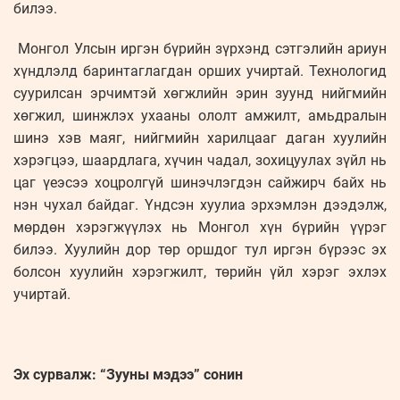
билээ.
Монгол Улсын иргэн бүрийн зүрхэнд сэтгэлийн ариун
хүндлэлд баринтаглагдан орших учиртай. Технологид
суурилсан эрчимтэй хөгжлийн эрин зуунд нийгмийн
хөгжил, шинжлэх ухааны ололт амжилт, амьдралын
шинэ хэв маяг, нийгмийн харилцааг даган хуулийн
хэрэгцээ, шаардлага, хүчин чадал, зохицуулах зүйл нь
цаг үеэсээ хоцролгүй шинэчлэгдэн сайжирч байх нь
нэн чухал байдаг. Үндсэн хуулиа эрхэмлэн дээдэлж,
мөрдөн хэрэгжүүлэх нь Монгол хүн бүрийн үүрэг
билээ. Хуулийн дор төр оршдог тул иргэн бүрээс эх
болсон хуулийн хэрэгжилт, төрийн үйл хэрэг эхлэх
учиртай.
Эх сурвалж: “Зууны мэдээ” сонин