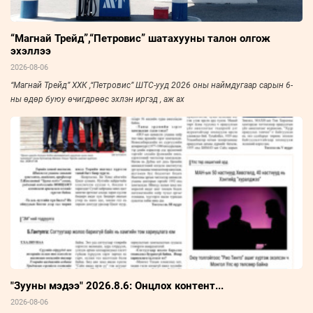
“Магнай Трейд”,“Петровис” шатахууны талон олгож
эхэллээ
2026-08-06
“Магнай Трейд” ХХК ,“Петровис” ШТС-ууд 2026 оны наймдугаар сарын 6-
ны өдөр буюу өчигдрөөс эхлэн иргэд , аж ах
"Зууны мэдээ" 2026.8.6: Онцлох контент...
2026-08-06