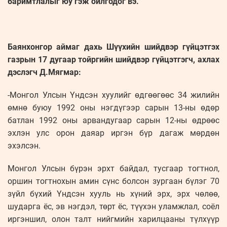
баримтлалыг юу гэж ойлгодог вэ.
Баянхонгор аймаг дахь Шүүхийн шийдвэр гүйцэтгэх
газрын 17 дугаар тойргийн шийдвэр гүйцэтгэгч, ахлах
дэслэгч Д.Мягмар:
-Монгол Улсын Үндсэн хуулийг өдгөөгөөс 34 жилийн
өмнө буюу 1992 оны нэгдүгээр сарын 13-ны өдөр
батлан 1992 оны арвандугаар сарын 12-ны өдрөөс
эхлэн улс орон даяар иргэн бүр дагаж мөрдөн
эхэлсэн.
Монгол Улсын бүрэн эрхт байдал, тусгаар тогтнол,
оршин тогтнохын амин сүнс болсон зургаан бүлэг 70
зүйл бүхий Үндсэн хууль нь хүний эрх, эрх чөлөө,
шударга ёс, эв нэгдэл, төрт ёс, түүхэн уламжлал, соёл
иргэншил, олон талт нийгмийн харилцааны түлхүүр