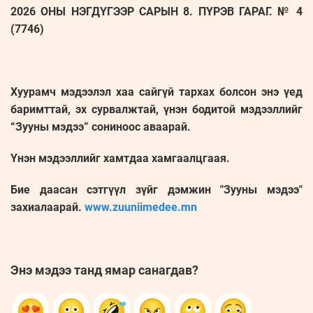
2026 ОНЫ НЭГДҮГЭЭР САРЫН 8. ПҮРЭВ ГАРАГ. № 4
(7746)
Хуурамч мэдээлэл хаа сайгүй тархах болсон энэ үед
баримттай, эх сурвалжтай, үнэн бодитой мэдээллийг
“Зууны мэдээ” сониноос аваарай.
Үнэн мэдээллийг хамтдаа хамгаалцгаая.
Бие даасан сэтгүүл зүйг дэмжин "Зууны мэдээ"
захиалаарай.
www.zuuniimedee.mn
Энэ мэдээ танд ямар санагдав?