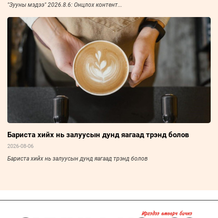
"Зууны мэдээ" 2026.8.6: Онцлох контент...
Бариста хийх нь залуусын дунд яагаад трэнд болов
2026-08-06
Бариста хийх нь залуусын дунд яагаад трэнд болов