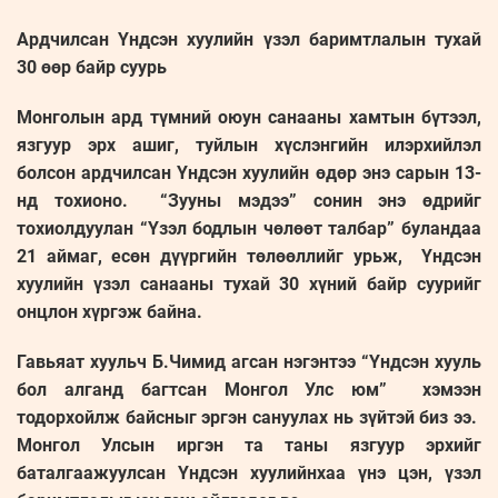
Ардчилсан Үндсэн хуулийн үзэл баримтлалын тухай
30 өөр байр суурь
Монголын ард түмний оюун санааны хамтын бүтээл,
язгуур эрх ашиг, туйлын хүслэнгийн илэрхийлэл
болсон ардчилсан Үндсэн хуулийн өдөр энэ сарын 13-
нд тохионо. “Зууны мэдээ” сонин энэ өдрийг
тохиолдуулан “Үзэл бодлын чөлөөт талбар” буландаа
21 аймаг, есөн дүүргийн төлөөллийг урьж, Үндсэн
хуулийн үзэл санааны тухай 30 хүний байр суурийг
онцлон хүргэж байна.
Гавьяат хуульч Б.Чимид агсан нэгэнтээ “Үндсэн хууль
бол алганд багтсан Монгол Улс юм” хэмээн
тодорхойлж байсныг эргэн сануулах нь зүйтэй биз ээ.
Монгол Улсын иргэн та таны язгуур эрхийг
баталгаажуулсан Үндсэн хуулийнхаа үнэ цэн, үзэл