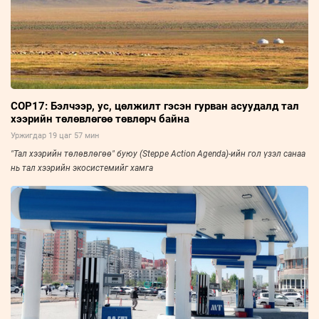
COP17: Бэлчээр, ус, цөлжилт гэсэн гурван асуудалд тал
хээрийн төлөвлөгөө төвлөрч байна
Уржигдар 19 цаг 57 мин
"Тал хээрийн төлөвлөгөө" буюу (Steppe Action Agenda)-ийн гол үзэл санаа
нь тал хээрийн экосистемийг хамга