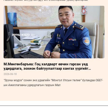
М.Мөнгөнбаръяа: Гоц халдварт өвчин гарсан үед
удирдлага, зохион байгуулалтаар хангах үүргийг
хэрэгжүүлдэг
2026-06-18
“Зууны мэдээ” сонин энэ удаагийн “Монгол Улсын төлөө” буландаа ОБЕГ-
ын Ажиллагааны удирдлагын газрын Мал