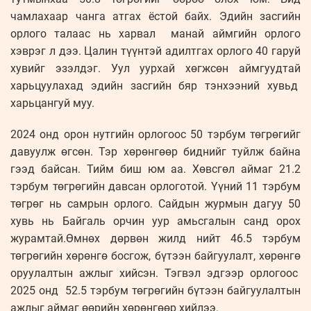
чамлахаар чанга атгах ёстой байх. Эдийн засгийн
орлого талаас нь харвал манай аймгийн орлого
хэврэг л дээ. Цалин түүнтэй адилтгах орлого 40 гаруй
хувийг эзэлдэг. Уул уурхай хөгжсөн аймгуудтай
харьцуулахад эдийн засгийн бяр тэнхээний хувьд
харьцангуй муу.
2024 онд орон нутгийн орлогоос 50 тэрбум төгрөгийг
давуулж өгсөн. Тэр хөрөнгөөр биднийг туйлж байна
гээд байсан. Тийм биш юм аа. Хөвсгөл аймаг 21.2
тэрбум төгрөгийн давсан орлоготой. Үүний 11 тэрбум
төгрөг нь самрын орлого. Сайдын журмын дагуу 50
хувь нь Байгаль орчин уур амьсгалын санд орох
журамтай.Өмнөх дөрвөн жилд нийт 46.5 тэрбум
төгрөгийн хөрөнгө босгож, бүтээн байгуулалт, хөрөнгө
оруулалтын ажлыг хийсэн. Тэгвэл эдгээр орлогоос
2025 онд 52.5 тэрбум төгрөгийн бүтээн байгуулалтын
ажлыг аймаг өөрийн хөрөнгөөр хийлээ.