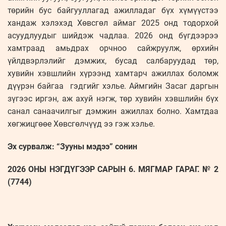
төрийн бус байгууллагад ажилладаг бүх хүмүүстээ
хандаж хэлэхэд Хөвсгөл аймаг 2025 онд тодорхой
асуудлуудыг шийдэж чадлаа. 2026 онд бүгдээрээ
хамтраад амьдрах орчноо сайжруулж, өрхийн
үйлдвэрлэлийг дэмжих, бусад салбаруудад төр,
хувийн хэвшлийн хүрээнд хамтарч ажиллах боломж
дүүрэн байгаа гэдгийг хэлье. Аймгийн Засаг даргын
зүгээс иргэн, аж ахуй нэгж, төр хувийн хэвшлийн бүх
санал санаачилгыг дэмжин ажиллах болно. Хамтдаа
хөгжицгөөе Хөвсгөлчүүд ээ гэж хэлье.
Эх сурвалж: “Зууны мэдээ” сонин
2026 ОНЫ НЭГДҮГЭЭР САРЫН 6. МЯГМАР ГАРАГ. № 2
(7744)