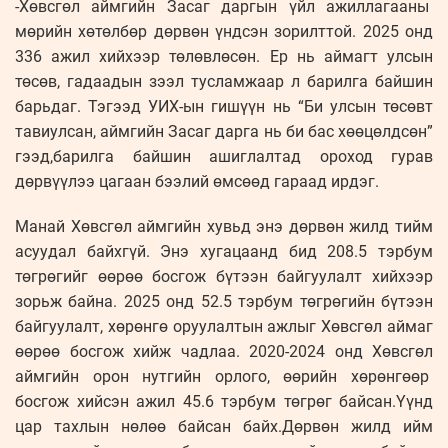
-Хөвсгөл аймгийн Засаг даргын үйл ажиллагааны
мөрийн хөтөлбөр дөрвөн үндсэн зорилттой. 2025 онд
336 ажил хийхээр төлөвлөсөн. Ер нь аймагт улсын
төсөв, гадаадын зээл тусламжаар л барилга байшин
барьдаг. Тэгээд УИХ-ын гишүүн нь “Би улсын төсөвт
тавиулсан, аймгийн Засаг дарга нь би бас хөөцөлдсөн”
гээд,барилга байшин ашиглалтад ороход гурав
дөрвүүлээ цагаан бээлий өмсөөд гараад ирдэг.
Манай Хөвсгөл аймгийн хувьд энэ дөрвөн жилд тийм
асуудал байхгүй. Энэ хугацаанд бид 208.5 тэрбум
төгрөгийг өөрөө босгож бүтээн байгуулалт хийхээр
зорьж байна. 2025 онд 52.5 тэрбум төгрөгийн бүтээн
байгуулалт, хөрөнгө оруулалтын ажлыг Хөвсгөл аймаг
өөрөө босгож хийж чадлаа. 2020-2024 онд Хөвсгөл
аймгийн орон нутгийн орлого, өөрийн хөрөнгөөр
босгож хийсэн ажил 45.6 тэрбум төгрөг байсан.Үүнд
цар тахлын нөлөө байсан байх.Дөрвөн жилд ийм