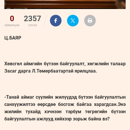
0
2357
хуваалцах
үзсэн
Ц.БАЯР
Хөвсгөл аймгийн бүтээн байгуулалт, хөгжлийн талаар
Засаг дарга Л.Төмөрбаатартай ярилцлаа.
-Танай аймаг сүүлийн жилүүдэд бүтээн байгуулалтын
санхүүжилтээ өөрсдөө босгож байгаа харагдсан.Энэ
жилийн тухайд хэчнээн тэрбум төгрөгийн бүтээн
байгуулалтын ажлууд хийхээр зорьж байна вэ?