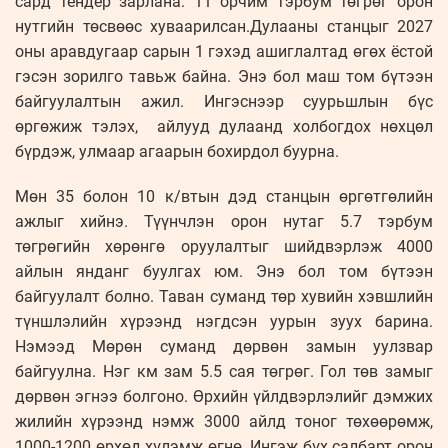
сард тендер зарлана. 11 орчим тэрбум төгрөг орон
нутгийн төсвөөс хуваарилсан.Дулааны станцыг 2027
оны аравдугаар сарын 1 гэхэд ашиглалтад өгөх ёстой
гэсэн зорилго тавьж байна. Энэ бол маш том бүтээн
байгуулалтын ажил. Ингэснээр суурьшлын бүс
өргөжиж тэлэх, айлууд дулаанд холбогдох нөхцөл
бүрдэж, улмаар агаарын бохирдол буурна.
Мөн 35 болон 10 к/втын дэд станцын өргөтгөлийн
ажлыг хийнэ. Түүнчлэн орон нутаг 5.7 тэрбум
төгрөгийн хөрөнгө оруулалтыг шийдвэрлэж 4000
айлын янданг буулгах юм. Энэ бол том бүтээн
байгуулалт болно. Таван суманд төр хувийн хэвшлийн
түншлэлийн хүрээнд нэгдсэн уурын зуух барина.
Нэмээд Мөрөн суманд дөрвөн замын уулзвар
байгуулна. Нэг км зам 5.5 сая төгрөг. Гол төв замыг
дөрвөн эгнээ болгоно. Өрхийн үйлдвэрлэлийг дэмжих
жилийн хүрээнд нэмж 3000 айлд тоног төхөөрөмж,
1000-1200 өрхөд хүлэмж өгнө. Ингэж бүх салбарт орон