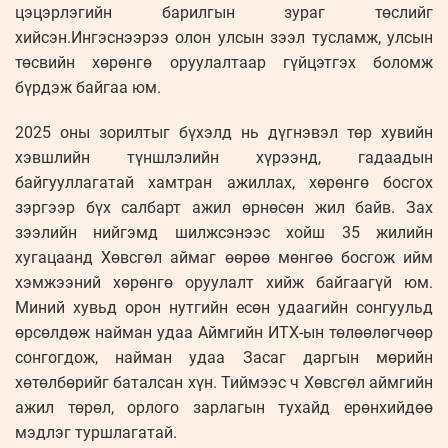
цэцэрлэгийн барилгын зураг төслийг
хийсэн.Ингэснээрээ олон улсын зээл тусламж, улсын
төсвийн хөрөнгө оруулалтаар гүйцэтгэх боломж
бүрдэж байгаа юм.
2025 оны зорилтыг бүхэлд нь дүгнэвэл төр хувийн
хэвшлийн түншлэлийн хүрээнд, гадаадын
байгууллагатай хамтран ажиллах, хөрөнгө босгох
зэргээр бүх салбарт ажил өрнөсөн жил байв. Зах
зээлийн нийгэмд шилжсэнээс хойш 35 жилийн
хугацаанд Хөвсгөл аймаг өөрөө мөнгөө босгож ийм
хэмжээний хөрөнгө оруулалт хийж байгаагүй юм.
Миний хувьд орон нутгийн есөн удаагийн сонгуульд
өрсөлдөж найман удаа Аймгийн ИТХ-ын төлөөлөгчөөр
сонгогдож, найман удаа Засаг даргын мөрийн
хөтөлбөрийг баталсан хүн. Тиймээс ч Хөвсгөл аймгийн
ажил төрөл, орлого зарлагын тухайд ерөнхийдөө
мэдлэг туршлагатай.