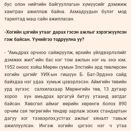
бус олон нийтийн байгууллагын хүмүүсийг дэмжиж
хамтран ажиллаж байна. Ахмадуудын бүлэг мод
тарилтад маш сайн ажилласан.
-Хогийн цэгийн утааг дарах гэсэн ажлыг хэрэгжүүлсэн
гэж байсан. Үүнийгээ тодруулна уу?
- “Амьдрах орчноо сайжруулж, өрхийн үйлдвэрлэлийг
дэмжих жил”-ийн бас нэг том ажлын нэг нь энэ юм.
1952 оноос хойш Мөрөн сумын Элстийн ард төвлөрсөн
хогийн цэгийг УИХ-ын гишүүн Б. Бат-Эрдэнэ сайд
байхдаа нэг удаа хумьж цэвэрлэсэн. Аймгийн төвийн
урд зүгээс салхилахаар Мөрөнгийн төв, 13 дугаар
хороо хүн амьдрах аргагүй битүү утаанд автдаг
байсан. Хөвсгөл аймаг өөрийн хөрөнгө болох 890
орчим сая төгрөгийн тендер зарлаж зохих стандартын
дагуу хог тээвэрлэх,устгах ажлыг хяналт тавьж
ажиллуулсан. Ингэж хогийн цэгээс нэг ч утаа