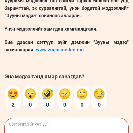
Хуурамч мэдээлэл хаа сайгүй тархах болсон энэ үед
баримттай, эх сурвалжтай, үнэн бодитой мэдээллийг
“Зууны мэдээ” сониноос аваарай.
Үнэн мэдээллийг хамтдаа хамгаалцгаая.
Бие даасан сэтгүүл зүйг дэмжин "Зууны мэдээ"
захиалаарай.
www.zuuniimedee.mn
Энэ мэдээ танд ямар санагдав?
2
0
0
0
0
0