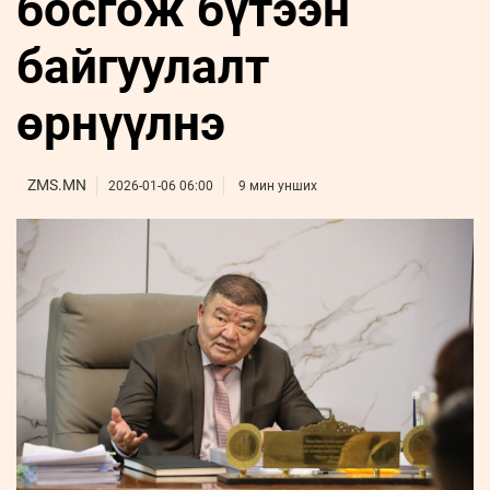
босгож бүтээн
ҮНДЭСНИЙ
ВИДЕО
Бизнес
ФОТО
МЭДЭЭЛЛИЙН
хөгжил
байгуулалт
ZUUNII
ТӨВ
Leaderships
УРЛАГ
MEDEE
forum
Бүртгүүлэх
WEEKLY
Нэвтрэх
өрнүүлнэ
ZMS.MN
2026-01-06 06:00
9 мин унших