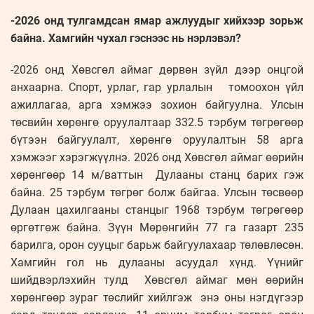
-2026 онд тулгамдсан ямар ажлуудыг хийхээр зорьж
байна. Хамгийн чухал гэснээс нь нэрлэвэл?
-2026 онд Хөвсгөл аймаг дөрвөн зүйл дээр онцгой
анхаарна. Спорт, урлаг, гар урлалын томоохон үйл
ажиллагаа, арга хэмжээ зохион байгуулна. Улсын
төсвийн хөрөнгө оруулалтаар 332.5 тэрбум төгрөгөөр
бүтээн байгуулалт, хөрөнгө оруулалтын 58 арга
хэмжээг хэрэгжүүлнэ. 2026 онд Хөвсгөл аймаг өөрийн
хөрөнгөөр 14 м/ваттын Дулааны станц барих гэж
байна. 25 тэрбум төгрөг болж байгаа. Улсын төсвөөр
Дулаан цахилгааны станцыг 1968 тэрбум төгрөгөөр
өргөтгөж байна. Зүүн Мөрөнгийн 77 га газарт 235
барилга, орон сууцыг барьж байгуулахаар төлөвлөсөн.
Хамгийн гол нь дулааны асуудал хүнд. Үүнийг
шийдвэрлэхийн тулд Хөвсгөл аймаг мөн өөрийн
хөрөнгөөр зураг төслийг хийлгэж энэ оны нэгдүгээр