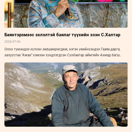
Баянтэрэмээс эхлэлтэй баялаг түүхийн эзэн С.Халтар
2026-07-06
Олон түмэндээ хүлээн зөвшөөрөгдөж, нэгэн үеийнхэндээ Гааяа дарга,
залуустаа “Ажаа” хэмээн хүндлэгдсэн Сүхбаатар аймгийн Ахмад багш
нарын холбооны тэргүүн, Үйлчилгээний гавьяат ажилтан С.Халтарыг
“Зууны мэдээ” сонин “Амьдралын тойрог” буландаа урьж, ярилцлаа. Эрч
хүч дүүрэн амьдарсан эрхэм хүний ярианаас улс, орны нийгэм, эдийн
засаг, улс төрийн амьдралын нэгэн үе ихэд тодхон харагдана.