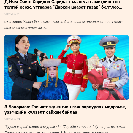
Д.Ням-Очир: Хорьдол Сарьдагт маань ан амьтдын тоо
толгой өсөж, утгаараа “Дархан цаазат газар” болтлоо
хөгжсөнд сэтгэл бахдаж явдаг
2026-06-29
өвсгөлийн Улаан-Уул сумын тэнгэр баганадан сүндэрлэх өндөр уулсыг
эрхгүй санагдуулам ажээ.
Э.Болормаа: Гавьяат жүжигчин гэж зарлуулах мэдрэмж,
үзэгчдийн хүлээлт сайхан байлаа
2026-06-24
“Зууны мэдээ” сонин энэ удаагийн “Төрийн хишигтэн” буландаа шинэхэн
Гавьяат жүжигчин, уртын дуучин Э.Болормааг урьж, ярилцлаа.