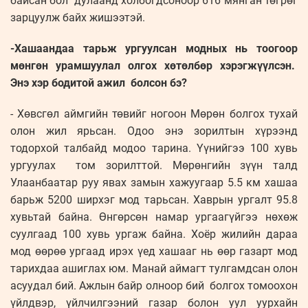
байсан бол дулаанд холбогдсоноор 616 мянган төгрөг
зарцуулж байх жишээтэй.
-Хашаандаа тарьж ургуулсан модных нь тоогоор
мөнгөн урамшуулал олгох хөтөлбөр хэрэгжүүлсэн.
Энэ хэр бодитой ажил болсон бэ?
- Хөвсгөл аймгийн төвийг ногоон Мөрөн болгох тухай
олон жил ярьсан. Одоо энэ зорилтын хүрээнд
тодорхой талбайд модоо тарина. Үүнийгээ 100 хувь
ургуулах том зорилттой. Мөрөнгийн зүүн талд
Улаанбаатар руу явах замын хажуугаар 5.5 км хашаа
барьж 5200 ширхэг мод тарьсан. Хаврын ургалт 95.8
хувьтай байна. Өнгөрсөн намар ургаагүйгээ нөхөж
суулгаад 100 хувь ургаж байна. Хоёр жилийн дараа
мод өөрөө ургаад ирэх үед хашааг нь өөр газарт мод
тарихдаа ашиглах юм. Манай аймагт тулгамдсан олон
асуудал бий. Ажлын байр олноор бий болгох томоохон
үйлдвэр, үйлчилгээний газар болон уул уурхайн