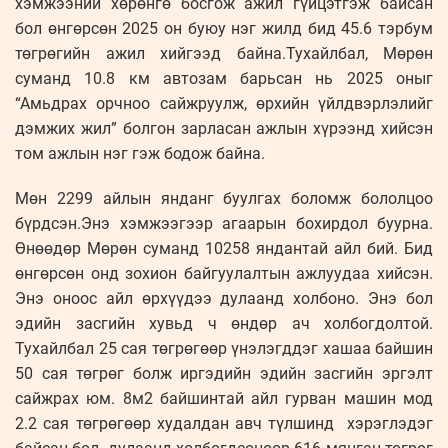
хэмжээний хөрөнгө босгож ажил гүйцэтгэж байсан
бол өнгөрсөн 2025 он буюу нэг жилд бид 45.6 тэрбум
төгрөгийн ажил хийгээд байна.Тухайлбал, Мөрөн
суманд 10.8 км автозам барьсан нь 2025 оныг
“Амьдрах орчноо сайжруулж, өрхийн үйлдвэрлэлийг
дэмжих жил” болгон зарласан ажлын хүрээнд хийсэн
том ажлын нэг гэж бодож байна.
Мөн 2299 айлын янданг буулгах боломж бололцоо
бүрдсэн.Энэ хэмжээгээр агаарын бохирдол буурна.
Өнөөдөр Мөрөн суманд 10258 яндантай айл бий. Бид
өнгөрсөн онд зохион байгуулалтын ажлуудаа хийсэн.
Энэ оноос айл өрхүүдээ дулаанд холбоно. Энэ бол
эдийн засгийн хувьд ч өндөр ач холбогдолтой.
Тухайлбал 25 сая төгрөгөөр үнэлэгддэг хашаа байшин
50 сая төгрөг болж иргэдийн эдийн засгийн эргэлт
сайжрах юм. 8м2 байшинтай айл гурван машин мод
2.2 сая төгрөгөөр худалдан авч түлшинд хэрэглэдэг