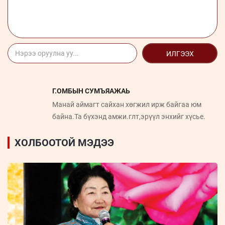
ИЛГЭЭХ
Г.ОМБЫН СУМЪЯАЖАЬ
Манай аймагт сайхан хөгжил ирж байгаа юм
байна.Та бүхэнд амжи.глт,эрүүл энхийг хүсье.
ХОЛБООТОЙ МЭДЭЭ