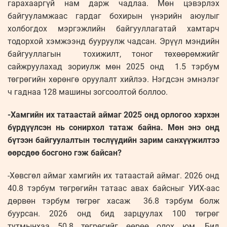
гарахааргүй нам дарж чадлаа. Мөн цэвэрлэх
байгууламжаас гардаг бохирын үнэрийн аюулыг
холбогдох мэргэжлийн байгууллагатай хамтарч
тодорхой хэмжээнд бууруулж чадсан. Эрүүл мэндийн
байгууллагын тохижилт, тоног төхөөрөмжийг
сайжруулахад зориулж мөн 2025 онд 1.5 тэрбум
төгрөгийн хөрөнгө оруулалт хийлээ. Нэгдсэн эмнэлэг
ч гаднаа 128 машины зогсоолтой боллоо.
-Хамгийн их татаастай аймаг 2025 онд орлогоо хэрхэн
бүрдүүлсэн нь сонирхол татаж байна. Мөн энэ онд
бүтээн байгуулалтын төслүүдийн зарим санхүүжилтээ
өөрсдөө босгоно гэж байсан?
-Хөвсгөл аймаг хамгийн их татаастай аймаг. 2026 онд
40.8 тэрбум төгрөгийн татаас авах байсныг УИХ-аас
дөрвөн тэрбум төгрөг хасаж 36.8 тэрбум болж
буурсан. 2026 онд бид зарцуулах 100 төгрөг
тутмынхаа 50.8 төгрөгийг өөрөө олох юм. Бид