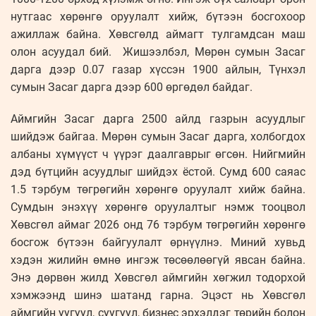
нутгаас хөрөнгө оруулалт хийж, бүтээн босгохоор
ажиллаж байна. Хөвсгөлд аймагт тулгамдсан маш
олон асуудал бий. Жишээлбэл, Мөрөн сумын Засаг
дарга дээр 0.07 газар хүссэн 1900 айлын, Түнхэл
сумын Засаг дарга дээр 600 өргөдөл байдаг.
Аймгийн Засаг дарга 2500 айлд газрын асуудлыг
шийдэж байгаа. Мөрөн сумын Засаг дарга, холбогдох
албаны хүмүүст ч үүрэг даалгаврыг өгсөн. Нийгмийн
дэд бүтцийн асуудлыг шийдэх ёстой. Сумд 600 саяас
1.5 тэрбум төгрөгийн хөрөнгө оруулалт хийж байна.
Сумдын энэхүү хөрөнгө оруулалтыг нэмж тооцвол
Хөвсгөл аймаг 2026 онд 76 тэрбум төгрөгийн хөрөнгө
босгож бүтээн байгуулалт өрнүүлнэ. Миний хувьд
хэдэн жилийн өмнө ингэж төсөөлөөгүй явсан байна.
Энэ дөрвөн жилд Хөвсгөл аймгийн хөгжил тодорхой
хэмжээнд шинэ шатанд гарна. Эцэст нь Хөвсгөл
аймгийн уугуул, суугуул, бизнес эрхэлдэг төрийн болон