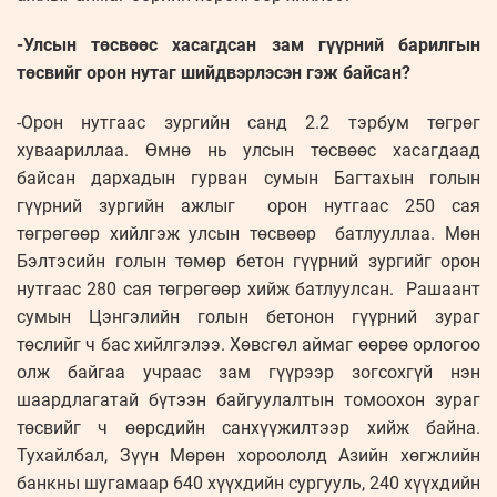
-Улсын төсвөөс хасагдсан зам гүүрний барилгын
төсвийг орон нутаг шийдвэрлэсэн гэж байсан?
-Орон нутгаас зургийн санд 2.2 тэрбум төгрөг
хуваариллаа. Өмнө нь улсын төсвөөс хасагдаад
байсан дархадын гурван сумын Багтахын голын
гүүрний зургийн ажлыг орон нутгаас 250 сая
төгрөгөөр хийлгэж улсын төсвөөр батлууллаа. Мөн
Бэлтэсийн голын төмөр бетон гүүрний зургийг орон
нутгаас 280 сая төгрөгөөр хийж батлуулсан. Рашаант
сумын Цэнгэлийн голын бетонон гүүрний зураг
төслийг ч бас хийлгэлээ. Хөвсгөл аймаг өөрөө орлогоо
олж байгаа учраас зам гүүрээр зогсохгүй нэн
шаардлагатай бүтээн байгуулалтын томоохон зураг
төсвийг ч өөрсдийн санхүүжилтээр хийж байна.
Тухайлбал, Зүүн Мөрөн хороололд Азийн хөгжлийн
банкны шугамаар 640 хүүхдийн сургууль, 240 хүүхдийн