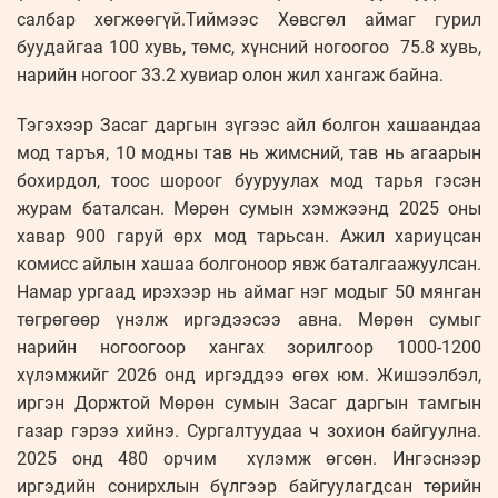
салбар хөгжөөгүй.Тиймээс Хөвсгөл аймаг гурил
буудайгаа 100 хувь, төмс, хүнсний ногоогоо 75.8 хувь,
нарийн ногоог 33.2 хувиар олон жил хангаж байна.
Тэгэхээр Засаг даргын зүгээс айл болгон хашаандаа
мод таръя, 10 модны тав нь жимсний, тав нь агаарын
бохирдол, тоос шороог бууруулах мод тарья гэсэн
журам баталсан. Мөрөн сумын хэмжээнд 2025 оны
хавар 900 гаруй өрх мод тарьсан. Ажил хариуцсан
комисс айлын хашаа болгоноор явж баталгаажуулсан.
Намар ургаад ирэхээр нь аймаг нэг модыг 50 мянган
төгрөгөөр үнэлж иргэдээсээ авна. Мөрөн сумыг
нарийн ногоогоор хангах зорилгоор 1000-1200
хүлэмжийг 2026 онд иргэддээ өгөх юм. Жишээлбэл,
иргэн Доржтой Мөрөн сумын Засаг даргын тамгын
газар гэрээ хийнэ. Сургалтуудаа ч зохион байгуулна.
2025 онд 480 орчим хүлэмж өгсөн. Ингэснээр
иргэдийн сонирхлын бүлгээр байгуулагдсан төрийн