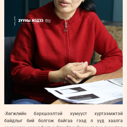
-Хөгжлийн бэрхшээлтэй хүмүүст хүртээмжтэй
байдлыг бий болгож байгаа гээд л үүд хаалга