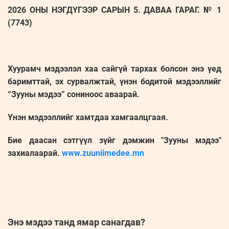
2026 ОНЫ НЭГДҮГЭЭР САРЫН 5. ДАВАА ГАРАГ. № 1
(7743)
Хуурамч мэдээлэл хаа сайгүй тархах болсон энэ үед
баримттай, эх сурвалжтай, үнэн бодитой мэдээллийг
“Зууны мэдээ” сониноос аваарай.
Үнэн мэдээллийг хамтдаа хамгаалцгаая.
Бие даасан сэтгүүл зүйг дэмжин "Зууны мэдээ"
захиалаарай.
www.zuuniimedee.mn
Энэ мэдээ танд ямар санагдав?