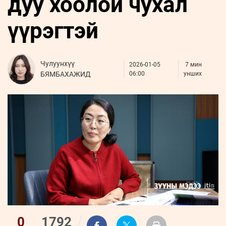
дуу хоолой чухал
ҮНДЭСНИЙ
ВИДЕО
Бизнес
ФОТО
МЭДЭЭЛЛИЙН
хөгжил
үүрэгтэй
ZUUNII
ТӨВ
Leaderships
УРЛАГ
MEDEE
forum
Бүртгүүлэх
WEEKLY
Нэвтрэх
Чулуунхүү
2026-01-05
7 мин
БЯМБАХАЖИД
06:00
унших
0
1792