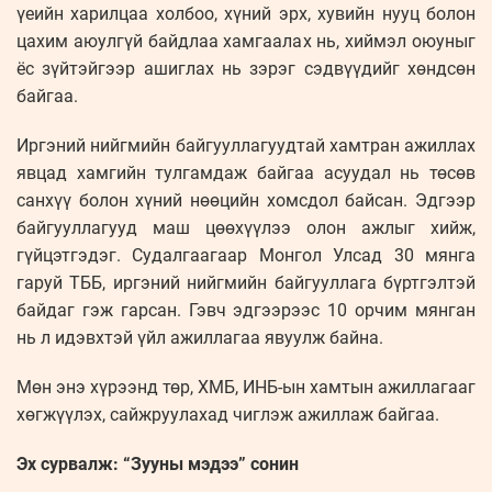
үеийн харилцаа холбоо, хүний эрх, хувийн нууц болон
цахим аюулгүй байдлаа хамгаалах нь, хиймэл оюуныг
ёс зүйтэйгээр ашиглах нь зэрэг сэдвүүдийг хөндсөн
байгаа.
Иргэний нийгмийн байгууллагуудтай хамтран ажиллах
явцад хамгийн тулгамдаж байгаа асуудал нь төсөв
санхүү болон хүний нөөцийн хомсдол байсан. Эдгээр
байгууллагууд маш цөөхүүлээ олон ажлыг хийж,
гүйцэтгэдэг. Судалгаагаар Монгол Улсад 30 мянга
гаруй ТББ, иргэний нийгмийн байгууллага бүртгэлтэй
байдаг гэж гарсан. Гэвч эдгээрээс 10 орчим мянган
нь л идэвхтэй үйл ажиллагаа явуулж байна.
Мөн энэ хүрээнд төр, ХМБ, ИНБ-ын хамтын ажиллагааг
хөгжүүлэх, сайжруулахад чиглэж ажиллаж байгаа.
Эх сурвалж: “Зууны мэдээ” сонин