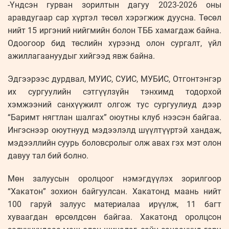
-Үндсэн гурван зорилтын дагуу 2023-2026 оны
аравдугаар сар хүртэл төсөл хэрэгжиж дуусна. Төсөл
нийт 15 иргэний нийгмийн болон ТББ хамагдаж байна.
Одоогоор бид төслийн хүрээнд олон сургалт, үйл
ажиллагаануудыг хийгээд явж байна.
Эдгээрээс дурдвал, МУИС, СУИС, МУБИС, Отгонтэнгэр
их сургуулийн сэтгүүлзүйн тэнхимд тодорхой
хэмжээний санхүүжилт олгож тус сургуулиуд дээр
“Баримт нягтлан шалгах” оюутны клуб нээсэн байгаа.
Ингэснээр оюутнууд мэдээлэлд шүүлтүүртэй хандаж,
мэдээллийн суурь боловсролыг олж авах гэх мэт олон
давуу тал бий болно.
Мөн залуусын оролцоог нэмэгдүүлэх зорилгоор
“Хакатон” зохион байгуулсан. Хакатонд маань нийт
100 гаруй залуус материалаа ирүүлж, 11 багт
хуваагдан өрсөлдсөн байгаа. Хакатонд оролцсон