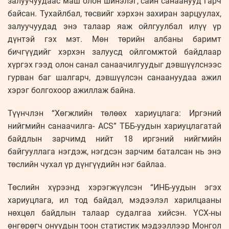
залуучуудаас маш олон шинэлэг, сайн санаанууд гарч
байсан. Тухайлбал, төсвийг хэрхэн захиран зарцуулах,
залуучуудад энэ талаар яаж ойлгуулбал илүү үр
дүнтэй гэх мэт. Мөн төрийн албаны баримт
бичгүүдийг хэрхэн залуусд ойлгомжтой байдлаар
хүргэх гээд олон санал санаачилгуудыг дэвшүүлснээс
гурван баг шалгарч, дэвшүүлсэн санаануудаа ажил
хэрэг болгохоор ажиллаж байна.
Түүнчлэн “Хөгжлийн төлөөх хариуцлага: Иргэний
нийгмийн санаачилга- ACS” ТББ-уудын хариуцлагатай
байдлын зарчимд нийт 18 иргэний нийгмийн
байгууллага нэгдэж, нэгдсэн зарчим баталсан нь энэ
төслийн чухал үр дүнгүүдийн нэг байлаа.
Төслийн хүрээнд хэрэгжүүлсэн “ИНБ-уудын эгэх
хариуцлага, ил тод байдал, мэдээлэл харилцааны
нөхцөл байдлын талаар судалгаа хийсэн. ҮСХ-ны
өнгөрөгч онуудын тоон статистик мэдээллээр Монгол