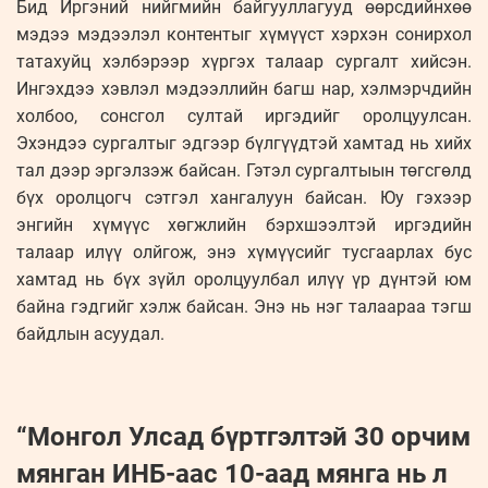
Бид Иргэний нийгмийн байгууллагууд өөрсдийнхөө
мэдээ мэдээлэл контентыг хүмүүст хэрхэн сонирхол
татахуйц хэлбэрээр хүргэх талаар сургалт хийсэн.
Ингэхдээ хэвлэл мэдээллийн багш нар, хэлмэрчдийн
холбоо, сонсгол султай иргэдийг оролцуулсан.
Эхэндээ сургалтыг эдгээр бүлгүүдтэй хамтад нь хийх
тал дээр эргэлзэж байсан. Гэтэл сургалтыын төгсгөлд
бүх оролцогч сэтгэл хангалуун байсан. Юу гэхээр
энгийн хүмүүс хөгжлийн бэрхшээлтэй иргэдийн
талаар илүү олйгож, энэ хүмүүсийг тусгаарлах бус
хамтад нь бүх зүйл оролцуулбал илүү үр дүнтэй юм
байна гэдгийг хэлж байсан. Энэ нь нэг талаараа тэгш
байдлын асуудал.
“Монгол Улсад бүртгэлтэй 30 орчим
мянган ИНБ-аас 10-аад мянга нь л