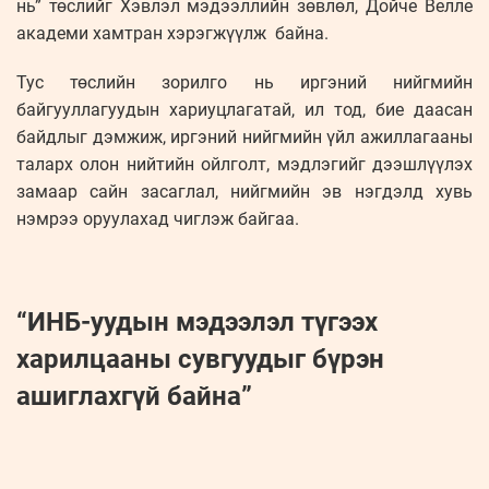
нь” төслийг Хэвлэл мэдээллийн зөвлөл, Дойче Велле
академи хамтран хэрэгжүүлж байна.
Тус төслийн зорилго нь иргэний нийгмийн
байгууллагуудын хариуцлагатай, ил тод, бие даасан
байдлыг дэмжиж, иргэний нийгмийн үйл ажиллагааны
таларх олон нийтийн ойлголт, мэдлэгийг дээшлүүлэх
замаар сайн засаглал, нийгмийн эв нэгдэлд хувь
нэмрээ оруулахад чиглэж байгаа.
“ИНБ-уудын мэдээлэл түгээх
харилцааны сувгуудыг бүрэн
ашиглахгүй байна”