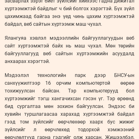
засварлах зэрэг биет зүйлсийг хийхээс гадна дижитал
хүртээмжтэй байдлыг ч бий болгох хэрэгтэй. Бүх зүйл
цахимжаад байгаа энэ үед чинь цахим хүртээмжтэй
байдал, веб сайтын хүртээмж маш чухал.
Ялангуяа хэвлэл мэдээллийн байгууллагуудын веб
сайт хүртээмжтэй байх нь маш чухал. Мөн төрийн
байгууллагууд веб сайтын хүртээмжийн асуудалд
анхаарах хэрэгтэй.
Мэдээлэл технологийн парк дээр БНСУ-ын
санхүүжилтээр 16 орчим компьютертой өөрөө
тохижуулсан байсан. Тэр компьютерууд бол
хүртээмжийг тэгш хангачихсан гэсэн үг. Тэр өрөөнд
бид сургалтаа мөн зохион байгуулсан. Эндээс би
хувийн туршлагаасаа харахад хүртээмжтэй байдал
гээд том зүйлсийг өөрчлөхөөр хаарх бус жижиг
зүйлсийг л өөрчлөхөд тодорхой хэмжээний
өөрчлөлтүүд гарна гэдгийг олж харсан. Жишээлбэл,