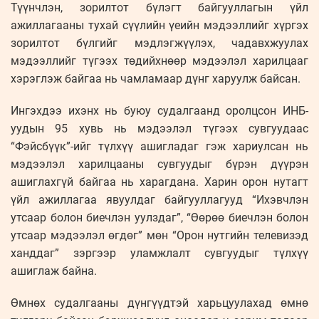
Түүнчлэн, зорилтот бүлэгт байгууллагын үйл
ажиллагааны тухай сүүлийн үеийн мэдээллийг хүргэх
зорилтот бүлгийг мэдлэгжүүлэх, чадавхжуулах
мэдээллийг түгээх төдийхнөөр мэдээлэл харилцааг
хэрэглэж байгаа нь чамламаар дүнг харуулж байсан.
Ингэхдээ ихэнх нь буюу судалгаанд оролцсон ИНБ-
уудын 95 хувь нь мэдээлэл түгээх сувгуудаас
“Фэйсбүүк”-ийг түлхүү ашигладаг гэж хариулсан нь
мэдээлэл харилцааны сувгуудыг бүрэн дүүрэн
ашиглахгүй байгаа нь харагдана. Харин орон нутагт
үйл ажиллагаа явуулдаг байгууллагууд “Ихэвчлэн
утсаар болон биечлэн уулздаг”, “Өөрөө биечлэн болон
утсаар мэдээлэл өгдөг” мөн “Орон нутгийн телевизэд
ханддаг” зэргээр уламжлалт сувгуудыг түлхүү
ашиглаж байна.
Өмнөх судалгааны дүнгүүдтэй харьцуулахад өмнө