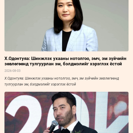
Х.Одонтуяа: Шинжлэх ухааны нотолгоо, эмч, эм зүйчийн
зөвлөгөөнд тулгуурлан эм, бэлдмэлийг хэрэглэх ёстой
2026-08-03
Х.Одонтуяа: Шинжлэх ухааны нотолгоо, эмч, эм зүйчийн зөвлөгөөнд
тулгуурлан эм, бэлдмэлийг хэрэглэх ёстой