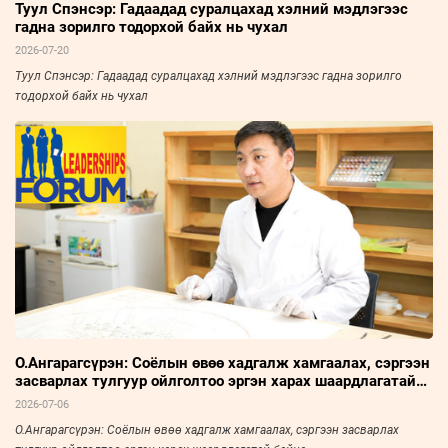
Туул Спэнсэр: Гадаадад суралцахад хэлний мэдлэгээс
гадна зорилго тодорхой байх нь чухал
2026-07-20
Туул Спэнсэр: Гадаадад суралцахад хэлний мэдлэгээс гадна зорилго
тодорхой байх нь чухал
О.Ангарагсүрэн: Соёлын өвөө хадгалж хамгаалах, сэргээн
засварлах тулгуур ойлголтоо эргэн харах шаардлагатай
байна
2026-07-06
О.Ангарагсүрэн: Соёлын өвөө хадгалж хамгаалах, сэргээн засварлах