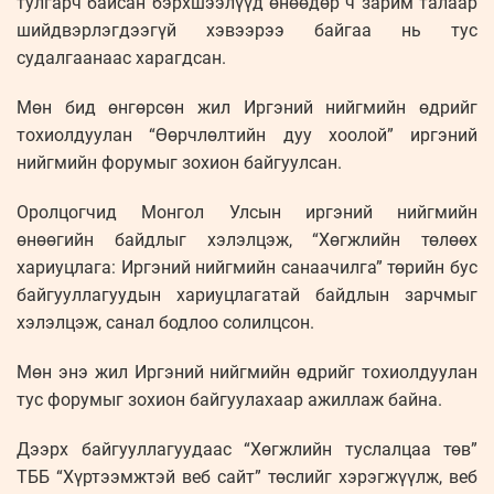
тулгарч байсан бэрхшээлүүд өнөөдөр ч зарим талаар
шийдвэрлэгдээгүй хэвээрээ байгаа нь тус
судалгаанаас харагдсан.
Мөн бид өнгөрсөн жил Иргэний нийгмийн өдрийг
тохиолдуулан “Өөрчлөлтийн дуу хоолой” иргэний
нийгмийн форумыг зохион байгуулсан.
Оролцогчид Монгол Улсын иргэний нийгмийн
өнөөгийн байдлыг хэлэлцэж, “Хөгжлийн төлөөх
хариуцлага: Иргэний нийгмийн санаачилга” төрийн бус
байгууллагуудын хариуцлагатай байдлын зарчмыг
хэлэлцэж, санал бодлоо солилцсон.
Мөн энэ жил Иргэний нийгмийн өдрийг тохиолдуулан
тус форумыг зохион байгуулахаар ажиллаж байна.
Дээрх байгууллагуудаас “Хөгжлийн туслалцаа төв”
ТББ “Хүртээмжтэй веб сайт” төслийг хэрэгжүүлж, веб