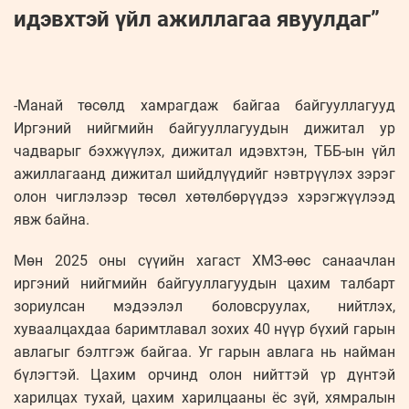
идэвхтэй үйл ажиллагаа явуулдаг”
-Манай төсөлд хамрагдаж байгаа байгууллагууд
Иргэний нийгмийн байгууллагуудын дижитал ур
чадварыг бэхжүүлэх, дижитал идэвхтэн, ТББ-ын үйл
ажиллагаанд дижитал шийдлүүдийг нэвтрүүлэх зэрэг
олон чиглэлээр төсөл хөтөлбөрүүдээ хэрэгжүүлээд
явж байна.
Мөн 2025 оны сүүийн хагаст ХМЗ-өөс санаачлан
иргэний нийгмийн байгууллагуудын цахим талбарт
зориулсан мэдээлэл боловсруулах, нийтлэх,
хуваалцахдаа баримтлавал зохих 40 нүүр бүхий гарын
авлагыг бэлтгэж байгаа. Уг гарын авлага нь найман
бүлэгтэй. Цахим орчинд олон нийттэй үр дүнтэй
харилцах тухай, цахим харилцааны ёс зүй, хямралын