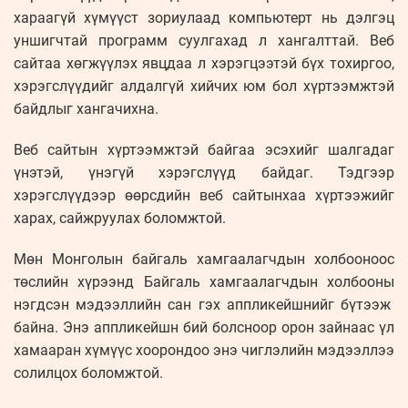
хараагүй хүмүүст зориулаад компьютерт нь дэлгэц
уншигчтай программ суулгахад л хангалттай. Веб
сайтаа хөгжүүлэх явцдаа л хэрэгцээтэй бүх тохиргоо,
хэрэгслүүдийг алдалгүй хийчих юм бол хүртээмжтэй
байдлыг хангачихна.
Веб сайтын хүртээмжтэй байгаа эсэхийг шалгадаг
үнэтэй, үнэгүй хэрэгслүүд байдаг. Тэдгээр
хэрэгслүүдээр өөрсдийн веб сайтынхаа хүртээжийг
харах, сайжруулах боломжтой.
Мөн Монголын байгаль хамгаалагчдын холбооноос
төслийн хүрээнд Байгаль хамгаалагчдын холбооны
нэгдсэн мэдээллийн сан гэх аппликейшнийг бүтээж
байна. Энэ аппликейшн бий болсноор орон зайнаас үл
хамааран хүмүүс хоорондоо энэ чиглэлийн мэдээллээ
солилцох боломжтой.