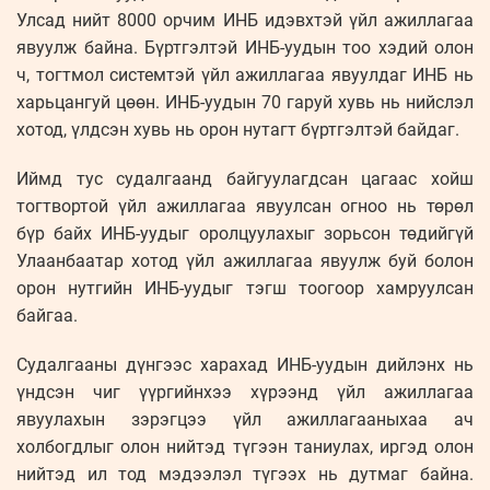
Улсад нийт 8000 орчим ИНБ идэвхтэй үйл ажиллагаа
явуулж байна. Бүртгэлтэй ИНБ-уудын тоо хэдий олон
ч, тогтмол системтэй үйл ажиллагаа явуулдаг ИНБ нь
харьцангуй цөөн. ИНБ-уудын 70 гаруй хувь нь нийслэл
хотод, үлдсэн хувь нь орон нутагт бүртгэлтэй байдаг.
Иймд тус судалгаанд байгуулагдсан цагаас хойш
тогтвортой үйл ажиллагаа явуулсан огноо нь төрөл
бүр байх ИНБ-уудыг оролцуулахыг зорьсон төдийгүй
Улаанбаатар хотод үйл ажиллагаа явуулж буй болон
орон нутгийн ИНБ-уудыг тэгш тоогоор хамруулсан
байгаа.
Судалгааны дүнгээс харахад ИНБ-уудын дийлэнх нь
үндсэн чиг үүргийнхээ хүрээнд үйл ажиллагаа
явуулахын зэрэгцээ үйл ажиллагааныхаа ач
холбогдлыг олон нийтэд түгээн таниулах, иргэд олон
нийтэд ил тод мэдээлэл түгээх нь дутмаг байна.