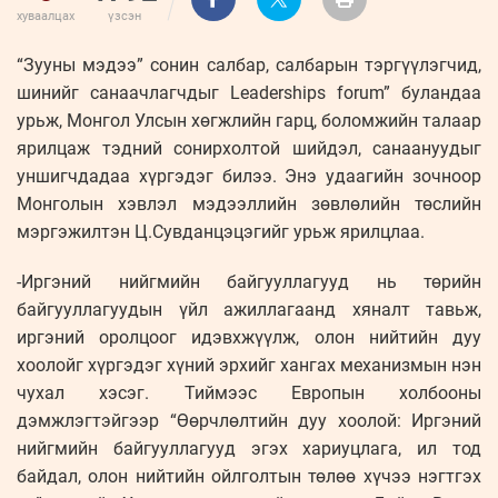
хуваалцах
үзсэн
“Зууны мэдээ” сонин салбар, салбарын тэргүүлэгчид,
шинийг санаачлагчдыг Leaderships forum” буландаа
урьж, Монгол Улсын хөгжлийн гарц, боломжийн талаар
ярилцаж тэдний сонирхолтой шийдэл, санаануудыг
уншигчдадаа хүргэдэг билээ. Энэ удаагийн зочноор
Монголын хэвлэл мэдээллийн зөвлөлийн төслийн
мэргэжилтэн Ц.Сувданцэцэгийг урьж ярилцлаа.
-Иргэний нийгмийн байгууллагууд нь төрийн
байгууллагуудын үйл ажиллагаанд хяналт тавьж,
иргэний оролцоог идэвхжүүлж, олон нийтийн дуу
хоолойг хүргэдэг хүний эрхийг хангах механизмын нэн
чухал хэсэг. Тиймээс Европын холбооны
дэмжлэгтэйгээр “Өөрчлөлтийн дуу хоолой: Иргэний
нийгмийн байгууллагууд эгэх хариуцлага, ил тод
байдал, олон нийтийн ойлголтын төлөө хүчээ нэгтгэх