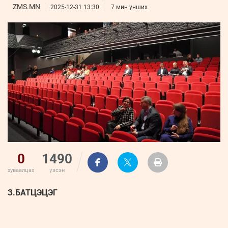
ҮНДЭСНИЙ
ВИДЕО
ZMS.MN
Бизнес
2025-12-31 13:30
7 мин унших
ФОТО
МЭДЭЭЛЛИЙН
хөгжил
ZUUNII
ТӨВ
Leaderships
УРЛАГ
MEDEE
forum
Бүртгүүлэх
WEEKLY
Нэвтрэх
0
1490
хуваалцах
үзсэн
З.БАТЦЭЦЭГ