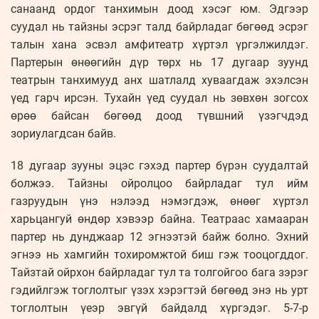
санаанд ордог танхимын доод хэсэг юм. Эдгээр
суудал нь тайзны эсрэг талд байрладаг бөгөөд эсрэг
талын хана эсвэл амфитеатр хүртэл үргэлжилдэг.
Партерын өнөөгийн дүр төрх нь 17 дугаар зуунд
театрын танхимууд анх шатлалд хуваагдаж эхэлсэн
үед гарч ирсэн. Тухайн үед суудал нь зөвхөн зогсох
өрөө байсан бөгөөд доод түвшний үзэгчдэд
зориулагдсан байв.
18 дугаар зууны эцэс гэхэд партер бүрэн суудалтай
болжээ. Тайзны ойролцоо байрладаг тул ийм
газруудын үнэ нэлээд нэмэгдэж, өнөөг хүртэл
харьцангуй өндөр хэвээр байна. Театраас хамааран
партер нь дунджаар 12 эгнээтэй байж болно. Эхний
эгнээ нь хамгийн тохиромжтой биш гэж тооцогддог.
Тайзтай ойрхон байрладаг тул та толгойгоо бага зэрэг
гэдийлгэж тоглолтыг үзэх хэрэгтэй бөгөөд энэ нь урт
тоглолтын үеэр эвгүй байдалд хүргэдэг. 5-7-р