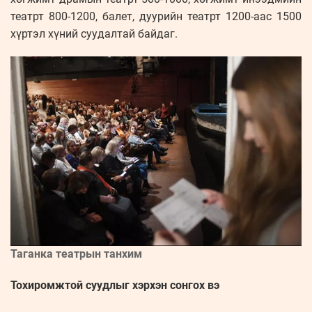
театрт 800-1200, балет, дуурийн театрт 1200-аас 1500
хүртэл хүний ​​суудалтай байдаг.
Таганка театрын танхим
Тохиромжтой суудлыг хэрхэн сонгох вэ