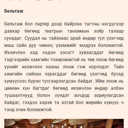
Бельтаж
Бельтаж бол партер дээр байрлах тагтны нэгдүгээр
давхар бөгөөд театрын танхимын хоёр талаар
сунадаг. Суудал нь тайзнаас арай өндөр тул үзэгчид
маш сайн дуу чимээ, үзэмжийг мэдрэх боломжтой.
Ихэвчлэн хэд хэдэн хэсэгт хуваагддаг бөгөөд
тэдгээрийн хамгийн тохиромжтой нь төв лоож бөгөөд
үүнийг ихэвчлэн хааны лоож гэж нэрлэдэг. Тайз
хамгийн сайхан харагддаг бөгөөд үзэгчид бусад
хүмүүсээс бүрэн тусгаарлагдсан байдаг. Ийм лоож нь
цөөхөн хүн багтдаг бөгөөд ихэвчлэн өндөр албан
тушаалтнууд болон хүндэт зочдод зориулагдсан
байдаг, гэхдээ хэрэв та азтай бол жирийн хүмүүс ч
тэнд очих боломжтой.