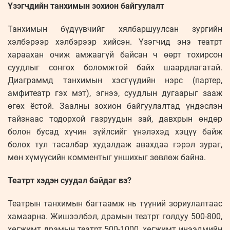
Үзэгчдийн танхимын зохион байгуулалт
Танхимын бүдүүвчийг хялбаршуулсан зургийн
хэлбэрээр хэлбэрээр хийсэн. Үзэгчид энэ театрт
хараахан очиж амжаагүй байсан ч өөрт тохирсон
суудлыг сонгох боломжтой байх шаардлагатай.
Диаграммд танхимын хэсгүүдийн нэрс (партер,
амфитеатр гэх мэт), эгнээ, суудлын дугаарыг зааж
өгөх ёстой. Заалны зохион байгуулалтад үндэслэн
тайзнаас тодорхой газруудын зай, давхрын өндөр
болон бусад хүчин зүйлсийг үнэлэхэд хэцүү байж
болох тул тасалбар худалдаж авахдаа гэрэл зураг,
мөн хүмүүсийн комментыг уншихыг зөвлөж байна.
Театрт хэдэн суудал байдаг вэ?
Театрын танхимын багтаамж нь түүний зориулалтаас
хамаарна. Жишээлбэл, драмын театрт голдуу 500-800,
хөгжимт драмын театрт 500-1000, хөгжимт инээдмийн