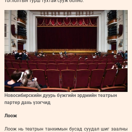
тоглолтын турш тухтай сууж болно.
Новосибирскийн дуурь бүжгийн эрдмийн театрын
партер дахь үзэгчид
Лоож
Лоож нь театрын танхимын бусад суудал шиг заалны