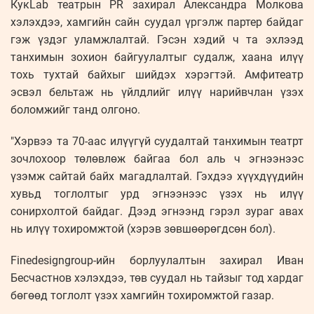
КукLab театрын PR захирал Александра Молкова
хэлэхдээ, хамгийн сайн суудал үргэлж партер байдаг
гэж үздэг уламжлалтай. Гэсэн хэдий ч та эхлээд
танхимын зохион байгуулалтыг судалж, хаана илүү
тохь тухтай байхыг шийдэх хэрэгтэй. Амфитеатр
эсвэл бельтаж нь үйлдлийг илүү нарийвчлан үзэх
боломжийг танд олгоно.
"Хэрвээ та 70-аас илүүгүй суудалтай танхимын театрт
зочлохоор төлөвлөж байгаа бол аль ч эгнээнээс
үзэмж сайтай байх магадлалтай. Гэхдээ хүүхдүүдийн
хувьд тоглолтыг урд эгнээнээс үзэх нь илүү
сонирхолтой байдаг. Дээд эгнээнд гэрэл зураг авах
нь илүү тохиромжтой (хэрэв зөвшөөрөгдсөн бол).
Finedesigngroup-ийн борлуулалтын захирал Иван
Бесчастнов хэлэхдээ, төв суудал нь тайзыг тод хардаг
бөгөөд тоглолт үзэх хамгийн тохиромжтой газар.