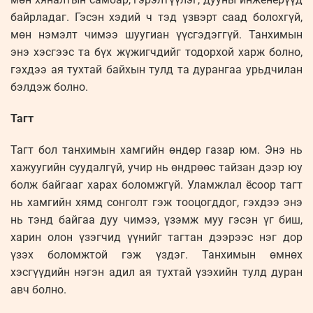
байрладаг. Гэсэн хэдий ч тэд үзвэрт саад болохгүй,
мөн нэмэлт чимээ шуугиан үүсгэдэггүй. Танхимын
энэ хэсгээс та бүх жүжигчдийг тодорхой харж болно,
гэхдээ ая тухтай байхын тулд та дурангаа урьдчилан
бэлдэж болно.
Тагт
Тагт бол танхимын хамгийн өндөр газар юм. Энэ нь
хажуугийн суудалгүй, учир нь өндрөөс тайзан дээр юу
болж байгааг харах боломжгүй. Уламжлал ёсоор тагт
нь хамгийн хямд сонголт гэж тооцогддог, гэхдээ энэ
нь тэнд байгаа дуу чимээ, үзэмж муу гэсэн үг биш,
харин олон үзэгчид үүнийг тагтан дээрээс нэг дор
үзэх боломжтой гэж үздэг. Танхимын өмнөх
хэсгүүдийн нэгэн адил ая тухтай үзэхийн тулд дуран
авч болно.