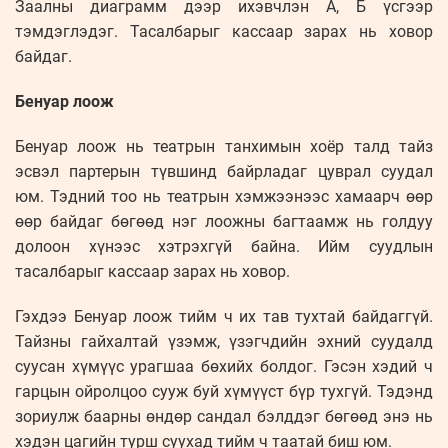
Заалны диаграмм дээр ихэвчлэн А, Б үсгээр
тэмдэглэдэг. Тасалбарыг кассаар зарах нь ховор
байдаг.
Бенуар лоож
Бенуар лоож нь театрын танхимын хоёр талд тайз
эсвэл партерын түвшинд байрладаг цуврал суудал
юм. Тэдний тоо нь театрын хэмжээнээс хамаарч өөр
өөр байдаг бөгөөд нэг лоожны багтаамж нь голдуу
долоон хүнээс хэтрэхгүй байна. Ийм суудлын
тасалбарыг кассаар зарах нь ховор.
Гэхдээ Бенуар лоож тийм ч их тав тухтай байдаггүй.
Тайзны гайхалтай үзэмж, үзэгчдийн эхний суудалд
суусан хүмүүс урагшаа бөхийх болдог. Гэсэн хэдий ч
гарцын ойролцоо сууж буй хүмүүст бүр тухгүй. Тэдэнд
зориулж баарны өндөр сандал бэлддэг бөгөөд энэ нь
хэдэн цагийн турш суухад тийм ч таатай биш юм.