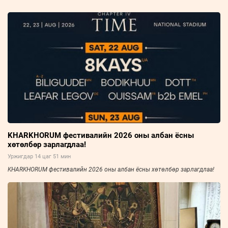
KHARKHORUM фестивалийн 2026 оны албан ёсны
хөтөлбөр зарлагдлаа!
Уржигдар 14 цаг 51 мин
KHARKHORUM фестивалийн 2026 оны албан ёсны хөтөлбөр зарлагдлаа!