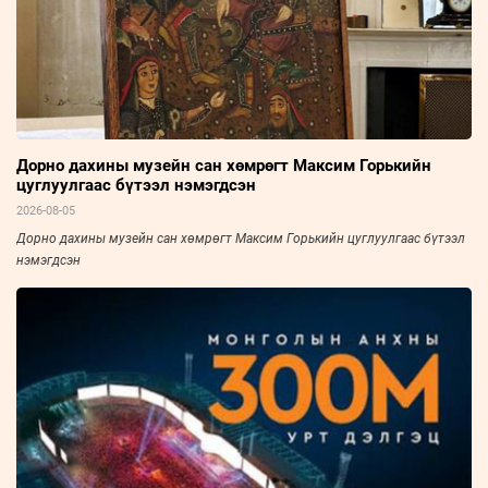
Дорно дахины музейн сан хөмрөгт Максим Горькийн
цуглуулгаас бүтээл нэмэгдсэн
2026-08-05
Дорно дахины музейн сан хөмрөгт Максим Горькийн цуглуулгаас бүтээл
нэмэгдсэн