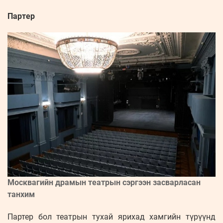
Партер
Москвагийн драмын театрын сэргээн засварласан
танхим
Партер бол театрын тухай ярихад хамгийн түрүүнд