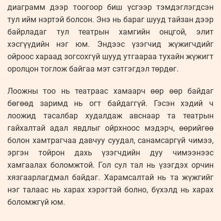
диаграмм дээр тоогоор биш үсгээр тэмдэглэгдсэн
тул ийм нэртэй болсон. Энэ нь бараг шууд тайзан дээр
байрладаг тул театрын хамгийн онцгой, элит
хэсгүүдийн нэг юм. Эндээс үзэгчид жүжигчдийг
ойроос хараад зогсохгүй шууд утгаараа тухайн жүжигт
оролцон тоглож байгаа мэт сэтгэгдэл төрдөг.
Лоожны тоо нь театраас хамаарч өөр өөр байдаг
бөгөөд заримд нь огт байдаггүй. Гэсэн хэдий ч
лоожид тасалбар худалдаж авснаар та театрын
гайхалтай адал явдлыг ойрхноос мэдэрч, өөрийгөө
болон хамтрагчаа давчуу суудал, санамсаргүй чимээ,
эргэн тойрон дахь үзэгчдийн дуу чимээнээс
хамгаалах боломжтой. Гол сул тал нь үзэгдэх орчин
хязгаарлагдмал байдаг. Харамсалтай нь та жүжгийг
нэг талаас нь харах хэрэгтэй болно, бүхэлд нь харах
боломжгүй юм.