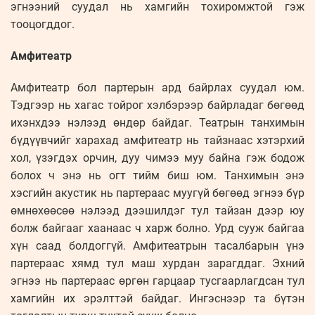
эгнээний суудал нь хамгийн тохиромжтой гэж
тооцогддог.
Амфитеатр
Амфитеатр бол партерын ард байрлах суудал юм.
Тэдгээр нь хагас тойрог хэлбэрээр байрладаг бөгөөд
ихэнхдээ нэлээд өндөр байдаг. Театрын танхимын
бүдүүвчийг харахад амфитеатр нь тайзнаас хэтэрхий
хол, үзэгдэх орчин, дуу чимээ муу байна гэж бодож
болох ч энэ нь огт тийм биш юм. Танхимын энэ
хэсгийн акустик нь партераас муугүй бөгөөд эгнээ бүр
өмнөхөөсөө нэлээд дээшилдэг тул тайзан дээр юу
болж байгааг хаанаас ч харж болно. Урд сууж байгаа
хүн саад болдоггүй. Амфитеатрын тасалбарын үнэ
партераас хямд тул маш хурдан зарагддаг. Эхний
эгнээ нь партераас өргөн гарцаар тусгаарлагдсан тул
хамгийн их эрэлттэй байдаг. Ингэснээр та бүтэн