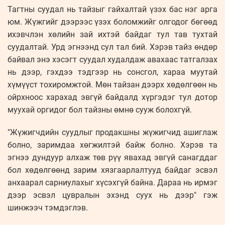
Тагтны суудал нь тайзыг гайхалтай үзэх бас нэг арга
юм. Жүжгийг дээрээс үзэх боломжийг олгодог бөгөөд
ихэвчлэн хөлийн зай ихтэй байдаг тул тав тухтай
суудалтай. Урд эгнээнд сул тал бий. Хэрэв тайз өндөр
байвал энэ хэсэгт суудал худалдаж авахаас татгалзах
нь дээр, гэхдээ тэдгээр нь сонсгол, хараа муутай
хүмүүст тохиромжтой. Мөн тайзан дээрх хөдөлгөөн нь
ойрхноос харахад эвгүй байдалд хүргэдэг тул дотор
муухай оргидог бол тайзны өмнө сууж болохгүй.
"Жүжигчдийн суудлыг продакшны жүжигчид ашиглаж
болно, заримдаа хөгжилтэй байж болно. Хэрэв та
эгнээ дундуур алхаж төв рүү явахад эвгүй санагддаг
бол хөдөлгөөнд зарим хязгаарлалтууд байдаг эсвэл
анхаарал сарниулахыг хүсэхгүй байна. Дараа нь ирмэг
дээр эсвэл цувралын эхэнд суух нь дээр" гэж
шинжээч тэмдэглэв.