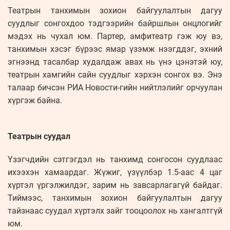
Театрын танхимын зохион байгуулалтын дагуу
суудлыг сонгохдоо тэдгээрийн байршлын онцлогийг
мэдэх нь чухал юм. Партер, амфитеатр гэж юу вэ,
танхимын хэсэг бүрээс ямар үзэмж нээгддэг, эхний
эгнээнд тасалбар худалдаж авах нь үнэ цэнэтэй юу,
театрын хамгийн сайн суудлыг хэрхэн сонгох вэ. Энэ
талаар бичсэн РИА Новости-гийн нийтлэлийг орчуулан
хүргэж байна.
Театрын суудал
Үзэгчдийн сэтгэгдэл нь танхимд сонгосон суудлаас
ихээхэн хамаардаг. Жүжиг, үзүүлбэр 1.5-аас 4 цаг
хүртэл үргэлжилдэг, зарим нь завсарлагагүй байдаг.
Тиймээс, танхимын зохион байгуулалтын дагуу
тайзнаас суудал хүртэлх зайг тооцоолох нь хангалтгүй
юм.