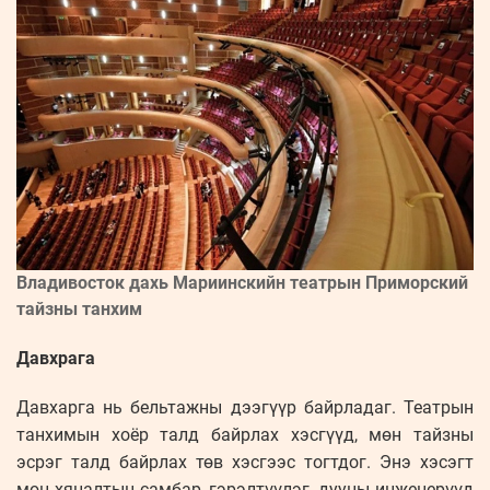
Владивосток дахь Мариинскийн театрын Приморский
тайзны танхим
Давхрага
Давхарга нь бельтажны дээгүүр байрладаг. Театрын
танхимын хоёр талд байрлах хэсгүүд, мөн тайзны
эсрэг талд байрлах төв хэсгээс тогтдог. Энэ хэсэгт
мөн хяналтын самбар, гэрэлтүүлэг, дууны инженерүүд