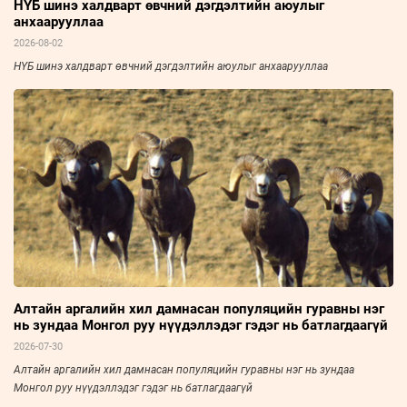
НҮБ шинэ халдварт өвчний дэгдэлтийн аюулыг
анхаарууллаа
2026-08-02
НҮБ шинэ халдварт өвчний дэгдэлтийн аюулыг анхаарууллаа
Алтайн аргалийн хил дамнасан популяцийн гуравны нэг
нь зундаа Монгол руу нүүдэллэдэг гэдэг нь батлагдаагүй
2026-07-30
Алтайн аргалийн хил дамнасан популяцийн гуравны нэг нь зундаа
Монгол руу нүүдэллэдэг гэдэг нь батлагдаагүй