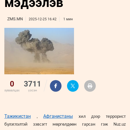
мэдээлэв
ҮНДЭСНИЙ
ВИДЕО
Бизнес
ФОТО
МЭДЭЭЛЛИЙН
хөгжил
ZUUNII
ТӨВ
Leaderships
ZMS.MN
2025-12-25 16:42
1 мин
УРЛАГ
MEDEE
forum
Бүртгүүлэх
WEEKLY
Нэвтрэх
0
3711
хуваалцах
үзсэн
Тажикистан
Афганистаны
,
хил дээр террорист
бүлэглэлтэй зэвсэгт мөргөлдөөн гарсан гэж Nuz.uz