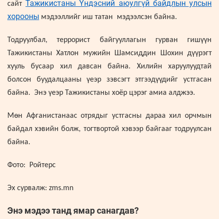
Тажикистаны Үндэсний аюулгүй байдлын улсын
сайт
хорооны
мэдээллийг иш татан мэдээлсэн байна.
Тодруулбал, террорист байгууллагын гурван гишүүн
Тажикистаны Хатлон мужийн Шамсиддин Шохин дүүрэгт
хууль бусаар хил давсан байна. Хилийн харуулуудтай
болсон буудалцааны үеэр зэвсэгт этгээдүүдийг устгасан
байна. Энэ үеэр Тажикистаны хоёр цэрэг амиа алджээ.
Мөн Афганистанаас отрядыг устгасны дараа хил орчмын
байдал хэвийн болж, тогтвортой хэвээр байгааг тодруулсан
байна.
Фото: Ройтерс
Эх сурвалж: zms.mn
Энэ мэдээ танд ямар санагдав?