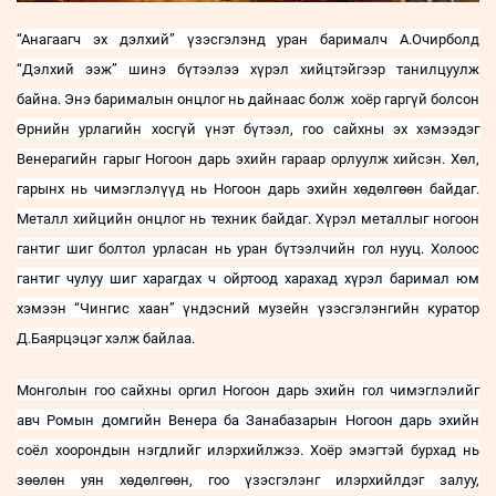
“Анагаагч эх дэлхий”
үзэсгэлэнд
уран барималч
А.Очирболд
“Дэлхий ээж” шинэ бүтээлээ хүрэл хийцтэйгээр танилцуулж
байна. Энэ баримал
ын онцлог нь дайнаас болж хоёр гаргүй болсон
Өрнийн урлагийн хосгүй үнэт бүтээл, гоо сайхны эх хэмээдэг
Венерагийн гарыг Ногоон дарь эхийн гараар орлуулж хийсэн. Хөл,
гарынх нь чимэглэлүүд нь Ногоон дарь эхийн хөдөлгөөн байдаг.
Металл хийцийн онцлог нь техник байдаг. Хүрэл металлыг ногоон
гантиг шиг болтол урласан нь уран бүтээлчийн гол нууц. Холоос
гантиг чулуу шиг харагдах ч ойртоод харахад хүрэл баримал юм
хэмээн “Чингис хаан” үндэсний музейн үзэсгэлэнгийн куратор
Д.Баярцэцэг хэлж байлаа.
Монголын гоо сайхны оргил Ногоон дарь эхийн гол чимэглэлийг
авч
Ромын домгийн Венера ба Занабазарын Ногоон
д
арь
э
хийн
соёл хоорондын
нэгдлийг
илэрхийл
жээ
. Хоёр эмэгтэй бурхад нь
зөөлөн уян хөдөлгөөн, гоо үзэсгэлэнг илэрхийлдэг залуу,