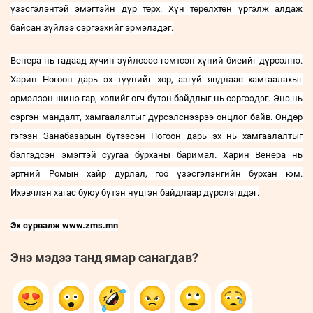
үзэсгэлэнтэй эмэгтэйн дүр төрх. Хүн төрөлхтөн үргэлж алдаж
байсан зүйлээ сэргээхийг эрмэлздэг.
Венера нь гадаад хүчин зүйлсээс гэмтсэн хүний биеийг дүрсэлнэ
.
Харин Ногоон
д
арь
э
х түүнийг хор, азгүй явдлаас хамгаалахыг
эрмэлзэн шинэ гар, хөлийг өгч бүтэн байдлыг нь сэргээдэг
. Э
нэ нь
сэргэн мандалт, хамгаалалты
г
дүрс
элснээрээ онцлог байв
.
Өндөр
г
эгээн Занабазар
ын
бүтээсэн Ногоон
д
арь
э
х нь хамгаалалтыг
бэлгэдсэн эмэгтэй суугаа бурханы баримал.
Харин
Венера нь
э
ртний Ромын хайр дурлал, гоо үзэсгэлэнгийн бурхан юм.
Ихэвчлэн хагас буюу бүтэн нүцгэн байдлаар дүрслэгддэг
.
Эх сурвалж www.zms.mn
Энэ мэдээ танд ямар санагдав?