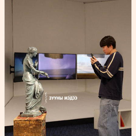
ҮНДЭСНИЙ
ВИДЕО
Бизнес
ФОТО
МЭДЭЭЛЛИЙН
хөгжил
ZUUNII
ТӨВ
Leaderships
УРЛАГ
MEDEE
forum
Бүртгүүлэх
WEEKLY
Нэвтрэх