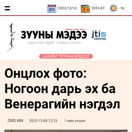
CNY / 532.66₮
KRW / 2.53₮
SEK / 378.29₮
2023/12/14
3593.87
-9c
ЦАХИМ "ЗУУНЫ МЭДЭЭ"
Онцлох фото:
ҮЗЭЛ
ЯРИЛЦАХ
ДӨРВӨН
ЭДИЙН
ТА
БОДЛЫН
ЦАГ
ХӨЛТЭЙ
ЗАСАГ
ҮҮНИЙГ
ЧӨЛӨӨТ
АНД
МЭДЭХ
Ногоон дарь эх ба
Сайд
ЭМЭГТЭЙЧҮҮДИЙН
ТАЛБАР
ҮҮ
ярьж
ХЭВШМЭЛ
МАНЛАЙЛАЛ
байна
Венерагийн нэгдэл
ОЙЛГОЛТОО
СОНИУЧ
Зууны
ЗУУНЫ
ӨӨРЧИЛЬЕ
НҮД
мэдээний
НЭГ
зочин
ZMS.MN
МОНГОЛ
ӨДӨР
ТҮҮЧЭЭЛЭ
2025-12-08 12:25
1 мин унших
Дугаарын
ӨВ СОЁЛ
зочин