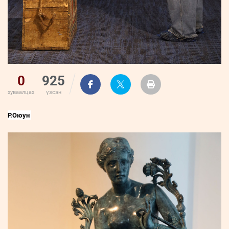
0
925
хуваалцах
үзсэн
Р.Оюун