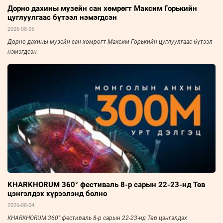
Дорно дахины музейн сан хөмрөгт Максим Горькийн
цуглуулгаас бүтээл нэмэгдсэн
2026-08-05
Дорно дахины музейн сан хөмрөгт Максим Горькийн цуглуулгаас бүтээл
нэмэгдсэн
KHARKHORUM 360° фестиваль 8-р сарын 22-23-нд Төв
цэнгэлдэх хүрээлэнд болно
2026-08-04
KHARKHORUM 360° фестиваль 8-р сарын 22-23-нд Төв цэнгэлдэх