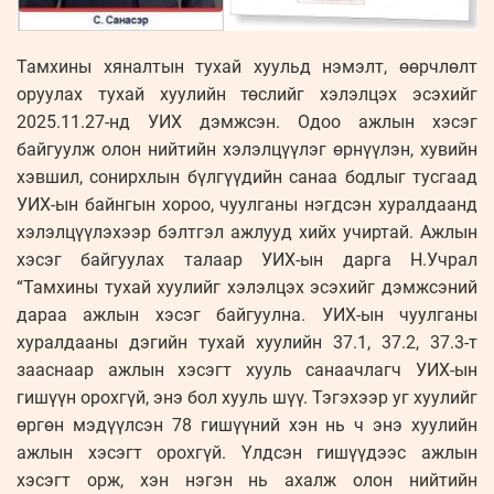
Тамхины хяналтын тухай хуульд нэмэлт, өөрчлөлт
оруулах тухай хуулийн төслийг хэлэлцэх эсэхийг
2025.11.27-нд УИХ дэмжсэн. Одоо ажлын хэсэг
байгуулж олон нийтийн хэлэлцүүлэг өрнүүлэн, хувийн
хэвшил, сонирхлын бүлгүүдийн санаа бодлыг тусгаад
УИХ-ын байнгын хороо, чуулганы нэгдсэн хуралдаанд
хэлэлцүүлэхээр бэлтгэл ажлууд хийх учиртай. Ажлын
хэсэг байгуулах талаар УИХ-ын дарга Н.Учрал
“Тамхины тухай хуулийг хэлэлцэх эсэхийг дэмжсэний
дараа ажлын хэсэг байгуулна. УИХ-ын чуулганы
хуралдааны дэгийн тухай хуулийн 37.1, 37.2, 37.3-т
зааснаар ажлын хэсэгт хууль санаачлагч УИХ-ын
гишүүн орохгүй, энэ бол хууль шүү. Тэгэхээр уг хуулийг
өргөн мэдүүлсэн 78 гишүүний хэн нь ч энэ хуулийн
ажлын хэсэгт орохгүй. Үлдсэн гишүүдээс ажлын
хэсэгт орж, хэн нэгэн нь ахалж олон нийтийн