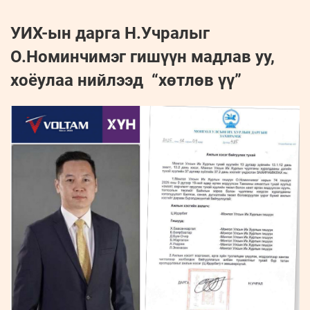
УИХ-ын дарга Н.Учралыг
О.Номинчимэг гишүүн мадлав уу,
хоёулаа нийлээд “хөтлөв үү”