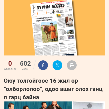
ҮНДЭСНИЙ
ВИДЕО
Бизнес
ФОТО
МЭДЭЭЛЛИЙН
хөгжил
ZUUNII
ТӨВ
Leaderships
УРЛАГ
MEDEE
forum
Бүртгүүлэх
WEEKLY
Нэвтрэх
0
602
хуваалцах
үзсэн
Оюу толгойгоос 16 жил өр
“олборлолоо”, одоо ашиг олох ганц
л гарц байна