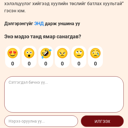
хэлэлцүүлэг хийгээд хуулийн төслийг батлах хуультай”
гэсэн юм.
Дэлгэрэнгүйг
ЭНД
дарж уншина уу
Энэ мэдээ танд ямар санагдав?
0
0
0
0
0
0
ИЛГЭЭХ