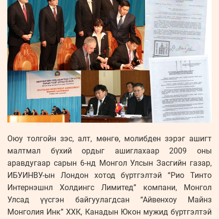
Оюу толгойн зэс, алт, мөнгө, молибден зэрэг ашигт
малтмал бүхий ордыг ашиглахаар 2009 оны
аравдугаар сарын 6-нд Монгол Улсын Засгийн газар,
ИБУИНВУ-ын Лондон хотод бүртгэлтэй “Рио Тинто
Интернэшнл Холдингс Лимитед” компани, Монгол
Улсад үүсгэн байгуулагдсан “Айвенхоу Майнз
Монголия Инк” ХХК, Канадын Юкон мужид бүртгэлтэй