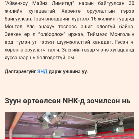
“Айвенхоу Майнз Лимитед” нарын байгуулсан 30
жилийн хугацаатай Хөрөнгө оруулалтын гэрээ
байгуулсан. Гэвч өнөөдрийг хүртэлх 16 жилийн туршид
Монгол Улс энэхүү төслөөс ашиг олоогүй байна.
Зөвхөн өр л “олборлож” иржээ. Тиймээс Монголын
ард түмэн уг гэрээг шүүмжлэлтэй ханддаг. Гэсэн ч,
хөрөнгө оруулагч тал ч, Засгийн газар ч энэ хугацаанд
хүссэнээр нь болгодоггүй юм.
Дэлгэрэнгүйг
ЭНД
дарж уншина уу.
Зуун өртөөлсөн NHK-д зочилсон нь