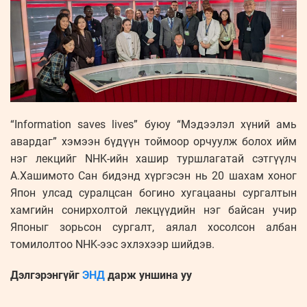
“Information saves lives” буюу “Мэдээлэл хүний амь
авардаг” хэмээн бүдүүн тоймоор орчуулж болох ийм
нэг лекцийг NHK-ийн хашир туршлагатай сэтгүүлч
А.Хашимото Сан бидэнд хүргэсэн нь 20 шахам хоног
Япон улсад суралцсан богино хугацааны сургалтын
хамгийн сонирхолтой лекцүүдийн нэг байсан учир
Японыг зорьсон сургалт, аялал хосолсон албан
томилолтоо NHK-ээс эхлэхээр шийдэв.
Дэлгэрэнгүйг
ЭНД
дарж уншина уу