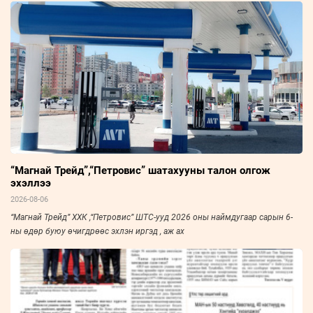
“Магнай Трейд”,“Петровис” шатахууны талон олгож
эхэллээ
2026-08-06
“Магнай Трейд” ХХК ,“Петровис” ШТС-ууд 2026 оны наймдугаар сарын 6-
ны өдөр буюу өчигдрөөс эхлэн иргэд , аж ах