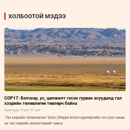
ХОЛБООТОЙ МЭДЭЭ
COP17: Бэлчээр, ус, цөлжилт гэсэн гурван асуудалд тал
хээрийн төлөвлөгөө төвлөрч байна
Уржигдар 19 цаг 57 мин
"Тал хээрийн төлөвлөгөө" буюу (Steppe Action Agenda)-ийн гол үзэл санаа
нь тал хээрийн экосистемийг хамга