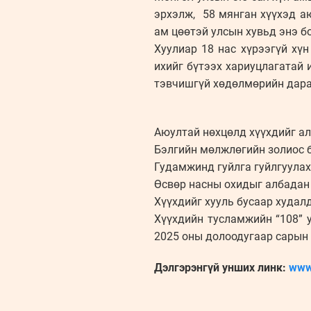
эрхэлж, 58 мянган хүүхэд а
ам цөөтэй улсын хувьд энэ б
Хуулиар 18 нас хүрээгүй хүн
ихийг бүтээх хариуцлагатай и
тэвчишгүй хөдөлмөрийн дара
Аюултай нөхцөлд хүүхдийг а
Бэлгийн мөлжлөгийн золиос 
Гудамжинд гуйлга гуйлгуулах
Өсвөр насны охидыг албадан
Хүүхдийг хууль бусаар худалд
Хүүхдийн тусламжийн “108” 
2025 оны долоодугаар сарын 
Дэлгэрэнгүй унших линк:
www