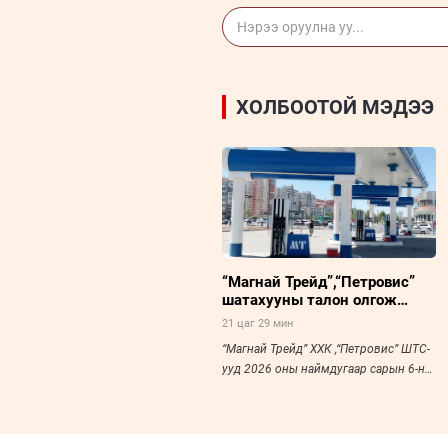
ХОЛБООТОЙ МЭДЭЭ
“Магнай Трейд”,“Петровис”
шатахууны талон олгож
эхэллээ
21 цаг 29 мин
“Магнай Трейд” ХХК ,“Петровис” ШТС-
ууд 2026 оны наймдугаар сарын 6-ны
өдөр буюу өчигдрөөс эхлэн иргэд ,
аж ах