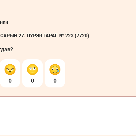
онин
АРЫН 27. ПҮРЭВ ГАРАГ. № 223 (7720)
гдав?
0
0
0