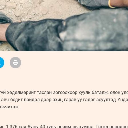
үй хөдөлмөрийг таслан зогсоохоор хууль баталж, олон у
 Гэвч бодит байдал дээр ахиц гарав уу гэдэг асуултад Үнд
авьчихаж.
ын 1.376 сая буюу 40 хувь орчим нь хүүхэд. Гэтэл өнөөдө