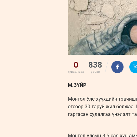
0
838
хуваалцах
үзсэн
М.ЗҮЙР
Монгол Улс хүүхдийн тэвчишг
өгсөөр 30 гаруй жил болжээ.
гаргасан судалгаа үнэлэлт т
Монгол улсын 3.5 сая хүн ам