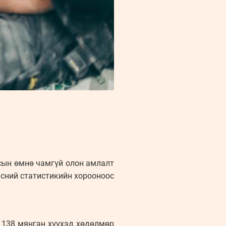
лсын өмнө чамгүй олон амлалт
эсний статистикийн хорооноос
р 138 мянган хүүхэд хөдөлмөр