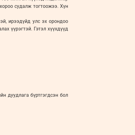
хороо судалж тогтоожээ. Хүн
тэй, ирээдүйд улс эх орондоо
алах үүрэгтэй. Гэтэл хүүхдүүд
йн дуудлага бүртгэгдсэн бол