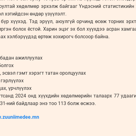
юултай хөдөлмөр эрхэлж байгааг Үндэсний статистикийн 
ол хэтийдсэн өндөр үзүүлэлт.
 бүр хүүхэд. Тэд эрүүл, аюулгүй орчинд өсөж торних эрх
ргэн болох ёстой. Харин эцэг эх бол хүүхдээ асран хамга
ах хэлбэрүүдэд өртөж хохирогч болсоор байна.
лбадан ажиллуулах
болгох
, эсвэл гэмт хэрэгт татан оролцуулах
 гэрлүүлэх
ах, үрчлүүлэх
утсанд 2024 онд хүүхдийн хөдөлмөрийн талаарх 77 удааги
31-ний байдлаар энэ тоо 113 болж өсжээ.
.zuuniimedee.mn