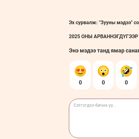
Эх сурвалж: "Зууны мэдээ" с
2025 ОНЫ АРВАННЭГДҮГЭЭР С
Энэ мэдээ танд ямар сана
0
0
0