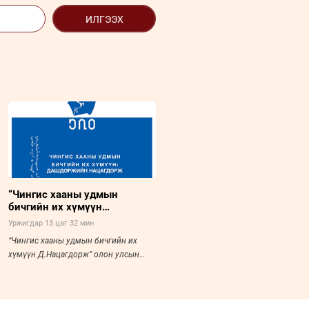
ИЛГЭЭХ
“Чингис хааны удмын
бичгийн их хүмүүн
Д.Нацагдорж” олон улсын
Уржигдар 13 цаг 32 мин
хурал болно
“Чингис хааны удмын бичгийн их
хүмүүн Д.Нацагдорж” олон улсын
хурал болно