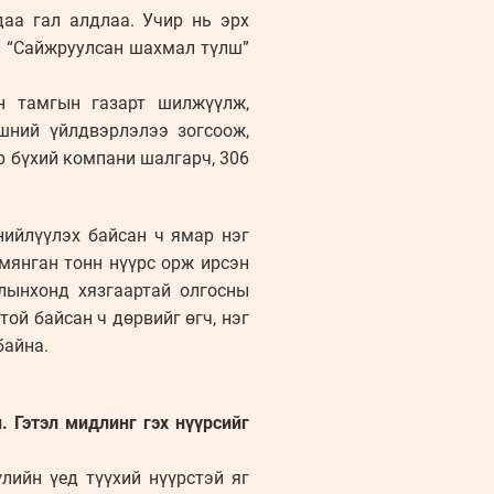
даа гал алдлаа. Учир нь эрх
л “Сайжруулсан шахмал түлш”
н тамгын газарт шилжүүлж,
шний үйлдвэрлэлээ зогсоож,
р бүхий компани шалгарч, 306
нийлүүлэх байсан ч ямар нэг
мянган тонн нүүрс орж ирсэн
ллынхонд хязгаартай олгосны
той байсан ч дөрвийг өгч, нэг
байна.
. Гэтэл мидлинг гэх нүүрсийг
лийн үед түүхий нүүрстэй яг