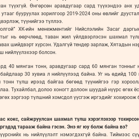
ан түүхгүй. Өнгөрсөн аравдугаар сард түүхэндээ анх у
 утааг бууруулах зорилгоор 2019-2024 оны өвлийг дууста
вэрлэж, түүнийгээ түллээ.
толгой” ХК-ийн менежментийг Нийслэлийн Засаг даргы
лтыг нь өөрчлөөд, таван жил үйлдвэрлэсэн шахмал түл
авах шийдвэрт хүрсэн. Удалгүй тендер зарлаж, Хятадын нэ
лш нийлүүлэхээр болсон.
ард 40 мянган тонн, аравдугаар сард 60 мянган тонныг 
байдлаар 30 хувиа л нийлүүлээд байна. Уг нь өдийд 100 
н тонн түлш ирээд байгаа бөгөөд түүнийгээ гэр хороо
аа. Тухайлбал, долоо хоногт долоон шуудай нүүрс өгөх ёс
өгөх зэргээр түлшний хомсдол үүсгэж иргэдийг хохироож 
гас кокс, сайжруулсан шахмал түлш хэрэглэхээр тохирсон
гэдэд тарааж байна гэсэн. Энэ яг юу болж байна вэ?
нүүрснийх нь нийлүүлэлт нэмэгдэхгүй байна. Тиймээс сүү