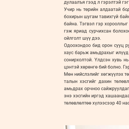
дулаалъя гээд л гэрэлтэй гэг
Учир нь төрийн алдаатай бод
бохирын шугам тавихгүй байн
байна. Тэгвэл гэр хорооллыг
гэж яриад сурчихсан болохо
ойлголт шүү дээ.
Одоохондоо бид орон сууц ру
хаус барьж амьдрахыг илүүд 
сонирхолтой. Үлдсэн хувь нь
цэнтэй хөрөнгө бий болно. Г
Мөн нийслэлийг хөгжүүлэх т
талын хэсгийг дахин төлөв
амьдрах орчноо сайжруулдагг
энэ хэсгийн иргэд хашаандаа
төлөвлөлтөө хүлээсээр 40 на