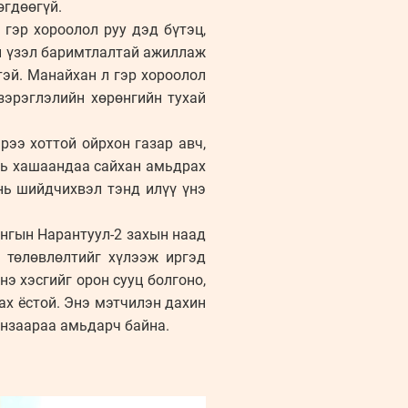
өгдөөгүй.
 гэр хороолол руу дэд бүтэц,
эн үзэл баримтлалтай ажиллаж
тэй. Манайхан л гэр хороолол
зэрэглэлийн хөрөнгийн тухай
рээ хоттой ойрхон газар авч,
 нь хашаандаа сайхан амьдрах
 нь шийдчихвэл тэнд илүү үнэ
нгын Нарантуул-2 захын наад
 төлөвлөлтийг хүлээж иргэд
э хэсгийг орон сууц болгоно,
ах ёстой. Энэ мэтчилэн дахин
 янзаараа амьдарч байна.