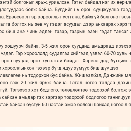
ээтэй болгоныг ярьж, уриалсан. Гэтэл байдал нэг их өөрчл
логуудаас болж байна. Бүгдийг нь орон сууцжуулна гээд
а. Ерөөсөө л гэр хорооллыг устгана, байхгүй болгоно гэс
 алга болгох нь зөв үү гэдэг асуудал дээр анхаарах хэрэг
ос биш энэ чинь эдлэн газар, газрын эзэн гэдэг тансаг 
у хошуурч байна. 3-5 жил орон сууцанд амьдраад ирэхээ
үздэг. Гэр хороололд судалгаа хийгээд үзвэл 60-70 хувь
 орон сууцад орох хүсэлтэй байдаг. Хэрвээ дэд бүтцийг
эр хорооллынхон гэхээр бүгд ядуу хүмүүс биш шүү дээ.
өлөвлөгөө нь тодорхой бус байна. Жишээлбэл, Дэнжийн мя
лөнө гэж 20 жил ярьж байна. Гэтэл нөгөө талдаа дахин
үй. Тэгэхээр хот бодлого, төлөвлөлтөө тодорхой болгож эн
 сайхан амьдар гэх зэргээр тодорхой бодлогоо танилцуул
стай байсан бүсгүй 60 настай эмээ болсон байхад нөгөө л