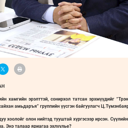
ЛАН
ийн хамгийн эрэлттэй, сонирхол татсан эрхмүүдийг “Трэ
сайхан амьдаръя” группийн үүсгэн байгуулагч Ц.Түмэнбая
дуу хоолойг олон нийтэд тууштай хүргэсээр ирсэн. Сүүлийн
а. Энэ талаар яриагаа эхлүүлье?