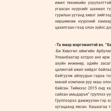
ижил техникийн үзүүлэлттэ
угаасан нүүрсийг шахмал т
гурилын уутанд хивэг хийгээ
хөршөөсөө нүүрсний хамаар
цахилгаан гээд олон зүйлс д
-Та ямар мэргэжилтэй вэ. “Х
-Би Хөвсгөл аймгийн Арбула
Улаанбаатар хотдоо анх ирж
ахуйн инженер, эдийн заса
цалинтай ажил хийдэг байлаа
байгуулж айлуудын гадна тох
манай компани руу маш олон
байсан. Тиймээс 2015 онд х
сайхан амьдаръя” группээ үү
Группээрээ дамжуулан гэр хо
хугацаанд явсан. Хашаагаа т