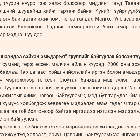
й, түүхий нүүрс гэж хэлж болохоор мидлинг гээд Таван
үлшний шуудайнд хийж тарааж байна. Үүнийг зүйрлүүлбэ
д өгч байгаатай ижил юм. Нөгөө талдаа Монгол Улс асар их
алтай болчихлоо. Гаднын хамааралтай байх ямар хэцү
ээр мэднэ шүү дээ.
ашаандаа сайхан амьдаръя” группийг байгуулах болсон тү
г суманд төрж өссөн, малчин айлын хүүхэд. 2000 оны эхэ
 байлаа. Тэр цагаас хойш нийслэлийн иргэн болон амьдар
гч мэргэжлээр төгссөн. Оюутан байхдаа мод зүлэг тар
. Түүнээсээ санаа авч сургуулиа төгссөнийхөө дараа “Ур
ижилтыг хийж, ногоон байгууламж, мод бут тарьдаг бизн
 хүмүүс холбогдож зөвлөгөө мэдээлэл авъя гэдэг ч тэр 
ашаагаа гоё болгомоор байгаа иргэддээ нэгдсэн мэдээлэ
сгэн байгуулсан.
рооллыг гоё болгох гэгээн мөрөөдөлдөө хөтлөгдөн сайн 
охижуулъя, халаалт, ариун цэврийн байгууламжаа ингэж 