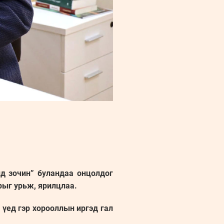
нд зочин” буландаа онцолдог
рыг урьж, ярилцлаа.
 үед гэр хорооллын иргэд гал