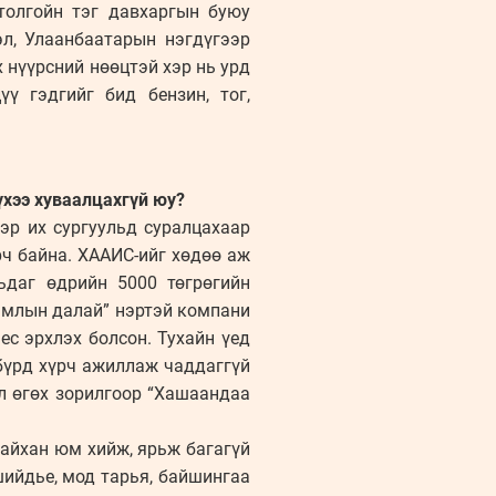
толгойн тэг давхаргын буюу
л, Улаанбаатарын нэгдүгээр
 нүүрсний нөөцтэй хэр нь урд
ү гэдгийг бид бензин, тог,
үхээ хуваалцахгүй юу?
эр их сургуульд суралцахаар
ч байна. ХААИС-ийг хөдөө аж
ьдаг өдрийн 5000 төгрөгийн
гамлын далай” нэртэй компани
ес эрхлэх болсон. Тухайн үед
бүрд хүрч ажиллаж чаддаггүй
л өгөх зорилгоор “Хашаандаа
сайхан юм хийж, ярьж багагүй
шийдье, мод тарья, байшингаа