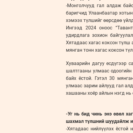
-Монголчууд гал алдаж байс
баригчид Улаанбаатар хотын
хэмээх түлшийг өөрсдөө үйлд
Ингээд 2024 оноос “Таван
удирдлага зохион байгуула
Хятадаас хагас коксон түлш 
мянган тонн хагас коксон тү
Хуваарийн дагуу есдүгээр с
шалтгааны улмаас одоогийн 
байх ёстой. Гэтэл 30 мянга
улмаас зарим айлууд гал алдл
хашааны хоёр айлын нэгд нь 
-Уг нь бид чинь энэ өвөл ха
шахмал түлшний шуудайлж ир
-Хятадаас нийлүүлэх ёстой 