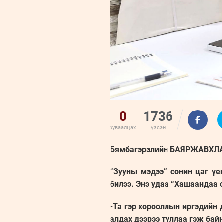
0
1736
хуваалцах
үзсэн
Бямбагэрэлийн БАЯРЖАВХ
“Зууны мэдээ” сонин цаг үе
билээ. Энэ удаа “Хашаандаа 
-Та гэр хорооллын иргэдийн 
алдах дээрээ туллаа гэж байн