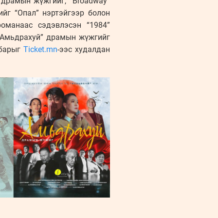
тдрамын жүжгийг, “Broadway”
ийг “Опал” нэртэйгээр болон
оманаас сэдэвлэсэн “1984”
 “Амьдрахуй” драмын жүжгийг
лбарыг
Ticket.mn
-ээс худалдан