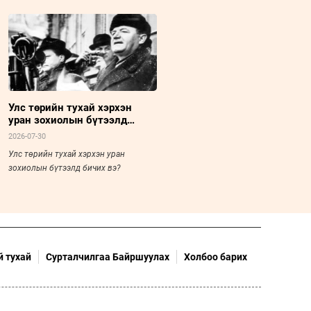
Улс төрийн тухай хэрхэн
уран зохиолын бүтээлд
бичих вэ?
2026-07-30
Улс төрийн тухай хэрхэн уран
зохиолын бүтээлд бичих вэ?
 тухай
Сурталчилгаа Байршуулах
Холбоо барих