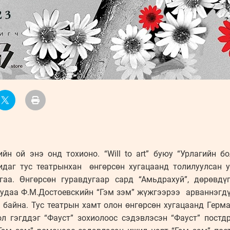
йн ой энэ онд тохионо. “Will to art” буюу “Урлагийн б
идаг тус театрынхан өнгөрсөн хугацаанд толилуулсан 
гаа. Өнгөрсөн гуравдугаар сард “Амьдрахуй”, дөрөвдү
э удаа Ф.М.Достоевскийн “Гэм зэм” жүжгээрээ арваннэгдү
байна. Тус театрын хамт олон өнгөрсөн хугацаанд Герма
л гэгддэг “Фауст” зохиолоос сэдэвлэсэн “Фауст” пост