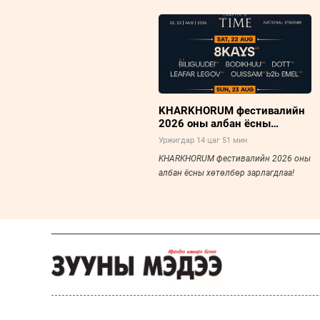
KHARKHORUM фестивалийн
2026 оны албан ёсны
хөтөлбөр зарлагдлаа!
Уржигдар 14 цаг 51 мин
KHARKHORUM фестивалийн 2026 оны
албан ёсны хөтөлбөр зарлагдлаа!