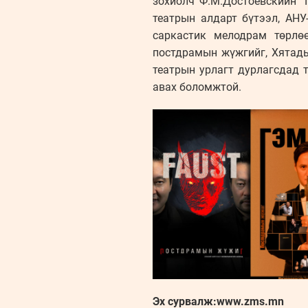
зохиолч Ф.М.Достоевскийн “
театрын алдарт бүтээл, АНУ
саркастик мелодрам төрлө
постдрамын жүжгийг, Хятады
театрын урлагт дурлагсдад 
авах боломжтой.
Эх сурвалж:www.zms.mn