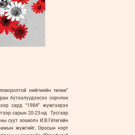
оловсролтой нийгмийн төлөө”
уран бүтээлүүдээсээ сорчлон
гээр сард “1984” жүжгээрээ
гээр сарын 20-23-нд Тусгаар
ны суут зохиолч И.В.Гётегийн
драмын жүжгийг, Оросын нэрт