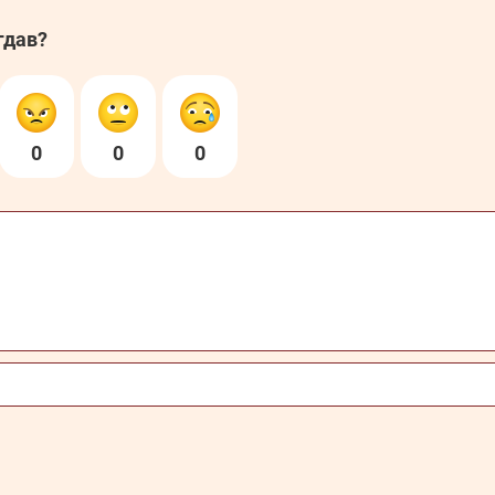
гдав?
0
0
0