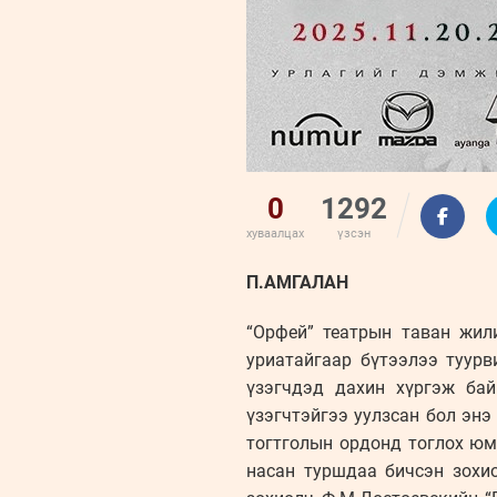
0
1292
хуваалцах
үзсэн
П.АМГАЛАН
“Орфей” театрын таван жили
уриатайгаар бүтээлээ туурв
үзэгчдэд дахин хүргэж бай
үзэгчтэйгээ уулзсан бол эн
тогтголын ордонд тоглох юм 
насан туршдаа бичсэн зохио