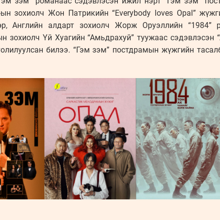
Гэм зэм” романаас сэдэвлэсэн ижил нэрт “Гэм зэм” пос
-ын зохиолч Жон Патрикийн “Everybody loves Opal” жүжг
өр, Английн алдарт зохиолч Жорж Оруэллийн “1984” р
н зохиолч Үй Хуагийн “Амьдрахуй” туужаас сэдэвлэсэн
толилуулсан билээ. “Гэм зэм” постдрамын жүжгийн таса