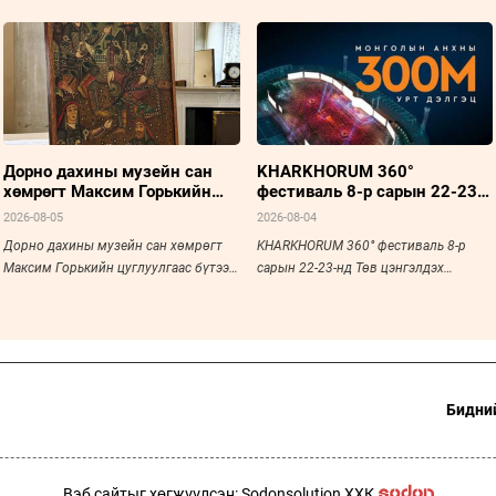
Дорно дахины музейн сан
KHARKHORUM 360°
хөмрөгт Максим Горькийн
фестиваль 8-р сарын 22-23-
цуглуулгаас бүтээл
нд Төв цэнгэлдэх хүрээлэнд
2026-08-05
2026-08-04
нэмэгдсэн
болно
Дорно дахины музейн сан хөмрөгт
KHARKHORUM 360° фестиваль 8-р
Максим Горькийн цуглуулгаас бүтээл
сарын 22-23-нд Төв цэнгэлдэх
нэмэгдсэн
хүрээлэнд болно
Бидний
Вэб сайтыг хөгжүүлсэн: Sodonsolution ХХК