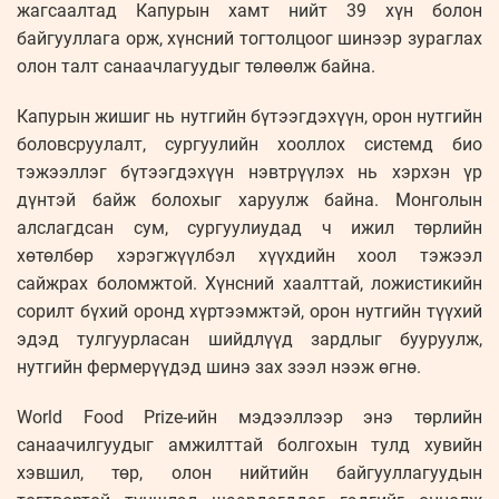
жагсаалтад Капурын хамт нийт 39 хүн болон
байгууллага орж, хүнсний тогтолцоог шинээр зураглах
олон талт санаачлагуудыг төлөөлж байна.
Капурын жишиг нь нутгийн бүтээгдэхүүн, орон нутгийн
боловсруулалт, сургуулийн хооллох системд био
тэжээллэг бүтээгдэхүүн нэвтрүүлэх нь хэрхэн үр
дүнтэй байж болохыг харуулж байна. Монголын
алслагдсан сум, сургуулиудад ч ижил төрлийн
хөтөлбөр хэрэгжүүлбэл хүүхдийн хоол тэжээл
сайжрах боломжтой. Хүнсний хаалттай, ложистикийн
сорилт бүхий оронд хүртээмжтэй, орон нутгийн түүхий
эдэд тулгуурласан шийдлүүд зардлыг бууруулж,
нутгийн фермерүүдэд шинэ зах зээл нээж өгнө.
World Food Prize-ийн мэдээллээр энэ төрлийн
санаачилгуудыг амжилттай болгохын тулд хувийн
хэвшил, төр, олон нийтийн байгууллагуудын