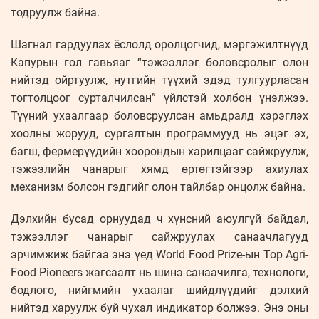
тодруулж байна.
Шагнал гардуулах ёслолд оролцогчид, мэргэжилтнүүд
Капурын гол гавьяаг “тэжээллэг боловсролыг олон
нийтэд ойртуулж, нутгийн түүхий эдэд тулгуурласан
тогтолцоог сурталчилсан” үйлстэй холбон үнэлжээ.
Түүний ухаалгаар боловсруулсан амьдралд хэрэглэх
хоолны жорууд, сургалтын программууд нь эцэг эх,
багш, фермерүүдийн хоорондын харилцааг сайжруулж,
тэжээлийн чанарыг хямд өртөгтэйгээр ахиулах
механизм болсон гэдгийг олон тайлбар онцолж байна.
Дэлхийн бусад орнуудад ч хүнсний аюулгүй байдал,
тэжээллэг чанарыг сайжруулах санаачлагууд
эрчимжиж байгаа энэ үед World Food Prize-ын Top Agri-
Food Pioneers жагсаалт нь шинэ санаачилга, технологи,
бодлого, нийгмийн ухаалаг шийдлүүдийг дэлхий
нийтэд харуулж буй чухал индикатор болжээ. Энэ оны