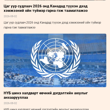
Цаг уур судлаач 2026 онд Канадад түүхэн дээд
хэмжээний ойн түймэр гарна гэж таамаглажээ
2026-08-02
Цаг уур судлаач 2026 онд Канадад түүхэн дээд хэмжээний ойн түймэр
гарна гэж таамаглажээ
НҮБ шинэ халдварт өвчний дэгдэлтийн аюулыг
анхаарууллаа
2026-08-02
НҮБ шинэ халдварт өвчний дэгдэлтийн аюулыг анхаарууллаа