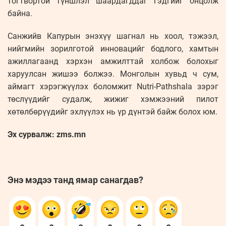
тогтвортой түншлэл шаардагддаг гэдгийг онцолж
байна.
Санжийв Капурын энэхүү шагнал нь хоол, тэжээл,
нийгмийн зорилготой инновацийг бодлого, хамтын
ажиллагаанд хэрхэн амжилттай холбож болохыг
харуулсан жишээ болжээ. Монголын хувьд ч сум,
аймагт хэрэгжүүлэх боломжит Nutri-Pathshala зэрэг
төслүүдийг судалж, жижиг хэмжээний пилот
хөтөлбөрүүдийг эхлүүлэх нь үр дүнтэй байж болох юм.
Эх сурвалж: zms.mn
Энэ мэдээ танд ямар санагдав?