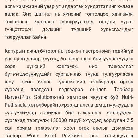
арга хэмжээний үеэр уг алдартай хүндэтгэлийг хүлээн
авлаа. Энэ шагнал нь хүнсний тогтолцоо, хангамж,
тэжээллэг чанарыг сайжруулахад онцгой үүрэг
гүйцэтгэсэн дэлхийн түвшний хувьсгалчдыг
тодруулдаг байна.
Капурын ажил-бүтээл нь зөвхөн гастрономи төдийгүй
улс орон даяар хүүхэд, боловсролын байгууллагуудын
хоол хүнсний хангамж, био тэжээллэг
бүтээгдэхүүнүүдийг сурталчлах түүнд тулгуурласан
шоу, төсөл болон түншлэлийн хэлбэрээр өргөн
хүрээнд явагдсан гэдгээрээ онцлог. Тэрбээр
HarvestPlus Solutions-тэй хамтран явуулж буй Nutri-
Pathshala хөтөлбөрийн хүрээнд алслагдмал мужуудын
сургуулиудад зориулан био тэжээллэг хоолнуудыг
хүргэхэд тэргүүлж 150000 гаруй хүүхдэд зориулан 2.5
сая орчим тэжээллэг хоол өгөх ажлыг дэмжсэн
талаар World Food Prize-ийн товч танилцуулга