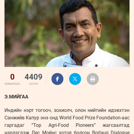
ҮНДЭСНИЙ
ВИДЕО
Бизнес
ФОТО
МЭДЭЭЛЛИЙН
хөгжил
ZUUNII
ТӨВ
Leaderships
УРЛАГ
MEDEE
forum
Бүртгүүлэх
WEEKLY
Нэвтрэх
0
4409
хуваалцах
үзсэн
Э.МИЙГАА
Индийн нэрт тогооч, зохиолч, олон нийтийн идэвхтэн
Санжийв Капур энэ онд World Food Prize Foundation-аас
гаргадаг “Top Agri-Food Pioneers” жагсаалтад
нэрлэгдэж Дес Мойнс хотод болсон Borlaug Dialogue