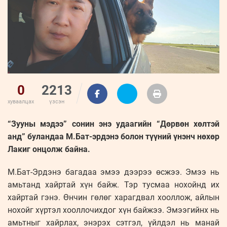
ҮНДЭСНИЙ
ВИДЕО
Бизнес
ФОТО
МЭДЭЭЛЛИЙН
хөгжил
ZUUNII
ТӨВ
Leaderships
УРЛАГ
MEDEE
forum
Бүртгүүлэх
WEEKLY
Нэвтрэх
0
2213
хуваалцах
үзсэн
“Зууны мэдээ” сонин энэ удаагийн “Дөрвөн хөлтэй
анд” буландаа М.Бат-эрдэнэ болон түүний үнэнч нөхөр
Лакиг онцолж байна.
М.Бат-Эрдэнэ багадаа эмээ дээрээ өсжээ. Эмээ нь
амьтанд хайртай хүн байж. Тэр тусмаа нохойнд их
хайртай гэнэ. Өнчин гөлөг харагдвал хооллож, айлын
нохойг хүртэл хооллочихдог хүн байжээ. Эмээгийнх нь
амьтныг хайрлах, энэрэх сэтгэл, үйлдэл нь манай