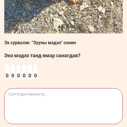
Эх сурвалж: "Зууны мэдээ" сонин
Энэ мэдээ танд ямар санагдав?
0
0
0
0
0
0