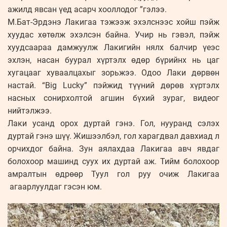
ажилд явсан үед асарч хооллодог ”гэлээ.
М.Бат-Эрдэнэ Лакигаа тэжээж эхэлснээс хойш пэйж
хуудас хөтөлж эхэлсэн байна. Учир нь гэвэл, пэйж
хуудсаараа дамжуулж Лакигийн нялх балчир үеэс
эхлэн, насан буурал хүртэлх өдөр бүрийнх нь цаг
хугацааг хуваалцахыг зорьжээ. Одоо Лаки дөрвөн
настай. “Big Lucky” пэйжид түүний дөрөв хүртэлх
насных сонирхолтой агшин бүхий зураг, видеог
нийтэлжээ.
Лаки усанд орох дуртай гэнэ. Гол, нууранд сэлэх
дуртай гэнэ шүү. Жишээлбэл, гол харагдвал давхиад л
орчихдог байна. Зун аялахдаа Лакигаа авч явдаг
болохоор машинд суух их дуртай аж. Тийм болохоор
амралтын өдрөөр Туул гол руу очиж Лакигаа
агаарлуулдаг гэсэн юм.