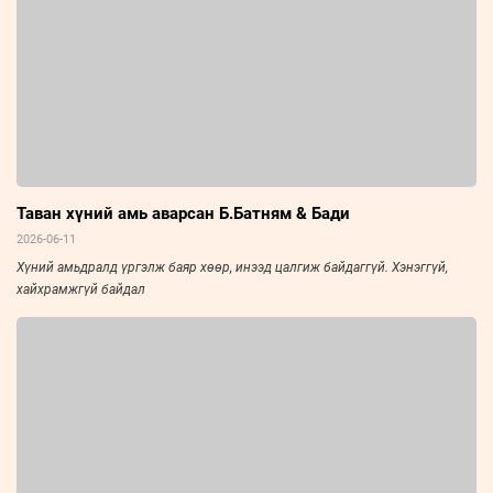
Таван хүний амь аварсан Б.Батням & Бади
2026-06-11
Хүний амьдралд үргэлж баяр хөөр, инээд цалгиж байдаггүй. Хэнэггүй,
хайхрамжгүй байдал