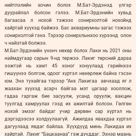
нийтлэлийн зочин болох М.Бат-Эрдэнэд үлгэр
дуурайлал болсон гэлээ. М.Бат-Эрдэнийн хувьд
багаасаа л нохой тэжээх сонирхолтой нохойнд
хайртай хүүхэд байжээ. Бас аквариумны загас тэжээх
сонирхолтой гэнэ. Тэрээр сонирхлынхоо хүрээнд олон
ч найзтай болжээ.
М.Бат-Эрдэнийн үнэнч нөхөр болох Лаки нь 2021 оны
наймдугаар сарын 9-нд төржээ. Лакиг төрсний дараа
ээжтэй нь хамт 45 хоног хонуулаад гэрийнхээ
гишүүнээ болгож, одоог хүртэл нөхөрлөж байна гэсэн
юм. Энэ тухайгаа тэрээр “Анх Лакигаа авчхаад яг л
жаахан хүүхэд асарч байгаа мэт цагаар хооллож,
гадаа гаргаж бие засуулж, усанд оруулж, вакцин
туулгад хамруулах гээд их ажилтай болсон. Гөлгөн
нохой эмзэг байдаг учир дөрвөн сар хүртэл нь
дэргэдээсээ холдуулаагүй. Ажилдаа явахдаа хүртэл
дагуулаад явдаг байлаа. Хүүхдүүд минь Лакидаа их
хайртай. Лакиг “Бацкаанаа” гэж дууддаг. Эхнэр маань