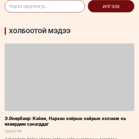
ИЛГЭЭХ
ХОЛБООТОЙ МЭДЭЭ
Э.Өнөрбаяр: Кэйки, Нархан хоёрын хайрын хэлэмж нь
өхөөрдөм санагддаг
2026-07-30