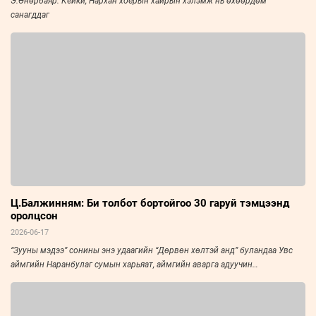
Э.Өнөрбаяр: Кейки, Нархан хоёрын хайрын хэлэмж нь өхөөрдөм
санагддаг
Ц.Балжинням: Би толбот бортойгоо 30 гаруй тэмцээнд
оролцсон
2026-06-17
“Зууны мэдээ” сонины энэ удаагийн “Дөрвөн хөлтэй анд” буландаа Увс
аймгийн Наранбулаг сумын харьяат, аймгийн аварга адуучин
Ц.Балжинням болон түүний үнэнч “найз” Толбот бор морийг онцолж
байна.