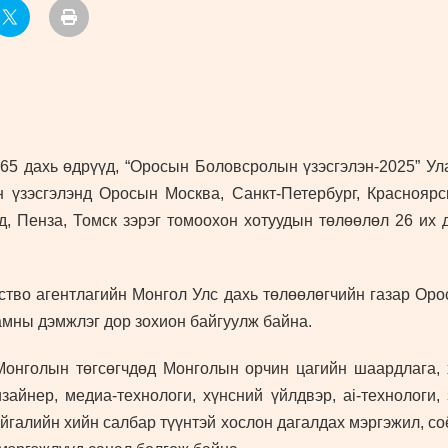
5 дахь өдрүүд, “Оросын Боловсролын үзэсгэлэн-2025” Ул
н үзэсгэлэнд Оросын Москва, Санкт-Петербург, Красноярс
Үд, Пенза, Томск зэрэг томоохон хотуудын төлөөлөл 26 их 
ество агентлагийн Монгол Улс дахь төлөөлөгчийн газар О
амны дэмжлэг дор зохион байгуулж байна.
Монголын төгсөгчдөд Монголын орчин цагийн шаардлага, 
изайнер, медиа-технологи, хүнсний үйлдвэр, ai-технологи,
йгалийн хийн салбар түүнтэй хослон дагалдах мэргэжил, с