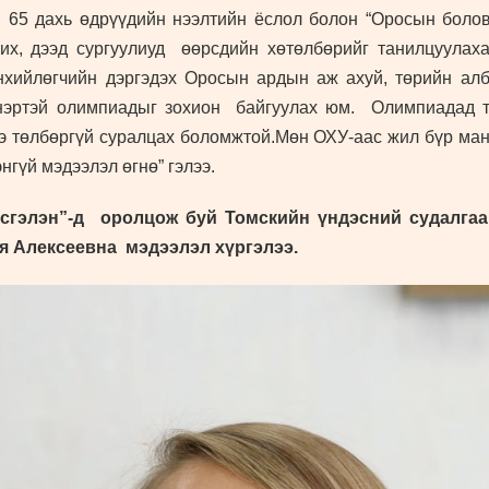
65 дахь өдрүүдийн нээлтийн ёслол болон “Оросын болов
, дээд сургуулиуд өөрсдийн хөтөлбөрийг танилцуулаха
хийлөгчийн дэргэдэх Оросын ардын аж ахуй, төрийн ал
 нэртэй олимпиадыг зохион байгуулах юм. Олимпиадад 
нэ төлбөргүй суралцах боломжтой.
Мөн ОХУ-аас жил бүр мана
нгүй мэдээлэл өгнө” гэлээ.
сгэлэн”-д оролцож буй Томскийн үндэсний судалгаа
я Алексеевна мэдээлэл хүргэлээ.