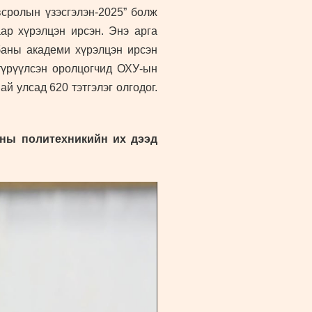
сролын үзэсгэлэн-2025” болж
ар хүрэлцэн ирсэн. Энэ арга
баны академи хүрэлцэн ирсэн
түрүүлсэн оролцогчид ОХУ-ын
й улсад 620 тэтгэлэг олгодог.
ны политехникийн их дээд