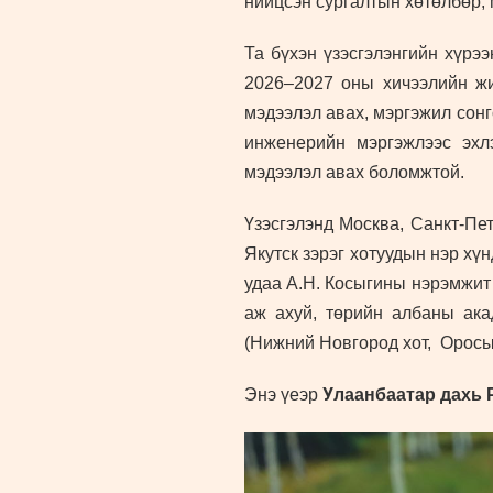
нийцсэн сургалтын хөтөлбөр, 
Та бүхэн үзэсгэлэнгийн хүрэ
2026–2027 оны хичээлийн жи
мэдээлэл авах, мэргэжил сонг
инженерийн мэргэжлээс эхлэ
мэдээлэл авах боломжтой.
Үзэсгэлэнд Москва, Санкт-Пет
Якутск зэрэг хотуудын нэр хү
удаа А.Н. Косыгины нэрэмжит
аж ахуй, төрийн албаны ака
(Нижний Новгород хот, Оросын
У
Энэ үеэр
л
а
анбаатар дахь