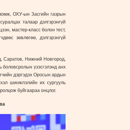
оломж, ОХУ-ын Засгийн газрын
суралцах талаар дэлгэрэнгүй
ээн, мастер-класс болон тест,
чдөөс зөвлөгөө, дэлгэрэнгүй
Үд, Саратов, Нижний Новгород,
хь боловсролын үзэсгэлэнд анх
өгчийн дэргэдэх Оросын ардын
 хэл шинжлэлийн их сургууль
оролцож буйгаараа онцлог.
ва