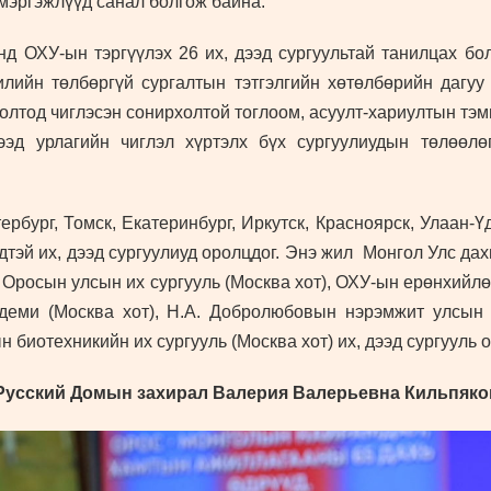
мэргэжлүүд санал болгож байна.
энд ОХУ-ын тэргүүлэх 26 их, дээд сургуультай танилцах б
лийн төлбөргүй сургалтын тэтгэлгийн хөтөлбөрийн дагуу 
олтод чиглэсэн сонирхолтой тоглоом, асуулт-хариултын тэмц
эд урлагийн чиглэл хүртэлх бүх сургуулиудын төлөөлөг
ербург, Томск, Екатеринбург, Иркутск, Красноярск, Улаан-
ндтэй их, дээд сургуулиуд оролцдог. Энэ жил Монгол Улс да
 Оросын улсын их сургууль (Москва хот), ОХУ-ын ерөнхийл
деми (Москва хот), Н.А. Добролюбовын нэрэмжит улсын
 биотехникийн их сургууль (Москва хот) их, дээд сургууль 
 Русский Домын захирал
Валерия Валерьевна Кильпяко