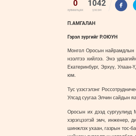
0
1042
хуваалцах
үзсэн
П.АМГАЛАН
Гэрэл зургийг Р.ОЮУН
Монгол Оросын найрамдлын 6
нээлтээ хийлээ. Энэ удаагий
Екатеринбург, Эрхүү, Улаан-
юм.
Тус үзэсгэлэнг Россотруднич
Улсад суугаа Элчин сайдын я
Оросын их дээд сургуулиуд 
хэрэгцээтэй эмч, инженер, д
шинжлэх ухаан, газрын тос-ба