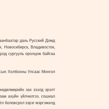
аанбаатар дахь Русский Домд
к, Новосибирск, Владивосток,
дээд сургууль оролцож байгаа
росын Холбооны Улсаас Монгол
хөдөлмөрийн зах зээлд эрэлт
 зам ахуйн үйлчилгээ, сошиал
оёл боловсрол зэрэг мэргэжилд