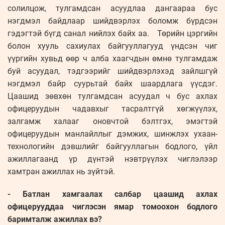
солилцож, тулгамдсан асуудлаа дангаараа бус
нэгдмэл байдлаар шийдвэрлэх боломж бүрдсэн
гэдэгтэй бүгд санал нийлэх байх аа. Төрийн цэргийн
болон хууль сахиулах байгууллагууд үндсэн чиг
үүргийн хувьд өөр ч алба хаагчдын өмнө тулгамдаж
буй асуудал, тэдгээрийг шийдвэрлэхэд зайлшгүй
нэгдмэл байр суурьтай байх шаардлага үүсдэг.
Цаашид зөвхөн тулгамдсан асуудал ч бус ахлах
офицеруудын чадавхыг тасралтгүй хөгжүүлэх,
залгамж халааг оновчтой бэлтгэх, эмэгтэй
офицеруудын манлайллыг дэмжих, шинжлэх ухаан-
технологийн дэвшлийг байгууллагын бодлого, үйл
ажиллагаанд үр дүнтэй нэвтрүүлэх чиглэлээр
хамтран ажиллах нь зүйтэй.
- Батлан хамгаалах салбар цаа­шид ахлах
офицерууддаа чиг­лэсэн ямар томоохон бодлого
баримталж ажиллах вэ?