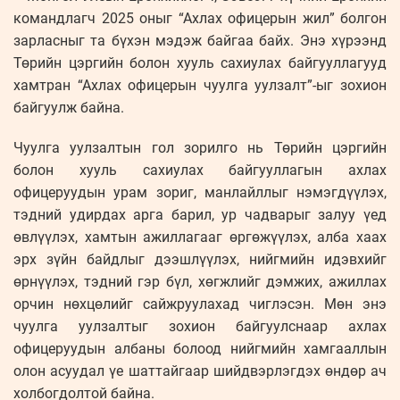
командлагч 2025 оныг “Ахлах офицерын жил” болгон
зарласныг та бүхэн мэдэж байгаа байх. Энэ хүрээнд
Төрийн цэргийн болон хууль сахиулах байгууллагууд
хамтран “Ахлах офицерын чуулга уулзалт”-ыг зохион
байгуулж байна.
Чуулга уулзалтын гол зорилго нь Төрийн цэргийн
болон хууль сахиулах байгууллагын ахлах
офицеруудын урам зориг, манлайллыг нэмэгдүүлэх,
тэдний удирдах арга барил, ур чадварыг залуу үед
өвлүүлэх, хамтын ажиллагааг өргөжүүлэх, алба хаах
эрх зүйн байдлыг дээшлүүлэх, нийгмийн идэвхийг
өрнүүлэх, тэдний гэр бүл, хөгжлийг дэмжих, ажиллах
орчин нөхцөлийг сайжруулахад чиглэсэн. Мөн энэ
чуулга уулзалтыг зохион байгуулснаар ахлах
офицеруудын албаны болоод нийгмийн хамгааллын
олон асуудал үе шаттайгаар шийдвэрлэгдэх өндөр ач
холбогдолтой байна.