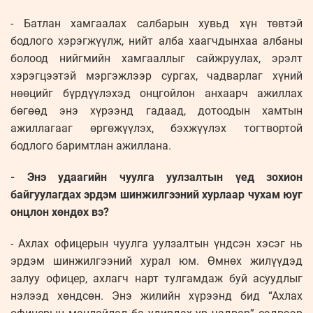
- Батлан хамгаалах салбарын хувьд хүн төвтэй
бодлого хэрэгжүүлж, нийт алба хаагчдынхаа албаны
болоод нийгмийн хамгааллыг сайжруулах, эрэлт
хэрэгцээтэй мэргэжлээр сургах, чадварлаг хүний
нөөцийг бүрдүүлэхэд онцгойлон анхаарч ажиллах
бөгөөд энэ хүрээнд гадаад, дотоодын хамтын
ажиллагааг өргөжүүлэх, бэхжүүлэх тогтвортой
бодлого баримтлан ажиллана.
- Энэ удаагийн чуулга уулзалтын үед зохион
байгуулагдах эрдэм шин­жил­гээний хурлаар чухам юуг
онцлон хөндөх вэ?
- Ахлах офицерын чуулга уулзалтын үндсэн хэсэг нь
эрдэм шинжилгээний хурал юм. Өмнөх жилүүдэд
залуу офицер, ахлагч нарт тулгамдаж буй асуудлыг
нэлээд хөндсөн. Энэ жилийн хүрээнд бид “Ахлах