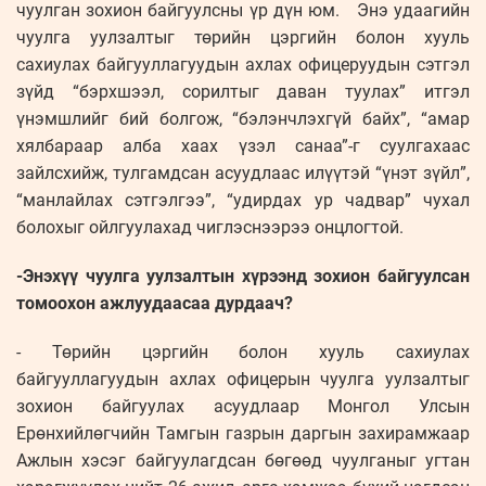
чуулган зохион байгуулсны үр дүн юм. Энэ удаагийн
чуулга уулзалтыг төрийн цэргийн болон хууль
сахиулах байгууллагуудын ахлах офицеруудын сэтгэл
зүйд “бэрхшээл, сорилтыг даван туулах” итгэл
үнэмшлийг бий болгож, “бэлэнчлэхгүй байх”, “амар
хялбараар алба хаах үзэл санаа”-г суулгахаас
зайлсхийж, тулгамдсан асуудлаас илүүтэй “үнэт зүйл”,
“манлайлах сэтгэлгээ”, “удирдах ур чадвар” чухал
болохыг ойлгуулахад чиглэснээрээ онцлогтой.
-Энэхүү чуулга уулзалтын хүрээнд зохион байгуулсан
томоохон ажлуудаасаа дурдаач?
- Төрийн цэргийн болон хууль сахиулах
байгууллагуудын ахлах офицерын чуулга уулзалтыг
зохион байгуулах асуудлаар Монгол Улсын
Ерөнхийлөгчийн Тамгын газрын даргын захирамжаар
Ажлын хэсэг байгуулагдсан бөгөөд чуулганыг угтан