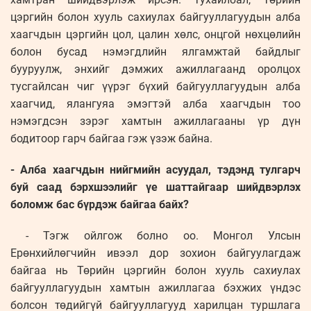
цэргийн болон хууль сахиулах байгууллагуудын алба
хаагчдын цэргийн цол, цалин хөлс, онцгой нөхцөлийн
болон бусад нэмэгдлийн ялгамжтай байдлыг
бууруулж, энхийг дэмжих ажиллагаанд оролцох
тусгайлсан чиг үүрэг бүхий байгууллагуудын алба
хаагчид, ялангуяа эмэгтэй алба хаагчдын тоо
нэмэгдсэн зэрэг хамтын ажиллагааны үр дүн
бодитоор гарч байгаа гэж үзэж байна.
- Алба хаагчдын нийгмийн асуудал, тэдэнд тулгарч
буй саад бэрхшээлийг үе шаттайгаар шийдвэрлэх
боломж бас бүрдэж байгаа байх?
- Тэгж ойлгож болно оо. Монгол Улсын
Ерөнхийлөгчийн ивээл дор зохион байгуулагдаж
байгаа нь Төрийн цэргийн болон хууль сахиулах
байгууллагуудын хамтын ажиллагаа бэхжих үндэс
болсон төдийгүй байгууллагууд харилцан туршлага