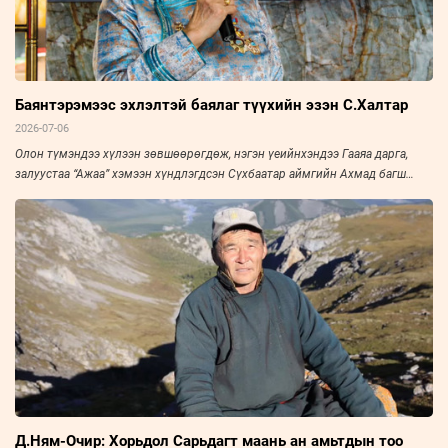
Баянтэрэмээс эхлэлтэй баялаг түүхийн эзэн С.Халтар
2026-07-06
Олон түмэндээ хүлээн зөвшөөрөгдөж, нэгэн үеийнхэндээ Гааяа дарга,
залуустаа “Ажаа” хэмээн хүндлэгдсэн Сүхбаатар аймгийн Ахмад багш
нарын холбооны тэргүүн, Үйлчилгээний гавьяат ажилтан С.Халтарыг
“Зууны мэдээ” сонин “Амьдралын тойрог” буландаа урьж, ярилцлаа. Эрч
хүч дүүрэн амьдарсан эрхэм хүний ярианаас улс, орны нийгэм, эдийн
засаг, улс төрийн амьдралын нэгэн үе ихэд тодхон харагдана.
Д.Ням-Очир: Хорьдол Сарьдагт маань ан амьтдын тоо