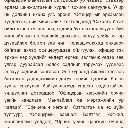
офицерын манлайлал ба удирдах ур чадвар” сэдвээр
эрдэм шинжилгээний хурлыг зохион байгуулна. Учир
нь дэлхийн ихэнх улс оронд “Офицер”-ыг эрхэмлэн
хүндэтгэж, нийгмийн аль ч тогтолцоонд “Сэхээтэн” гэх
ойлголтоор хүлээн авч, тэдний бүх шатанд үзүүлж буй
манлайллын нөлөөллийг дэмжиж, залуу үеийн үлгэр
дуурайлал болгон зөв чигт төлөвшүүлэхэд анхаарч
байгааг ахлах офицерууддаа ойлгуулах, офицер гэх
эрхэм нэр хүндийг өндөрт өргөж, залгамж үедээ зөв
үлгэр дуурайлал болох сэдлийг төрүүлэх үүднээс
энэхүү сэдвийг сонгосон. Энэ хүрээнд Ажлын хэсгээс
баталсан удирдамжийн дагуу төрийн цэргийн болон
хууль сахиулах байгууллагууд үндсэн сэдэвтэйгээ
уялдуулан дотооддоо “Офицерын хөгжлийн орчин
үеийн хандлага: Манлайлал ба мэргэжлийн ур
чадвар”, “Офицерын хөгжил: Сэтгэлгээ ба ёс зүйн
тулгуур”, “Офицерын замнал: Бэлтгэл, хөгжил,
манлайллын уялдаа”, “Орчин үеийн цэргийн хүчинд