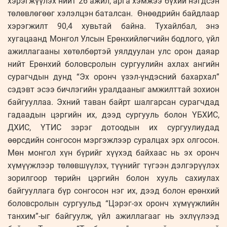
хэрэгжүүлэх нийт 26 ажил, арга хэмжээ бүхий нэгдсэн
төлөвлөгөөг хэлэлцэн баталсан. Өнөөдрийн байдлаар
хэрэгжилт 90,4 хувьтай байна. Тухайлбал, энэ
хугацаанд Монгол Улсын Ерөнхийлөгчийн бодлого, үйл
ажиллагааны хөтөлбөртэй уялдуулан улс орон даяар
нийт Ерөнхий боловсролын сургуулийн ахлах ангийн
сурагчдын дунд “Эх оронч үзэл-үндэсний бахархал”
сэдэвт эсээ бичлэгийн уралдааныг амжилттай зохион
байгууллаа. Эхний таван байрт шалгарсан сурагчдад
гадаадын цэргийн их, дээд сургууль болон ҮБХИС,
ДХИС, ҮТИС зэрэг дотоодын их сургуулиудад
өөрсдийн сонгосон мэргэжлээр суралцах эрх олгосон.
Мөн монгол хүн бүрийг хүүхэд байхаас нь эх оронч
хүмүүжлээр төлөвшүүлэх, түүнийг түгээн дэлгэрүүлэх
зорилгоор төрийн цэргийн болон хууль сахиулах
байгууллага бүр сонгосон нэг их, дээд болон ерөнхий
боловсролын сургуульд “Цэрэг-эх оронч хүмүүжлийн
танхим”-ыг байгуулж, үйл ажиллагааг нь эхлүүлээд