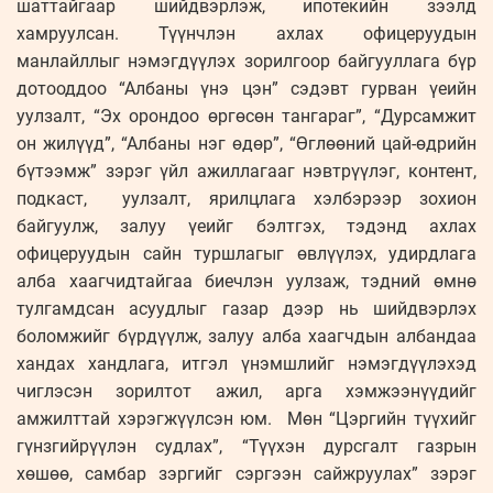
шаттайгаар шийдвэрлэж, ипотекийн зээлд
хамруулсан. Түүнчлэн ахлах офицеруудын
манлайллыг нэмэгдүүлэх зорилгоор байгууллага бүр
дотооддоо “Албаны үнэ цэн” сэдэвт гурван үеийн
уулзалт, “Эх орондоо өргөсөн тангараг”, “Дурсамжит
он жилүүд”, “Албаны нэг өдөр”, “Өглөөний цай-өдрийн
бүтээмж” зэрэг үйл ажиллагааг нэвтрүүлэг, контент,
подкаст, уулзалт, ярилцлага хэлбэрээр зохион
байгуулж, залуу үеийг бэлтгэх, тэдэнд ахлах
офицеруудын сайн туршлагыг өвлүүлэх, удирдлага
алба хаагчидтайгаа биечлэн уулзаж, тэдний өмнө
тулгамдсан асуудлыг газар дээр нь шийдвэрлэх
боломжийг бүрдүүлж, залуу алба хаагчдын албандаа
хандах хандлага, итгэл үнэмшлийг нэмэгдүүлэхэд
чиглэсэн зорилтот ажил, арга хэмжээнүүдийг
амжилттай хэрэгжүүлсэн юм. Мөн “Цэргийн түүхийг
гүнзгийрүүлэн судлах”, “Түүхэн дурсгалт газрын
хөшөө, самбар зэргийг сэргээн сайжруулах” зэрэг