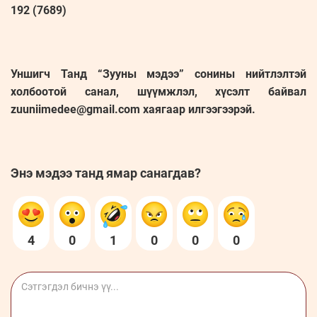
192 (7689)
Уншигч Танд “Зууны мэдээ” сонины нийтлэлтэй
холбоотой санал, шүүмжлэл, хүсэлт байвал
zuuniimedee@gmail.com хаягаар илгээгээрэй.
Энэ мэдээ танд ямар санагдав?
4
0
1
0
0
0