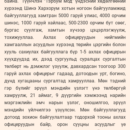
байна. Түүнчлэн “Тэрбум мод" үндэсний хөдөлгөөний
хүрээнд Шинэ Хархорум хотын ногоон байгууламжид
байгууллагууд хамтран 5000 гаруй улиас, 4000 орчим
шинэс, 1000 гаруй хайлаас, 500-2300 орчим бут сөөг,
бургас суулгаж, хамтын хүчээр цэцэрлэгжүүлж,
тохижууллаа. Ахлах офицеруудын нийгмийн
хамгааллын асуудлын хүрээнд төрийн цэргийн болон
хууль сахиулах байгууллага бүр 1-5 ахлах офицерын
хүүхдүүдэд их, дээд сургуульд суралцах сургалтын
төлбөрт нь дэмжлэг үзүүлж, давхардсан тоогоор 300
гаруй ахлах офицерыг гадаад, дотоодын урт, богино,
дунд хугацааны сургалтад хамрууллаа. Мөн тэдний
гэр бүлийг эрүүл мэндийн үзлэгт үнэ төлбөргүй
хамруулж, 21 аймаг, 9 дүүргийн хэмжээнд нарийн
мэргэжлийн эмч нарын үзлэг, оношилгоо, эрүүл
мэндийн үйлчилгээ үзүүлсэн. Мөн байгууллагууд
дотоод зохион байгуулалтаар тодорхой тооны ахлах
офицеруудын байр, орон сууцны асуудлыг үе