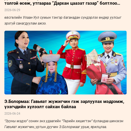
толгой өсөж, утгаараа “Дархан цаазат газар” болтлоо
хөгжсөнд сэтгэл бахдаж явдаг
2026-06-29
өвсгөлийн Улаан-Уул сумын тэнгэр баганадан сүндэрлэх өндөр уулсыг
эрхгүй санагдуулам ажээ.
Э.Болормаа: Гавьяат жүжигчин гэж зарлуулах мэдрэмж,
үзэгчдийн хүлээлт сайхан байлаа
2026-06-24
“Зууны мэдээ” сонин энэ удаагийн “Төрийн хишигтэн” буландаа шинэхэн
Гавьяат жүжигчин, уртын дуучин Э.Болормааг урьж, ярилцлаа.