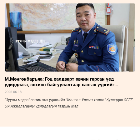
М.Мөнгөнбаръяа: Гоц халдварт өвчин гарсан үед
удирдлага, зохион байгуулалтаар хангах үүргийг
хэрэгжүүлдэг
2026-06-18
“Зууны мэдээ” сонин энэ удаагийн “Монгол Улсын төлөө” буландаа ОБЕГ-
ын Ажиллагааны удирдлагын газрын Мал