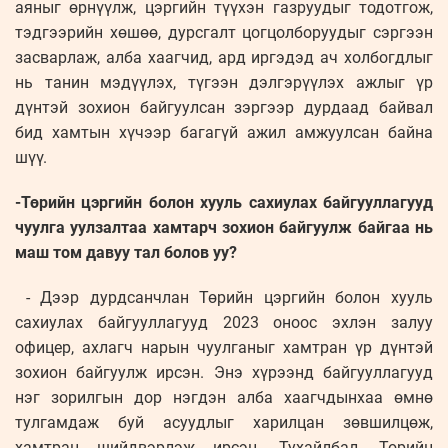
аяныг өрнүүлж, цэргийн түүхэн газруудыг тодотгож,
тэдгээрийн хөшөө, дурсгалт цогцолборуудыг сэргээн
засварлаж, алба хаагчид, ард иргэдэд ач холбогдлыг
нь танин мэдүүлэх, түгээн дэлгэрүүлэх ажлыг үр
дүнтэй зохион байгуулсан зэргээр дурдаад байвал
бид хамтын хүчээр багагүй ажил амжуулсан байна
шүү.
-Төрийн цэргийн болон хууль сахиулах байгууллагууд
чуулга уулзалтаа хамтарч зохион байгуулж байгаа нь
маш том давуу тал болов уу?
- Дээр дурдсанчлан Төрийн цэргийн болон хууль
сахиулах байгууллагууд 2023 оноос эхлэн залуу
офицер, ахлагч нарын чуулганыг хамтран үр дүнтэй
зохион байгуулж ирсэн. Энэ хүрээнд байгууллагууд
нэг зорилгын дор нэгдэн алба хаагчдынхаа өмнө
тулгамдаж буй асуудлыг харилцан зөвшилцөж,
хамтран шийдвэрлэж ирсэн. Тухайлбал, Төрийн