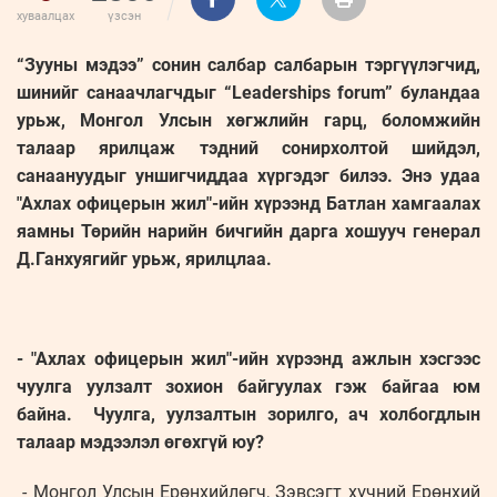
хуваалцах
үзсэн
“Зууны мэдээ” сонин салбар салбарын тэргүүлэгчид,
шинийг санаачлагчдыг “Leaderships forum” буландаа
урьж, Монгол Улсын хөгжлийн гарц, боломжийн
талаар ярилцаж тэдний сонирхолтой шийдэл,
санаануудыг уншигчиддаа хүргэдэг билээ. Энэ удаа
"Ахлах офицерын жил"-ийн хүрээнд Батлан хамгаалах
яамны Төрийн нарийн бичгийн дарга хошууч генерал
Д.Ганхуягийг урьж, ярилцлаа.
- "Ахлах офицерын жил"-ийн хүрээнд ажлын хэсгээс
чуулга уулзалт зохион байгуулах гэж байгаа юм
байна. Чуулга, уулзалтын зорилго, ач холбогдлын
талаар мэдээлэл өгөхгүй юу?
- Монгол Улсын Ерөнхийлөгч, Зэвсэгт хүчний Ерөнхий