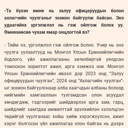
-Та бүхэн өмнө нь залуу офицеруудын болон
ахлагчийн чуулганыг зохион байгуулж байсан. Энэ
удаагийнх үргэлжлэл нь гэж ойлгож болох уу.
Өмнөхөөсөө чухам ямар онцлогтой вэ?
- Тийм ээ, үргэлжлэл гэж ойлгож болно. Учир нь энэ
чуулга уулзалтууд нь Монгол Улсын Ерөнхийлөгчийн
бодлого, үйл ажиллагааны хөтөлбөртэй уялдсан
томоохон зорилтот ажил, арга хэмжээ юм. Монгол
Улсын Ерөнхийлөгчийн ивээл дор 2023 онд “Залуу
офицеруудын чуулган”, 2024 онд “Ахлагчийн чуулган”-
ыг зохион байгуулснаар алба хаагчдын албаны болоод
нийгмийн хамгааллын тулгамдсан олон асуудал
хөндөгдөж, тэдгээрийг шийдвэрлэх арга зам, гарц,
шийдлийг хамтдаа амжилттай эрэлхийлэн хэлэлцсэн
төдийгүй чуулганаас хойш хийж хэрэгжүүлсэн, ажил
хэрэг болгосон үйл ажиллагаа олон байгаа нь дээрх