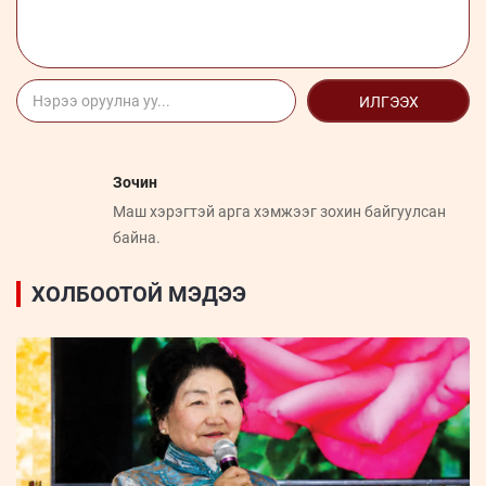
ИЛГЭЭХ
Зочин
Маш хэрэгтэй арга хэмжээг зохин байгуулсан
байна.
ХОЛБООТОЙ МЭДЭЭ