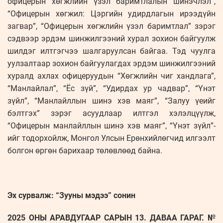
офицерын хөгжлийн үзэл баримтлалын шинэчлэл”,
“Офицерын хөгжил: Цэргийн удирдлагын ирээдүйн
загвар”, “Офицерын хөгжлийн үзэл баримтлал” зэрэг
сэдвээр эрдэм шинжилгээний хурал зохион байгуулж
шилдэг илтгэгчээ шалгаруулсан байгаа. Тэд чуулга
уулзалтаар зохион байгуулагдах эрдэм шинжилгээний
хуралд ахлах офицеруудын “Хөгжлийн чиг хандлага”,
“Манлайлал”, “Ёс зүй”, “Удирдах ур чадвар”, “Үнэт
зүйл”, “Манлайллын шинэ хэв маяг”, “Залуу үеийг
бэлтгэх” зэрэг асуудлаар илтгэл хэлэлцүүлж,
“Офицерын манлайллын шинэ хэв маяг”, “Үнэт зүйл”-
ийг тодорхойлж, Монгол Улсын Ерөнхийлөгчид илгээлт
болгон өргөн барихаар төлөвлөөд байна.
Эх сурвалж: “Зууны мэдээ” сонин
2025 ОНЫ АРАВДУГААР САРЫН 13. ДАВАА ГАРАГ. №