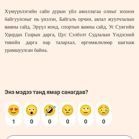
Хүмүүнлэгийн сайн дурын үйл ажиллагаа олныг зохион
байгуулсныг нь үнэлэн, Байгаль орчин, аялал жуулчлалын
яамны сайд, Эрүүл мэнд, спортын яамны сайд, Ус Сувгийн
Удирдах Газрын дарга, Цус Сэлбэлт Судлалын Үндэсний
төвийн дарга нар талархал, өргөмжлөлөөр шагнаж
урамшуулсан байна.
Энэ мэдээ танд ямар санагдав?
1
0
0
0
0
0