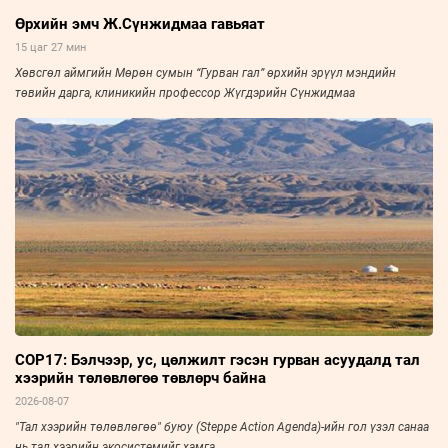
Өрхийн эмч Ж.Сүнжидмаа гавьяат
15 цаг 27 мин
Хөвсгөл аймгийн Мөрөн сумын “Гурван гал” өрхийн эрүүл мэндийн
төвийн дарга, клиникийн профессор Жүгдэрийн Сүнжидмаа
COP17: Бэлчээр, ус, цөлжилт гэсэн гурван асуудалд тал
хээрийн төлөвлөгөө төвлөрч байна
2026-08-07
"Тал хээрийн төлөвлөгөө" буюу (Steppe Action Agenda)-ийн гол үзэл санаа
нь тал хээрийн экосистемийг хамга