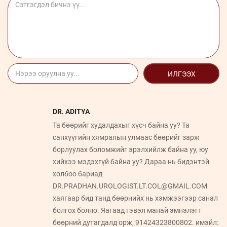
ИЛГЭЭХ
DR. ADITYA
Та бөөрийг худалдахыг хүсч байна уу? Та
санхүүгийн хямралын улмаас бөөрийг зарж
борлуулах боломжийг эрэлхийлж байна уу, юу
хийхээ мэдэхгүй байна уу? Дараа нь бидэнтэй
холбоо бариад
DR.PRADHAN.UROLOGIST.LT.COL@GMAIL.COM
хаягаар бид танд бөөрнийх нь хэмжээгээр санал
болгох болно. Яагаад гэвэл манай эмнэлэгт
бөөрний дутагдалд орж, 91424323800802. имэйл: