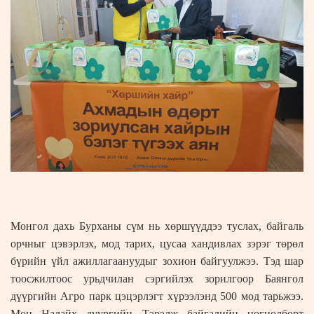
Монгол дахь Бурханы сүм нь хөршүүддээ туслах, байгаль
орчныг цэвэрлэх, мод тарих, цусаа хандивлах зэрэг төрөл
бүрийн үйл ажиллагаануудыг зохион байгуулжээ. Тэд шар
тоосжилтоос урьдчилан сэргийлэх зорилгоор Баянгол
дүүргийн Агро парк цэцэрлэгт хүрээлэнд 500 мод тарьжээ.
Мөн Налайх дүүргийн Тэрэлж байгалийн цогцолборт