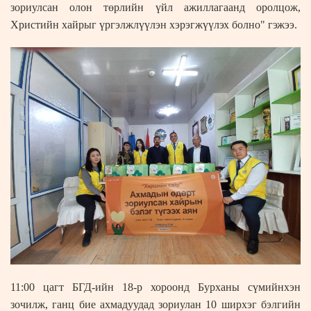
зориулсан олон төрлийн үйл ажиллагаанд оролцож,
Христийн хайрыг үргэлжлүүлэн хэрэгжүүлэх болно" гэжээ.
11:00 цагт БГД-ийн 18-р хороонд Бурханы сүмийнхэн
зочилж, ганц бие ахмадуудад зориулан 10 ширхэг бэлгийн