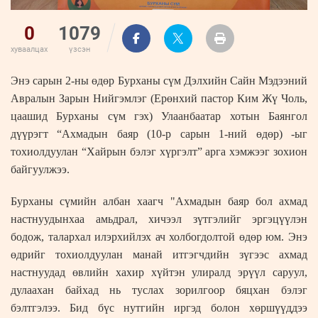
0
1079
хуваалцах
үзсэн
Энэ сарын
2-ны өдөр Бурханы сүм Дэлхийн Сайн Мэдээний
Авралын Зарын Нийгэмлэг (Ерөнхий пастор Ким Жү Чоль,
цаашид Бурханы сүм гэх) Улаанбаатар хотын Баянгол
дүүрэгт “Ахмадын баяр (10-р сарын 1-ний өдөр) -ыг
тохиолдуулан “Хайрын бэлэг хүргэлт” арга хэмжээг зохион
байгуулжээ.
Бурханы сүмийн албан хаагч "Ахмадын баяр бол ахмад
настнуудынхаа амьдрал, хичээл зүтгэлийг эргэцүүлэн
бодож, талархал илэрхийлэх ач холбогдолтой өдөр юм. Энэ
өдрийг тохиолдуулан манай итгэгчдийн зүгээс ахмад
настнуудад өвлийн хахир хүйтэн улиралд эрүүл саруул,
дулаахан байхад нь туслах зорилгоор бяцхан бэлэг
бэлтгэлээ. Бид бүс нутгийн иргэд болон хөршүүддээ