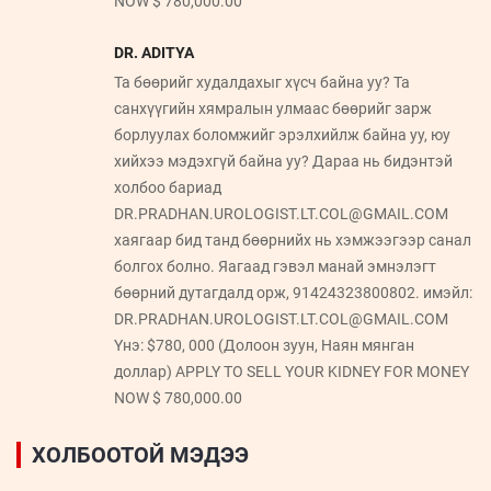
NOW $ 780,000.00
DR. ADITYA
Та бөөрийг худалдахыг хүсч байна уу? Та
санхүүгийн хямралын улмаас бөөрийг зарж
борлуулах боломжийг эрэлхийлж байна уу, юу
хийхээ мэдэхгүй байна уу? Дараа нь бидэнтэй
холбоо бариад
DR.PRADHAN.UROLOGIST.LT.COL@GMAIL.COM
хаягаар бид танд бөөрнийх нь хэмжээгээр санал
болгох болно. Яагаад гэвэл манай эмнэлэгт
бөөрний дутагдалд орж, 91424323800802. имэйл:
DR.PRADHAN.UROLOGIST.LT.COL@GMAIL.COM
Yнэ: $780, 000 (Долоон зуун, Наян мянган
доллар) APPLY TO SELL YOUR KIDNEY FOR MONEY
NOW $ 780,000.00
ХОЛБООТОЙ МЭДЭЭ