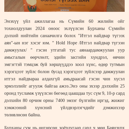
Энэхүү үйл ажиллагаа нь Сүмийн 60 жилийн ойг
тохиолдуулан 2024 оноос эхлүүлсэн Бурханы Сүмийн
дэлхий нийтийн санаачилга болох "Итгэл найдвар түгээх
аян"-ын нэг хэсэг юм. " Hold Hope /Итгэл найдвар түгээн
дамжуулах/ " гэсэн утгатай тус аянаардамжуулан уур
амьсгалын өөрчлөлт, эдийн засгийн хүндрэл, өвчин
эмгэгтэй тэмцэж буй хөршүүддээ хоол хүнс, өдөр тутмын
хэрэгцээт зүйлс болон бусад хэрэгцээт зүйлсээр дамжуулан
итгэл найдвараа алдахгүй амьдраасай гэсэн чин хүсэл
эрмэлзлийг агуулж байгаа ажээ.Энэ оны эхээр дэлхийн 25
оронд тусламж үзүүлсэн бөгөөд цаашдаа тус сүм 9, 10-р сард
дэлхийн 80 орчим орны 7400 эмзэг бүлгийн иргэд, жижиг
хэмжээний хүнсний үйлдвэрлэгчдийг дэмжихээр
төлөвлөсөн байна.
Бурханы сүм нь өнгөрсөн хоёрдугаар сард ч мөн Баянзүрх