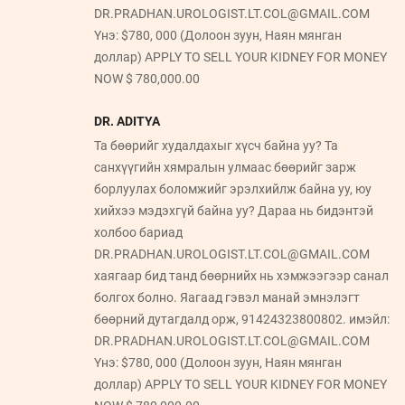
DR.PRADHAN.UROLOGIST.LT.COL@GMAIL.COM
Yнэ: $780, 000 (Долоон зуун, Наян мянган
доллар) APPLY TO SELL YOUR KIDNEY FOR MONEY
NOW $ 780,000.00
DR. ADITYA
Та бөөрийг худалдахыг хүсч байна уу? Та
санхүүгийн хямралын улмаас бөөрийг зарж
борлуулах боломжийг эрэлхийлж байна уу, юу
хийхээ мэдэхгүй байна уу? Дараа нь бидэнтэй
холбоо бариад
DR.PRADHAN.UROLOGIST.LT.COL@GMAIL.COM
хаягаар бид танд бөөрнийх нь хэмжээгээр санал
болгох болно. Яагаад гэвэл манай эмнэлэгт
бөөрний дутагдалд орж, 91424323800802. имэйл:
DR.PRADHAN.UROLOGIST.LT.COL@GMAIL.COM
Yнэ: $780, 000 (Долоон зуун, Наян мянган
доллар) APPLY TO SELL YOUR KIDNEY FOR MONEY