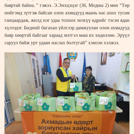
баяртай байна. ” гэжээ. Э.Энхцэцэг (36, Модны 2) мөн “Төр
нийгэмд зүтгэж байсан олон ахмадууд маань нас ахих тусам
ганцаардаж, жилд нэг удаа тохиох энэхүү өдрийг тэсэн ядан
хүлээдэг. Бидний багахан үйлсээр дамжуулан олон ахмадууд
баяр хөөртэй байгааг хараад мэтгэл маш их хөдөллөө. Эрүүл
саруул байж урт удаан наслах болтугай” хэмээн хэлжээ.