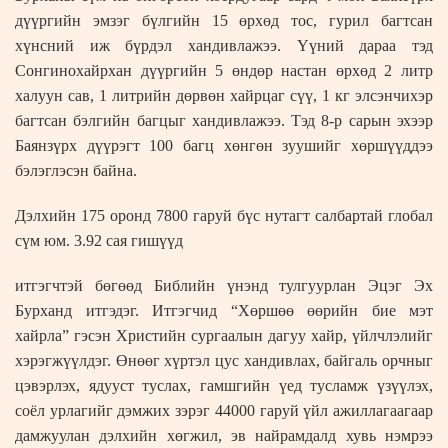
дүүргийн эмзэг бүлгийн 15 өрхөд тос, гурил багтсан
хүнсний иж бүрдэл хандивлажээ. Үүний дараа тэд
Сонгинохайрхан дүүргийн 5 өндөр настан өрхөд 2 литр
халуун сав, 1 литрийн дөрвөн хайрцаг сүү, 1 кг элсэнчихэр
багтсан бэлгийн багцыг хандивлажээ. Тэд 8-р сарын эхээр
Баянзүрх дүүрэгт 100 багц хөнгөн зуушийг хөршүүддээ
бэлэглэсэн байна.
Дэлхийн 175 оронд 7800 гаруй бүс нутагт салбартай глобал
сүм юм. 3.92 сая гишүүд
итгэгчтэй бөгөөд Библийн үнэнд тулгуурлан Эцэг Эх
Бурханд итгэдэг. Итгэгчид “Хөршөө өөрийн бие мэт
хайрла” гэсэн Христийн сургаалын дагуу хайр, үйлчлэлийг
хэрэгжүүлдэг. Өнөөг хүртэл цус хандивлах, байгаль орчныг
цэвэрлэх, ядууст туслах, гамшгийн үед тусламж үзүүлэх,
соёл урлагийг дэмжих зэрэг 44000 гаруй үйл ажиллагаагаар
дамжуулан дэлхийн хөгжил, эв найрамдалд хувь нэмрээ