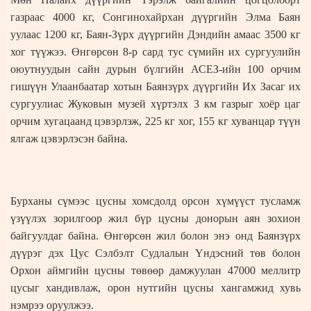
газраас 4000 кг, Сонгинохайрхан дүүргийн Элма Баян
уулаас 1200 кг, Баян-Зүрх дүүргийн Дэндийн амаас 3500 кг
хог түүжээ. Өнгөрсөн 8-р сард тус сүмийн их сургуулийн
оюутнуудын сайн дурын бүлгийн АСЕЗ-ийн 100 орчим
гишүүн Улаанбаатар хотын Баянзүрх дүүргийн Их Засаг их
сургуулиас Жуковын музей хүртэлх 3 км газрыг хоёр цаг
орчим хугацаанд цэвэрлэж, 225 кг хог, 155 кг хуванцар түүн
ялгаж цэвэрлэсэн байна.
Бурханы сүмээс цусны хомсдолд орсон хүмүүст тусламж
үзүүлэх зорилгоор жил бүр цусны донорын аян зохион
байгуулдаг байна. Өнгөрсөн жил болон энэ онд Баянзүрх
дүүрэг дэх Цус Сэлбэлт Судлалын Үндэсний төв болон
Орхон аймгийн цусны төвөөр дамжуулан 47000 меллитр
цусыг хандивлаж, орон нутгийн цусны хангамжид хувь
нэмрээ оруулжээ.