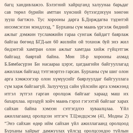
багц хандивлажээ. Бэлэгний хайрцганд халуунаа барьдаг
сав төрөл бүрийн амттан хүнсний бүтээгдэхүүн хөнгөн
зууш багтжээ. Тус хорооны дарга Б.Дорждагва тэдэнтэй
инээмсэглэн мэндлээд, " Бурханы сүм маань үргэлж бидний
ажлыг дэмжин тусламжийн гараа сунгаж байдагт баярлаж
байгаа бөгөөд БГД-ын 60 жилийн ой тохиож буй энэ жил
бидэнтэй хамтран олон ажлыг хамтдаа хийж гүйцэтгэж
байгаад баяртай байна. Мөн 18-р хорооны ахмад
Б.Бямбасүрэн Би насаараа цэрэг, цагдаагийн байгууллагад
ажиллаж байгаад тэтгэвэртээ гарсан. Бурханы сүм шиг олон
арга хэмжээгээр олон хүмүүсийг баярлуулдаг байгууллага
сүм харж байгаагүй. Залуучууд сайн үйлсийн арга хэмжээнд
итгэл зүтгэл гарган оролцож байгааг хараад маш их
бахархлаа. ирээдүй хойч маань гэрэл гэгээтэй байгааг харах
сайхан байна хэмээн сэтгэгдлээ хуваалцлаа. Үйл
ажиллагаанд оролцсон итгэгч Т.Цэндцэсэм (41, Модны 2)
“Энэ сайхан өдөр ийм сайхан үйл ажиллагаанд оролцоод
Бурханы хайрыг дамжуулах үйлсэд оролцсондоо туйлын