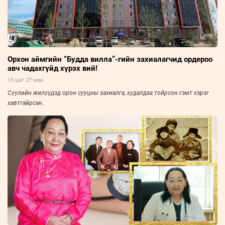
Орхон аймгийн “Будда вилла”-гийн захиалагчид ордероо
авч чадахгүйд хүрэх вий!
15 цаг 27 мин
Сүүлийн жилүүдэд орон сууцны захиалга, худалдаа тойрсон гэмт хэрэг
хавтгайрсан.