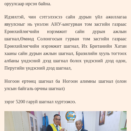
оруулсаар ирсэн байна.
Идэвхтэй, чин сэтгэлээсээ сайн дурын үйл ажиллагаа
явуулсныг нь үнэлэн АНУ-ынгурван том засгийн газраас
Ерөнхийлөгчийн нэрэмжит сайн дурын ажлын
шагнал,Өмнөд Солонгосын гурван том засгийн газраас
Ерөнхийлөгчийн нэрэмжит шагнал, Их Британийн Хатан
хааны сайн дурын ажлын шагнал, Бразилийн хууль тогтоох
албаны үндэсний дээд шагнал болох үндэсний дээд одон,
Перугийн үндэсний дээд шагнал,
Ногоон ертөнц шагнал ба Ногоон алимны шагнал (олон
улсын байгаль орчны шагнал)
зэрэг 5200 гаруй шагнал хүртээжээ.