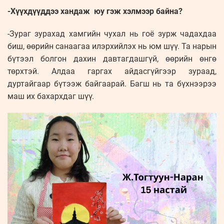
-Хүүхдүүддээ хандаж юу гэж хэлмээр байна?
-Зураг зурахад хамгийн чухал нь гоё зурж чадахдаа
биш, өөрийн санаагаа илэрхийлэх нь юм шүү. Та нарын
бүтээл болгон дахин давтагдашгүй, өөрийн өнгө
төрхтэй. Алдаа гаргах айдасгүйгээр зураад,
дуртайгаар бүтээж байгаарай. Багш нь та бүхнээрээ
маш их бахархдаг шүү.