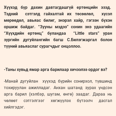
Хүүхэд бүр дахин давтагдашгүй ертөнцийн эзэд.
Тэдний сэтгэлд гайхалтай их төсөөлөл, хүсэл
мөрөөдөл, авьяас билиг, энэрэл хайр, гэгээн бүхэн
оршиж байдаг. “Зууны мэдээ” сонин энэ удаагийн
“Хүүхдийн ертөнц” буландаа “Little stars” уран
зургийн дугуйлангийн багш С.Билэгжаргал болон
түүний авьяаслаг сурагчдыг онцоллоо.
-Таны хувьд ямар арга барилаар хичээлээ ордог вэ?
-Манай дугуйлан хүүхэд бүрийн сонирхол, түвшинд
тохируулан ажилладаг. Анхан шатанд зурах үндсэн
арга барил (хэлбэр, шугам, өнгө) заадаг. Дараа нь
чөлөөт сэтгэлгээг хөгжүүлэх бүтээлч дасгал
хийлгэдэг.