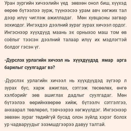
Уран зургийн хичээлийн үед зөвхөн онол биш, хүүхэд
өөрөө бүтээлээ зурж, түүнээсээ урам авч хөгжих тал
дээр илүү чиглэж ажилладаг. Мөн хувцасны загвар
зохиодог. Ингэхдээ дээлний зураг зурах хичээл ордог.
Ингэснээр хүүхдүүд маань эх орныхоо маш том өв
соёлыг тээсэн дээлний талаар илүү их мэдлэгтэй
болдог гэсэн үг.
-Дүрслэх урлагийн хичээл нь хүүхдүүдэд ямар арга
барилыг суулгадаг вэ?
-Дүрслэх урлагийн хичээл нь хүүхдүүдэд зүгээр л
зурах бус, харж ажиглах, сэтгэж төсөөлөх, өнгө
хэлбэрийг зөв ашиглах дадлыг суулгадаг. Мөн
бүтээлээ өөрийнхөөрөө хийж, бүтээлч сэтгэлгээ,
анхаарал төвлөрөл, тэвчээрээ хөгжүүлдэг. Ингэснээр
зөвхөн зураг төдийгүй бусад олон зүйлд хэрэг болох
ур чадваруудыг эзэмшдгээрээ давуу талтай.