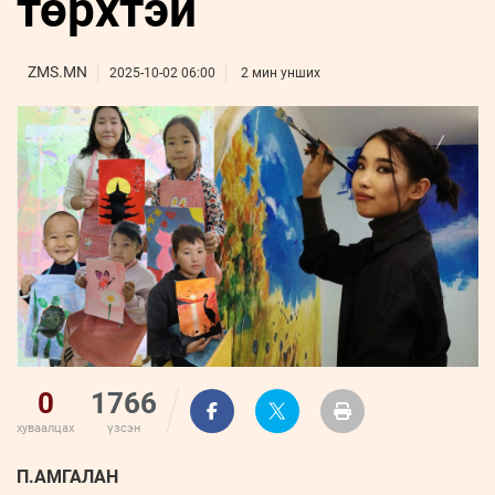
төрхтэй
ҮНДЭСНИЙ
ВИДЕО
Бизнес
ФОТО
МЭДЭЭЛЛИЙН
хөгжил
ZUUNII
ТӨВ
Leaderships
ZMS.MN
2025-10-02 06:00
2 мин унших
УРЛАГ
MEDEE
forum
Бүртгүүлэх
WEEKLY
Нэвтрэх
0
1766
хуваалцах
үзсэн
П.АМГАЛАН