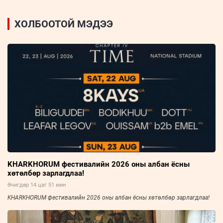
ХОЛБООТОЙ МЭДЭЭ
KHARKHORUM фестивалийн 2026 оны албан ёсны
хөтөлбөр зарлагдлаа!
Өчигдөр 14 цаг 51 мин
KHARKHORUM фестивалийн 2026 оны албан ёсны хөтөлбөр зарлагдлаа!