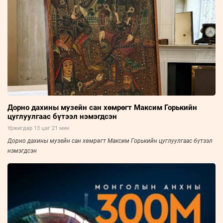
Дорно дахины музейн сан хөмрөгт Максим Горькийн
цуглуулгаас бүтээл нэмэгдсэн
Уржигдар 13 цаг 21 мин
Дорно дахины музейн сан хөмрөгт Максим Горькийн цуглуулгаас бүтээл
нэмэгдсэн