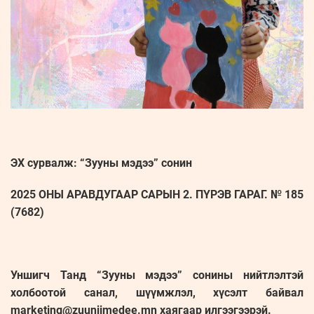
ЭХ сурвалж: “Зууны мэдээ” сонин
2025 ОНЫ АРАВДУГААР САРЫН 2. ПҮРЭВ ГАРАГ. № 185
(7682)
Уншигч Танд “Зууны мэдээ” сонины нийтлэлтэй
холбоотой санал, шүүмжлэл, хүсэлт байвал
marketing@zuuniimedee.mn хаягаар илгээгээрэй.