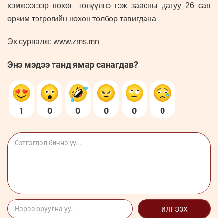
хэмжээгээр нөхөн төлүүлнэ гэж заасны дагуу 26 сая
орчим төгрөгийн нөхөн төлбөр тавигдана
Эх сурвалж: www.zms.mn
Энэ мэдээ танд ямар санагдав?
1
0
0
0
0
0
ИЛГЭЭХ