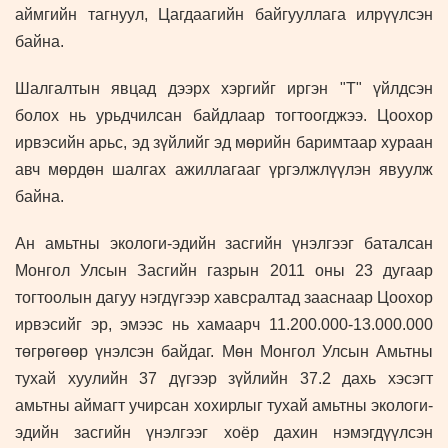
аймгийн тагнуул, Цагдаагийн байгууллага илрүүлсэн
байна.
Шалгалтын явцад дээрх хэргийг иргэн "Т" үйлдсэн
болох нь урьдчилсан байдлаар тогтоогджээ. Цоохор
ирвэсийн арьс, эд зүйлийг эд мөрийн баримтаар хураан
авч мөрдөн шалгах ажиллагааг үргэлжлүүлэн явуулж
байна.
Ан амьтны экологи-эдийн засгийн үнэлгээг баталсан
Монгол Улсын Засгийн газрын 2011 оны 23 дугаар
тогтоолын дагуу нэгдүгээр хавсралтад зааснаар Цоохор
ирвэсийг эр, эмээс нь хамаарч 11.200.000-13.000.000
төгрөгөөр үнэлсэн байдаг. Мөн Монгол Улсын Амьтны
тухай хуулийн 37 дүгээр зүйлийн 37.2 дахь хэсэгт
амьтны аймагт учирсан хохирлыг тухай амьтны экологи-
эдийн засгийн үнэлгээг хоёр дахин нэмэгдүүлсэн