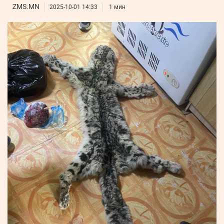
ҮНДЭСНИЙ
ВИДЕО
ZMS.MN
Бизнес
2025-10-01 14:33
1 мин
ФОТО
МЭДЭЭЛЛИЙН
хөгжил
ZUUNII
ТӨВ
Leaderships
УРЛАГ
MEDEE
forum
Бүртгүүлэх
WEEKLY
Нэвтрэх