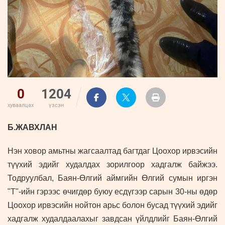
0
1204
хуваалцах
үзсэн
Б.ЖАВХЛАН
Нэн ховор амьтны жагсаалтад багтдаг Цоохор ирвэсийн
түүхий эдийг худалдах зорилгоор хадгалж байжээ.
Тодруулбал, Баян-Өлгий аймгийн Өлгий сумын иргэн
"Т"-ийн гэрээс өчигдөр буюу есдүгээр сарын 30-ны өдөр
Цоохор ирвэсийн нойтон арьс болон бусад түүхий эдийг
хадгалж худалдаалахыг завдсан үйлдлийг Баян-Өлгий