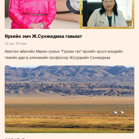
Өрхийн эмч Ж.Сүнжидмаа гавьяат
20 цаг 59 мин
Хөвсгөл аймгийн Мөрөн сумын “Гурван гал” өрхийн эрүүл мэндийн
төвийн дарга, клиникийн профессор Жүгдэрийн Сүнжидмаа