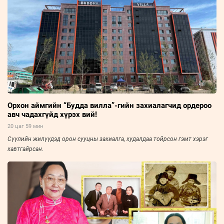
Орхон аймгийн “Будда вилла”-гийн захиалагчид ордероо
авч чадахгүйд хүрэх вий!
20 цаг 59 мин
Сүүлийн жилүүдэд орон сууцны захиалга, худалдаа тойрсон гэмт хэрэг
хавтгайрсан.