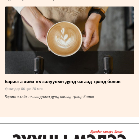
Бариста хийх нь залуусын дунд яагаад трэнд болов
Уржигдар 06 цаг 20 мин
Бариста хийх нь залуусын дунд яагаад трэнд болов