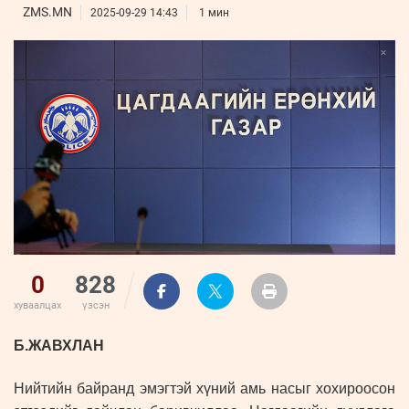
ҮНДЭСНИЙ
ВИДЕО
ZMS.MN
Бизнес
2025-09-29 14:43
1 мин
ФОТО
МЭДЭЭЛЛИЙН
хөгжил
ZUUNII
ТӨВ
Leaderships
УРЛАГ
MEDEE
forum
Бүртгүүлэх
WEEKLY
Нэвтрэх
0
828
хуваалцах
үзсэн
Б.ЖАВХЛАН
Нийтийн байранд эмэгтэй хүний амь насыг хохироосон