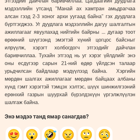
этгээдийг дайчлан баривчиллаа. Цагдаагийн дуудлага
мэдээллийн утсанд "Манай ах хамтран амьдрагчаа
алсан гээд 2-3 хоног архи уугаад байна" гэх дуудлага
бүртгэгджээ. Уг дуудлага мэдээллийн дагуу шалгалтын
ажиллагааг явуулахад нийтийн байрны ... дугаар тоот
өрөөний шүүгээнд эмэгтэй хүний цогцос байсныг
илрүүлж, хэрэгт холбогдогч этгээдийг дайчлан
баривчиллаа. Тухайн этгээд нь уг хэрэг үйлдлийг энэ
оны есдүгээр сарын 21-ний өдөр үйлдсэн талаар
урьдчилсан байдлаар мэдүүлээд байна. Хэргийн
мөрдөн шалгах ажиллагааг мөрдөн байцаах албаны
хүнд гэмт хэрэгтэй тэмцэх хэлтэс, шүүх шинжилгээний
ерөнхий газрын шуурхай бүрэлдэхүүн үргэлжлүүлэн
шалгаж байна.
Энэ мэдээ танд ямар санагдав?