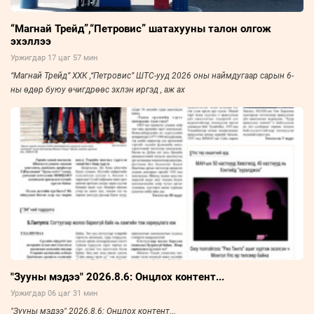
“Магнай Трейд”,“Петровис” шатахууны талон олгож
эхэллээ
Уржигдар 17 цаг 57 мин
“Магнай Трейд” ХХК ,“Петровис” ШТС-ууд 2026 оны наймдугаар сарын 6-
ны өдөр буюу өчигдрөөс эхлэн иргэд , аж ах
"Зууны мэдээ" 2026.8.6: Онцлох контент...
Уржигдар 06 цаг 31 мин
"Зууны мэдээ" 2026.8.6: Онцлох контент...