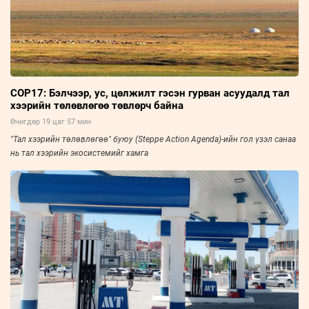
COP17: Бэлчээр, ус, цөлжилт гэсэн гурван асуудалд тал
хээрийн төлөвлөгөө төвлөрч байна
Өчигдөр 19 цаг 57 мин
"Тал хээрийн төлөвлөгөө" буюу (Steppe Action Agenda)-ийн гол үзэл санаа
нь тал хээрийн экосистемийг хамга