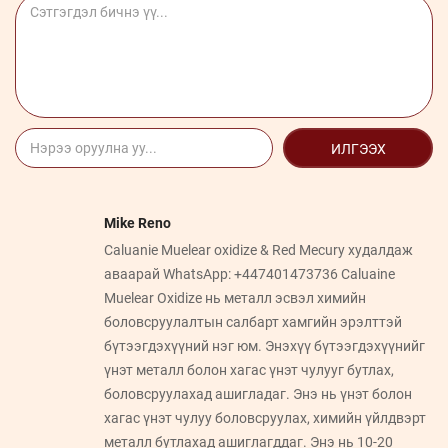
ИЛГЭЭХ
Mike Reno
Caluanie Muelear oxidize & Red Mecury худалдаж
аваарай WhatsApp: +447401473736 Caluaine
Muelear Oxidize нь металл эсвэл химийн
боловсруулалтын салбарт хамгийн эрэлттэй
бүтээгдэхүүний нэг юм. Энэхүү бүтээгдэхүүнийг
үнэт металл болон хагас үнэт чулууг бутлах,
боловсруулахад ашигладаг. Энэ нь үнэт болон
хагас үнэт чулуу боловсруулах, химийн үйлдвэрт
металл бутлахад ашиглагддаг. Энэ нь 10-20