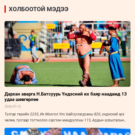
ХОЛБООТОЙ МЭДЭЭ
Дархан аварга Н.Батсуурь Үндэсний их баяр наадамд 13
удаа шөвгөрлөө
2026-07-12
Тулгар төрийн 2235, Их Монгол Улс байгуулагдсаны 820, үндэсний эрх
чөлөө, тусгаар тогтнолоо сэргээн мандуулсны 115, Ардын хувьсгалын
105 жилийн ойн Үндэсний их баяр наадмын хүчит бөхийн барилдааны
наймын даваа Төв цэнгэлдэх хүрээлэнд амжилттай зохион байгуулагдаж,