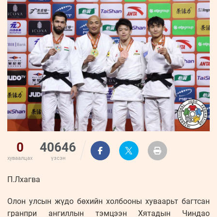
ҮНДЭСНИЙ
ВИДЕО
Бизнес
ФОТО
МЭДЭЭЛЛИЙН
хөгжил
ZUUNII
ТӨВ
Leaderships
УРЛАГ
MEDEE
forum
Бүртгүүлэх
WEEKLY
Нэвтрэх
0
40646
хуваалцах
үзсэн
П.Лхагва
Олон улсын жүдо бөхийн холбооны хуваарьт багтсан
гранпри ангиллын тэмцээн Хятадын Чиндао