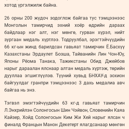
хотод үргэлжилж байна.
26 орны 200 жүдоч зодоглож байгаа тус тэмцээнээс
Монголын тамирчид эхний хоёр өдрийн дараах
байдлаар нэг алт, нэг мөнгө, гурван хүрэл, нийт
зургаан медаль хүртлээ. Тодруулбал, эрэгтэйчүүдийн
66 кг-ын жинд барилдсан гавьяат тамирчин Ё.Басхүү
Казахстаны Эрдаулет Бозша, Тайванийн Лин Чон-Юү,
Японы Рёома Танака, Тажикстаны Обид Джейбов
нарыг дараалан ялснаар алтан медаль хүртэж, төрийн
дууллаа эгшиглүүлэв. Түүний хувьд БНХАУ-д зохион
байгуулдаг гранпри тэмцээнээс 3 дахь медалиа авч
байгаа нь энэ.
Тэгвэл эмэгтэйчүүдийн 63 кг-д гавьяат тамирчин
Л.Энхрийлэн Солонгосын Шин Чэйвон, Словенийн Каяа
Кайзер, Хойд Солонгосын Ким Жи Хей нарыг ялсан ч
финалд Францын Манон Декетерт ялагдсанаар мөнгөн