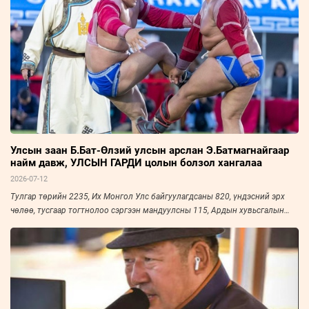
өндөрлөлөө.
Улсын заан Б.Бат-Өлзий улсын арслан Э.Батмагнайгаар
найм давж, УЛСЫН ГАРДИ цолын болзол хангалаа
2026-07-12
Тулгар төрийн 2235, Их Монгол Улс байгуулагдсаны 820, үндэсний эрх
чөлөө, тусгаар тогтнолоо сэргээн мандуулсны 115, Ардын хувьсгалын
105 жилийн ойн Үндэсний их баяр наадмын хүчит бөхийн барилдааны
наймын даваа дууслаа. Ховд аймгийн Зэрэг сумын харьяат, "Ховд"
дэвжээ, "Аврагч" спорт хорооны бөх, улсын заан Б.Бат-Өлзий улсын залуу
арслан Э.Батмагнайгаар найм давж, УЛСЫН ГАРДИ цолын болзол
хангалаа.