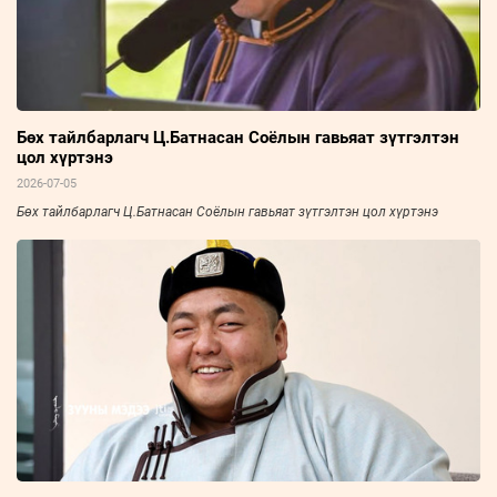
Бөх тайлбарлагч Ц.Батнасан Соёлын гавьяат зүтгэлтэн
цол хүртэнэ
2026-07-05
Бөх тайлбарлагч Ц.Батнасан Соёлын гавьяат зүтгэлтэн цол хүртэнэ