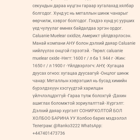
секундын дараа нүцгэн гараар хугалахад хялбар
болгодог. Хүнд ус нь металлын шинж чанарыг
өөрчилж, хэврэг болгодог. Гэхдээ хүнд ус уурших
үед чулуулаг өмнөх байдалдаа эргэн ордог.
Caluanie Muelear oxidize, Америкт үйлдвэрлэсэн.
Манай компани АНУ болон дэлхий даяар Caluanie
нийлүүлэх онцгой гэрээтэй. -Төрөл: caluanie
muelear oxide -Нягт: 1600 г / л ба 1.944 г -Жин:
1650 г / л 1900 г -Үйлдвэрлэгч: АНУ, -Хугацаа
дуусах огноо: хугацаа дуусаагүй -Онцлог шинж
чанар: Металлын хэврэгшил нь бусад химийн
бүрэлдэхүүн хэсгүүдтэй харилцан
үйлчлэлцдэггүй -Гараа түлж болохгүй -Дахин
ашиглах боломжтой зориулалттай -Хүргэлт:
Дэлхий даяар хүргэлт СОНИРХОЛТОЙ БОЛ
ХОЛБОО БАРИНА УУ Холбоо барих мэдээлэл
Телеграм: @Ranko3222 WhatsApp:
+447401473736