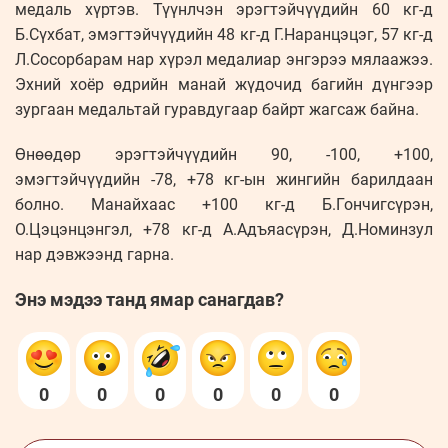
медаль хүртэв. Түүнлчэн эрэгтэйчүүдийн 60 кг-д
Б.Сүхбат, эмэгтэйчүүдийн 48 кг-д Г.Наранцэцэг, 57 кг-д
Л.Сосорбарам нар хүрэл медалиар энгэрээ мялаажээ.
Эхний хоёр өдрийн манай жүдочид багийн дүнгээр
зургаан медальтай гуравдугаар байрт жагсаж байна.
Өнөөдөр эрэгтэйчүүдийн 90, -100, +100,
эмэгтэйчүүдийн -78, +78 кг-ын жингийн барилдаан
болно. Манайхаас +100 кг-д Б.Гончигсүрэн,
О.Цэцэнцэнгэл, +78 кг-д А.Адъяасүрэн, Д.Номинзул
нар дэвжээнд гарна.
Энэ мэдээ танд ямар санагдав?
0
0
0
0
0
0