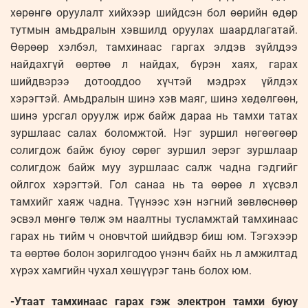
хөрөнгө оруулалт хийхээр шийдсэн бол өөрийн өдөр
тутмын амьдралын хэвшилд оруулах шаардлагатай.
Өөрөөр хэлбэл, тамхинаас гаргах элдэв зүйлдээ
найдахгүй өөртөө л найдах, бүрэн хаях, гарах
шийдвэрээ дотооддоо хүчтэй мэдрэх үйлдэх
хэрэгтэй. Амьдралын шинэ хэв маяг, шинэ хөдөлгөөн,
шинэ урсгал оруулж ирж байж дараа нь тамхи татах
зуршлаас салах боломжтой. Нэг зуршил нөгөөгөөр
солигдож байж буюу сөрөг зуршил эерэг зуршлаар
солигдож байж муу зуршлаас салж чадна гэдгийг
ойлгох хэрэгтэй. Гол санаа нь та өөрөө л хүсвэл
тамхийг хаяж чадна. Түүнээс хэн нэгний зөвлөснөөр
эсвэл мөнгө төлж эм наалтны тусламжтай тамхинаас
гарах нь тийм ч оновчтой шийдвэр биш юм. Тэгэхээр
та өөртөө болон зорилгодоо үнэнч байх нь л амжилтад
хүрэх хамгийн чухал хөшүүрэг тань болох юм.
-Утаат тамхинаас гарах гэж электрон тамхи буюу