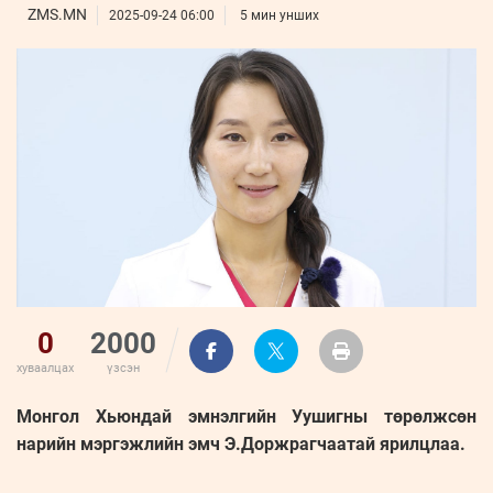
ҮНДЭСНИЙ
ВИДЕО
ZMS.MN
Бизнес
2025-09-24 06:00
5 мин унших
ФОТО
МЭДЭЭЛЛИЙН
хөгжил
ZUUNII
ТӨВ
Leaderships
УРЛАГ
MEDEE
forum
Бүртгүүлэх
WEEKLY
Нэвтрэх
0
2000
хуваалцах
үзсэн
Монгол Хьюндай эмнэлгийн Уушигны төрөлжсөн
нарийн мэргэжлийн эмч Э.Доржрагчаатай ярилцлаа.