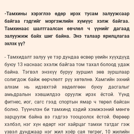
-Тамхины хэрэглээ өдөр ирэх тусам залуужсаар
байгаа гэдгийг мэргэжлийн хүмүүс хэлж байгаа.
Тамхинаас шалтгаалсан өвчлөл ч үүнийг дагаад
залуужиж байх шиг байна. Энэ талаар ярилцлагаа
эхлэх үү?
- Тамхидалт залуу үе тэр дундаа өсвөр үеийн хүүхдүүд
буюу 13 наснаас эхэлж байгаа том тахал болоод удаж
байна. Тэгвэл энэхүү буруу зуршил зөв зуршлаар
солигдож байж өөрчлөлт рүү хөтөлнө. Хамгийн эхний
алхам нь идэвхтэй хөдөлгөөн буюу дасгалыг
амьдралын хэвшилдээ оруулж ирэх ёстой. Үүнд
фитнес, иог, сагс гээд спортын ямар ч төрөл байсан
болно. Түүнчлэн би тамхинд хэдий хэмжээний мөнгө
зарцуулж байна вэ гэдгээ тооцоолох ёстой. Өөрөөр
хэлбэл, нэг хүн өдөрт нэг хайрцаг тамхи татдаг гэж
үзвэл дунджаар нэг жил хоёр сая төгрөг, 10 жилийн