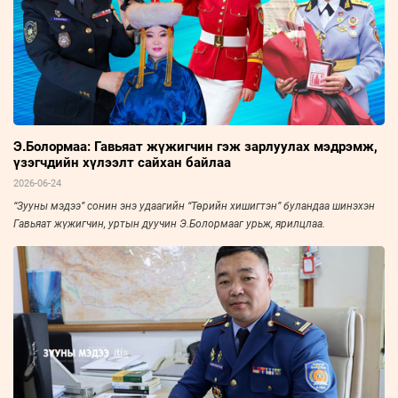
Э.Болормаа: Гавьяат жүжигчин гэж зарлуулах мэдрэмж,
үзэгчдийн хүлээлт сайхан байлаа
2026-06-24
“Зууны мэдээ” сонин энэ удаагийн “Төрийн хишигтэн” буландаа шинэхэн
Гавьяат жүжигчин, уртын дуучин Э.Болормааг урьж, ярилцлаа.