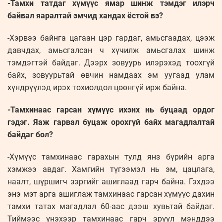
-Тамхи татдаг хүмүүс ямар шинж тэмдэг илэрч
байвал яаралтай эмчид хандах ёстой вэ?
-Хэрвээ байнга цагаан цэр гардаг, амьсгаадах, цээж
давчдах, амьсгалсан ч хүчилж амьсгалах шинж
тэмдэгтэй байдаг. Дээрх зовуурь илэрэхэд тоохгүй
байх, зовуурьтай өвчин намдаах эм уугаад улам
хүндрүүлэд ирэх тохиолдол цөөнгүй ирж байна.
-Тамхинаас гарсан хүмүүс ихэнх нь буцаад ордог
гэдэг. Яаж гарвал буцаж орохгүй байх магадлалтай
байдаг бол?
-Хүмүүс тамхинаас гарахын тулд янз бүрийн арга
хэмжээ авдаг. Хамгийн түгээмэл нь эм, цацлага,
наалт, шүршигч зэргийг ашиглаад гарч байна. Гэхдээ
энэ мэт арга ашиглаж тамхинаас гарсан хүмүүс дахин
тамхи татах магадлал 60-аас дээш хувьтай байдаг.
Тиймээс үнэхээр тамхинаас гарч эрүүл мэнддээ