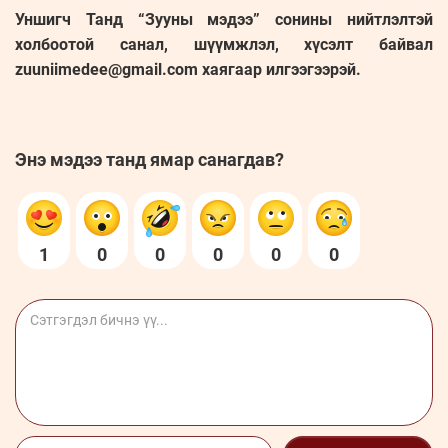
Уншигч Танд “Зууны мэдээ” сонины нийтлэлтэй
холбоотой санал, шүүмжлэл, хүсэлт байвал
zuuniimedee@gmail.com хаягаар илгээгээрэй.
Энэ мэдээ танд ямар санагдав?
1
0
0
0
0
0