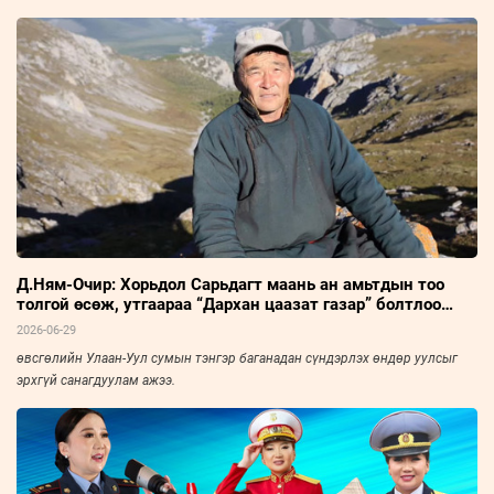
нарын холбооны тэргүүн, Үйлчилгээний гавьяат ажилтан С.Халтарыг
“Зууны мэдээ” сонин “Амьдралын тойрог” буландаа урьж, ярилцлаа. Эрч
хүч дүүрэн амьдарсан эрхэм хүний ярианаас улс, орны нийгэм, эдийн
засаг, улс төрийн амьдралын нэгэн үе ихэд тодхон харагдана.
Д.Ням-Очир: Хорьдол Сарьдагт маань ан амьтдын тоо
толгой өсөж, утгаараа “Дархан цаазат газар” болтлоо
хөгжсөнд сэтгэл бахдаж явдаг
2026-06-29
өвсгөлийн Улаан-Уул сумын тэнгэр баганадан сүндэрлэх өндөр уулсыг
эрхгүй санагдуулам ажээ.