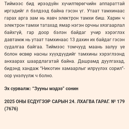
Тиймээс бид ирээдүйн хүчилтөрөгчийн аппараттай
иргэдийг л бэлдээд байна гэсэн үг. Утаат тамхинаас
гарах арга зам нь яавч электрон тамхи биш. Харин ч
электрон тамхи татахад ямар нэгэн орчны хязгаарлал
байхгүй, гар доор бэлэн байдаг учир хэрэглэх
давтамж нь утаат тамхинаас 13 дахин их байдаг гэсэн
судалгаа байгаа. Тиймээс томчууд маань залуу үе
болон өсвөр насны хүүхдүүдийг тамхины хэрэглээнд
анхаарах шаардлагатай байна. Дашрамд дуулгахад,
бидэнд хандаж “Никотин хамаарлыг илрүүлэх сорил”-
оор үнэлүүлж ч болно.
Эх сурвалж: “Зууны мэдээ” сонин
2025 ОНЫ ЕСДҮГЭЭР САРЫН 24. ЛХАГВА ГАРАГ. № 179
(7676)