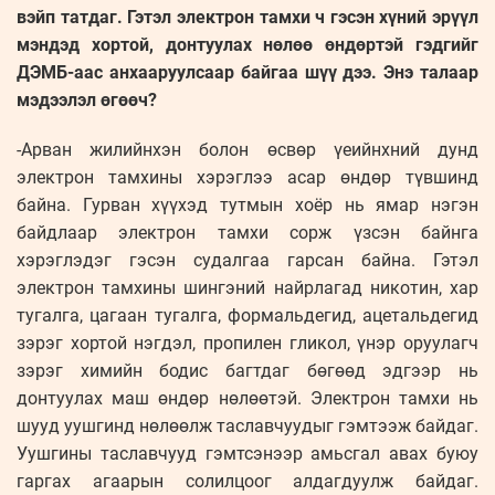
вэйп татдаг. Гэтэл электрон тамхи ч гэсэн хүний эрүүл
мэндэд хортой, донтуулах нөлөө өндөртэй гэдгийг
ДЭМБ-аас анхааруулсаар байгаа шүү дээ. Энэ талаар
мэдээлэл өгөөч?
-Арван жилийнхэн болон өсвөр үеийнхний дунд
электрон тамхины хэрэглээ асар өндөр түвшинд
байна. Гурван хүүхэд тутмын хоёр нь ямар нэгэн
байдлаар электрон тамхи сорж үзсэн байнга
хэрэглэдэг гэсэн судалгаа гарсан байна. Гэтэл
электрон тамхины шингэний найрлагад никотин, хар
тугалга, цагаан тугалга, формальдегид, ацетальдегид
зэрэг хортой нэгдэл, пропилен гликол, үнэр оруулагч
зэрэг химийн бодис багтдаг бөгөөд эдгээр нь
донтуулах маш өндөр нөлөөтэй. Электрон тамхи нь
шууд уушгинд нөлөөлж таславчуудыг гэмтээж байдаг.
Уушгины таславчууд гэмтсэнээр амьсгал авах буюу
гаргах агаарын солилцоог алдагдуулж байдаг.