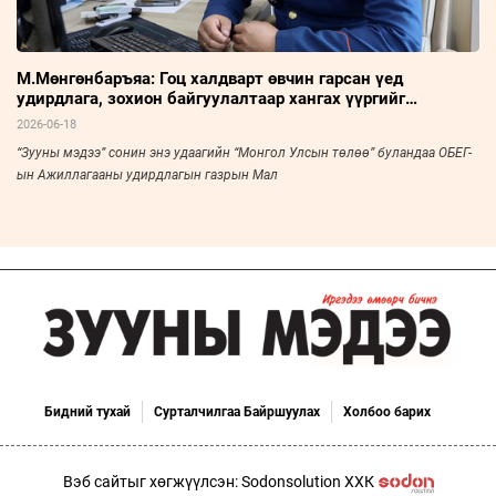
М.Мөнгөнбаръяа: Гоц халдварт өвчин гарсан үед
удирдлага, зохион байгуулалтаар хангах үүргийг
хэрэгжүүлдэг
2026-06-18
“Зууны мэдээ” сонин энэ удаагийн “Монгол Улсын төлөө” буландаа ОБЕГ-
ын Ажиллагааны удирдлагын газрын Мал
Бидний тухай
Сурталчилгаа Байршуулах
Холбоо барих
Вэб сайтыг хөгжүүлсэн: Sodonsolution ХХК