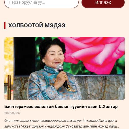
ИЛГЭЭХ
ХОЛБООТОЙ МЭДЭЭ
Баянтэрэмээс эхлэлтэй баялаг түүхийн эзэн С.Халтар
2026-07-06
Олон түмэндээ хүлээн зөвшөөрөгдөж, нэгэн үеийнхэндээ Гааяа дарга,
залуустаа “Ажаа” хэмээн хүндлэгдсэн Сүхбаатар аймгийн Ахмад багш