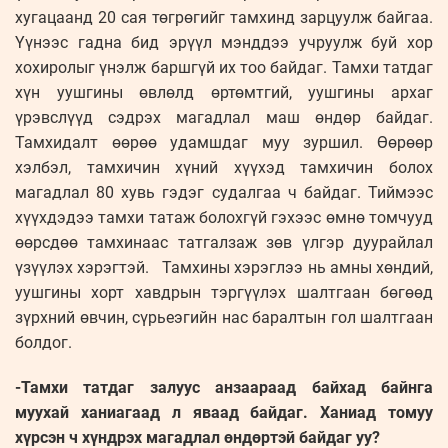
хугацаанд 20 сая төгрөгийг тамхинд зарцуулж байгаа.
Үүнээс гадна бид эрүүл мэнддээ учруулж буй хор
хохиролыг үнэлж баршгүй их тоо байдаг. Тамхи татдаг
хүн уушгины өвлөлд өртөмтгий, уушгины архаг
үрэвслүүд сэдрэх магадлал маш өндөр байдаг.
Тамхидалт өөрөө удамшдаг муу зуршил. Өөрөөр
хэлбэл, тамхичин хүний хүүхэд тамхичин болох
магадлал 80 хувь гэдэг судалгаа ч байдаг. Тиймээс
хүүхдэдээ тамхи татаж болохгүй гэхээс өмнө томчууд
өөрсдөө тамхинаас татгалзаж зөв үлгэр дуурайлал
үзүүлэх хэрэгтэй. Тамхины хэрэглээ нь амны хөндий,
уушгины хорт хавдрын тэргүүлэх шалтгаан бөгөөд
зүрхний өвчин, сүрьеэгийн нас баралтын гол шалтгаан
болдог.
-Тамхи татдаг залуус анзаараад байхад байнга
муухай ханиагаад л яваад байдаг. Ханиад томуу
хүрсэн ч хүндрэх магадлал өндөртэй байдаг уу?