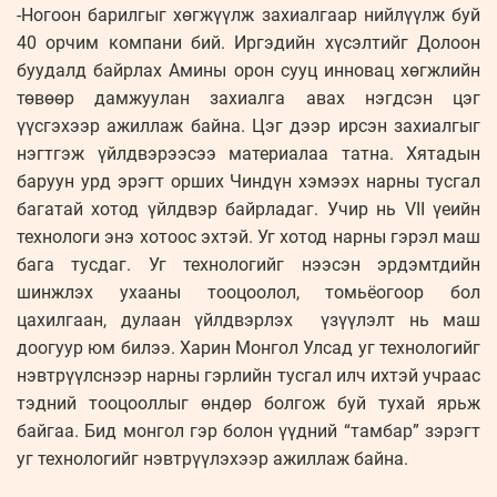
-Ногоон барилгыг хөгжүүлж захиалгаар нийлүүлж буй
40 орчим компани бий. Иргэдийн хүсэлтийг Долоон
буудалд байрлах Амины орон сууц инновац хөгжлийн
төвөөр дамжуулан захиалга авах нэгдсэн цэг
үүсгэхээр ажиллаж байна. Цэг дээр ирсэн захиалгыг
нэгтгэж үйлдвэрээсээ материалаа татна. Хятадын
баруун урд эрэгт орших Чиндүн хэмээх нарны тусгал
багатай хотод үйлдвэр байрладаг. Учир нь VII үеийн
технологи энэ хотоос эхтэй. Уг хотод нарны гэрэл маш
бага тусдаг. Уг технологийг нээсэн эрдэмтдийн
шинжлэх ухааны тооцоолол, томьёогоор бол
цахилгаан, дулаан үйлдвэрлэх үзүүлэлт нь маш
доогуур юм билээ. Харин Монгол Улсад уг технологийг
нэвтрүүлснээр нарны гэрлийн тусгал илч ихтэй учраас
тэдний тооцооллыг өндөр болгож буй тухай ярьж
байгаа. Бид монгол гэр болон үүдний “тамбар” зэрэгт
уг технологийг нэвтрүүлэхээр ажиллаж байна.