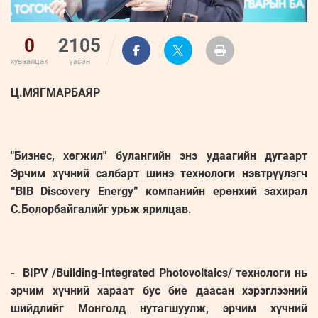
0
2105
хуваалцах
үзсэн
Ц.МЯГМАРБАЯР
"Бизнес, хөгжил" булангийн энэ удаагийн дугаарт
Эрчим хүчний салбарт шинэ технологи нэвтрүүлэгч
“BIB Discovery Energy” компанийн ерөнхий захирал
С.Болорбайгалийг урьж ярилцав.
- BIPV /Building-Integrated Photovoltaics/ технологи нь
эрчим хүчний хараат бус бие даасан хэрэглээний
шийдлийг Монголд нутагшуулж, эрчим хүчний