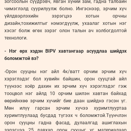
зогсоолын сүүдрэвч, явган хүний зам, гадна талбайн
чимэглэлд суурилуулж болно. Ингэснээр, эрчим хүч
үйлдвэрлэхийн зэрэгцээ хотын орчны
дизайн,тохижилтыг нэмэгдүүлж, ухаалаг хотын нэг
хэсэг болж өгөх зэрэг олон талын ач холбогдолтой
технологи.
- Нэг өрх хэдэн BIPV хавтангаар асуудлаа шийдэх
боломжтой вэ?
-Орон сууцны нэг айл 4к/ватт орчим эрчим хүч
хэрэглэдэг бол хувийн байшин, орон сууцтай айл
түүнээс хоёр дахин их эрчим хүч хэрэглэдэг гэж
тооцвол нэг айлд 10 орчим шилэн хавтан байхад
өөрийнхөө эрчим хүчийг бие даан шийднэ гэсэн үг.
Мөн илүү гарсан эрчим хүчээ хуримтлууртаа
хуримтлуулаад бусдад түгээх ч боломжтой.Түүнчлэн
орон сууцны гадна фасад, дулаалгад ашиглахын
зэрэгцээ 25 давхар орон сууцыг уг материалаар