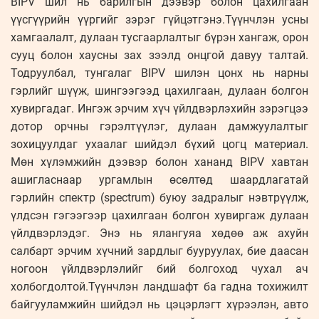
BIPV шил нь барилгын дээвэр болон цахилгаан
үүсгүүрийн үүргийг зэрэг гүйцэтгэнэ.Түүнчлэн усны
хамгаалалт, дулаан тусгаарлалтыг бүрэн хангаж, орон
сууц болон хаусны зах зээлд онцгой давуу талтай.
Тодруулбал, тунгалаг BIPV шилэн цонх нь нарны
гэрлийг шүүж, шингээгээд цахилгаан, дулаан болгон
хувиргадаг. Ингэж эрчим хүч үйлдвэрлэхийн зэрэгцээ
дотор орчны гэрэлтүүлэг, дулаан дамжуулалтыг
зохицуулдаг ухаалаг шийдэл бүхий цогц материал.
Мөн хүлэмжийн дээвэр болон хананд BIPV хавтан
ашигласнаар ургамлын өсөлтөд шаардлагатай
гэрлийн спектр (spectrum) буюу задралыг нэвтрүүлж,
үлдсэн гэгээгээр цахилгаан болгон хувиргаж дулаан
үйлдвэрлэдэг. Энэ нь ялангуяа хөдөө аж ахуйн
салбарт эрчим хүчний зардлыг бууруулах, бие даасан
ногоон үйлдвэрлэлийг бий болгоход чухал ач
холбогдолтой.Түүнчлэн ландшафт ба гадна тохижилт
байгууламжийн шийдэл нь цэцэрлэгт хүрээлэн, авто