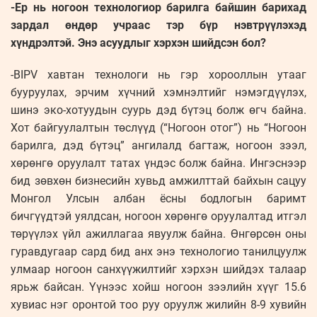
-Ер нь ногоон технологиор барилга байшин барихад
зардал өндөр учраас тэр бүр нэвтрүүлэхэд
хүндрэлтэй. Энэ асуудлыг хэрхэн шийдсэн бол?
-BIPV хавтан технологи нь гэр хорооллын утааг
бууруулах, эрчим хүчний хэмнэлтийг нэмэгдүүлэх,
шинэ эко-хотуудын суурь дэд бүтэц болж өгч байна.
Хот байгуулалтын төслүүд (“Ногоон отог”) нь “Ногоон
барилга, дэд бүтэц” ангилалд багтаж, ногоон зээл,
хөрөнгө оруулалт татах үндэс болж байна. Ингэснээр
бид зөвхөн бизнесийн хувьд амжилттай байхын сацуу
Монгол Улсын албан ёсны бодлогын баримт
бичгүүдтэй уялдсан, ногоон хөрөнгө оруулалтад итгэл
төрүүлэх үйл ажиллагаа явуулж байна. Өнгөрсөн оны
гуравдугаар сард бид анх энэ технологио танилцуулж
улмаар ногоон санхүүжилтийг хэрхэн шийдэх талаар
ярьж байсан. Үүнээс хойш ногоон зээлийн хүүг 15.6
хувиас нэг оронтой тоо руу оруулж жилийн 8-9 хувийн