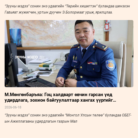
“Зууны мэдээ” сонин энэ удаагийн “Төрийн хишигтэн” буландаа шинэхэн
Гавьяат жүжигчин, уртын дуучин Э.Болормааг урьж, ярилцлаа.
М.Мөнгөнбаръяа: Гоц халдварт өвчин гарсан үед
удирдлага, зохион байгуулалтаар хангах үүргийг
хэрэгжүүлдэг
2026-06-18
“Зууны мэдээ” сонин энэ удаагийн “Монгол Улсын төлөө” буландаа ОБЕГ-
ын Ажиллагааны удирдлагын газрын Мал