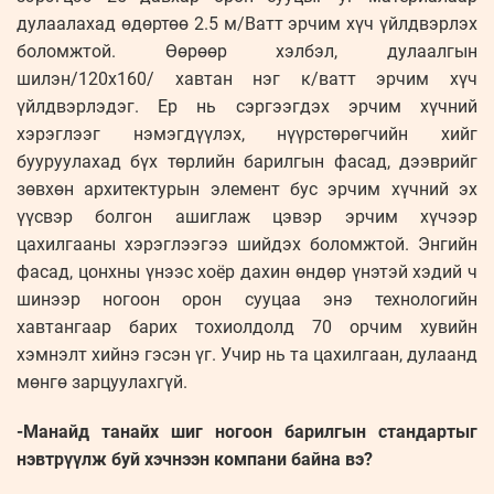
дулаалахад өдөртөө 2.5 м/Ватт эрчим хүч үйлдвэрлэх
боломжтой. Өөрөөр хэлбэл, дулаалгын
шилэн/120x160/ хавтан нэг к/ватт эрчим хүч
үйлдвэрлэдэг. Ер нь сэргээгдэх эрчим хүчний
хэрэглээг нэмэгдүүлэх, нүүрстөрөгчийн хийг
бууруулахад бүх төрлийн барилгын фасад, дээврийг
зөвхөн архитектурын элемент бус эрчим хүчний эх
үүсвэр болгон ашиглаж цэвэр эрчим хүчээр
цахилгааны хэрэглээгээ шийдэх боломжтой. Энгийн
фасад, цонхны үнээс хоёр дахин өндөр үнэтэй хэдий ч
шинээр ногоон орон сууцаа энэ технологийн
хавтангаар барих тохиолдолд 70 орчим хувийн
хэмнэлт хийнэ гэсэн үг. Учир нь та цахилгаан, дулаанд
мөнгө зарцуулахгүй.
-Манайд танайх шиг ногоон барилгын стандартыг
нэвтрүүлж буй хэчнээн компани байна вэ?