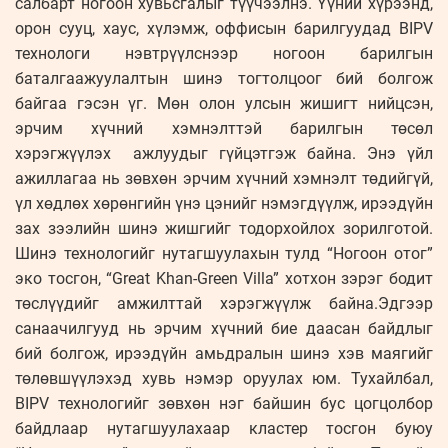
салбарт ногоон хувьсгалыг түүчээлнэ. Үүний хүрээнд,
орон сууц, хаус, хүлэмж, оффисын барилгуудад BIPV
технологи нэвтрүүлснээр ногоон барилгын
баталгаажуулалтын шинэ тогтолцоог бий болгож
байгаа гэсэн үг. Мөн олон улсын жишигт нийцсэн,
эрчим хүчний хэмнэлттэй барилгын төсөл
хэрэгжүүлэх ажлуудыг гүйцэтгэж байна. Энэ үйл
ажиллагаа нь зөвхөн эрчим хүчний хэмнэлт төдийгүй,
үл хөдлөх хөрөнгийн үнэ цэнийг нэмэгдүүлж, ирээдүйн
зах зээлийн шинэ жишгийг тодорхойлох зорилготой.
Шинэ технологийг нутагшуулахын тулд “Ногоон отог”
эко тосгон, “Great Khan-Green Villa” хотхон зэрэг бодит
төслүүдийг амжилттай хэрэгжүүлж байна.Эдгээр
санаачилгууд нь эрчим хүчний бие даасан байдлыг
бий болгож, ирээдүйн амьдралын шинэ хэв маягийг
төлөвшүүлэхэд хувь нэмэр оруулах юм. Тухайлбал,
BIPV технологийг зөвхөн нэг байшин бус цогцолбор
байдлаар нутагшуулахаар кластер тосгон буюу