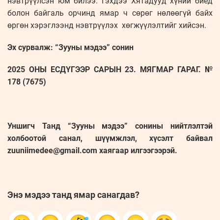
нэвтрүүлсэн юм билээ. Гэхдээ Хятадууд хүний биед
болон байгаль орчинд ямар ч сөрөг нөлөөгүй байх
өргөн хэрэглээнд нэвтрүүлэх хөгжүүлэлтийг хийсэн.
Эх сурвалж: “Зууны мэдээ” сонин
2025 ОНЫ ЕСДҮГЭЭР САРЫН 23. МЯГМАР ГАРАГ. №
178 (7675)
Уншигч Танд “Зууны мэдээ” сонины нийтлэлтэй
холбоотой санал, шүүмжлэл, хүсэлт байвал
zuuniimedee@gmail.com хаягаар илгээгээрэй.
Энэ мэдээ танд ямар санагдав?