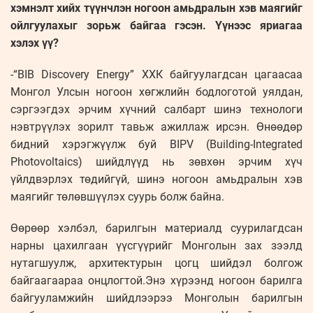
хэмнэлт хийх түүнчлэн ногоон амьдралын хэв маягийг
ойлгуулахыг зорьж байгаа гэсэн. Үүнээс яриагаа
хэлэх үү?
-“BIB Discovery Energy” ХХК байгуулагдсан цагаасаа
Монгол Улсын ногоон хөгжлийн бодлоготой уялдан,
сэргээгдэх эрчим хүчний салбарт шинэ технологи
нэвтрүүлэх зорилт тавьж ажиллаж ирсэн. Өнөөдөр
бидний хэрэгжүүлж буй BIPV (Building-Integrated
Photovoltaics) шийдлүүд нь зөвхөн эрчим хүч
үйлдвэрлэх төдийгүй, шинэ ногоон амьдралын хэв
маягийг төлөвшүүлэх суурь болж байна.
Өөрөөр хэлбэл, барилгын материалд суурилагдсан
нарны цахилгаан үүсгүүрийг Монголын зах зээлд
нутагшуулж, архитектурын цогц шийдэл болгож
байгаагаараа онцлогтой.Энэ хүрээнд ногоон барилга
байгууламжийн шийдлээрээ Монголын барилгын