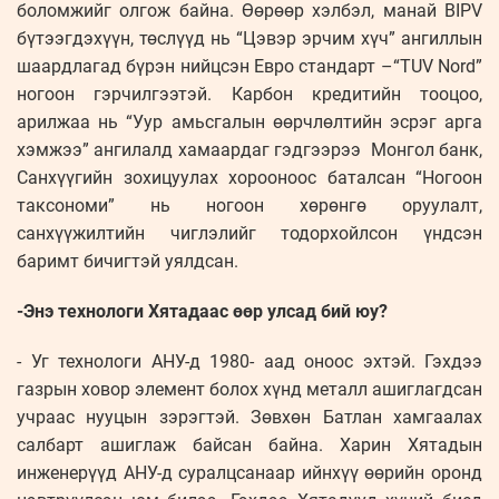
боломжийг олгож байна. Өөрөөр хэлбэл, манай BIPV
бүтээгдэхүүн, төслүүд нь “Цэвэр эрчим хүч” ангиллын
шаардлагад бүрэн нийцсэн Евро стандарт –“TUV Nord”
ногоон гэрчилгээтэй. Карбон кредитийн тооцоо,
арилжаа нь “Уур амьсгалын өөрчлөлтийн эсрэг арга
хэмжээ” ангилалд хамаардаг гэдгээрээ Монгол банк,
Санхүүгийн зохицуулах хорооноос баталсан “Ногоон
таксономи” нь ногоон хөрөнгө оруулалт,
санхүүжилтийн чиглэлийг тодорхойлсон үндсэн
баримт бичигтэй уялдсан.
-Энэ технологи Хятадаас өөр улсад бий юу?
- Уг технологи АНУ-д 1980- аад оноос эхтэй. Гэхдээ
газрын ховор элемент болох хүнд металл ашиглагдсан
учраас нууцын зэрэгтэй. Зөвхөн Батлан хамгаалах
салбарт ашиглаж байсан байна. Харин Хятадын
инженерүүд АНУ-д суралцсанаар ийнхүү өөрийн оронд