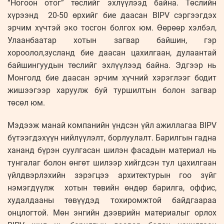
“Ногоон отог” төслийг эхлүүлээд байна. Төслийн
хүрээнд 20-50 өрхийг бие даасан BIPV сэргээгдэх
эрчим хүчтэй эко тосгон болгох юм. Өөрөөр хэлбэл,
Улаанбаатар хотын загвар байшин, гэр
хороолол,зусланд бие даасан цахилгаан, дулаантай
байшингуудын төслийг эхлүүлээд байна. Эдгээр нь
Монголд бие даасан эрчим хүчний хэрэглээг бодит
жишээгээр харуулж буй туршилтын болон загвар
төсөл юм.
Мэдээж манай компанийн үндсэн үйл ажиллагаа BIPV
бүтээгдэхүүн нийлүүлэлт, борлуулалт. Барилгын гадна
хананд бүрэн суулгасан шилэн фасадын материал нь
тунгалаг болон өнгөт шилээр хийгдсэн тул цахилгаан
үйлдвэрлэхийн зэрэгцээ архитектурын гоо зүйг
нэмэгдүүлж хотын төвийн өндөр барилга, оффис,
худалдааны төвүүдэд тохиромжтой байдгаараа
онцлогтой. Мөн энгийн дээврийн материалыг орлох