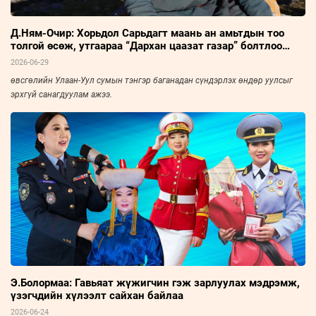
Д.Ням-Очир: Хорьдол Сарьдагт маань ан амьтдын тоо
толгой өсөж, утгаараа “Дархан цаазат газар” болтлоо
хөгжсөнд сэтгэл бахдаж явдаг
2026-06-29
өвсгөлийн Улаан-Уул сумын тэнгэр баганадан сүндэрлэх өндөр уулсыг
эрхгүй санагдуулам ажээ.
Э.Болормаа: Гавьяат жүжигчин гэж зарлуулах мэдрэмж,
үзэгчдийн хүлээлт сайхан байлаа
2026-06-24