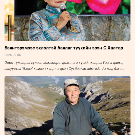
Баянтэрэмээс эхлэлтэй баялаг түүхийн эзэн С.Халтар
2026-07-06
Олон түмэндээ хүлээн зөвшөөрөгдөж, нэгэн үеийнхэндээ Гааяа дарга,
залуустаа “Ажаа” хэмээн хүндлэгдсэн Сүхбаатар аймгийн Ахмад багш
нарын холбооны тэргүүн, Үйлчилгээний гавьяат ажилтан С.Халтарыг
“Зууны мэдээ” сонин “Амьдралын тойрог” буландаа урьж, ярилцлаа. Эрч
хүч дүүрэн амьдарсан эрхэм хүний ярианаас улс, орны нийгэм, эдийн
засаг, улс төрийн амьдралын нэгэн үе ихэд тодхон харагдана.