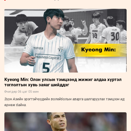
Kyeong Min: Олон улсын тэмцээнд жижиг алдаа хүртэл
тоглолтын хувь заяаг шийддэг
Өчигдөр 06 цаг 05 мин
Зүүн Азийн эрэгтэйчүүдийн волейболын аварга шалгаруулах тэмцээн ид
өрнөж байна.