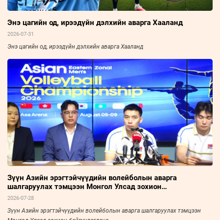
Энэ цагийн од, ирээдүйн дэлхийн аварга Хааланд
2026-07-31
Энэ цагийн од, ирээдүйн дэлхийн аварга Хааланд
Зүүн Азийн эрэгтэйчүүдийн волейболын аварга
шалгаруулах тэмцээн Монгол Улсад зохион
байгуулагдана
2026-07-28
Зүүн Азийн эрэгтэйчүүдийн волейболын аварга шалгаруулах тэмцээн