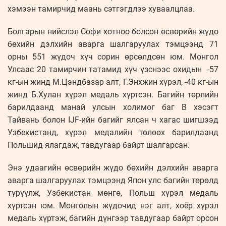
хэмээн тамирчид маань сэтгэгдлээ хуваалцлаа.
Болгарын нийслэл Софи хотноо болсон өсвөрийн жүдо
бөхийн дэлхийн аварга шалгаруулах тэмцээнд 71
орны 551 жүдоч хүч сорин өрсөлдсөн юм. Монгол
Улсаас 20 тамирчин татамид хүч үзснээс охидын -57
кг-ын жинд М.Цэндбазар алт, Г.Энхжин хүрэл, -40 кг-ын
жинд Б.Хулан хүрэл медаль хүртсэн. Багийн төрлийн
барилдаанд манай улсын холимог баг B хэсэгт
Тайвань болон IJF-ийн багийг ялсан ч хагас шигшээд
Узбекистанд, хүрэл медалийн төлөөх барилдаанд
Польшид ялагдаж, тавдугаар байрт шалгарсан.
Энэ удаагийн өсвөрийн жүдо бөхийн дэлхийн аварга
аварга шалгаруулах тэмцээнд Япон улс багийн төрөлд
түрүүлж, Узбекистан мөнгө, Польш хүрэл медаль
хүртсэн юм. Монголын жүдочид нэг алт, хоёр хүрэл
медаль хүртэж, багийн дүнгээр тавдугаар байрт орсон