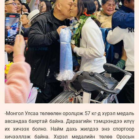
-Монгол Улсаа төлөөлөн оролцож 57 кг-д хүрэл медаль
авсандаа баяртай байна. Дараагийн тэмцээндээ илүү
их хичээх болно. Найм дахь жилдээ энэ спортоор
хичээллэж байна. Хүрэл медалийн төлөө Оросын