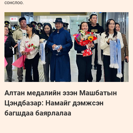
сонслоо.
Алтан медалийн эзэн Машбатын
Цэндбазар: Намайг дэмжсэн
багшдаа баярлалаа