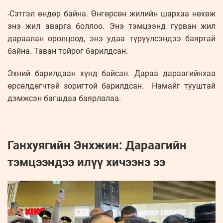
-Сэтгэл өндөр байна. Өнгөрсөн жилийн шархаа нөхөж
энэ жил аварга боллоо. Энэ тэмцээнд гурван жил
дараалан оролцоод, энэ удаа түрүүлсэндээ баяртай
байна. Таван тойрог барилдсан.
Эхний барилдаан хүнд байсан. Дараа дараагийнхаа
өрсөлдөгчтэй зоригтой барилдсан. Намайг тууштай
дэмжсэн багшдаа баярлалаа.
Ганхуягийн Энхжин: Дараагийн
тэмцээндээ илүү хичээнэ ээ