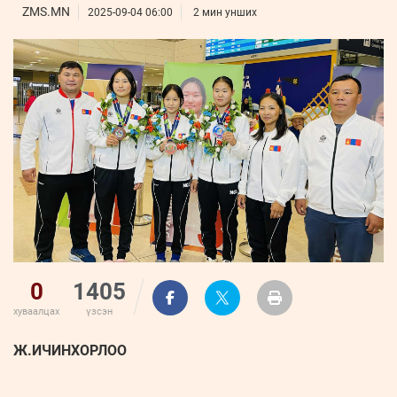
ҮНДЭСНИЙ
ВИДЕО
ZMS.MN
Бизнес
2025-09-04 06:00
2 мин унших
ФОТО
МЭДЭЭЛЛИЙН
хөгжил
ZUUNII
ТӨВ
Leaderships
УРЛАГ
MEDEE
forum
Бүртгүүлэх
WEEKLY
Нэвтрэх
0
1405
хуваалцах
үзсэн
Ж.ИЧИНХОРЛОО