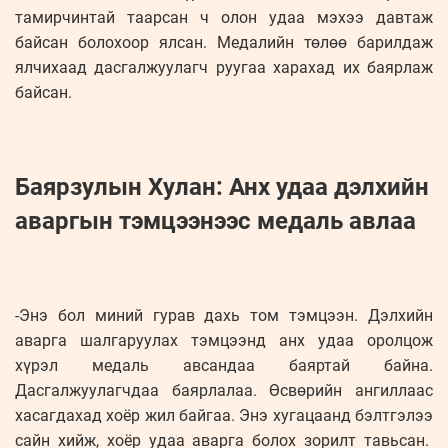
тамирчинтай таарсан ч олон удаа мэхээ давтаж
байсан болохоор ялсан. Медалийн төлөө барилдаж
ялчихаад дасгалжуулагч руугаа харахад их баярлаж
байсан.
Баярзулын Хулан: Анх удаа дэлхийн
аваргын тэмцээнээс медаль авлаа
-Энэ бол миний гурав дахь том тэмцээн. Дэлхийн
аварга шалгаруулах тэмцээнд анх удаа оролцож
хүрэл медаль авсандаа баяртай байна.
Дасгалжуулагчдаа баярлалаа. Өсвөрийн ангиллаас
хасагдахад хоёр жил байгаа. Энэ хугацаанд бэлтгэлээ
сайн хийж, хоёр удаа аварга болох зорилт тавьсан.