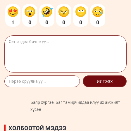
1
0
0
0
0
0
ИЛГЭЭХ
Баяр хүргэе. Баг тамирчиддаа илүү их амжилт
хүсэе
ХОЛБООТОЙ МЭДЭЭ