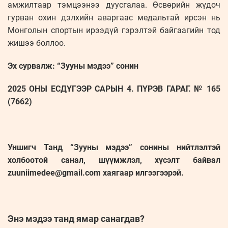
амжилтаар тэмцээнээ дуусгалаа. Өсвөрийн жүдоч
гурван охин дэлхийн аваргаас медальтай ирсэн нь
Монголын спортын ирээдүй гэрэлтэй байгаагийн тод
жишээ боллоо.
Эх сурвалж: “Зууны мэдээ” сонин
2025 ОНЫ ЕСДҮГЭЭР САРЫН 4. ПҮРЭВ ГАРАГ. № 165
(7662)
Уншигч Танд “Зууны мэдээ” сонины нийтлэлтэй
холбоотой санал, шүүмжлэл, хүсэлт байвал
zuuniimedee@gmail.com хаягаар илгээгээрэй.
Энэ мэдээ танд ямар санагдав?