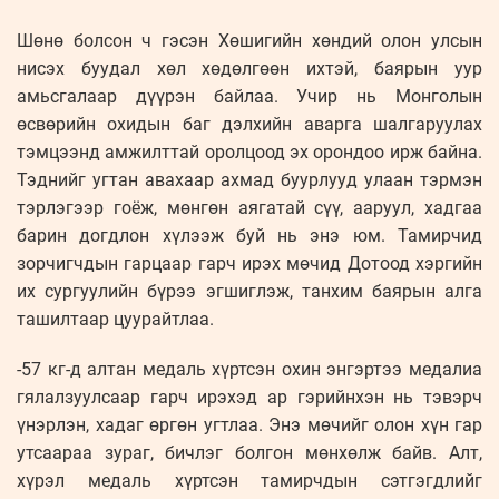
Шөнө болсон ч гэсэн Хөшигийн хөндий олон улсын
нисэх буудал хөл хөдөлгөөн ихтэй, баярын уур
амьсгалаар дүүрэн байлаа. Учир нь Монголын
өсвөрийн охидын баг дэлхийн аварга шалгаруулах
тэмцээнд амжилттай оролцоод эх орондоо ирж байна.
Тэднийг угтан авахаар ахмад буурлууд улаан тэрмэн
тэрлэгээр гоёж, мөнгөн аягатай сүү, ааруул, хадгаа
барин догдлон хүлээж буй нь энэ юм. Тамирчид
зорчигчдын гарцаар гарч ирэх мөчид Дотоод хэргийн
их сургуулийн бүрээ эгшиглэж, танхим баярын алга
ташилтаар цуурайтлаа.
-57 кг-д алтан медаль хүртсэн охин энгэртээ медалиа
гялалзуулсаар гарч ирэхэд ар гэрийнхэн нь тэвэрч
үнэрлэн, хадаг өргөн угтлаа. Энэ мөчийг олон хүн гар
утсаараа зураг, бичлэг болгон мөнхөлж байв. Алт,
хүрэл медаль хүртсэн тамирчдын сэтгэгдлийг