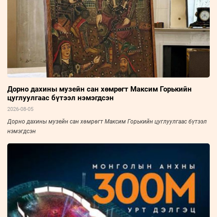
Дорно дахины музейн сан хөмрөгт Максим Горькийн
цуглуулгаас бүтээл нэмэгдсэн
2026-08-05
Дорно дахины музейн сан хөмрөгт Максим Горькийн цуглуулгаас бүтээл
нэмэгдсэн