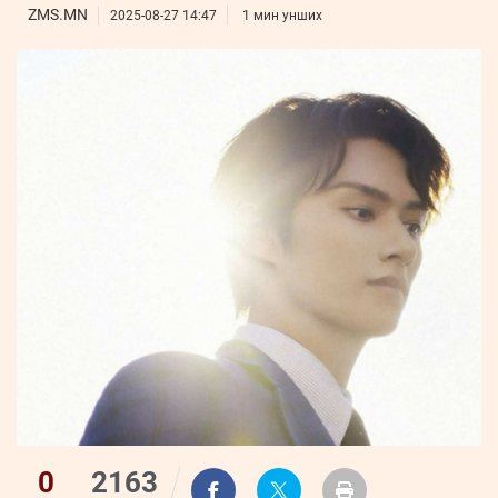
ҮНДЭСНИЙ
ВИДЕО
ZMS.MN
Бизнес
2025-08-27 14:47
1 мин унших
ФОТО
МЭДЭЭЛЛИЙН
хөгжил
ZUUNII
ТӨВ
Leaderships
УРЛАГ
MEDEE
forum
Бүртгүүлэх
WEEKLY
Нэвтрэх
0
2163