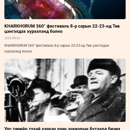
KHARKHORUM 360° фестиваль 8-р сарын 22-23-нд Төв
цэнгэлдэх хүрээлэнд болно
2026-08-04
KHARKHORUM 360° фестиваль 8-р сарын 22-23-нд Төв цэнгэлдэх
хүрээлэнд болно
Улс төрийн тухай хэрхэн уран зохиолын бүтээлд бичих