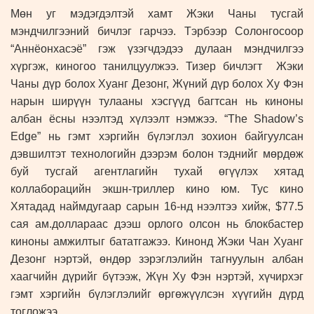
Мөн уг мэдэгдэлтэй хамт Жэки Чаны тусгай
мэндчилгээний бичлэг гарчээ. Тэрбээр Солонгосоор
“Аннёонхасэё” гэж үзэгчдэдээ дулаан мэндчилгээ
хүргэж, киногоо танилцуулжээ. Тизер бичлэгт Жэки
Чаны дүр болох Хуанг Дезонг, Жүний дүр болох Ху Фэн
нарын ширүүн тулааны хэсгүүд багтсан нь киноны
албан ёсны нээлтэд хүлээлт нэмжээ. “The Shadow’s
Edge” нь гэмт хэргийн бүлэглэл зохион байгуулсан
дэвшилтэт технологийн дээрэм болон тэднийг мөрдөж
буй тусгай агентлагийн тухай өгүүлэх хятад
коллаборацийн экшн-триллер кино юм. Тус кино
Хятадад наймдугаар сарын 16-нд нээлтээ хийж, $77.5
сая ам.доллараас дээш орлого олсон нь блокбастер
киноны амжилтыг бататгажээ. Кинонд Жэки Чан Хуанг
Дезонг нэртэй, өндөр зэрэглэлийн тагнуулын албан
хаагчийн дүрийг бүтээж, Жүн Ху Фэн нэртэй, хүчирхэг
гэмт хэргийн бүлэглэлийг өргөжүүлсэн хүүгийн дүрд
тогложээ.