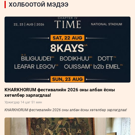
ХОЛБООТОЙ МЭДЭЭ
KHARKHORUM фестивалийн 2026 оны албан ёсны
хөтөлбөр зарлагдлаа!
Уржигдар 14 цаг 51 мин
KHARKHORUM фестивалийн 2026 оны албан ёсны хөтөлбөр зарлагдлаа!