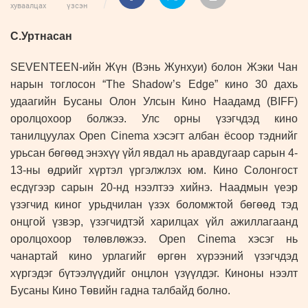
хуваалцах
үзсэн
С.Уртнасан
SEVENTEEN-ийн Жүн (Вэнь Жунхуи) болон Жэки Чан
нарын тоглосон “The Shadow’s Edge” кино 30 дахь
удаагийн Бусаны Олон Улсын Кино Наадамд (BIFF)
оролцохоор болжээ. Улс орны үзэгчдэд кино
танилцуулах Open Cinema хэсэгт албан ёсоор тэднийг
урьсан бөгөөд энэхүү үйл явдал нь аравдугаар сарын 4-
13-ны өдрийг хүртэл үргэлжлэх юм. Кино Солонгост
есдүгээр сарын 20-нд нээлтээ хийнэ. Наадмын үеэр
үзэгчид киног урьдчилан үзэх боломжтой бөгөөд тэд
онцгой үзвэр, үзэгчидтэй харилцах үйл ажиллагаанд
оролцохоор төлөвлөжээ. Open Cinema хэсэг нь
чанартай кино урлагийг өргөн хүрээний үзэгчдэд
хүргэдэг бүтээлүүдийг онцлон үзүүлдэг. Киноны нээлт
Бусаны Кино Төвийн гадна талбайд болно.