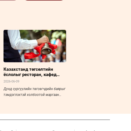
Казахстанд төгсөлтийн
ёслолыг ресторан, кафед
хийхийг хориглолоо
2026-06-09
Дунд сургуулийн төгсөгчдийн баярыг
тэмдэглэхтэй холбоотой маргаан
хэлэлцүүлэг Монго