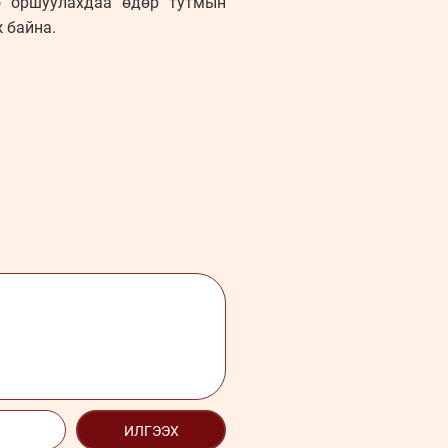
о оршуулахдаа өдөр тутмын
 байна.
ИЛГЭЭХ