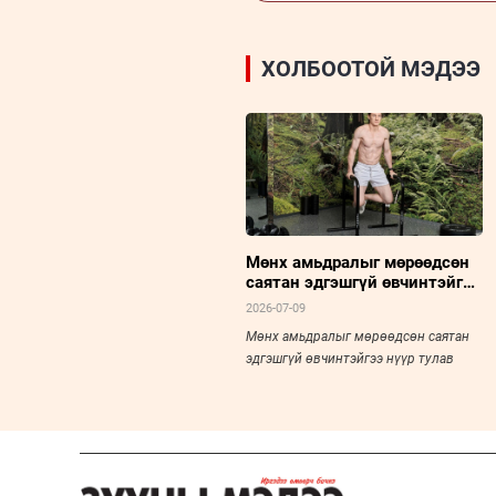
ХОЛБООТОЙ МЭДЭЭ
Мөнх амьдралыг мөрөөдсөн
саятан эдгэшгүй өвчинтэйгээ
нүүр тулав
2026-07-09
Мөнх амьдралыг мөрөөдсөн саятан
эдгэшгүй өвчинтэйгээ нүүр тулав