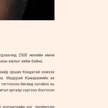
судлаачид 2500 жилийн өмнө
ааны ажлыг хийж байна.
 зайд орших Кондагай хэмээх
йна. Мадурай Камаражийн их
тогтоосон бөгөөд нэгийнх нь
итал аргаар сэргээн босгосон
й эрдэмтдийн нэг, профессор