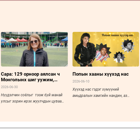
Сара: 129 орноор аялсан ч
Попын хааны хүүхэд нас
Монголынх шиг уужим,
2026-06-10
тайван мэдрэмжийг хаанаас
2026-06-30
Хүүхэд нас гэдэг хүмүүний
ч авч байгаагүй
Нүүдэлчин соёлыг тээж буй манай
амьдралын хамгийн нандин, аз
улсыг зорин ирэх жуулчдын цуваа
жаргалтай үе байдаг. Хар
хөвөрсөөр.