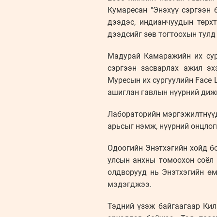
Кумаресан "Энэхүү сэргээн 
дээдэс, индианчуудын төрх
дээдсийг зөв тогтоохын тулд
Мадурай Камаражийн их сур
сэргээн засварлах ажил э
Муресын их сургуулийн Face L
ашиглан гавлын нүүрний диж
Лабораторийн мэргэжилтнүүд
арьсыг нэмж, нүүрний онцлог
Одоогийн Энэтхэгийн хойд бо
улсын анхны томоохон соёл
олдворууд нь Энэтхэгийн өм
мэдэгджээ.
Тэдний үзэж байгаагаар Кил