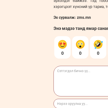
эрхэлдэг байжээ. Тэд тоо
хэрэгцээт хүнсний үр тариа, 
Эх сурвалж: zms.mn
Энэ мэдээ танд ямар сана
0
0
0