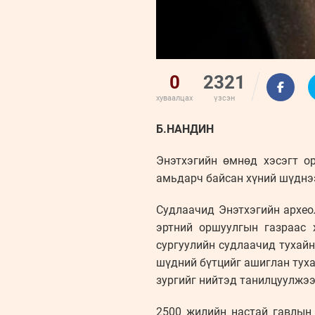
0
2321
хуваалцах
үзсэн
Б.НАНДИН
Энэтхэгийн өмнөд хэсэгт о
амьдарч байсан хүний шүднээ
Судлаачид Энэтхэгийн архео
эртний оршуулгын газраас 
сургуулийн судлаачид тухай
шүдний бүтцийг ашиглан туха
зургийг нийтэд танилцуулжээ
2500 жилийн настай гавлын 