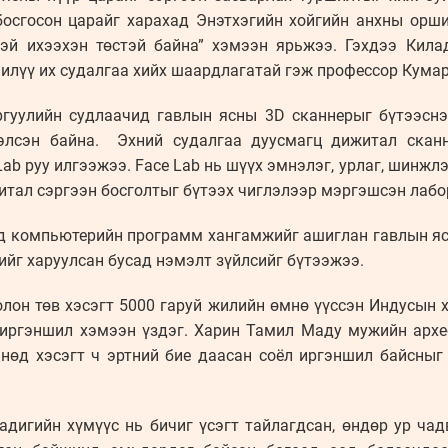
босгосон царайг харахад Энэтхэгийн хойгийн анхны орши
тэй ихээхэн төстэй байна” хэмээн ярьжээ. Гэхдээ Кила
 илүү их судалгаа хийх шаардлагатай гэж профессор Кума
гуулийн судлаачид гавлын ясны 3D сканнерыг бүтээснэ
хэлсэн байна. Эхний судалгаа дуусмагц дижитал скан
ab руу илгээжээ. Face Lab нь шүүх эмнэлэг, урлаг, шинжл
итал сэргээн босголтыг бүтээх чиглэлээр мэргэшсэн лабо
 компьютерийн программ хангамжийг ашиглан гавлын ясн
ийг харуулсан бусад нэмэлт зүйлсийг бүтээжээ.
лон төв хэсэгт 5000 гаруй жилийн өмнө үүссэн Индусын 
 иргэншил хэмээн үздэг. Харин Тамил Маду мужийн архе
нөд хэсэгт ч эртний бие даасан соёл иргэншил байсныг
адигийн хүмүүс нь бичиг үсэгт тайлагдсан, өндөр ур чад