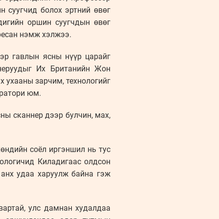
н суугчид болох эртний өвөг
дигийн оршин суугчдын өвөг
ресан нэмж хэлжээ.
эр гавлын ясны нүүр царайг
неруудыг Их Британийн Жон
эх ухааны зарчим, технологийг
ратори юм.
ы сканнер дээр булчин, мах,
хөндийн соёл иргэншил нь тус
ологичид Киладигаас олдсон
 анх удаа харуулж байна гэж
вартай, улс дамнан худалдаа