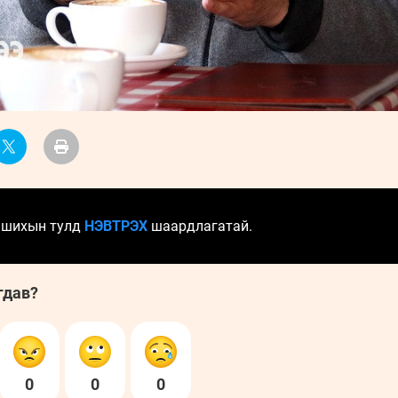
уншихын тулд
НЭВТРЭХ
шаардлагатай.
гдав?
0
0
0