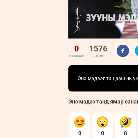
0
1576
хуваалцах
үзсэн
Энэ мэдээг та цааш нь 
Энэ мэдээ танд ямар сана
0
0
0