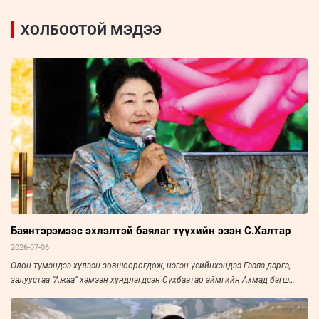
ХОЛБООТОЙ МЭДЭЭ
Баянтэрэмээс эхлэлтэй баялаг түүхийн эзэн С.Халтар
2026-07-06
Олон түмэндээ хүлээн зөвшөөрөгдөж, нэгэн үеийнхэндээ Гааяа дарга,
залуустаа “Ажаа” хэмээн хүндлэгдсэн Сүхбаатар аймгийн Ахмад багш
нарын холбооны тэргүүн, Үйлчилгээний гавьяат ажилтан С.Халтарыг
“Зууны мэдээ” сонин “Амьдралын тойрог” буландаа урьж, ярилцлаа. Эрч