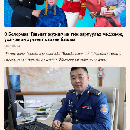
Э.Болормаа: Гавьяат жүжигчин гэж зарлуулах мэдрэмж,
үзэгчдийн хүлээлт сайхан байлаа
2026-06-24
“Зууны мэдээ” сонин энэ удаагийн “Төрийн хишигтэн” буландаа шинэхэн
Гавьяат жүжигчин, уртын дуучин Э.Болормааг урьж, ярилцлаа.