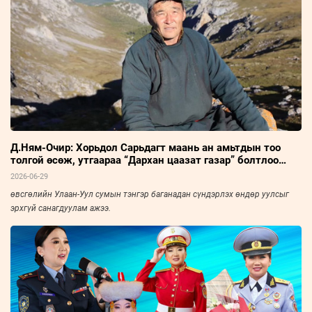
хүч дүүрэн амьдарсан эрхэм хүний ярианаас улс, орны нийгэм, эдийн
засаг, улс төрийн амьдралын нэгэн үе ихэд тодхон харагдана.
Д.Ням-Очир: Хорьдол Сарьдагт маань ан амьтдын тоо
толгой өсөж, утгаараа “Дархан цаазат газар” болтлоо
хөгжсөнд сэтгэл бахдаж явдаг
2026-06-29
өвсгөлийн Улаан-Уул сумын тэнгэр баганадан сүндэрлэх өндөр уулсыг
эрхгүй санагдуулам ажээ.