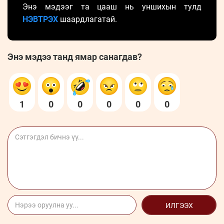
Энэ мэдээг та цааш нь уншихын тулд
НЭВТРЭХ
шаардлагатай.
Энэ мэдээ танд ямар санагдав?
1
0
0
0
0
0
ИЛГЭЭХ