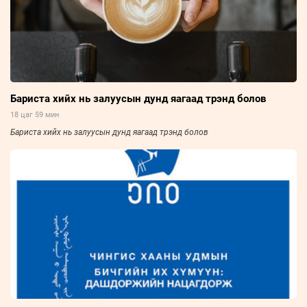
Бариста хийх нь залуусын дунд яагаад трэнд болов
18 цаг 59 мин
Бариста хийх нь залуусын дунд яагаад трэнд болов