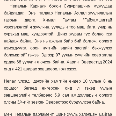
Непалын Карнали болон Судурпашчим мужуудад
байрладаг. Энэ талаар Непалын Аялал жуулчлалын
газрын дарга Химал Гаутам “Гайхамшигтай
үзэсгэлэнтэй ч жуулчин, уулчдын тоо маш бага, учир нь
хүрэхэд маш хүндрэлтэй. Шинэ журам тус болно гэж
найдаж байна. Энэ нь ажлын байр бий болгож, орлого
нэмэгдүүлж, орон нутгийн эдийн засгийг бэхжүүлэх
боломжтой” гэжээ. Эдгээр 97 уулын сүүлийн хоёр жилд
ердөө 68 уулчин л очсон байна. Харин Эверестэд 2024
онд л 421 авирах зөвшөөрөл олгожээ.
Непал улсад дэлхийн хамгийн өндөр 10 уулын 8 нь
оршдог бөгөөд өнгөрсөн онд л гэхэд уулын
зөвшөөрлийн төлбөрөөс 5.9 сая ам.долларын орлого
олсны 3/4-ийг зөвхөн Эверестээс бүрдүүлсэн байна.
Мөн Непалын парламент шинэ хууль хэлэлцэж байгаа