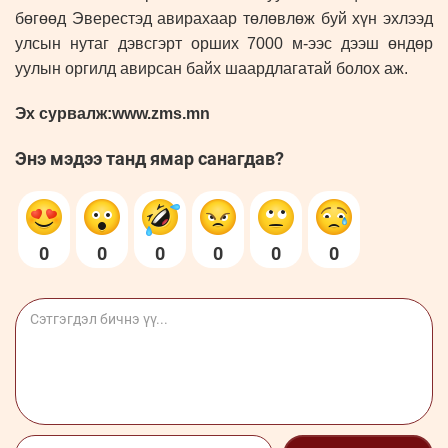
бөгөөд Эверестэд авирахаар төлөвлөж буй хүн эхлээд
улсын нутаг дэвсгэрт орших 7000 м-ээс дээш өндөр
уулын оргилд авирсан байх шаардлагатай болох аж.
Эх сурвалж:www.zms.mn
Энэ мэдээ танд ямар санагдав?
0
0
0
0
0
0