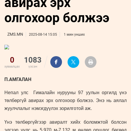
авирах эрх
ҮНДЭСНИЙ
ВИДЕО
Бизнес
ФОТО
МЭДЭЭЛЛИЙН
хөгжил
олгохоор болжээ
ZUUNII
ТӨВ
Leaderships
УРЛАГ
MEDEE
forum
Бүртгүүлэх
WEEKLY
Нэвтрэх
ZMS.MN
2025-08-14 15:05
1 мин унших
0
1083
хуваалцах
үзсэн
П.АМГАЛАН
Непал улс Гималайн нурууны 97 уулын оргилд үнэ
төлбөргүй авирах эрх олгохоор болжээ. Энэ нь аялал
жуулчлалыг нэмэгдүүлэх зорилготой аж.
Үнэ төлбөргүйгээр авиралт хийх боломжтой болсон
эдгээр уулс нь 5,970 м-7,132 м өндөр оршдог бөгөөд