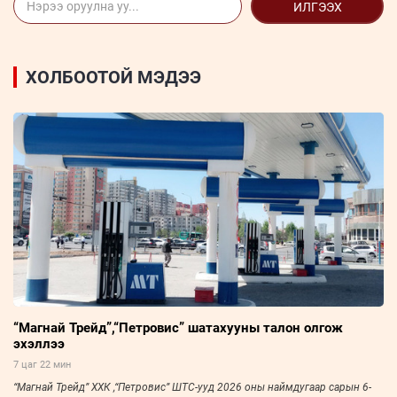
ИЛГЭЭХ
ХОЛБООТОЙ МЭДЭЭ
“Магнай Трейд”,“Петровис” шатахууны талон олгож
эхэллээ
7 цаг 22 мин
“Магнай Трейд” ХХК ,“Петровис” ШТС-ууд 2026 оны наймдугаар сарын 6-