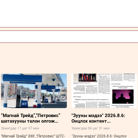
“Магнай Трейд”,“Петровис”
"Зууны мэдээ" 2026.8.6:
шатахууны талон олгож
Онцлох контент...
эхэллээ
Уржигдар 17 цаг 57 мин
Уржигдар 06 цаг 31 мин
“Магнай Трейд” ХХК ,“Петровис” ШТС-
"Зууны мэдээ" 2026.8.6: Онцлох