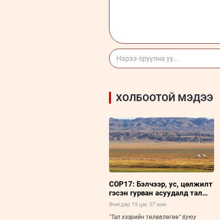
ХОЛБООТОЙ МЭДЭЭ
COP17: Бэлчээр, ус, цөлжилт
гэсэн гурван асуудалд тал
хээрийн төлөвлөгөө төвлөрч
Өчигдөр 19 цаг 57 мин
байна
"Тал хээрийн төлөвлөгөө" буюу