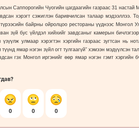
лсын Саппорогийн Чуогийн цагдаагийн газраас 31 настай 
вдсан хэрэгт сэжиглэн баривчилсан талаар мэдээллээ. Т
 түрээсийн байрны ойролцоо рестораны үүднээс Монгол Ул
аван зүй бус үйлдэл хийхийг завдсаныг камерын бичлэгээ
л үзүүлж улмаар хэрэгтэн хэргийн газраас зугтсан нь но
и түүнд ямар нэгэн зүйл огт тулгаагүй" хэмээн мэдүүлсэн т
вдсан гэх Монгол иргэнийг өөр ямар нэгэн гэмт хэргийн б
гдав?
0
0
0