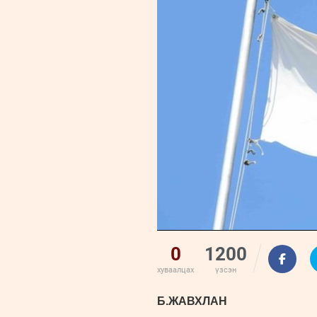
0
1200
хуваалцах
үзсэн
Б.ЖАВХЛАН