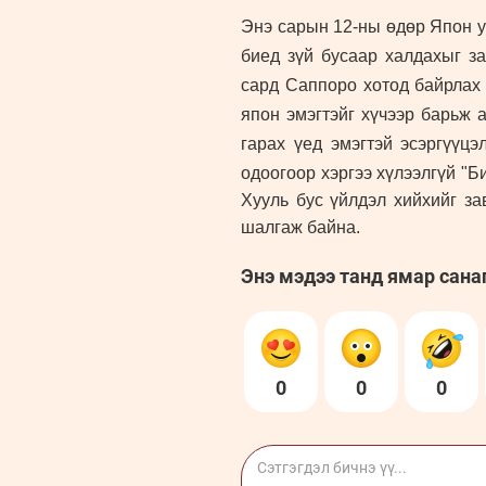
Энэ сарын 12-ны өдөр Япон у
биед зүй бусаар халдахыг за
сард Саппоро хотод байрлах
япон эмэгтэйг хүчээр барьж 
гарах үед эмэгтэй эсэргүүцэ
одоогоор хэргээ хүлээлгүй "Б
Хууль бус үйлдэл хийхийг за
шалгаж байна.
Энэ мэдээ танд ямар сана
0
0
0