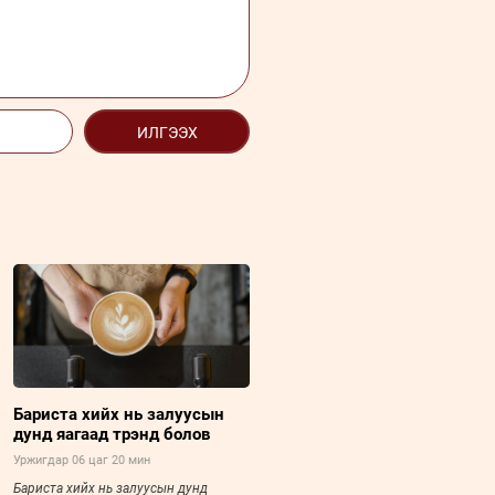
ИЛГЭЭХ
Бариста хийх нь залуусын
дунд яагаад трэнд болов
Уржигдар 06 цаг 20 мин
Бариста хийх нь залуусын дунд