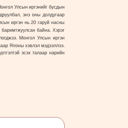
Монгол Улсын иргэнийг бусдын
одруулбал, энэ оны долдугаар
сын иргэн нь 20 гаруй насны
р баримтжуулсан байна. Хэрэг
тлогджээ.
Монгол Улсын иргэн
алаар Японы хэвлэл мэдээллээ.
үртгэлтэй эсэх талаар нарийн