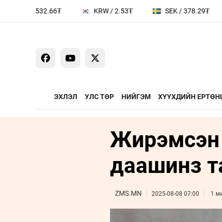
 532.66₮
KRW / 2.53₮
SEK / 378.29₮
JPY 
ЭХЛЭЛ
УЛС ТӨР
НИЙГЭМ
ХҮҮХДИЙН ЕРТӨН
Жирэмсэн 
ҮЗЭЛ БОДЛЫН ЧӨЛӨӨТ
ЯРИЛЦАХ ЦАГ
ТАЛБАР
Сайд ярьж бай
даашинз т
Зууны мэдээни
Дугаарын зочи
ZMS.MN
2025-08-08 07:00
1 м
Бизнес хөгжил
Leaderships fo