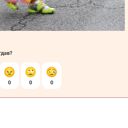
гдав?
0
0
0