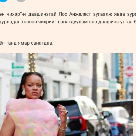
өн чихэр”-н даашинзтай Лос Анжелест зугаалж яваа зур
дурладаг хөөсөн чихрийг санагдуулам энэ даашинз угтаа б
оёл танд ямар санагдав.