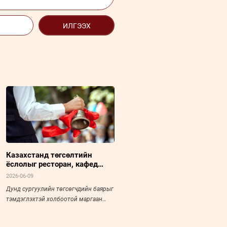
ИЛГЭЭХ
Казахстанд төгсөлтийн
ёслолыг ресторан, кафед
хийхийг хориглолоо
2026-06-09
Дунд сургуулийн төгсөгчдийн баярыг
тэмдэглэхтэй холбоотой маргаан
хэлэлцүүлэг Монго