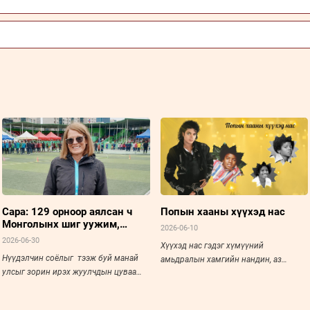
Сара: 129 орноор аялсан ч
Попын хааны хүүхэд нас
Монголынх шиг уужим,
2026-06-10
тайван мэдрэмжийг хаанаас
2026-06-30
Хүүхэд нас гэдэг хүмүүний
ч авч байгаагүй
Нүүдэлчин соёлыг тээж буй манай
амьдралын хамгийн нандин, аз
улсыг зорин ирэх жуулчдын цуваа
жаргалтай үе байдаг. Хар
хөвөрсөөр.