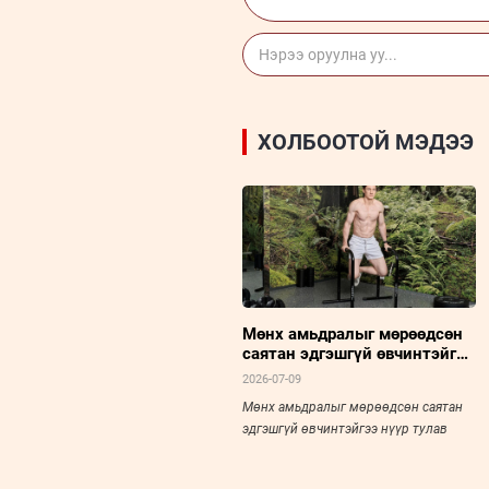
ХОЛБООТОЙ МЭДЭЭ
Мөнх амьдралыг мөрөөдсөн
саятан эдгэшгүй өвчинтэйгээ
нүүр тулав
2026-07-09
Мөнх амьдралыг мөрөөдсөн саятан
эдгэшгүй өвчинтэйгээ нүүр тулав