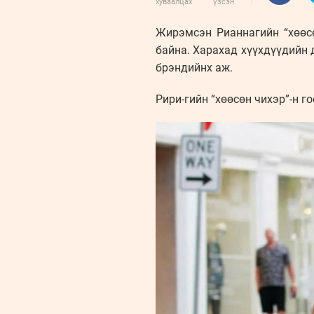
хуваалцах
үзсэн
Жирэмсэн Рианнагийн “хөөс
байна. Харахад хүүхдүүдийн 
брэндийнх аж.
Рири-гийн “хөөсөн чихэр”-н г