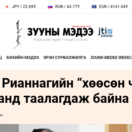
/ 22.69₮
RUB / 43.77₮
EUR / 4141.04₮
CH
Ц
БӨХИЙН МЭДЭЭ
ЭРЭН СУРВАЛЖИЛГА
ZUUNII MEDEE WEEKL
Рианнагийн “хөөсөн 
ДӨРВӨН ХӨЛТЭЙ АНД
ЭДИЙН ЗАС
на
ХЭВШМЭЛ ОЙЛГОЛТОО
ЭМЭГТЭЙЧ
анд таалагдаж байна 
й зочин
ӨӨРЧИЛЬЕ
МАНЛАЙЛА
н
МОНГОЛ ӨВ СОЁЛ
ин
ФОТО
ҮНДЭСНИЙ
rum
ТӨВ