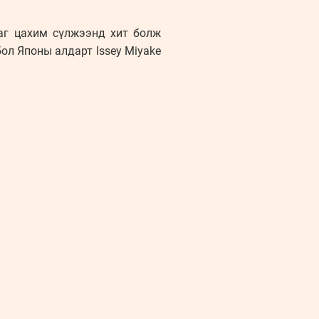
аг цахим сүлжээнд хит болж
ол Японы алдарт Issey Miyake