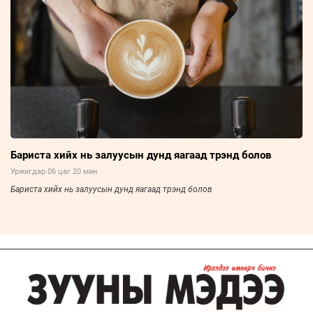
Бариста хийх нь залуусын дунд яагаад трэнд болов
Уржигдар 06 цаг 20 мин
Бариста хийх нь залуусын дунд яагаад трэнд болов