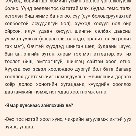
-Хүүхэд хэвийн дэглэмийн үеийн хоолоо үргэлжлүүлж
болно. Үүнд зөөлөн тос багатай мах, будаа, төмс, талх,
исгэлэн биш жимс ба ногоо, сүү (сүү боловсруулахтай
холбоотой асуудалгүй бол), хүүхэд хөхүүл бол ойр
ойрхон, илүү удаан хөхүүл, шингэн сэлбэх давсны
уусмал уулгах (хлорасоль, вакадо, оралит, электролит
гэх мэт), Өвчтэй хүүхдэд шингэн шөл, будааны шүүс,
бантан, энгийн зутан, хярам гэх мэт өтгөвтөр, хэт их
тослог биш, амтлагчгүй, шингэц сайтай хоол өгнө.
Хүүхэд хөх эсвэл хоолондоо дургүй бол бага багаар
хооллох давтамжийг нэмэгдүүлнэ. Өвчилсний дараах
хоёр долоо хоногийн хугацаанд хүүхдийн хооллох
давтамжийг нэмж, нэг удаа хоол нэмж өгнө.
-Ямар хүнснээс зайлсхийх вэ?
-Өөх тос ихтэй хоол хүнс, чихрийн агууламж ихтэй уух
зүйлс, ундаа.