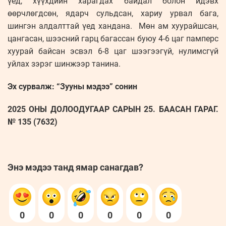
үед, хүүхдийн харагдах байдал болон идэвх
өөрчлөгдсөн, ядарч сульдсан, хариу урвал бага,
шингэн алдалттай үед хандана. Мөн ам хуурайшсан,
цангасан, шээсний гарц багассан буюу 4-6 цаг памперс
хуурай байсан эсвэл 6-8 цаг шээгээгүй, нулимсгүй
уйлах зэрэг шинжээр танина.
Эх сурвалж: “Зууны мэдээ” сонин
2025 ОНЫ ДОЛООДУГААР САРЫН 25. БААСАН ГАРАГ.
№ 135 (7632)
Энэ мэдээ танд ямар санагдав?
0
0
0
0
0
0