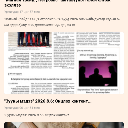
“Магнай Трейд”,“Петровис” шатахууны талон олгож
эхэллээ
Уржигдар 17 цаг 57 мин
“Магнай Трейд” ХХК ,“Петровис” ШТС-ууд 2026 оны наймдугаар сарын 6-
ны өдөр буюу өчигдрөөс эхлэн иргэд , аж ах
"Зууны мэдээ" 2026.8.6: Онцлох контент...
Уржигдар 06 цаг 31 мин
"Зууны мэдээ" 2026.8.6: Онцлох контент...