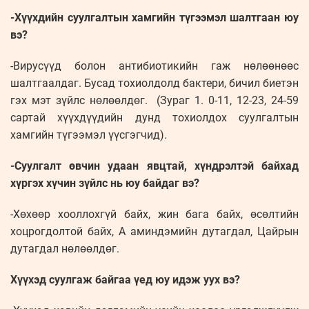
-Хүүхдийн суулгалтын хамгийн түгээмэл шалтгаан юу
вэ?
-Вирусүүд болон антибиотикийн гаж нөлөөнөөс
шалтгаалдаг. Бусад тохиолдолд бактери, бичил биетэн
гэх мэт зүйлс нөлөөлдөг. (Зураг 1. 0-11, 12-23, 24-59
сартай хүүхдүүдийн дунд тохиолдох суулгалтын
хамгийн түгээмэл үүсгэгчид).
-Суулгалт өвчин удаан явцтай, хүндрэлтэй байхад
хүргэх хүчин зүйлс нь юу байдаг вэ?
-Хөхөөр хооллохгүй байх, жин бага байх, өсөлтийн
хоцрогдолтой байх, А аминдэмийн дутагдал, Цайрын
дутагдал нөлөөлдөг.
Хүүхэд суулгаж байгаа үед юу идэж уух вэ?