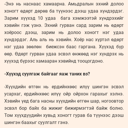
-Энэ нь наснаас хамаарна. Амьдралын эхний долоо
хоногт өдөрт дөрөв ба түүнээс дээш удаа хүндэрдэг.
Зарим хүүхэд 10 удаа бага хэмжээтэй хүндрэхийг
хэвийн гэж үзнэ. Эхний гурван сард зарим нь өдөрт
хоёроос дээш, зарим нь долоо хоногт нэг удаа
хүндэрдэг. Аль аль нь хэвийн. Хоёр нас хүртэл өдөрт
нэг удаа зөөлөн биежсэн баас гаргана. Хүүхэд бүр
өөр. Өдөрт гурван удаа эсвэл өнжөөд нэг хүндрэх нь
хүүхэд бүрээс хамааран хэвийнд тооцогдоно.
-Хүүхэд суулгаж байгааг яаж таних вэ?
-Хүүхдийн өтгөн нь ердийнхөөс илүү шингэн эсвэл
усархаг, ердийнхөөс илүү ойр ойрхон гарахыг хэлнэ.
Хэвийн үед бага насны хүүхдийн өтгөн шар, ногоовтор
эсвэл бор байх ба жижиг бижирмэгтэй байж болно.
Том хүүхдүүдийн хувьд хоногт гурав ба түүнээс дээш
шингэн баахыг суулгалт гэнэ.