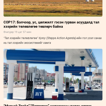
COP17: Бэлчээр, ус, цөлжилт гэсэн гурван асуудалд тал
хээрийн төлөвлөгөө төвлөрч байна
Өчигдөр 19 цаг 57 мин
"Тал хээрийн төлөвлөгөө" буюу (Steppe Action Agenda)-ийн гол үзэл санаа
нь тал хээрийн экосистемийг хамга