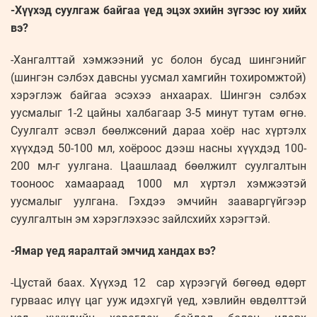
-Хүүхэд суулгаж байгаа үед эцэх эхийн зүгээс юу хийх
вэ?
-Хангалттай хэмжээний ус болон бусад шингэнийг
(шингэн сэлбэх давсны уусмал хамгийн тохиромжтой)
хэрэглэж байгаа эсэхээ анхаарах. Шингэн сэлбэх
уусмалыг 1-2 цайны халбагаар 3-5 минут тутам өгнө.
Суулгалт эсвэл бөөлжсөний дараа хоёр нас хүртэлх
хүүхдэд 50-100 мл, хоёроос дээш насны хүүхдэд 100-
200 мл-г уулгана. Цаашлаад бөөлжилт суулгалтын
тооноос хамаараад 1000 мл хүртэл хэмжээтэй
уусмалыг уулгана. Гэхдээ эмчийн зааваргүйгээр
суулгалтын эм хэрэглэхээс зайлсхийх хэрэгтэй.
-Ямар үед яаралтай эмчид хандах вэ?
-Цустай баах. Хүүхэд 12 сар хүрээгүй бөгөөд өдөрт
гурваас илүү цаг ууж идэхгүй үед, хэвлийн өвдөлттэй