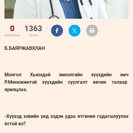
0
1363
хуваалцах
үзсэн
Б.БАЯРЖАВХЛАН
Монгол Хьюндай эмнэлгийн хүүхдийн эмч
Р.Мөнхжинтэй хүүхдийн суулгалт өвчин талаар
ярилцлаа.
-Хүүхэд хэвийн үед хэдэн удаа өтгөнөө гадагшлуулах
ёстой вэ?