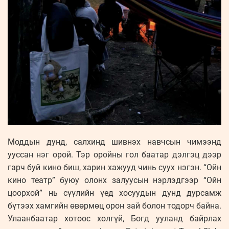
Моддын дунд, салхинд шивнэх навчсын чимээнд
ууссан нэг орой. Тэр оройны гол баатар дэлгэц дээр
гарч буй кино биш, харин хажууд чинь суух нэгэн. “Ойн
кино театр” буюу олонх залуусын нэрлэдгээр “Ойн
цоорхой” нь сүүлийн үед хосуудын дунд дурсамж
бүтээх хамгийн өвөрмөц орон зай болон тодорч байна.
Улаанбаатар хотоос холгүй, Богд ууланд байрлах