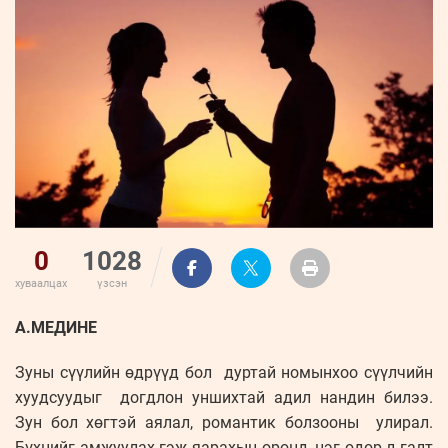
ҮНДЭСНИЙ
ВИДЕО
Бизнес
ФОТО
МЭДЭЭЛЛИЙН
хөгжил
ZUUNII
ТӨВ
Leaderships
УРЛАГ
MEDEE
forum
Бүртгүүлэх
WEEKLY
Нэвтрэх
0
1028
хуваалцах
үзсэн
А.МЕДИНЕ
Зуны сүүлийн өдрүүд бол дуртай номынхоо сүүлчийн
хуудсуудыг догдлон уншихтай адил нандин билээ.
Зун бол хөгтэй аялал, романтик болзооны улирал.
Бүхнийг амжуулах гэж яарахын оронд, нэг өдөр л галт