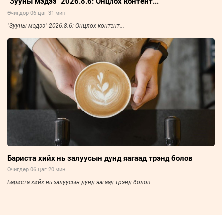
"Зууны мэдээ" 2026.8.6: Онцлох контент...
Өчигдөр 06 цаг 31 мин
"Зууны мэдээ" 2026.8.6: Онцлох контент...
Бариста хийх нь залуусын дунд яагаад трэнд болов
Өчигдөр 06 цаг 20 мин
Бариста хийх нь залуусын дунд яагаад трэнд болов