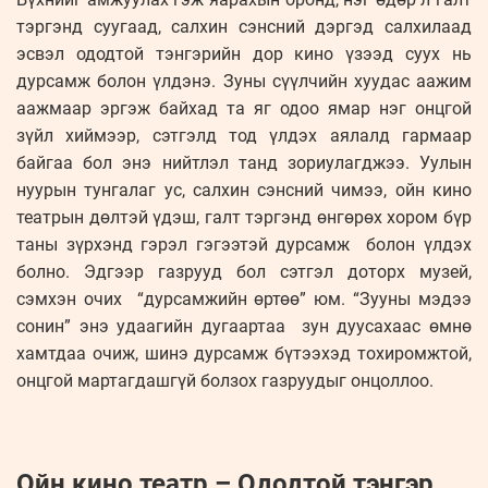
тэргэнд суугаад, салхин сэнсний дэргэд салхилаад
эсвэл ододтой тэнгэрийн дор кино үзээд суух нь
дурсамж болон үлдэнэ. Зуны сүүлчийн хуудас аажим
аажмаар эргэж байхад та яг одоо ямар нэг онцгой
зүйл хиймээр, сэтгэлд тод үлдэх аялалд гармаар
байгаа бол энэ нийтлэл танд зориулагджээ. Уулын
нуурын тунгалаг ус, салхин сэнсний чимээ, ойн кино
театрын дөлтэй үдэш, галт тэргэнд өнгөрөх хором бүр
таны зүрхэнд гэрэл гэгээтэй дурсамж болон үлдэх
болно. Эдгээр газрууд бол сэтгэл доторх музей,
сэмхэн очих “дурсамжийн өртөө” юм. “Зууны мэдээ
сонин” энэ удаагийн дугаартаа зун дуусахаас өмнө
хамтдаа очиж, шинэ дурсамж бүтээхэд тохиромжтой,
онцгой мартагдашгүй болзох газруудыг онцоллоо.
Ойн кино театр – Ододтой тэнгэр