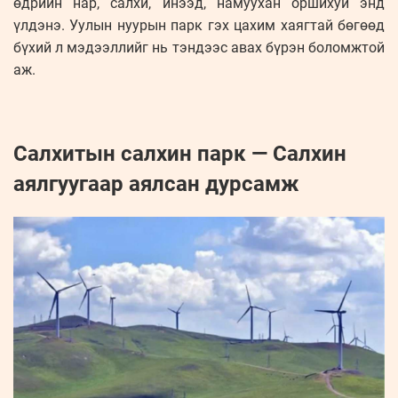
өдрийн нар, салхи, инээд, намуухан оршихуй энд
үлдэнэ. Уулын нуурын парк гэх цахим хаягтай бөгөөд
бүхий л мэдээллийг нь тэндээс авах бүрэн боломжтой
аж.
Салхитын салхин парк — Салхин
аялгуугаар аялсан дурсамж