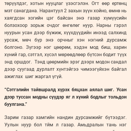
төрүүлдэг, хотын нууцлаг үзэсгэлэн. Огт өөр ертөнц
мэт санагдана. Нарантуул 2 захын зүүн хойно, өмнө нь
хаягдсан хогийн цэг байсан энэ газар хүмүүсийн
болзохоор зорьж очдог өнгөлөг нуур. Нарны гэрэл
нуурын усан дээр бүжиж, хүүхдүүдийн инээд салхинд
урсаж, мөч бүр энэ орчныг хэн нэгний дурсамж
болгоно. Зүгээр нэг цөөрөм, хэдэн мод биш, харин
хүний гар, сэтгэл, хүсэл мөрөөдлөөр бүтсэн бодит түүх
энд оршдог. Тэнд цөөрмийн эрэг дээрх модон сандал
дээр суугаад дурлалт хүнтэйгээ чимээгүйхэн байгал
ажиглах шиг жаргал үгүй.
“Сэтгэлийн тайвшралд хүрэх бяцхан аялал шиг. Усан
дээр туссан модны сүүдэр яг л хүний бодлыг тольдон
буулгана.”
Зарим газар хамгийн нандин дурсамжийг бүтээдэг.
Уулын нуур бол тйм л газар. Амьдралын тань нэг