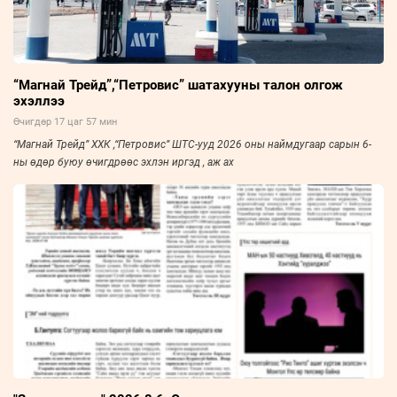
“Магнай Трейд”,“Петровис” шатахууны талон олгож
эхэллээ
Өчигдөр 17 цаг 57 мин
“Магнай Трейд” ХХК ,“Петровис” ШТС-ууд 2026 оны наймдугаар сарын 6-
ны өдөр буюу өчигдрөөс эхлэн иргэд , аж ах