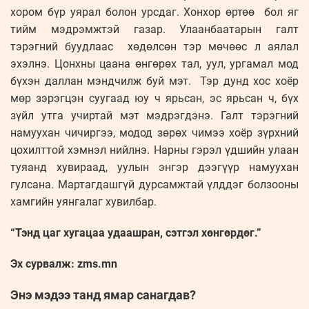
хором бүр уярал болон урсдаг. Хонхор өртөө бол яг
тийм мэдрэмжтэй газар. Улаанбаатарын галт
тэрэгний буудлаас хөдөлсөн тэр мөчөөс л аялал
эхэлнэ. Цонхны цаана өнгөрөх тал, уул, ургамал мод
бүхэн даллан мэндчилж буй мэт. Тэр дунд хос хоёр
мөр зэрэгцэн суугаад юу ч ярьсан, эс ярьсан ч, бүх
зүйл утга учиртай мэт мэдрэгдэнэ. Галт тэрэгний
намуухан чичиргээ, модод зөрөх чимээ хоёр зүрхний
цохилттой хэмнэл нийлнэ. Нарны гэрэл үдшийн улаан
туяанд хувираад, уулын энгэр дээгүүр намуухан
гулсана. Мартагдашгүй дурсамжтай үлддэг болзооны
хамгийн уянгалаг хувилбар.
“Тэнд цаг хугацаа удаашран, сэтгэл хөнгөрдөг.”
Эх сурвалж: zms.mn
Энэ мэдээ танд ямар санагдав?