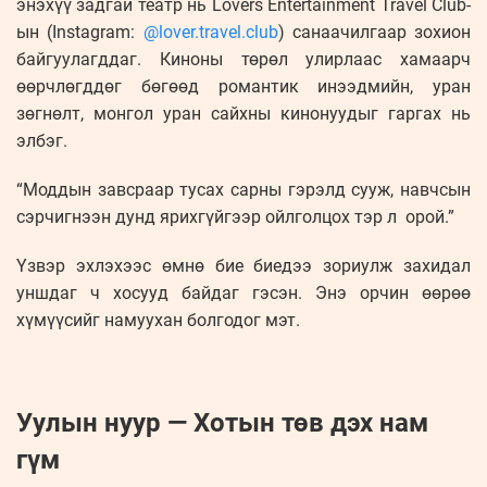
энэхүү задгай театр нь Lovers Entertainment Travel Club-
ын (Instagram:
@lover.travel.club
) санаачилгаар зохион
байгуулагддаг. Киноны төрөл улирлаас хамаарч
өөрчлөгддөг бөгөөд романтик инээдмийн, уран
зөгнөлт, монгол уран сайхны кинонуудыг гаргах нь
элбэг.
“Моддын завсраар тусах сарны гэрэлд сууж, навчсын
сэрчигнээн дунд ярихгүйгээр ойлголцох тэр л орой.”
Үзвэр эхлэхээс өмнө бие биедээ зориулж захидал
уншдаг ч хосууд байдаг гэсэн. Энэ орчин өөрөө
хүмүүсийг намуухан болгодог мэт.
Уулын нуур — Хотын төв дэх нам
гүм