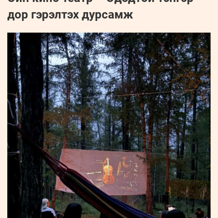
дор гэрэлтэх дурсамж