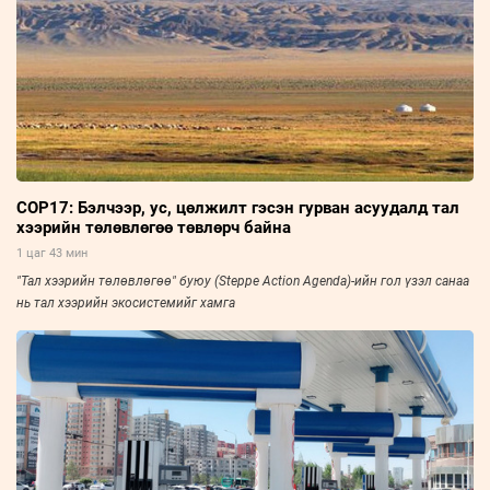
COP17: Бэлчээр, ус, цөлжилт гэсэн гурван асуудалд тал
хээрийн төлөвлөгөө төвлөрч байна
1 цаг 43 мин
"Тал хээрийн төлөвлөгөө" буюу (Steppe Action Agenda)-ийн гол үзэл санаа
нь тал хээрийн экосистемийг хамга