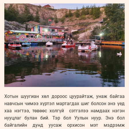
Хотын шуугиан хөл дороос цуурайтаж, унаж байгаа
навчсын чимээ хүртэл мартагдах шиг болсон энэ үед
хаа нэгтээ, төвөөс холгүй сэтгэлээ намдаах нэгэн
нууцлаг булан бий. Тэр бол Уулын нуур. Энэ бол
байгалийн дунд уусаж орхисон мэт мэдрэмж