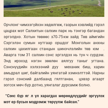
Орчлонг чимээгүйхэн хөдөлгөж, газрын хэвлийд гэрэл
цацрах мэт Салхитын салхин парк нь тэнгэр багандан
эргэлднэ. Хотын төвөөс з70‑75 км зайд Төв аймгийн
Сэргэлэн сумын нутгаар оршдог Монголын анхны
салхин цахилгаан станцын шинэчлэлийн төв юм .
Аварга том 31 салхин сэнс эргэлдэх нь тун ч сүрдэм.
Энд ирэхэд нэгэн зөөлөн аялгуу таныг угтана.
Сэнснүүдийн хэлхээний дуу механик биш, харин
амьдрал шиг, байгалийн уянгатай хэмнэлттэй. Нарны
гэрэл сэнсний далбаанд гялтганан, цэвэр агаарт
зогсох мөч бүр дотно, уянгалаг дурсамж болно.
“Сэнс бүр яг л үл харагдах мөрөөдлүүдийг эргүүлэх
мэт ер бусын мэдрэмж төрүүлж байсан.”