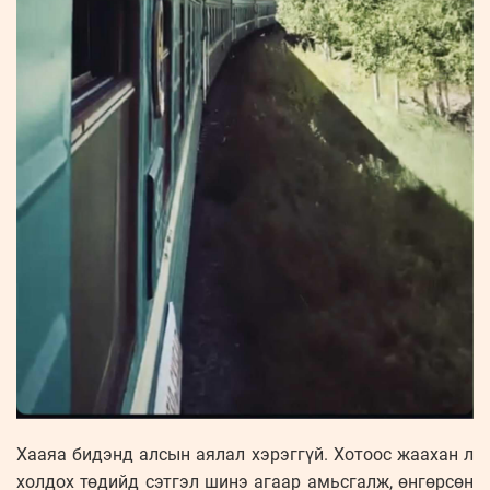
Хааяа бидэнд алсын аялал хэрэггүй. Хотоос жаахан л
холдох төдийд сэтгэл шинэ агаар амьсгалж, өнгөрсөн