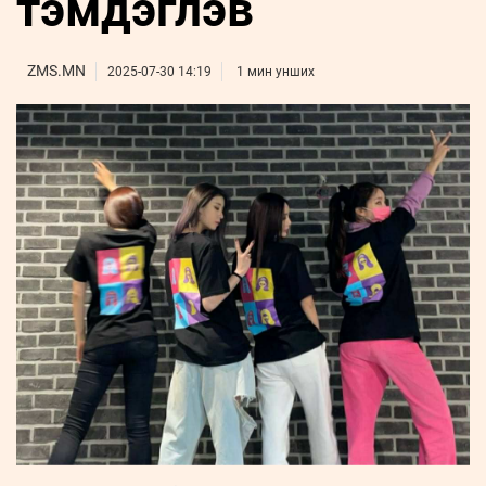
тэмдэглэв
ҮНДЭСНИЙ
ВИДЕО
Бизнес
ФОТО
МЭДЭЭЛЛИЙН
хөгжил
ZUUNII
ТӨВ
Leaderships
ZMS.MN
2025-07-30 14:19
1 мин унших
УРЛАГ
MEDEE
forum
Бүртгүүлэх
WEEKLY
Нэвтрэх