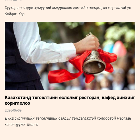
Хүүхэд нас гэдэг хүмүүний амьдралын хамгийн нандин, аз жаргалтай үе
байдаг. Хар
Казахстанд төгсөлтийн ёслолыг ресторан, кафед хийхийг
хориглолоо
2026-06-09
Дунд сургуулийн төгсөгчдийн баярыг тэмдэглэхтэй холбоотой маргаан
хэлэлцүүлэг Монго