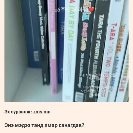
Эх сурвалж: zms.mn
Энэ мэдээ танд ямар санагдав?