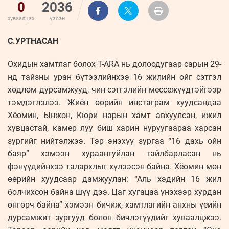
0
2036
хуваалцах
үзсэн
С.УРТНАСАН
Охидын хамтлаг болох T-ARA нь долоодугаар сарын 29-
нд тайзны уран бүтээлийнхээ 16 жилийн ойг сэтгэл
хөдлөм дурсамжууд, чин сэтгэлийн мессежүүдтэйгээр
тэмдэглэлээ. Жиён өөрийн инстаграм хуудсандаа
Хёомин, Ынжон, Кюри нарын хамт авхуулсан, ижил
хувцастай, камер луу биш харин нуруугаараа харсан
зургийг нийтэлжээ. Тэр энэхүү зургаа “16 дахь ойн
баяр” хэмээн хураангуйлан тайлбарласан нь
фэнүүдийнхээ талархлыг хүлээсэн байна. Хёомин мөн
өөрийн хуудсаар дамжуулан: “Аль хэдийн 16 жил
болчихсон байна шүү дээ. Цаг хугацаа үнэхээр хурдан
өнгөрч байна” хэмээн бичиж, хамтлагийн анхны үеийн
дурсамжит зургууд болон бичлэгүүдийг хуваалцжээ.