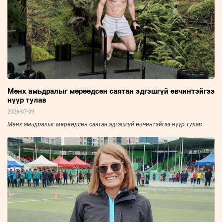
Мөнх амьдралыг мөрөөдсөн саятан эдгэшгүй өвчинтэйгээ
нүүр тулав
2026-07-09
Мөнх амьдралыг мөрөөдсөн саятан эдгэшгүй өвчинтэйгээ нүүр тулав