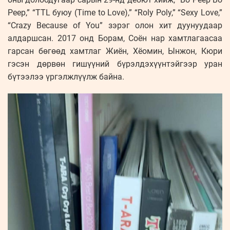
Peep,” “TTL буюу (Time to Love),” “Roly Poly,” “Sexy Love,”
“Crazy Because of You” зэрэг олон хит дуунуудаар
алдаршсан. 2017 онд Борам, Соён нар хамтлагаасаа
гарсан бөгөөд хамтлаг Жиён, Хёомин, Ынжон, Кюри
гэсэн дөрвөн гишүүний бүрэлдэхүүнтэйгээр уран
бүтээлээ үргэлжлүүлж байна.