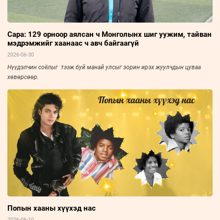
Сара: 129 орноор аялсан ч Монголынх шиг уужим, тайван
мэдрэмжийг хаанаас ч авч байгаагүй
2026-06-30
Нүүдэлчин соёлыг тээж буй манай улсыг зорин ирэх жуулчдын цуваа
хөвөрсөөр.
Попын хааны хүүхэд нас
2026-06-10