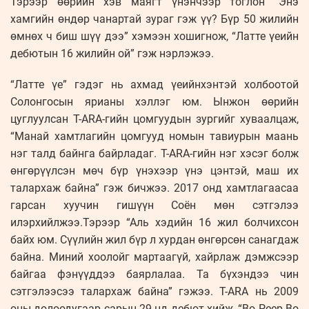
Тэрээр өөрийн хэв маягт үнэнчээр тоглон “Энэ
хамгийн өндөр чанартай зураг гэж үү? Бүр 50 жилийн
өмнөх ч биш шүү дээ” хэмээн хошигнож, “Латте үеийн
дебютын 16 жилийн ой” гэж нэрлэжээ.
“Латте үе” гэдэг нь ахмад үеийнхэнтэй холбоотой
Солонгосын ярианы хэллэг юм. Ынжон өөрийн
цуглуулсан T-ARA-гийн цомгуудын зургийг хуваалцаж,
“Манай хамтлагийн цомгууд номын тавиурын маань
нэг талд байнга байрладаг. T-ARA-гийн нэг хэсэг болж
өнгөрүүлсэн мөч бүр үнэхээр үнэ цэнтэй, маш их
талархаж байна” гэж бичжээ. 2017 онд хамтлагаасаа
гарсан хуучин гишүүн Соён мөн сэтгэлээ
илэрхийлжээ.Тэрээр “Аль хэдийн 16 жил болчихсон
байх юм. Сүүлийн жил бүр л хурдан өнгөрсөн санагдаж
байна. Миний хоолойг мартаагүй, хайрлаж дэмжсээр
байгаа фэнүүддээ баярлалаа. Та бүхэндээ чин
сэтгэлээсээ талархаж байна” гэжээ. T-ARA нь 2009
оны долоодугаар сарын 29-нд дебют хийж, “Bo Peep Bo