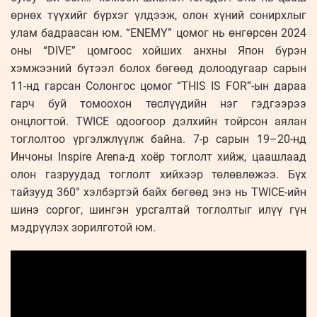
өрнөх түүхийг бүрхэг үлдээж, олон хүний сонирхлыг
улам бадраасан юм. “ENEMY” цомог нь өнгөрсөн 2024
оны “DIVE” цомгоос хойших анхны Япон бүрэн
хэмжээний бүтээл болох бөгөөд долоодугаар сарын
11-нд гарсан Солонгос цомог “THIS IS FOR”-ын дараа
гарч буй томоохон төслүүдийн нэг гэдгээрээ
онцлогтой. TWICE одоогоор дэлхийн тойрсон аялан
тоглолтоо үргэлжлүүлж байна. 7-р сарын 19–20-нд
Инчоны Inspire Arena-д хоёр тоглолт хийж, цаашлаад
олон газруудад тоглолт хийхээр төлөвлөжээ. Бүх
тайзууд 360° хэлбэртэй байх бөгөөд энэ нь TWICE-ийн
шинэ соргог, шингэн урсгалтай тоглолтыг илүү гүн
мэдрүүлэх зорилготой юм.