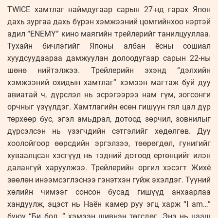
TWICE хамтлаг наймдугаар сарын 27-нд гарах Япон
дахь зургаа дахь бүрэн хэмжээний цомгийнхоо нэртэй
адил “ENEMY” кино маягийн трейлерийг танилцууллаа.
Тухайн бичлэгийг Японы албан ёсны сошиал
хуудсуудаараа дамжуулан долоодугаар сарын 22-ны
шөнө нийтэлжээ. Трейлерийн эхэнд “дэлхийн
хэмжээний охидын хамтлаг” хэмээн магтаж буй дуу
авиатай ч, дүрслэл нь эсрэгээрээ нам гүм, зогсонги
орчныг үзүүлдэг. Хамтлагийн есөн гишүүн гял цал дүр
төрхөөр бус, эгэл амьдрал, дотоод зөрчил, зовнилыг
дүрсэлсэн нь үзэгчдийн сэтгэлийг хөдөлгөв. Дуу
хоолойгоор өөрсдийн эргэлзээ, төөрөгдөл, гунигийг
хуваалцсан хэсгүүд нь тэдний дотоод ертөнцийг илэн
далангүй харуулжээ. Трейлерийн оргил хэсэгт Жихё
зөөлөн инээмсэглэснээ гэнэтхэн гүйж эхэлдэг. Түүний
хөлийн чимээг сонсон бусад гишүүд анхаарлаа
хандуулж, эцэст нь Наён камер руу эгц харж “I am…”
буюу “Би бол…” хэмээн шивнэн төгсдөг. Энэ нь цааш