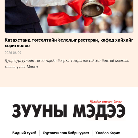
Казахстанд төгсөлтийн ёслолыг ресторан, кафед хийхийг
хориглолоо
2026-06-09
Дунд сургуулийн төгсөгчдийн баярыг тэмдэглэхтэй холбоотой маргаан
хэлэлцүүлэг Монго
Бидний тухай
Сурталчилгаа Байршуулах
Холбоо барих