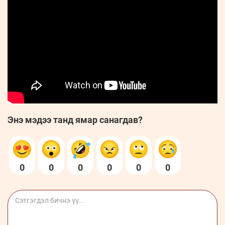
Энэ мэдээ танд ямар санагдав?
0
0
0
0
0
0