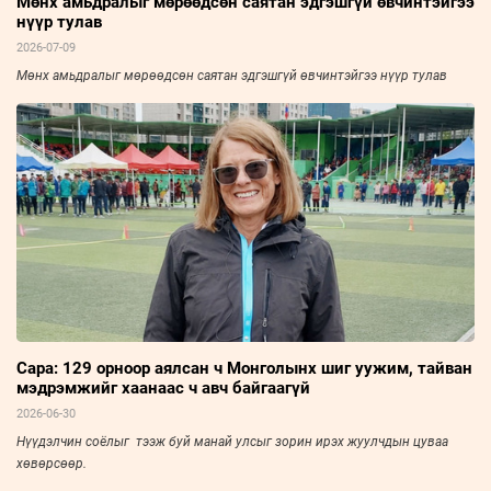
Мөнх амьдралыг мөрөөдсөн саятан эдгэшгүй өвчинтэйгээ
нүүр тулав
2026-07-09
Мөнх амьдралыг мөрөөдсөн саятан эдгэшгүй өвчинтэйгээ нүүр тулав
Сара: 129 орноор аялсан ч Монголынх шиг уужим, тайван
мэдрэмжийг хаанаас ч авч байгаагүй
2026-06-30
Нүүдэлчин соёлыг тээж буй манай улсыг зорин ирэх жуулчдын цуваа
хөвөрсөөр.