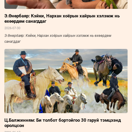
Э.Өнөрбаяр: Кэйки, Нархан хоёрын хайрын хэлэмж нь
өхөөрдөм санагддаг
2026-07-30
Э.Өнөрбаяр: Кейки, Нархан хоёрын хайрын хэлэмж нь өхөөрдөм
санагддаг
Ц.Балжинням: Би толбот бортойгоо 30 гаруй тэмцээнд
оролцсон