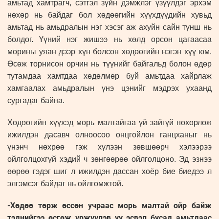
амьтад хамтрагч, сэтгэл зүйн дэмжлэг үзүүлдэг эрхэм
нөхөр нь байдаг бол хөдөөгийн хүүхдүүдийн хувьд
амьтад нь амьдралын нэг хэсэг аж ахуйн сайн түнш нь
болдог. Үүний нэг жишээ нь хөлд орсон цагаасаа
морины уяан дээр хүн болсон хөдөөгийн нэгэн хүү юм.
Өсөж торнисон орчин нь түүнийг байгальд болон өдөр
тутамдаа хамтдаа хөдөлмөр буй амьтдаа хайрлаж
хамгаалах амьдралын үнэ цэнийг мэдрэх ухаанд
сургадаг байна.
Хөдөөгийн хүүхэд морь малтайгаа үй зайгүй нөхөрлөж
ижилдэн дасавч олноосоо онцгойлон ганцханыг нь
үнэнч нөхрөө гэж хүлээн зөвшөөрч хэлээрээ
ойлголцохгүй хэдий ч зөнгөөрөө ойлголцоно. Эд эзнээ
өөрөө гэдэг шиг л ижилдэн дассан хоёр бие биедээ л
элгэмсэг байдаг нь ойлгомжтой.
-Хөдөө төрж өссөн учраас морь малтай ойр байж
тэднийгээ өсгөж үржүүлэв үү эсвэл бусад амьтдаас