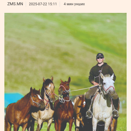
ҮНДЭСНИЙ
ВИДЕО
ZMS.MN
Бизнес
2025-07-22 15:11
4 мин унших
ФОТО
МЭДЭЭЛЛИЙН
хөгжил
ZUUNII
ТӨВ
Leaderships
УРЛАГ
MEDEE
forum
Бүртгүүлэх
WEEKLY
Нэвтрэх