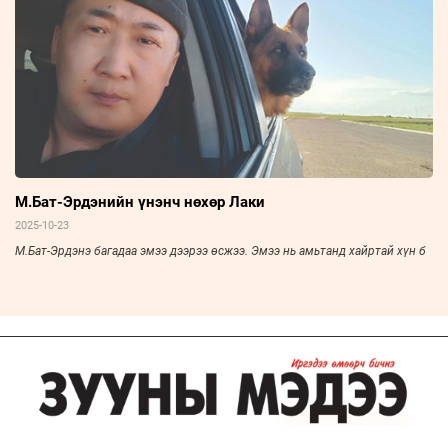
М.Бат-Эрдэнийн үнэнч нөхөр Лаки
2025-10-23
М.Бат-Эрдэнэ багадаа эмээ дээрээ өсжээ. Эмээ нь амьтанд хайртай хүн б