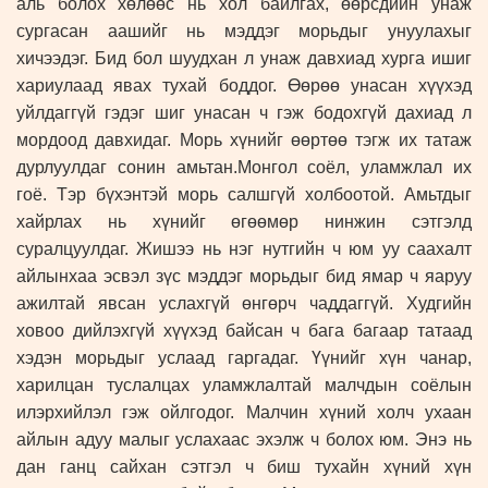
аль болох хөлөөс нь хол байлгах, өөрсдийн унаж
сургасан аашийг нь мэддэг морьдыг унуулахыг
хичээдэг. Бид бол шуудхан л унаж давхиад хурга ишиг
хариулаад явах тухай боддог. Өөрөө унасан хүүхэд
уйлдаггүй гэдэг шиг унасан ч гэж бодохгүй дахиад л
мордоод давхидаг. Морь хүнийг өөртөө тэгж их татаж
дурлуулдаг сонин амьтан.Монгол соёл, уламжлал их
гоё. Тэр бүхэнтэй морь салшгүй холбоотой. Амьтдыг
хайрлах нь хүнийг өгөөмөр нинжин сэтгэлд
суралцуулдаг. Жишээ нь нэг нутгийн ч юм уу саахалт
айлынхаа эсвэл зүс мэддэг морьдыг бид ямар ч яаруу
ажилтай явсан услахгүй өнгөрч чаддаггүй. Худгийн
ховоо дийлэхгүй хүүхэд байсан ч бага багаар татаад
хэдэн морьдыг услаад гаргадаг. Үүнийг хүн чанар,
харилцан туслалцах уламжлалтай малчдын соёлын
илэрхийлэл гэж ойлгодог. Малчин хүний холч ухаан
айлын адуу малыг услахаас эхэлж ч болох юм. Энэ нь
дан ганц сайхан сэтгэл ч биш тухайн хүний хүн