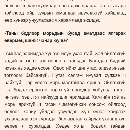
бодсон ч давхиулмаар санагдаж цаанаасаа л асарч
тойглоод ойр зуурын юмандаа явуулахгүй хайрлаад
өөр хүнээр унуулахаас ч харамлаад эхэлдэг.
-Таны бодлоор морьдын бусад амьтдаас ялгарах
өвөрмөц шинж чанар юу вэ?
-Амьтад заримдаа хүнээс илүү ухаантай. Хэл ойлгохгүй
хэдий ч эзнээ зөнгөөрөө л таньдаг. Багадаа бидний
ихэнх нь хөдөө өссөн. Одоогийнх шиг утас, элдэв янзын
тоглоом байсангүй. Нутаг сэлгэж нүүвэл сүлжээ ч
байхгүй. Тэр үедээ морь малтайгаа ярина. Ойлгохгүй
гэх бодол ерөөсөө төрөхгүй өнөөдөр хоёулаа тэгнэ,
ингэнэ гээд л яг найзууд шиг ярилцдаг. Хамгийн гоё нь
морь ярихгүй ч гэсэн чимээгүйхэн сонсож ойлгоод
өөдөөс хариу үйлдэл үзүүлдэг. Хүн хүнээ хайрлах
ухаанд аав ээж сургадаг бол амьтан хайрлах ухаанд хүн
өөрөө л суралцдаг. Хөдөө хотыг бодвол тайван