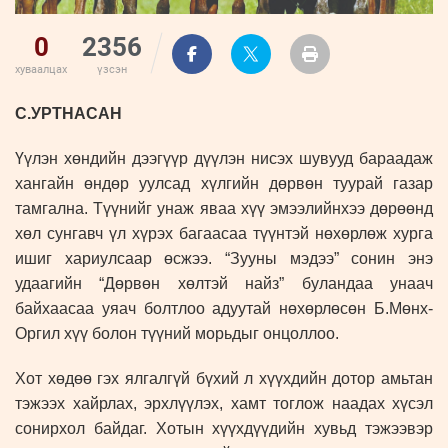
0
2356
хуваалцах
үзсэн
С.УРТНАСАН
Үүлэн хөндийн дээгүүр дүүлэн нисэх шувууд бараадаж
хангайн өндөр уулсад хүлгийн дөрвөн туурай газар
тамгална. Түүнийг унаж яваа хүү эмээлийнхээ дөрөөнд
хөл сунгавч үл хүрэх багаасаа түүнтэй нөхөрлөж хурга
ишиг хариулсаар өсжээ. “Зууны мэдээ” сонин энэ
удаагийн “Дөрвөн хөлтэй найз” буландаа унаач
байхаасаа уяач болтлоо адуутай нөхөрлөсөн Б.Мөнх-
Оргил хүү болон түүний морьдыг онцоллоо.
Хот хөдөө гэх ялгалгүй бүхий л хүүхдийн дотор амьтан
тэжээх хайрлах, эрхлүүлэх, хамт тоглож наадах хүсэл
сонирхол байдаг. Хотын хүүхдүүдийн хувьд тэжээвэр