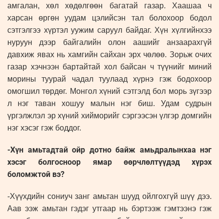
амгалан, хөл хөдөлгөөн багатай газар. Хаашаа ч
харсан өргөн уудам цэлийсэн тал болохоор бодол
сэтгэлгээ хүртэл уужим саруул байдаг. Хүн хүлгийнхээ
нуруун дээр байгалийн олон аашийг анзаарахгүй
давхиж явах нь хамгийн сайхан эрх чөлөө. Зорьж очих
газар хэчнээн бартайтай хол байсан ч түүнийг миний
морины туурай чадал туулаад хүрнэ гэж бодохоор
омогшил төрдөг. Монгол хүний сэтгэлд бол морь зүгээр
л нэг таван хошуу малын нэг биш. Удам судрын
үргэлжлэл эр хүний хийморийг сэргээсэн үлгэр домгийн
нэг хэсэг гэж боддог.
-Хүн амьтадтай ойр дотно байж амьдралынхаа нэг
хэсэг болгосноор ямар өөрчлөлтүүдэд хүрэх
боломжтой вэ?
-Хүүхдийн сониуч занг амьтан шууд ойлгохгүй шүү дээ.
Аав ээж амьтан гэдэг утгаар нь бэртээж гэмтээнэ гэж