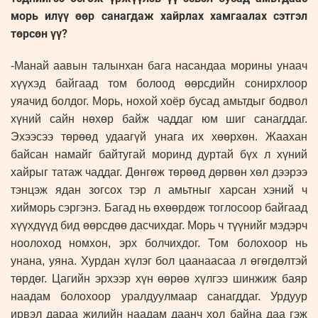
морь илүү өөр санагдаж хайрлах хамгаалах сэтгэл
төрсөн үү?
-Манай аавын талынхан бага насандаа морины унаач
хүүхэд байгаад том болоод өөрсдийн сонирхлоор
уяачид болдог. Морь, нохой хоёр бусад амьтдыг бодвол
хүний сайн нөхөр байж чаддаг юм шиг санагддаг.
Эхээсээ төрөөд удаагүй унага их хөөрхөн. Жаахан
байсан намайг байтугай моринд дуртай бүх л хүний
хайрыг татаж чаддаг. Дөнгөж төрөөд дөрвөн хөл дээрээ
тэнцэж ядан зогсох тэр л амьтныг харсан хэний ч
хийморь сэргэнэ. Багад нь өхөөрдөж тоглосоор байгаад
хүүхдүүд бид өөрсдөө дасчихдаг. Морь ч түүнийг мэдэрч
ноолоход номхон, эрх болчихдог. Том болохоор нь
унана, уяна. Хурдан хүлэг бол цаанаасаа л өгөгдөлтэй
төрдөг. Цагийн эрхээр хүн өөрөө хүлгээ шинжиж баяр
наадам болохоор уралдуулмаар санагддаг. Урдуур
ирвэл дараа жилийн наадам даанч хол байна даа гэж