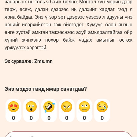
чанарынх нь толь ч байж болно. Монгол хүн морин дээр
төрж, өсөж, дэлэн дээрээс нь дэлхийг хардаг гээд л
яриа байдаг. Энэ үгээр эрт дээрээс үеэсээ л адууны үнэ
цэнийг илэрхийлсэн гэж ойлгодог. Хүмүүс олон янзын
өнгө зүстэй амьтан тэжээснээс ахуй амьдралтайгаа ойр
хүний жинхэнэ нөхөр байж чадах амьтныг өсгөж
үржүүлэх хэрэгтэй.
Эх сурвалж: Zms.mn
Энэ мэдээ танд ямар санагдав?
0
0
0
0
0
0