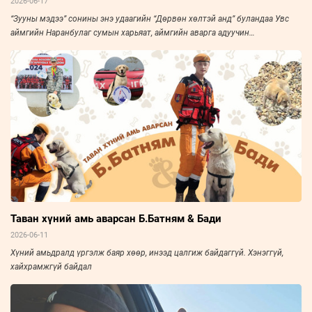
2026-06-17
“Зууны мэдээ” сонины энэ удаагийн “Дөрвөн хөлтэй анд” буландаа Увс
аймгийн Наранбулаг сумын харьяат, аймгийн аварга адуучин
Ц.Балжинням болон түүний үнэнч “найз” Толбот бор морийг онцолж
байна.
Таван хүний амь аварсан Б.Батням & Бади
2026-06-11
Хүний амьдралд үргэлж баяр хөөр, инээд цалгиж байдаггүй. Хэнэггүй,
хайхрамжгүй байдал