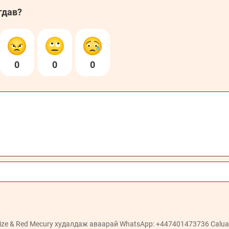
гдав?
0
0
0
idize & Red Mecury худалдаж аваарай WhatsApp: +447401473736 Caluai