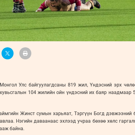
 Монгол Улс байгуулагдсаны 819 жил, Үндэсний эрх чөлөө
увьсгалын 104 жилийн ойн үндэсний их баяр наадмаар 51
аймгийн Жинст сумын харьяат, Тэргүүн Богд дэвжээний 
авлаа. Нэгийн даваанаас эхлээд учраа бөхөө хөлс гаргал
ааж байна.