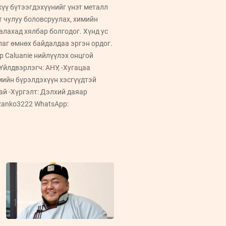
үү бүтээгдэхүүнийг үнэт металл
эт чулуу боловсруулах, химийн
алахад хялбар болгодог. Хүнд ус
лаг өмнөх байдалдаа эргэн ордог.
р Caluanie нийлүүлэх онцгой
г -Үйлдвэрлэгч: АНУ, -Хугацаа
мийн бүрэлдэхүүн хэсгүүдтэй
ай -Хүргэлт: Дэлхий даяар
anko3222 WhatsApp: