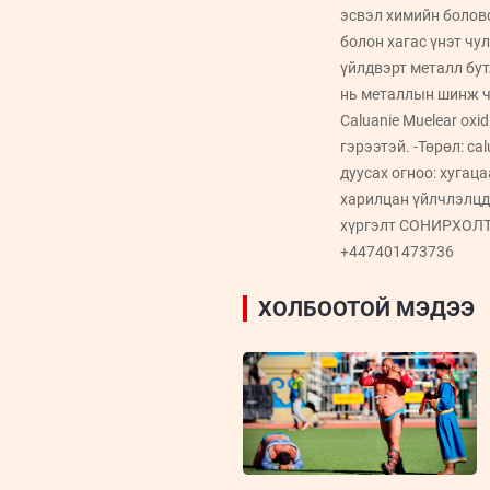
эсвэл химийн болов
болон хагас үнэт чу
үйлдвэрт металл бут
нь металлын шинж ча
Caluanie Muelear ox
гэрээтэй. -Төрөл: cal
дуусах огноо: хугац
харилцан үйлчлэлцд
хүргэлт СОНИРХОЛТ
+447401473736
ХОЛБООТОЙ МЭДЭЭ