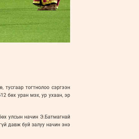
, тусгаар тогтнолоо сэргээн
2 бөх уран мэх, ур ухаан, эр
бөх улсын начин Э.Батмагнай
гүй давж буй залуу начин энэ