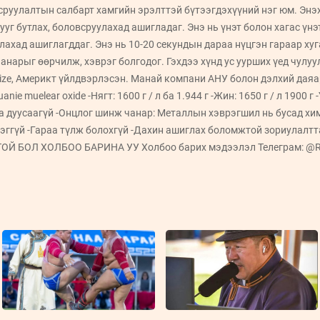
сруулалтын салбарт хамгийн эрэлттэй бүтээгдэхүүний нэг юм. Энэх
лууг бутлах, боловсруулахад ашигладаг. Энэ нь үнэт болон хагас үн
лахад ашиглагддаг. Энэ нь 10-20 секундын дараа нүцгэн гараар хуг
нарыг өөрчилж, хэврэг болгодог. Гэхдээ хүнд ус уурших үед чулуу
idize, Америкт үйлдвэрлэсэн. Манай компани АНУ болон дэлхий даяа
uanie muelear oxide -Нягт: 1600 г / л ба 1.944 г -Жин: 1650 г / л 1900 
аа дуусаагүй -Онцлог шинж чанар: Металлын хэврэгшил нь бусад хи
эггүй -Гараа түлж болохгүй -Дахин ашиглах боломжтой зориулалтт
ОЙ БОЛ ХОЛБОО БАРИНА УУ Холбоо барих мэдээлэл Телеграм: @R