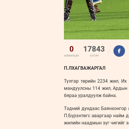
0
17843
хуваалцах
үзсэн
П.ЛХАГВАЖАРГАЛ
Тулгар төрийн 2234 жил, Их
мандуулсны 114 жил, Ардын х
бяраа уралдуулж байна.
Тэдний дундаас Баянхонгор 
П.Бүрэнтөгс аваргаар найм д
жилийн наадмын зүг чигийг з