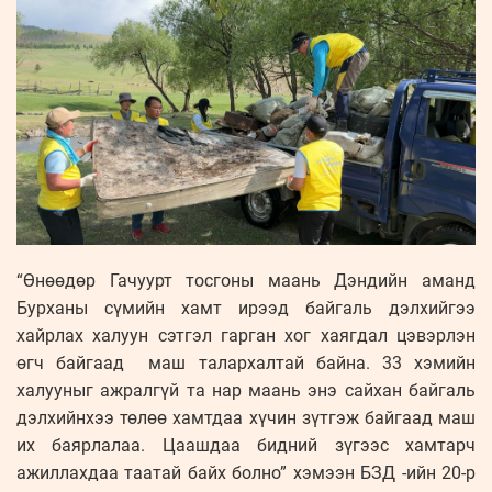
“Өнөөдөр Гачуурт тосгоны маань Дэндийн аманд
Бурханы сүмийн хамт ирээд байгаль дэлхийгээ
хайрлах халуун сэтгэл гарган хог хаягдал цэвэрлэн
өгч байгаад маш талархалтай байна. 33 хэмийн
халууныг ажралгүй та нар маань энэ сайхан байгаль
дэлхийнхээ төлөө хамтдаа хүчин зүтгэж байгаад маш
их баярлалаа. Цаашдаа бидний зүгээс хамтарч
ажиллахдаа таатай байх болно” хэмээн БЗД -ийн 20-р