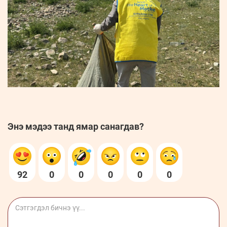
Энэ мэдээ танд ямар санагдав?
92
0
0
0
0
0