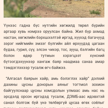
Үүнээс гадна бүс нутгийн хөгжилд төрөл бүрийн
аргаар хувь нэмрээ оруулсан байна. Жил бүр ахмад
настан, хөгжлийн бэрхшээлтэй иргэд, хүүхэд багачууд
зэрэг нийгмийн эмзэг бүлгийн айл өрхүүдэд цагаан
будаа, гурил, сүү, элсэн чихэр, тос, зууш, бэлгийн багц
болон өдөр тутмын хэрэгцээт хүнсний
бүтээгдэхүүнээр хангаж баяр наадмаа санаа амар
тэмдэглэхээр тусалж өгч байжээ.
“Алгасал баярын хайр, амь бэлэглэх хайр” дэлхий
дахины цусны донорын аяныг тогтмол зохион
байгуулснаар цусны хомсдолын улмаас амь нас нь
эрсдэлд орсон иргэдэд тусалж, ДЭМБ-аас идэвхтэй
санал болгож буй үнэ төлбөргүй цусаа өгөх соёлыг