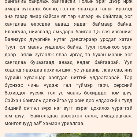
байгалиа хайрлаж байгаасай. Голын эрэг дээр ирж
амарч зугаалж болно, гол нь явахдаа таныг ирэхэд
энэ газар ямар байсан яг тэр чигээр нь байлгаж, хог
хаягдлаа өөрсдөө аваад явдаг баймаар байна.
Ялангуяа, нийслэлд амьдарч байгаа 1,5 сая иргэнийг
Баянзүрх дүүргийн нутаг дэвсгэрээр урсдаг хатан
Туул гол маань ундаалж байна. Туул голынхоо эрэг
дээр аялж зугаалж яваа иргэд та бүхэн маань хог
хаягдлаа буцаагаад аваад явдаг байгаарай. Уул
хаданд явахдаа архины шил, ус ундааны лааз сав, янз
бүрийн хуванцар хаягдал битгий үлдээгээрэй. Тэр
бүхнээс чинь үүдэж гал түймэр гарч, хөрсний
бохирдол үүсэж, гол ус маань бохирддог юм шүү.
Сайхан байгаль дэлхийгээ үр хойчдоо үлдээхийн тулд
бидний сэтгэл зүрх нэг зүгт зэрэг цохилох үүрэгтэй
юм шүү. Байгальдаа цэвэрхэн аялж, амьдарцгаая,
монголчууд аа!” хэмээн уриаллаа.