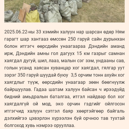
2025.06.22-ны 33 хэмийн халуун нар шарсан өдөр Ням
гарагт шар хантааз өмссөн 250 гаруй сайн дурынхан
болон итгэгч өөрсдийн унаагаараа Дэндийн аманд
ирж, Дэндийн амны гол дагуух 15 км газрыг самнан
хаягдал дугуй, шил, лааз, малын сэг зэм, ундааны сав,
голын усанд хаясан хуванцар хог хаягдал, гялгар уут
зэрэг 350 гаруй шуудай буюу 3,5 орчим тонн ахуйн хог
хаягдлыг түүж, өөрсдийн унаагаар зөөн бөөгнүүлж
байршуулав. Гадаа шатам халуун байсан ч ирээдүйд
бидний амьдралын баталгаа, итгэл найдвар бол хог
хаягдалгүй ой мод, эко орчин гэдгийг ойлгосон
итгэгчид халуун сэтгэл баяр хөөртэйгөөр байгаль
дэлхийгээ цэвэрлэн хүрээлэн буй орчноо тав тухтай
болгоход хувь нэмрээ орууллаа.