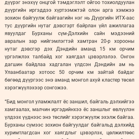
дүүрэг энэхүү онцгой тэмдэглэлт ойгоо тохиолдуулан
дүүргийн иргэддээ хүртээмжтэй олон арга хэмжээ
зохион байгуулж байгаагийн нэг нь Дүүргийн ИТХ-аас
тус дүүргийн нутаг дэвсгэрт байрлан үйл ажиллагаа
явуулдаг Бурханы сүм-Дэлхийн сайн мэдээний
авралын зар нийгэмлэгтэй хамтран 20-р хорооны
нутаг дэвсгэр дэх Дэндийн аманд 15 км орчим
үргэлжлэх талбайд хог хаягдал цэвэрлэлээ. Онгон
дагшин байдлаа хадгалан үлдсэн Дэндийн ам нь
Улаанбаатар хотоос 50 орчим км зайтай байдаг
бөгөөд дүүргээс энэ аманд монгол ахуй кластер төсөл
хэрэгжүүлэхээр сонгожээ.
“Бид монгол уламжлалт ёс заншил, байгаль дэлхийгээ
хамгаалах, малчин иргэдийнхээ ёс заншлыг өвлүүлэн
үлдээх үүднээс энэ төслийг хэрэгжүүлж эхэлж байгаа.
Бурханы сүмээс зохион байгуулдаг байгальд дэлхийд
хуримтлагдсан хог хаягдлыг цэвэрлэх, цөлжилтөөс