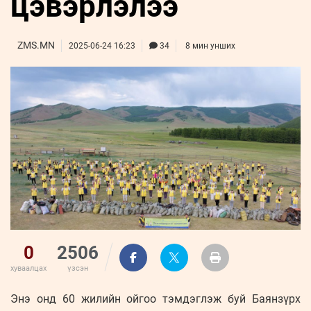
цэвэрлэлээ
ҮНДЭСНИЙ
ВИДЕО
Бизнес
ФОТО
МЭДЭЭЛЛИЙН
хөгжил
ZUUNII
ТӨВ
Leaderships
ZMS.MN
2025-06-24 16:23
34
8 мин унших
УРЛАГ
MEDEE
forum
Бүртгүүлэх
WEEKLY
Нэвтрэх
0
2506
хуваалцах
үзсэн
Энэ онд 60 жилийн ойгоо тэмдэглэж буй Баянзүрх