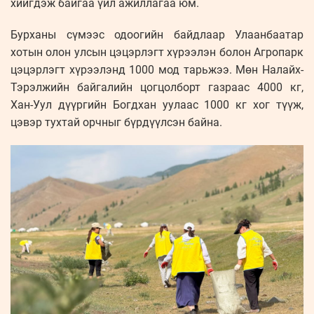
хийгдэж байгаа үйл ажиллагаа юм.
Бурханы сүмээс одоогийн байдлаар Улаанбаатар
хотын олон улсын цэцэрлэгт хүрээлэн болон Агропарк
цэцэрлэгт хүрээлэнд 1000 мод тарьжээ. Мөн Налайх-
Тэрэлжийн байгалийн цогцолборт газраас 4000 кг,
Хан-Уул дүүргийн Богдхан уулаас 1000 кг хог түүж,
цэвэр тухтай орчныг бүрдүүлсэн байна.