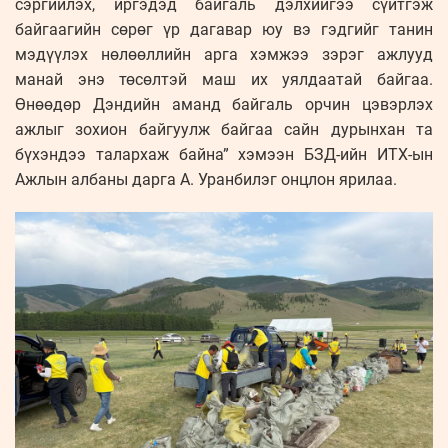
сэргийлэх, иргэдэд байгаль дэлхийгээ сүйтгэж
байгаагийн сөрөг үр дагавар юу вэ гэдгийг танин
мэдүүлэх нөлөөллийн арга хэмжээ зэрэг ажлууд
манай энэ төсөлтэй маш их уялдаатай байгаа.
Өнөөдөр Дэндийн аманд байгаль орчин цэвэрлэх
ажлыг зохион байгуулж байгаа сайн дурынхан та
бүхэндээ талархаж байна” хэмээн БЗД-ийн ИТХ-ын
Ажлын албаны дарга А. Уранбилэг онцлон ярилаа.