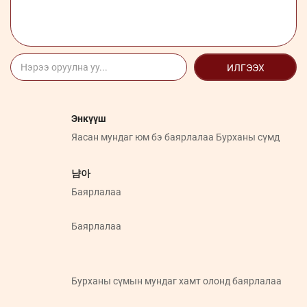
ИЛГЭЭХ
Энкүүш
Яасан мундаг юм бэ баярлалаа Бурханы сүмд
냠아
Баярлалаа
Баярлалаа
Бурханы сүмын мундаг хамт олонд баярлалаа