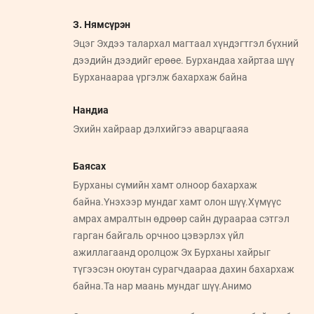
З. Нямсүрэн
Эцэг Эхдээ талархал магтаал хүндэгтгэл бүхний
дээдийн дээдийг ерөөе. Бурхандаа хайртаа шүү
Бурханаараа үргэлж бахархаж байна
Нандиа
Эхийн хайраар дэлхийгээ аварцгааяа
Баясах
Бурханы сүмийн хамт олноор бахархаж
байна.Үнэхээр мундаг хамт олон шүү.Хүмүүс
амрах амралтын өдрөөр сайн дураараа сэтгэл
гарган байгаль орчноо цэвэрлэх үйл
ажиллагаанд оролцож Эх Бурханы хайрыг
түгээсэн оюутан сурагчдаараа дахин бахархаж
байна.Та нар маань мундаг шүү.Анимо