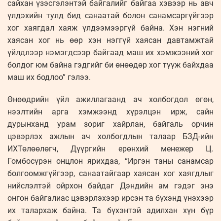
сайхан үзэсгэлэнтэй байгалийг байгаа хэвээр нь авч
үлдэхийн тулд бид санаатай болон санамсаргүйгээр
хог хаягдал хаяж үлдээмээргүй байна. Хэн нэгний
хаясан хог нь өөр хэн нэггүй хаясан давтамжтай
үйлдлээр нэмэгдсээр байгаад маш их хэмжээний хог
болдог юм байна гэдгийг би өнөөдөр хог түүж байхдаа
маш их бодлоо” гэлээ.
Өнөөдрийн үйл ажиллагаанд ач холбогдол өгөн,
нээлтийн арга хэмжээнд хүрэлцэн ирж, сайн
дурынханд урам зориг хайрлан, байгаль орчин
цэвэрлэх ажлын ач холбогдлын талаар БЗД-ийн
ИХТөлөөлөгч, Дүүргийн ерөнхий менежер Ц.
Гомбосүрэн онцлон ярихдаа, “Иргэн таны санамсар
болгоомжгүйгээр, санаатайгаар хаясан хог хаягдлыг
нийслэлтэй ойрхон байдаг Дэндийн ам гэдэг энэ
онгон байгалиас цэвэрлэхээр ирсэн та бүхэнд үнэхээр
их талархаж байна. Та бүхэнтэй адилхан хүн бүр