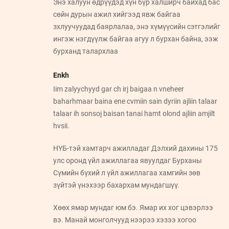
Энэ халуун өдрүүдэд хүн бүр халширч байхад бас
сөйн дурын ажил хийгээд явж байгаа
зхлуучуудад баярлалаа, энэ хүмүүсийн сэтгэлийг
ингэж нэгдүүлж байгаа агуу л бурхан байна, ээж
бурханд талархлаа
Enkh
Iim zalyychyyd gar ch irj baigaa n vneheer
baharhmaar baina ene cvmiin sain dyriin ajliin talaar
talaar ih sonsoj baisan tanai hamt olond ajliin amjilt
hvsii.
НҮБ-тэй хамтарч ажилладаг Дэлхий дахины 175
улс оронд үйл ажиллагаа явуулдаг Бурханы
Сүмийн бүхий л үйл ажиллагаа хамгийн зөв
зүйтэй үнэхээр бахархам мундагшүү.
Хөөх ямар мундаг юм бэ. Ямар их хог цэвэрлээ
вэ. Манай монголчууд нээрээ хэзээ хогоо