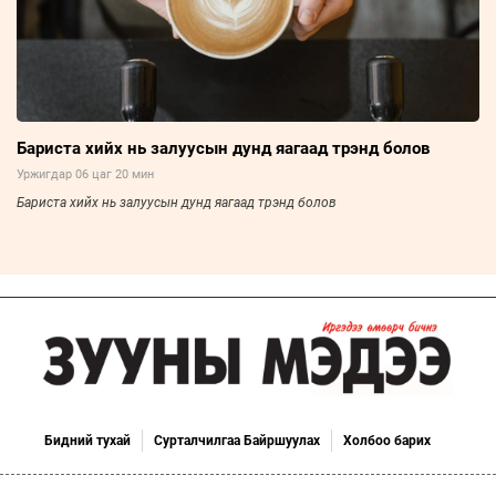
Бариста хийх нь залуусын дунд яагаад трэнд болов
Уржигдар 06 цаг 20 мин
Бариста хийх нь залуусын дунд яагаад трэнд болов
Бидний тухай
Сурталчилгаа Байршуулах
Холбоо барих