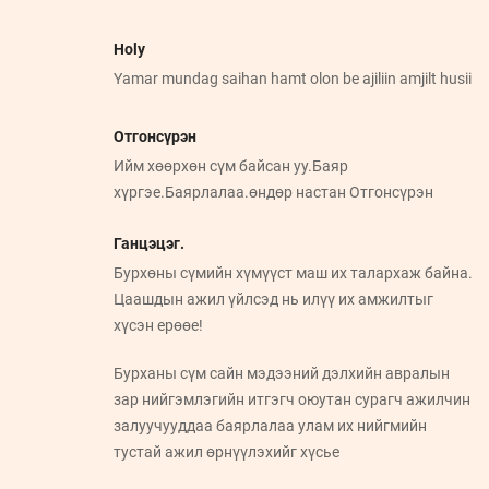
Holy
Yamar mundag saihan hamt olon be ajiliin amjilt husii
Отгонсүрэн
Ийм хөөрхөн сүм байсан уу.Баяр
хүргэе.Баярлалаа.өндөр настан Отгонсүрэн
Ганцэцэг.
Бурхөны сүмийн хүмүүст маш их талархаж байна.
Цаашдын ажил үйлсэд нь илүү их амжилтыг
хүсэн ерөөе!
Бурханы сүм сайн мэдээний дэлхийн авралын
зар нийгэмлэгийн итгэгч оюутан сурагч ажилчин
залуучууддаа баярлалаа улам их нийгмийн
тустай ажил өрнүүлэхийг хүсье