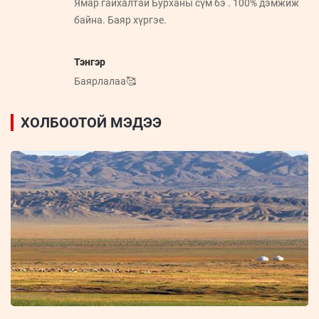
Ямар гайхалтай Бурханы сүм бэ . 100% дэмжиж
байна. Баяр хүргэе.
Тэнгэр
Баярлалаа🥰
ХОЛБООТОЙ МЭДЭЭ