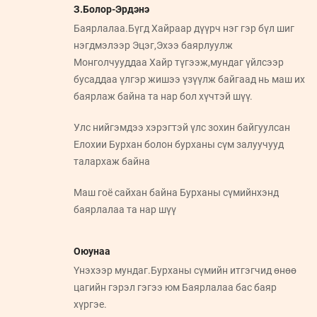
З.Болор-Эрдэнэ
Баярлалаа.Бүгд Хайраар дүүрч нэг гэр бүл шиг
нэгдмэлээр Эцэг,Эхээ баярлуулж
Монголчууддаа Хайр түгээж,мундаг үйлсээр
бусаддаа үлгэр жишээ үзүүлж байгаад нь маш их
баярлаж байна та нар бол хүчтэй шүү.
Улс нийгэмдээ хэрэгтэй үлс зохин байгуулсан
Елохии Бурхан болон бурханы сүм залуучууд
талархаж байна
Маш гоё сайхан байна Бурханы сүмийнхэнд
баярлалаа та нар шүү
Оюунаа
Үнэхээр мундаг.Бурханы сүмийн итгэгчид өнөө
цагийн гэрэл гэгээ юм Баярлалаа бас баяр
хүргэе.