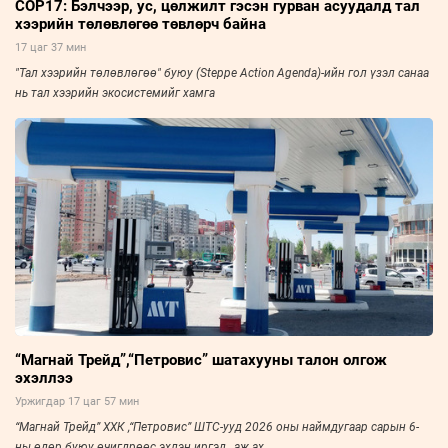
COP17: Бэлчээр, ус, цөлжилт гэсэн гурван асуудалд тал
хээрийн төлөвлөгөө төвлөрч байна
17 цаг 37 мин
"Тал хээрийн төлөвлөгөө" буюу (Steppe Action Agenda)-ийн гол үзэл санаа
нь тал хээрийн экосистемийг хамга
“Магнай Трейд”,“Петровис” шатахууны талон олгож
эхэллээ
Уржигдар 17 цаг 57 мин
“Магнай Трейд” ХХК ,“Петровис” ШТС-ууд 2026 оны наймдугаар сарын 6-
ны өдөр буюу өчигдрөөс эхлэн иргэд , аж ах