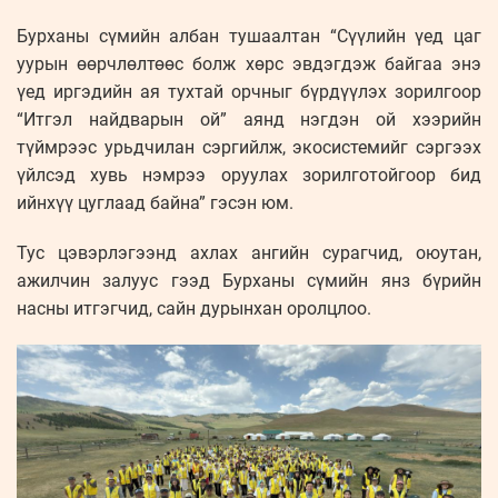
Бурханы сүмийн албан тушаалтан “Сүүлийн үед цаг
уурын өөрчлөлтөөс болж хөрс эвдэгдэж байгаа энэ
үед иргэдийн ая тухтай орчныг бүрдүүлэх зорилгоор
“Итгэл найдварын ой” аянд нэгдэн ой хээрийн
түймрээс урьдчилан сэргийлж, экосистемийг сэргээх
үйлсэд хувь нэмрээ оруулах зорилготойгоор бид
ийнхүү цуглаад байна” гэсэн юм.
Тус цэвэрлэгээнд ахлах ангийн сурагчид, оюутан,
ажилчин залуус гээд Бурханы сүмийн янз бүрийн
насны итгэгчид, сайн дурынхан оролцлоо.