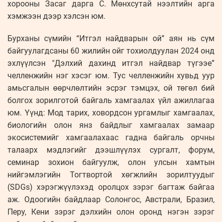
хорооны Засаг дарга С. Мөнхсутай нээлтийн арга
хэмжээн дээр хэлсэн юм.
Бурханы сүмийн “Итгэл найдварын ой” аян нь сүм
байгуулагдсаны 60 жилийн ойг тохиолдуулан 2024 онд
эхлүүлсэн "Дэлхий дахинд итгэл найдвар түгээе”
челленжийн нэг хэсэг юм. Тус челленжийн хувьд уур
амьсгалын өөрчлөлтийн эсрэг тэмцэх, ой төгөл бий
болгох зорилготой байгаль хамгаалах үйл ажиллагаа
юм. Үүнд: Мод тарих, ховордсон ургамлыг хамгаалах,
биологийн олон янз байдлыг хамгаалах замаар
экосистемийг хамгаалахаас гадна байгаль орчны
талаарх мэдлэгийг дээшлүүлэх сургалт, форум,
семинар зохион байгуулж, олон улсын хамтын
нийгэмлэгийн Тогтвортой хөгжлийн зорилтуудыг
(SDGs) хэрэгжүүлэхэд оролцох зэрэг багтаж байгаа
аж. Одоогийн байдлаар Солонгос, Австрали, Бразил,
Перу, Кени зэрэг дэлхийн олон оронд нэгэн зэрэг