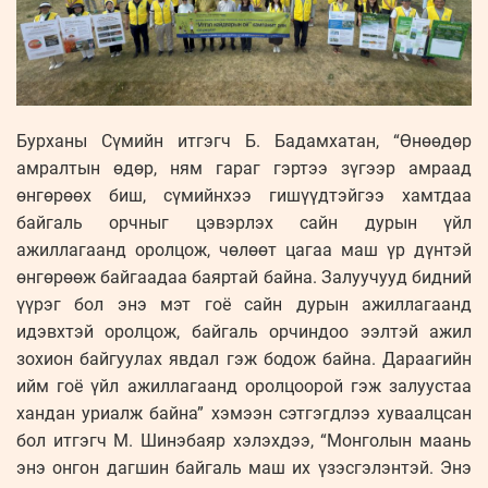
Бурханы Сүмийн итгэгч Б. Бадамхатан, “Өнөөдөр
амралтын өдөр, ням гараг гэртээ зүгээр амраад
өнгөрөөх биш, сүмийнхээ гишүүдтэйгээ хамтдаа
байгаль орчныг цэвэрлэх сайн дурын үйл
ажиллагаанд оролцож, чөлөөт цагаа маш үр дүнтэй
өнгөрөөж байгаадаа баяртай байна. Залуучууд бидний
үүрэг бол энэ мэт гоё сайн дурын ажиллагаанд
идэвхтэй оролцож, байгаль орчиндоо ээлтэй ажил
зохион байгуулах явдал гэж бодож байна. Дараагийн
ийм гоё үйл ажиллагаанд оролцоорой гэж залуустаа
хандан уриалж байна” хэмээн сэтгэгдлээ хуваалцсан
бол итгэгч М. Шинэбаяр хэлэхдээ, “Монголын маань
энэ онгон дагшин байгаль маш их үзэсгэлэнтэй. Энэ