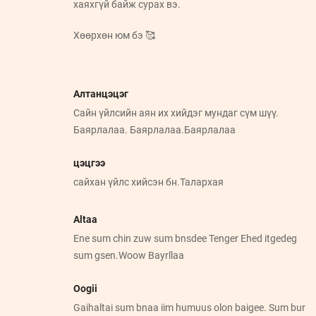
хаяхгүй байж сурах вэ.
Хөөрхөн юм бэ 🥰
Алтанцэцэг
Сайн үйлсийн аян их хийдэг мундаг сүм шүү.
Баярлалаа. Баярлалаа.Баярлалаа
цэцгээ
сайхан үйлс хийсэн бн.Талархая
Altaa
Ene sum chin zuw sum bnsdee Tenger Ehed itgedeg
sum gsen.Woow Bayrllaa
Oogii
Gaihaltai sum bnaa iim humuus olon baigee. Sum bur