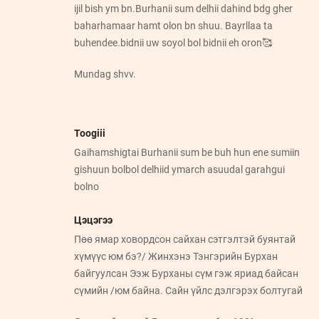
ijil bish ym bn.Burhanii sum delhii dahind bdg gher
baharhamaar hamt olon bn shuu. Bayrllaa ta
buhendee.bidnii uw soyol bol bidnii eh oron🥰
Mundag shvv.
Toogiii
Gaihamshigtai Burhanii sum be buh hun ene sumiin
gishuun bolbol delhiid ymarch asuudal garahgui
bolno
Цэцэгээ
Пөө ямар ховордсон сайхан сэтгэлтэй буянтай
хүмүүс юм бэ?/ Жинхэнэ Тэнгэрийн Бурхан
байгуулсан Ээж Бурханы сүм гэж яриад байсан
сүмийн /юм байна. Сайн үйлс дэлгэрэх болтугай