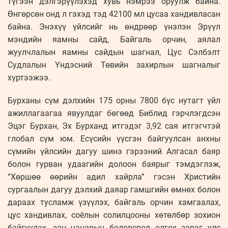
түгээн дэлгэрүүлэхэд хувь нэмрээ оруулж байна.
Өнгөрсөн онд л гэхэд тэд 42100 мл цусаа хандивласан
байна. Энэхүү үйлсийг нь өндрөөр үнэлэн Эрүүл
мэндийн яамны сайд, Байгаль орчин, аялал
жуулчлалын яамны сайдын шагнал, Цус Сэлбэлт
Судлалын Үндэсний Төвийн захирлын шагналыг
хүртээжээ.
Бурханы сүм дэлхийн 175 орны 7800 бүс нутагт үйл
ажиллагаагаа явуулдаг бөгөөд Библид гэрчлэгдсэн
Эцэг Бурхан, Эх Бурханд итгэдэг 3,92 сая итгэгчтэй
глобал сүм юм. Есүсийн үүсгэн байгуулсан анхны
сүмийн үйлсийн дагуу шинэ гэрээний Алгасал баяр
болон гурван удаагийн долоон баярыг тэмдэглэж,
“Хөршөө өөрийн адил хайрла” гэсэн Христийн
сургаалын дагуу дэлхий даяар гамшгийн өмнөх болон
дараах тусламж үзүүлэх, байгаль орчин хамгаалах,
цус хандивлах, соёлын солилцооны хөтөлбөр зохион
байгуулах, зан чанарын боловсрол олгох зэрэг улс