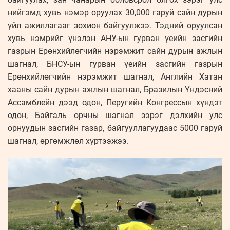
нийгэмд хувь нэмэр оруулах 30,000 гаруй сайн дурын
үйл ажиллагааг зохион байгуулжээ. Тэдний оруулсан
хувь нэмрийг үнэлэн АНУ-ын гурван үеийн засгийн
газрын Ерөнхийлөгчийн нэрэмжит сайн дурын ажлын
шагнал, БНСУ-ын гурван үеийн засгийн газрын
Ерөнхийлөгчийн нэрэмжит шагнал, Английн Хатан
хааны сайн дурын ажлын шагнал, Бразилын Үндэсний
Ассамблейн дээд одон, Перугийн Конгрессын хүндэт
одон, Байгаль орчны шагнал зэрэг дэлхийн улс
орнуудын засгийн газар, байгууллагуудаас 5000 гаруй
шагнал, өргөмжлөл хүртээжээ.