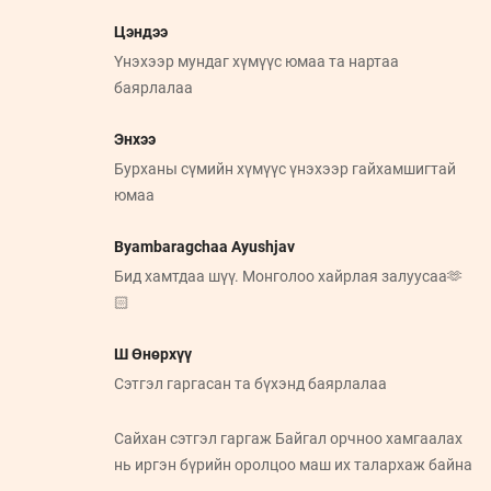
Цэндээ
Үнэхээр мундаг хүмүүс юмаа та нартаа
баярлалаа
Энхээ
Бурханы сүмийн хүмүүс үнэхээр гайхамшигтай
юмаа
Byambaragchaa Ayushjav
Бид хамтдаа шүү. Монголоо хайрлая залуусаа🫶
🏻
Ш Өнөрхүү
Сэтгэл гаргасан та бүхэнд баярлалаа
Сайхан сэтгэл гаргаж Байгал орчноо хамгаалах
нь иргэн бүрийн оролцоо маш их талархаж байна