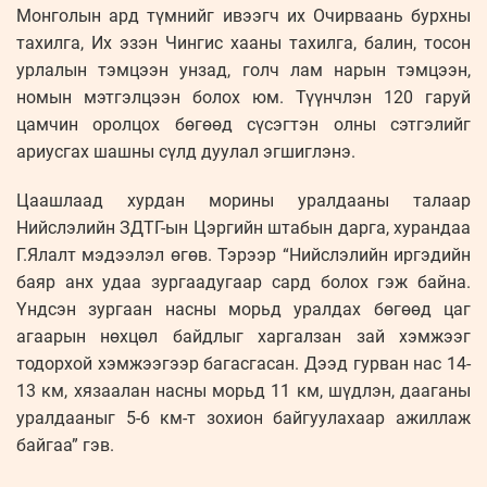
Монголын ард түмнийг ивээгч их Очирваань бурхны
тахилга, Их эзэн Чингис хааны тахилга, балин, тосон
урлалын тэмцээн унзад, голч лам нарын тэмцээн,
номын мэтгэлцээн болох юм. Түүнчлэн 120 гаруй
цамчин оролцох бөгөөд сүсэгтэн олны сэтгэлийг
ариусгах шашны сүлд дуулал эгшиглэнэ.
Цаашлаад хурдан морины уралдааны талаар
Нийслэлийн ЗДТГ-ын Цэргийн штабын дарга, хурандаа
Г.Ялалт мэдээлэл өгөв. Тэрээр “Нийслэлийн иргэдийн
баяр анх удаа зургаадугаар сард болох гэж байна.
Үндсэн зургаан насны морьд уралдах бөгөөд цаг
агаарын нөхцөл байдлыг харгалзан зай хэмжээг
тодорхой хэмжээгээр багасгасан. Дээд гурван нас 14-
13 км, хязаалан насны морьд 11 км, шүдлэн, дааганы
уралдааныг 5-6 км-т зохион байгуулахаар ажиллаж
байгаа” гэв.