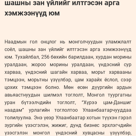
шашны зан үйлийг илтгэсэн арга
хэмжээнүүд юм
Наадмын гол онцлог нь монголчуудын уламжлалт
соёл, шашны зан үйлийг илтгэсэн арга хэмжээнүүд
юм. Тухайлбал, 256 бөхийн барилдаан, хурдан морины
уралдаан, жороо морины уралдаан, үндэсний сур
харваа, үндэсний шагайн харваа, морьт харвааны
тэмцээн, морьтны үзүүлбэр, цам харайх ёслол, сээр
цохих тэмцээн болно. Мөн есөн дүүргийн ардын
авьяастнуудын шилмэл тоглолт, Монгол туургатны
уран бүтээлчдийн тоглолт, “Хүрээ цам-Даншиг
наадам” урлагийн тоглолтоо Улаанбаатарчууддаа
толилуулна. Энэ үеэр Улаанбаатар хотын түүхэн гэрэл
зургийн үзэсгэлэн, жижиг, дунд бизнес эрхлэгчдийн
үзэсгэлэн монгол үндэсний хувцасны үзүүлбэр,