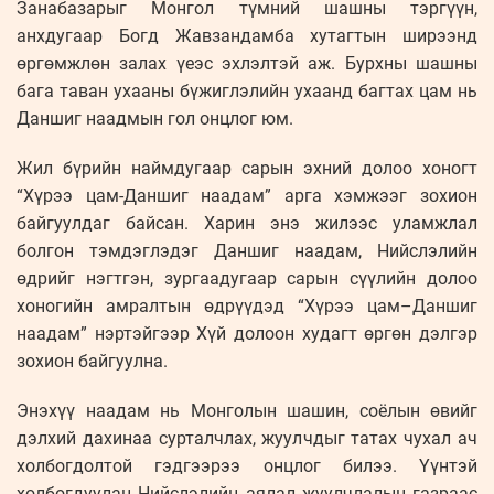
Занабазарыг Монгол түмний шашны тэргүүн,
анхдугаар Богд Жавзандамба хутагтын ширээнд
өргөмжлөн залах үеэс эхлэлтэй аж. Бурхны шашны
бага таван ухааны бүжиглэлийн ухаанд багтах цам нь
Даншиг наадмын гол онцлог юм.
Жил бүрийн наймдугаар сарын эхний долоо хоногт
“Хүрээ цам-Даншиг наадам” арга хэмжээг зохион
байгуулдаг байсан. Харин энэ жилээс уламжлал
болгон тэмдэглэдэг Даншиг наадам, Нийслэлийн
өдрийг нэгтгэн, зургаадугаар сарын сүүлийн долоо
хоногийн амралтын өдрүүдэд “Хүрээ цам–Даншиг
наадам” нэртэйгээр Хүй долоон худагт өргөн дэлгэр
зохион байгуулна.
Энэхүү наадам нь Монголын шашин, соёлын өвийг
дэлхий дахинаа сурталчлах, жуулчдыг татах чухал ач
холбогдолтой гэдгээрээ онцлог билээ. Үүнтэй
холбогдуулан Нийслэлийн аялал жуулчлалын газраас