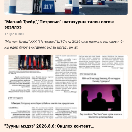
“Магнай Трейд”,“Петровис” шатахууны талон олгож
эхэллээ
17 цаг 8 мин
“Магнай Трейд” ХХК ,“Петровис” ШТС-ууд 2026 оны наймдугаар сарын 6-
ны өдөр буюу өчигдрөөс эхлэн иргэд , аж ах
"Зууны мэдээ" 2026.8.6: Онцлох контент...