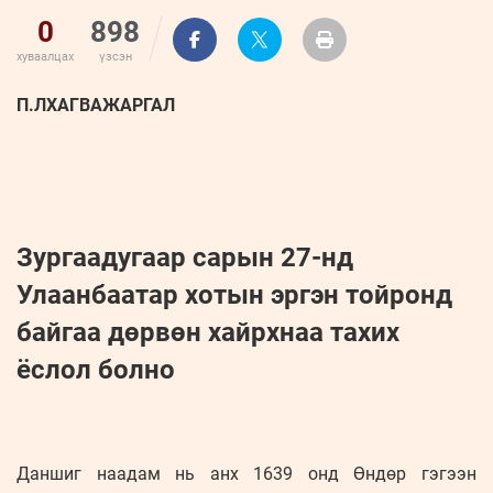
0
898
хуваалцах
үзсэн
П.ЛХАГВАЖАРГАЛ
Зургаадугаар сарын 27-нд
Улаанбаатар хотын эргэн тойронд
байгаа дөрвөн хайрхнаа тахих
ёслол болно
Даншиг наадам нь анх 1639 онд Өндөр гэгээн