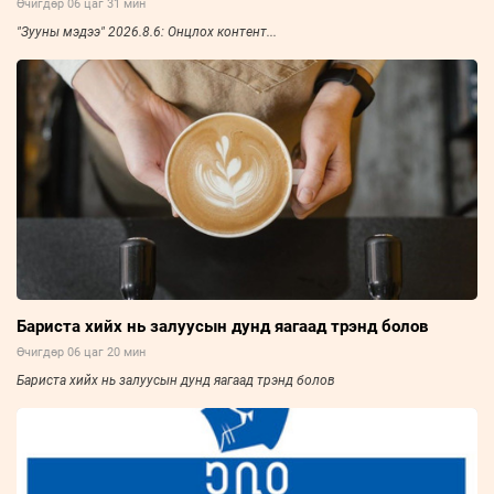
Өчигдөр 06 цаг 31 мин
"Зууны мэдээ" 2026.8.6: Онцлох контент...
Бариста хийх нь залуусын дунд яагаад трэнд болов
Өчигдөр 06 цаг 20 мин
Бариста хийх нь залуусын дунд яагаад трэнд болов