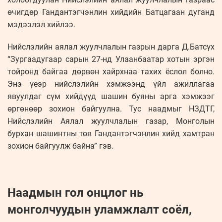
өчигдөр Гандантэгчэнлин хийдийн Батцагаан дуганд
мэдээлэл хийлээ.
Нийслэлийн аялал жуулчлалын газрын дарга Д.Батсүх
“Зургаадугаар сарын 27-нд Улаанбаатар хотын эргэн
тойронд байгаа дөрвөн хайрхнаа тахих ёслол болно.
Энэ үеэр нийслэлийн хэмжээнд үйл ажиллагаа
явуулдаг сүм хийдүүд шашин буяны арга хэмжээг
өргөнөөр зохион байгуулна. Тус наадмыг НЗДТГ,
Нийслэлийн Аялал жуулчлалын газар, Монголын
бурхан шашинтны төв Гандантэгчэнлин хийд хамтран
зохион байгуулж байна” гэв.
Наадмын гол онцлог нь
монголчуудын уламжлалт соёл,