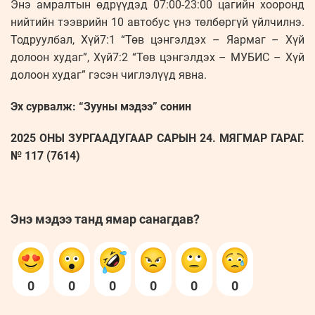
Энэ амралтын өдрүүдэд 07:00-23:00 цагийн хооронд
нийтийн тээврийн 10 автобус үнэ төлбөргүй үйлчилнэ.
Тодруулбал, Хүй7:1 “Төв цэнгэлдэх – Яармаг – Хүй
долоон худаг”, Хүй7:2 “Төв цэнгэлдэх – МУБИС – Хүй
долоон худаг” гэсэн чиглэлүүд явна.
Эх сурвалж: “Зууны мэдээ” сонин
2025 ОНЫ ЗУРГААДУГААР САРЫН 24. МЯГМАР ГАРАГ.
№ 117 (7614)
Энэ мэдээ танд ямар санагдав?
0
0
0
0
0
0