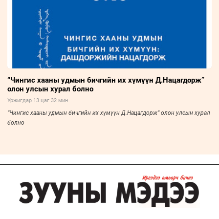
“Чингис хааны удмын бичгийн их хүмүүн Д.Нацагдорж”
олон улсын хурал болно
Уржигдар 13 цаг 32 мин
“Чингис хааны удмын бичгийн их хүмүүн Д.Нацагдорж” олон улсын хурал
болно