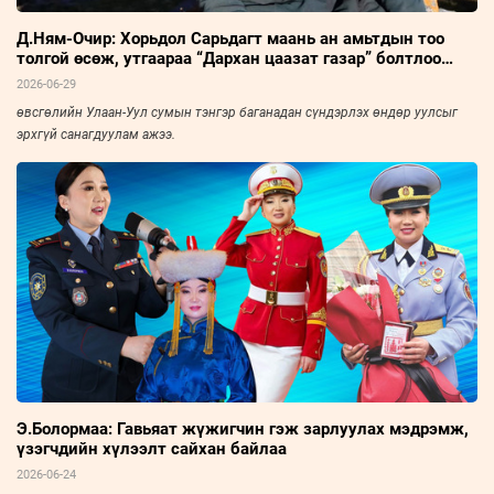
Д.Ням-Очир: Хорьдол Сарьдагт маань ан амьтдын тоо
толгой өсөж, утгаараа “Дархан цаазат газар” болтлоо
хөгжсөнд сэтгэл бахдаж явдаг
2026-06-29
өвсгөлийн Улаан-Уул сумын тэнгэр баганадан сүндэрлэх өндөр уулсыг
эрхгүй санагдуулам ажээ.
Э.Болормаа: Гавьяат жүжигчин гэж зарлуулах мэдрэмж,
үзэгчдийн хүлээлт сайхан байлаа
2026-06-24