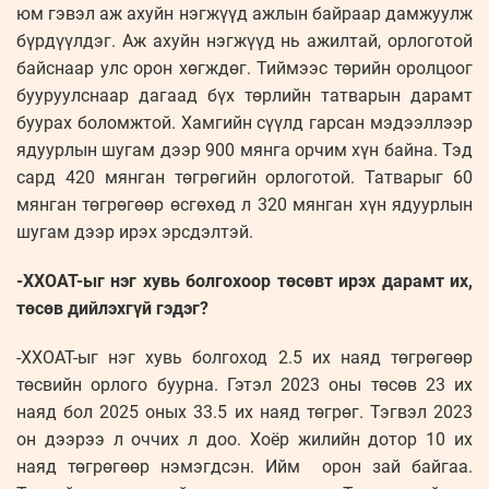
юм гэвэл аж ахуйн нэгжүүд ажлын байраар дам­жуулж
бүрдүүлдэг. Аж ахуйн нэг­жүүд нь ажилтай, орлоготой
байснаар улс орон хөгждөг. Тиймээс төрийн оролцоог
бууруулснаар дагаад бүх төрлийн татварын дарамт
буурах боломжтой. Хамгийн сүүлд гарсан мэдээллээр
ядуурлын шугам дээр 900 мянга орчим хүн байна. Тэд
сард 420 мянган төгрөгийн орлоготой. Татварыг 60
мянган төгрөгөөр өсгөхөд л 320 мянган хүн ядуурлын
шугам дээр ирэх эрсдэлтэй.
-ХХОАТ-ыг нэг хувь болгохоор төсөвт ирэх дарамт их,
төсөв дийлэхгүй гэдэг?
-ХХОАТ-ыг нэг хувь болгоход 2.5 их наяд төгрөгөөр
төсвийн орлого буурна. Гэтэл 2023 оны төсөв 23 их
наяд бол 2025 оных 33.5 их наяд төгрөг. Тэгвэл 2023
он дээрээ л оччих л доо. Хоёр жилийн дотор 10 их
наяд төгрөгөөр нэмэгдсэн. Ийм орон зай байгаа.