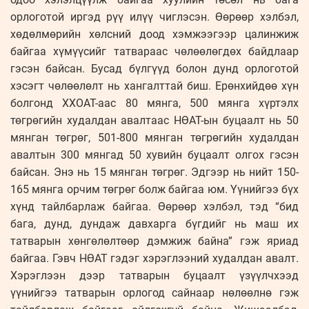
орлоготой иргэд рүү илүү чиглэсэн. Өөрөөр хэлбэл,
хөдөлмөрийн хөлсний доод хэмжээгээр цалинжиж
байгаа хүмүүсийг татвараас чөлөөлөгдөх байдлаар
гэсэн байсан. Бусад бүлгүүд болон дунд орлоготой
хэсэгт чөлөөлөлт нь хангалттай биш. Ерөнхийдөө хүн
болгонд ХХОАТ-аас 80 мянга, 500 мянга хүртэлх
төгрөгийн худалдан авалтаас НӨАТ-ын буцаалт нь 50
мянган төгрөг, 501-800 мянган төгрөгийн худалдан
авалтын 300 мянгад 50 хувийн буцаалт олгох гэсэн
байсан. Энэ нь 15 мянган төгрөг. Эдгээр нь нийт 150-
165 мянга орчим төгрөг болж байгаа юм. Үүнийгээ бүх
хүнд тайлбарлаж байгаа. Өөрөөр хэлбэл, тэд “бид
бага, дунд, дундаж давхарга бүгдийг нь маш их
татварын хөнгөлөлтөөр дэмжиж байна” гэж яриад
байгаа. Гэвч НӨАТ гэдэг хэрэглээний худалдан авалт.
Хэрэглээн дээр татварын буцаалт үзүүлчхээд
үүнийгээ татварын орлогод сайнаар нөлөөлнө гэж