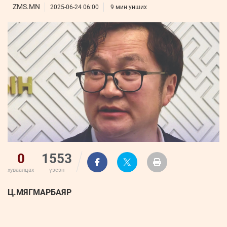
ҮНДЭСНИЙ
ВИДЕО
ZMS.MN
Бизнес
2025-06-24 06:00
9 мин унших
ФОТО
МЭДЭЭЛЛИЙН
хөгжил
ZUUNII
ТӨВ
Leaderships
УРЛАГ
MEDEE
forum
Бүртгүүлэх
WEEKLY
Нэвтрэх
0
1553
хуваалцах
үзсэн
Ц.МЯГМАРБАЯР