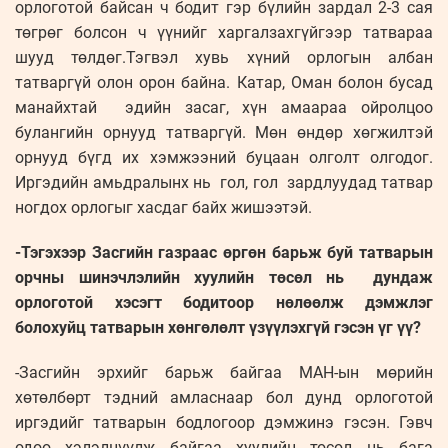
орлоготой байсан ч бодит гэр бүлийн зардал 2-3 сая
төгрөг болсон ч үүнийг харгалзахгүйгээр татвараа
шууд төлдөг.Тэгвэл хувь хүний орлогын албан
татваргүй олон орон байна. Катар, Оман болон бусад
манайхтай эдийн засаг, хүн амаараа ойролцоо
булангийн орнууд татваргүй. Мөн өндөр хөгжилтэй
орнууд бүгд их хэмжээний буцаан олголт олгодог.
Иргэдийн амьдралынх нь гол, гол зардлуудад татвар
ногдох орлогыг хасдаг байх жишээтэй.
-Тэгэхээр Засгийн газраас өргөн барьж буй татварын
орчны шинэчлэлийн хуулийн төсөл нь дундаж
орлоготой хэсэгт бодитоор нөлөөлж дэмжлэг
болохуйц татварын хөнгөлөлт үзүүлэхгүй гэсэн үг үү?
-Засгийн эрхийг барьж байгаа МАН-ын мөрийн
хөтөлбөрт тэдний амласнаар бол дунд орлоготой
иргэдийг татварын бодлогоор дэмжинэ гэсэн. Гэвч
одоо хэлэлцүүлж байгаа хуулийн төсөл нь бага