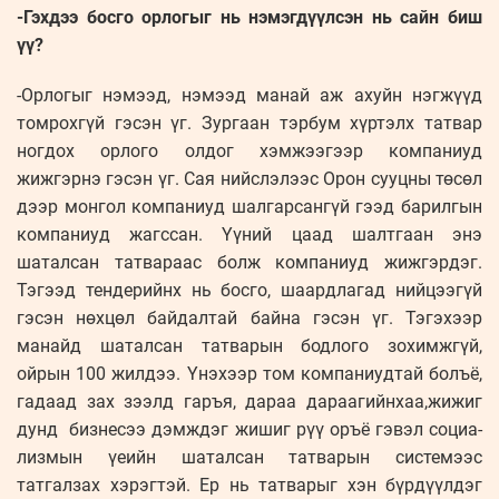
-Гэхдээ босго орлогыг нь нэмэгдүүлсэн нь сайн биш
үү?
-Орлогыг нэмээд, нэмээд манай аж ахуйн нэгжүүд
томрохгүй гэсэн үг. Зургаан тэрбум хүртэлх татвар
ногдох орлого олдог хэмжээгээр компаниуд
жижгэрнэ гэсэн үг. Сая нийслэлээс Орон сууцны төсөл
дээр монгол компаниуд шалгарсангүй гээд барилгын
компаниуд жагссан. Үүний цаад шалтгаан энэ
шаталсан татвараас болж компаниуд жижгэрдэг.
Тэгээд тендерийнх нь босго, шаардлагад нийцээгүй
гэсэн нөхцөл байдалтай байна гэсэн үг. Тэгэхээр
манайд шаталсан татварын бодлого зохимжгүй,
ойрын 100 жилдээ. Үнэхээр том компаниудтай болъё,
гадаад зах зээлд гаръя, дараа дараагийнхаа,жижиг
дунд бизнесээ дэмждэг жишиг рүү оръё гэвэл социа­
лизмын үеийн шаталсан татварын сис­темээс
татгалзах хэрэгтэй. Ер нь тат­варыг хэн бүрдүүлдэг