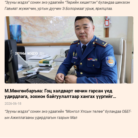
“Зууны мэдээ” сонин энэ удаагийн “Төрийн хишигтэн” буландаа шинэхэн
Гавьяат жүжигчин, уртын дуучин Э.Болормааг урьж, ярилцлаа.
М.Мөнгөнбаръяа: Гоц халдварт өвчин гарсан үед
удирдлага, зохион байгуулалтаар хангах үүргийг
хэрэгжүүлдэг
2026-06-18
“Зууны мэдээ” сонин энэ удаагийн “Монгол Улсын төлөө” буландаа ОБЕГ-
ын Ажиллагааны удирдлагын газрын Мал