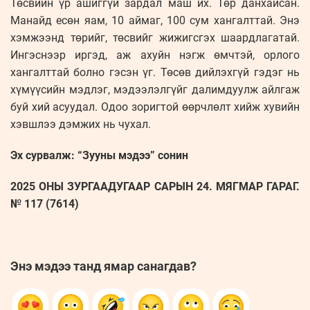
Төсвийн үр ашиггүй зардал маш их. Төр данхайсан.
Манайд есөн яам, 10 аймаг, 100 сум хангалттай. Энэ
хэмжээнд төрийг, төсвийг жижигсгэх шаардлагатай.
Ингэснээр иргэд, аж ахуйн нэгж өмчтэй, орлого
хангалттай болно гэсэн үг. Төсөв дийлэхгүй гэдэг нь
хүмүүсийн мэдлэг, мэдээлэлгүйг далимдуулж айлгаж
буй хий асуудал. Одоо зоригтой өөрчлөлт хийж хувийн
хэвшлээ дэмжих нь чухал.
Эх сурвалж: “Зууны мэдээ” сонин
2025 ОНЫ ЗУРГААДУГААР САРЫН 24. МЯГМАР ГАРАГ.
№ 117 (7614)
Энэ мэдээ танд ямар санагдав?