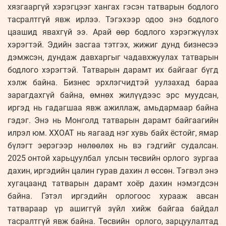
хязгааргүй хэрэгцээг хангах гэсэн татварын бодлого
тасралтгүй явж ирлээ. Тэгэхээр одоо энэ бодлого
цаашид явахгүй ээ. Арай өөр бодлого хэрэгжүүлэх
хэрэгтэй. Эдийн засгаа тэтгэх, жижиг дунд бизнесээ
дэмжсэн, дундаж давхаргыг чадавхжуулах татварын
бодлого хэрэгтэй. Татварын дарамт их байгааг бүгд
хэлж байна. Бизнес эрхлэгчидтэй уулзахад бараа
зарагдахгүй байна, өмнөх жилүүдээс эрс муудсан,
иргэд нь гадагшаа явж ажиллаж, амьдармаар байна
гэдэг. Энэ нь Монголд татварын дарамт байгаагийн
илрэл юм. ХХОАТ нь яагаад нэг хувь байх ёстойг, ямар
бүлэгт эерэгээр нөлөөлөх нь вэ гэдгийг судалсан.
2025 онтой харьцуулбал улсын төсвийн орлого зургаа
дахин, иргэдийн цалин гурав дахин л өссөн. Тэгвэл энэ
хугацаанд татварын дарамт хоёр дахин нэмэгдсэн
байна. Гэтэл иргэдийн орлогоос хурааж авсан
татвараар үр ашиггүй зүйл хийж байгаа байдал
тасралтгүй явж байна. Төсвийн орлого, зарцуулалтад