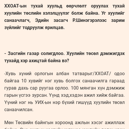
ХХОАТ-ын тухай хуульд өөрчлөлт оруулах тухай
хуулийн төслийн хэлэлцүүлэг болж байна. Уг хуулийг
санаачлагч, Эдийн засагч Р.Шинэгэрэлээс зарим
зүйлийг тодруулж ярилцав.
- Засгийн газар солигдлоо. Хуулийн төсөл дэмжигдэх
тухайд хэр ахицтай байна вэ?
-Хувь хүний орлогын албан татварыг/ХХОАТ/ одоо
байгаа 10 хувийг нэг хувь болгох санаачилга гараад
гурав дахь сар руугаа орлоо. 100 мянган хүн дэмжиж
гарын үсгээ зурсан. Үүнд хэд,хэдэн ажил хийж байгаа.
Үүний нэг нь УИХ-ын нэр бүхий гишүүд хуулийн төсөл
санаачилсан.
Мөн Төсвийн байнгын хороонд ажлын хэсэг ажиллаж