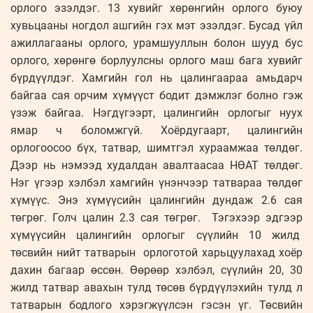
орлого эзэлдэг. 13 хувийг хөрөнгийн орлого буюу
хувьцааны ногдол ашгийн гэх мэт эзэлдэг. Бусад үйл
ажиллагааны орлого, урамшууллын болон шууд бус
орлого, хөрөнгө борлуулсны орлого маш бага хувийг
бүрдүүлдэг. Хамгийн гол нь цалингаараа амьдарч
байгаа сая орчим хүмүүст бодит дэмжлэг болно гэж
үзэж байгаа. Нэгдүгээрт, цалингийн орлогыг нуух
ямар ч боломжгүй. Хоёрдугаарт, цалингийн
орлогоосоо бүх, татвар, шимтгэл хураамжаа төлдөг.
Дээр нь нэмээд худалдан авалтаасаа НӨАТ төлдөг.
Нэг үгээр хэлбэл хамгийн үнэнчээр татвараа төлдөг
хүмүүс. Энэ хүмүүсийн цалингийн дундаж 2.6 сая
төгрөг. Голч цалин 2.3 сая төгрөг. Тэгэхээр эдгээр
хүмүүсийн цалингийн орлогыг сүүлийн 10 жилд
төсвийн нийт татварын орлоготой харьцуулахад хоёр
дахин багаар өссөн. Өөрөөр хэлбэл, сүүлийн 20, 30
жилд татвар авахын тулд төсөв бүрдүүлэхийн тулд л
татварын бодлого хэрэгжүүлсэн гэсэн үг. Төсвийн