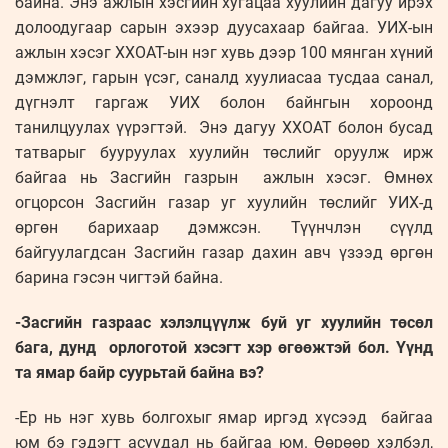
байна. Энэ ажлын хэсгийн хугацаа хуулийн дагуу ирэх
долоодугаар сарын эхээр дуусахаар байгаа. УИХ-ын
ажлын хэсэг ХХОАТ-ын нэг хувь дээр 100 мянган хүний
дэмжлэг, гарын үсэг, саналд хуулиасаа тусдаа санал,
дүгнэлт гаргаж УИХ болон байнгын хороонд
танилцуулах үүрэгтэй. Энэ дагуу ХХОАТ болон бусад
татварыг бууруулах хуулийн төслийг оруулж ирж
байгаа нь Засгийн газрын ажлын хэсэг. Өмнөх
огцорсон Засгийн газар уг хуулийн төслийг УИХ-д
өргөн барихаар дэмжсэн. Түүнчлэн сүүлд
байгуулагдсан Засгийн газар дахин авч үзээд өргөн
барина гэсэн чигтэй байна.
-Засгийн газраас хэлэлцүүлж буй уг хуулийн төсөл
бага, дунд орлоготой хэсэгт хэр өгөөжтэй бол. Үүнд
та ямар байр суурьтай байна вэ?
-Ер нь нэг хувь болгохыг ямар иргэд хүсээд байгаа
юм бэ гэдэгт асуудал нь байгаа юм. Өөрөөр хэлбэл,