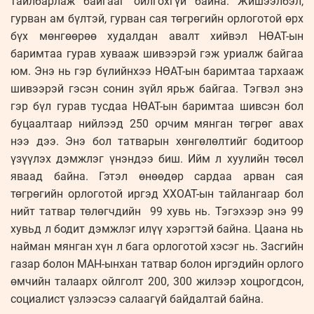
тайлбарлаж байгааг ойлгохгүй байна. Жишээлбэл,
гурван ам бүлтэй, гурван сая төгрөгийн орлоготой өрх
бүх мөнгөөрөө худалдан авалт хийвэл НӨАТ-ын
баримтаа гурав хувааж шивээрэй гэж уриалж байгаа
юм. Энэ нь гэр бүлийнхээ НӨАТ-ын баримтаа тархааж
шивээрэй гэсэн сонин зүйл ярьж байгаа. Тэгвэл энэ
гэр бүл гурав тусдаа НӨАТ-ын баримтаа шивсэн бол
буцаалтаар нийлээд 250 орчим мянган төгрөг авах
нээ дээ. Энэ бол татварын хөнгөлөлтийг бодитоор
үзүүлэх дэмжлэг үнэндээ биш. Ийм л хуулийн төсөл
яваад байна. Гэтэл өнөөдөр сардаа арван сая
төгрөгийн орлоготой иргэд ХХОАТ-ын тайлангаар бол
нийт татвар төлөгчдийн 99 хувь нь. Тэгэхээр энэ 99
хувьд л бодит дэмжлэг илүү хэрэгтэй байна. Цаана нь
найман мянган хүн л бага орлоготой хэсэг нь. Засгийн
газар болон МАН-ынхан татвар болон иргэдийн орлого
өмчийн талаарх ойлголт 200, 300 жилээр хоцрогдсон,
социалист үзлээсээ салаагүй байдалтай байна.