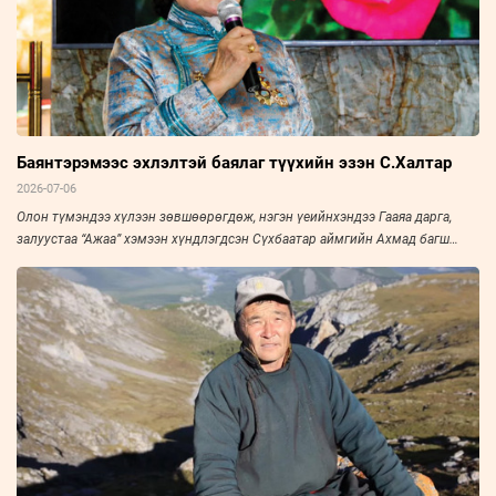
Баянтэрэмээс эхлэлтэй баялаг түүхийн эзэн С.Халтар
2026-07-06
Олон түмэндээ хүлээн зөвшөөрөгдөж, нэгэн үеийнхэндээ Гааяа дарга,
залуустаа “Ажаа” хэмээн хүндлэгдсэн Сүхбаатар аймгийн Ахмад багш
нарын холбооны тэргүүн, Үйлчилгээний гавьяат ажилтан С.Халтарыг
“Зууны мэдээ” сонин “Амьдралын тойрог” буландаа урьж, ярилцлаа. Эрч
хүч дүүрэн амьдарсан эрхэм хүний ярианаас улс, орны нийгэм, эдийн
засаг, улс төрийн амьдралын нэгэн үе ихэд тодхон харагдана.