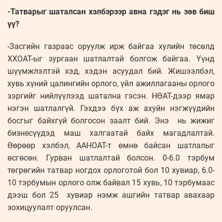
-Татварыг шаталсан хэлбэрээр авна гэдэг нь зөв биш
үү?
-Засгийн газраас оруулж ирж байгаа хулийн төсөлд
ХХОАТ-ыг зургаан шатлалтай болгож байгаа. Үүнд
шүүмжлэлтэй хэд, хэдэн асуудал бий. Жишээлбэл,
хувь хүний цалингийн орлого, үйл ажиллагааны орлого
зэргийг нийлүүлээд шатална гэсэн. НӨАТ-дээр ямар
нэгэн шатлалгүй. Гэхдээ бүх аж ахуйн нэгжүүдийн
босгыг байхгүй болгосон заалт бий. Энэ нь жижиг
бизнесүүдэд маш халгаатай байх магадлалтай.
Өөрөөр хэлбэл, ААНОАТ-т өмнө байсан шатлалыг
өсгөсөн. Гурван шатлалтай болсон. 0-6.0 тэрбум
төгрөгийн татвар ногдох орлоготой бол 10 хувиар, 6.0-
10 тэрбумын орлого олж байвал 15 хувь, 10 тэрбумаас
дээш бол 25 хувиар нэмж ашгийн татвар авахаар
зохицуулалт оруулсан.