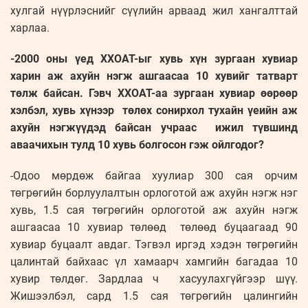
хулгай нүүрлэснийг сүүлийн арваад жил хангалттай
харлаа.
-2000 оны үед ХХОАТ-ыг хувь хүн зургаан хувиар
харин аж ахуйн нэгж ашгаасаа 10 хувийг татварт
төлж байсан. Гэвч ХХОАТ-аа зургаан хувиар өөрөөр
хэлбэл, хувь хүнээр төлөх сонирхол тухайн үеийн аж
ахуйн нэгжүүдэд байсан учраас ижил түвшинд
аваачихын тулд 10 хувь болгосон гэж ойлгодог?
-Одоо мөрдөж байгаа хуулиар 300 сая орчим
төгрөгийн борлуулалтын орлоготой аж ахуйн нэгж нэг
хувь, 1.5 сая төгрөгийн орлоготой аж ахуйн нэгж
ашгаасаа 10 хувиар төлөөд төлөөд буцаагаад 90
хувиар буцаалт авдаг. Тэгвэл иргэд хэдэн төгрөгийн
цалинтай байхаас үл хамаарч хамгийн багадаа 10
хувир төлдөг. Зардлаа ч хасуулахгүйгээр шүү.
Жишээлбэл, сард 1.5 сая төгрөгийн цалингийн