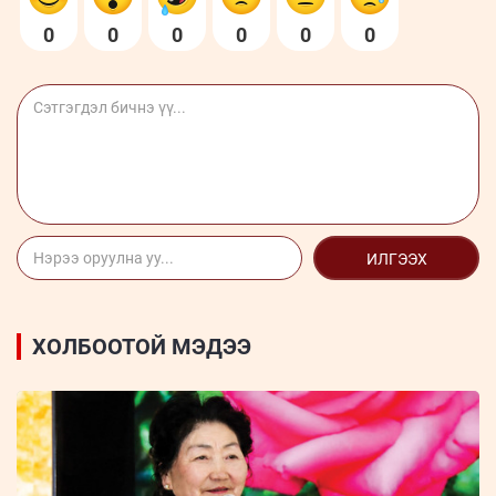
0
0
0
0
0
0
ИЛГЭЭХ
ХОЛБООТОЙ МЭДЭЭ