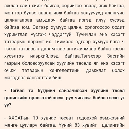
ажлаа сайн хийж байгаа, өөрийгөө аваад явж байгаа,
мөн гэр бүлээ аваад явж байгаа залуучууд ялангуяа
цалингаараа амьдарч байгаа иргэд илүү хүсээд
байгаа юм. Эдгээр хүмүүс цалин, орлогоосоо бодит
хуримтлал үүсгэж чаддаггүй. Түүнчлэн энэ хэсэгт
татварын дарамт их. Тиймээс эдгээр хүмүүс бага ч
гэсэн татварын дарамтаас ангижирмаар байна гэсэн
хүсэлтээ илэрхийлээд байгаа.Тэгэхээр Засгийн
газрын боловсруулсан хуулийн төсөлд яг энэ хэсэгт
очиж татварын хөнгөлөлтийн дэмжлэг болох
магадлал хангалттай биш.
- Тэгвэл та бүгдийн санаачилсан хуулийн төсөл
цалингийн орлоготой хэсэг рүү чиглэж байна гэсэн үг
үү?
- ХХОАТ-ын 10 хувиас төсөвт тодорхой хэмжээний
мөнгө цугларч байгаа. Үүний 83 хувийг цалингийн