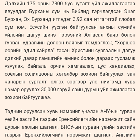
Дэлхийн 175 орны 7800 бүс нутагт үйл ажиллагаагаа
явуулдаг Бурханы сүм нь Библид гэрчлэгдсэн Эцэг
Бурхан, Эх Бурханд итгэдэг 3.92 сая итгэгчтэй глобал
сүм юм. Есүсийн үүсгэн байгуулсан анхны сүмийн
үйлсийн дагуу шинэ гэрээний Алгасал баяр болон
гурван удаагийн долоон баярыг тэмдэглэж, “Хөршөө
өөрийн адил хайрла” гэсэн Христийн сургаалын дагуу
дэлхий даяар гамшгийн өмнөх болон дараах тусламж
үзүүлэх, байгаль орчин хамгаалах, цус хандивлах,
соёлын солилцооны хөтөлбөр зохион байгуулах, зан
чанарын сургалт олгох зэргээр улс нийгэмд хувь
нэмэр оруулах 30,000 гаруй сайн дурын үйл ажиллагаа
зохион байгуулжээ.
Тэдний оруулсан хувь нэмрийг үнэлэн АНУ-ын гурван
үеийн засгийн газрын Ерөнхийлөгчийн нэрэмжит сайн
дурын ажлын шагнал, БНСУ-ын гурван үеийн засгийн
газрын Ерөнхийлөгчийн нэрэмжит шагнал, Английн