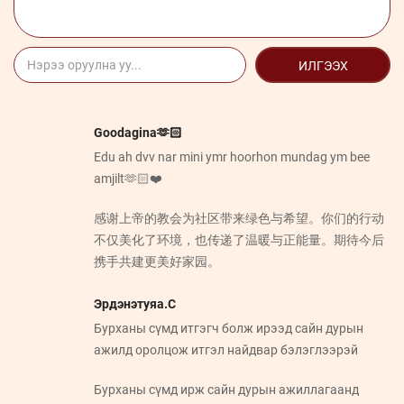
ИЛГЭЭХ
Goodagina🫶🏻
Edu ah dvv nar mini ymr hoorhon mundag ym bee
amjilt🫶🏻❤️
感谢上帝的教会为社区带来绿色与希望。你们的行动
不仅美化了环境，也传递了温暖与正能量。期待今后
携手共建更美好家园。
Эрдэнэтуяа.С
Бурханы сүмд итгэгч болж ирээд сайн дурын
ажилд оролцож итгэл найдвар бэлэглээрэй
Бурханы сүмд ирж сайн дурын ажиллагаанд