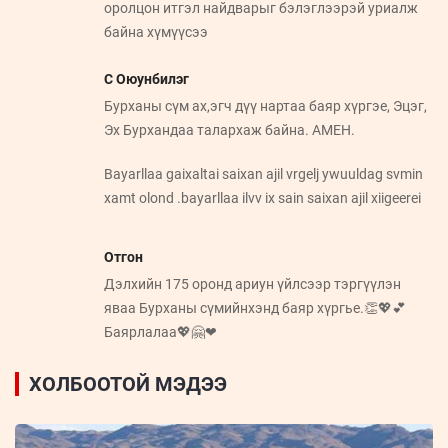
оролцон итгэл найдварыг бэлэглээрэй уриалж
байна хүмүүсээ
С Оюунбилэг
Бурханы сүм ах,эгч дүү нартаа баяр хүргэе, Эцэг,
Эх Бурхандаа талархаж байна. АМЕН.
Bayarllaa gaixaltai saixan ajil vrgelj ywuuldag svmin
xamt olond .bayarllaa ilvv ix sain saixan ajil xiigeerei
Отгон
Дэлхийн 175 оронд ариун үйлсээр тэргүүлэн
яваа Бурханы сүмийнхэнд баяр хүргье.👏💖💕
Баярлалаа💖🤗❤
ХОЛБООТОЙ МЭДЭЭ