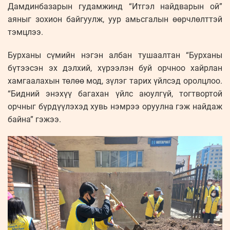
Дамдинбазарын гудамжинд “Итгэл найдварын ой”
аяныг зохион байгуулж, уур амьсгалын өөрчлөлттэй
тэмцлээ.
Бурханы сүмийн нэгэн албан тушаалтан “Бурханы
бүтээсэн эх дэлхий, хүрээлэн буй орчноо хайрлан
хамгаалахын төлөө мод, зүлэг тарих үйлсэд оролцлоо.
“Бидний энэхүү багахан үйлс аюулгүй, тогтвортой
орчныг бүрдүүлэхэд хувь нэмрээ оруулна гэж найдаж
байна” гэжээ.