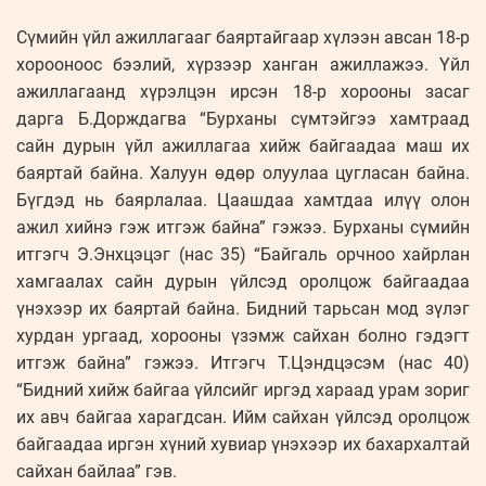
Сүмийн үйл ажиллагааг баяртайгаар хүлээн авсан 18-р
хорооноос бээлий, хүрзээр ханган ажиллажээ. Үйл
ажиллагаанд хүрэлцэн ирсэн 18-р хорооны засаг
дарга Б.Дорждагва “Бурханы сүмтэйгээ хамтраад
сайн дурын үйл ажиллагаа хийж байгаадаа маш их
баяртай байна. Халуун өдөр олуулаа цугласан байна.
Бүгдэд нь баярлалаа. Цаашдаа хамтдаа илүү олон
ажил хийнэ гэж итгэж байна” гэжээ. Бурханы сүмийн
итгэгч Э.Энхцэцэг (нас 35) “Байгаль орчноо хайрлан
хамгаалах сайн дурын үйлсэд оролцож байгаадаа
үнэхээр их баяртай байна. Бидний тарьсан мод зүлэг
хурдан ургаад, хорооны үзэмж сайхан болно гэдэгт
итгэж байна” гэжээ. Итгэгч Т.Цэндцэсэм (нас 40)
“Бидний хийж байгаа үйлсийг иргэд хараад урам зориг
их авч байгаа харагдсан. Ийм сайхан үйлсэд оролцож
байгаадаа иргэн хүний хувиар үнэхээр их бахархалтай
сайхан байлаа” гэв.