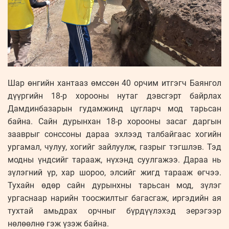
Шар өнгийн хантааз өмссөн 40 орчим итгэгч Баянгол
дүүргийн 18-р хорооны нутаг дэвсгэрт байрлах
Дамдинбазарын гудамжинд цугларч мод тарьсан
байна. Сайн дурынхан 18-р хорооны засаг даргын
зааврыг сонссоны дараа эхлээд талбайгаас хогийн
ургамал, чулуу, хогийг зайлуулж, газрыг тэгшлэв. Тэд
модны үндсийг тарааж, нүхэнд суулгажээ. Дараа нь
зүлэгний үр, хар шороо, элсийг жигд тарааж өгчээ.
Тухайн өдөр сайн дурынхны тарьсан мод, зүлэг
ургаснаар нарийн тоосжилтыг багасгаж, иргэдийн ая
тухтай амьдрах орчныг бүрдүүлэхэд эерэгээр
нөлөөлнө гэж үзэж байна.