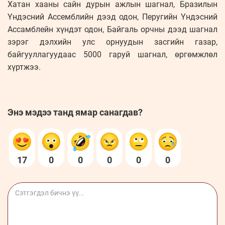
Хатан хааны сайн дурын ажлын шагнал, Бразилын
Үндэсний Ассемблийн дээд одон, Перугийн Үндэсний
Ассамблейн хүндэт одон, Байгаль орчны дээд шагнал
зэрэг дэлхийн улс орнуудын засгийн газар,
байгууллагуудаас 5000 гаруй шагнал, өргөмжлөл
хүртжээ.
Энэ мэдээ танд ямар санагдав?
17
0
0
0
0
0