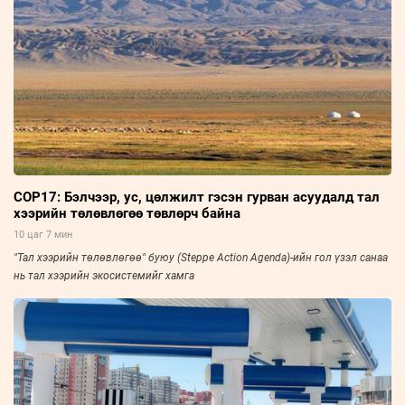
COP17: Бэлчээр, ус, цөлжилт гэсэн гурван асуудалд тал
хээрийн төлөвлөгөө төвлөрч байна
10 цаг 7 мин
"Тал хээрийн төлөвлөгөө" буюу (Steppe Action Agenda)-ийн гол үзэл санаа
нь тал хээрийн экосистемийг хамга