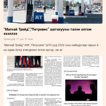
“Магнай Трейд”,“Петровис” шатахууны талон олгож
эхэллээ
Уржигдар 17 цаг 57 мин
“Магнай Трейд” ХХК ,“Петровис” ШТС-ууд 2026 оны наймдугаар сарын 6-
ны өдөр буюу өчигдрөөс эхлэн иргэд , аж ах