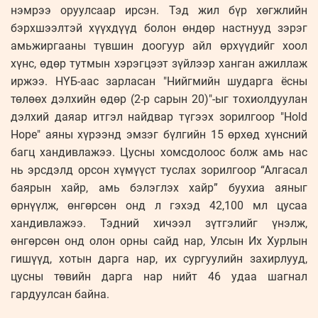
нэмрээ оруулсаар ирсэн. Тэд жил бүр хөгжлийн
бэрхшээлтэй хүүхдүүд болон өндөр настнууд зэрэг
амьжиргааны түвшин доогуур айл өрхүүдийг хоол
хүнс, өдөр тутмын хэрэгцээт зүйлээр ханган ажиллаж
иржээ. НҮБ-аас зарласан "Нийгмийн шударга ёсны
төлөөх дэлхийн өдөр (2-р сарын 20)"-ыг тохиолдуулан
дэлхий даяар итгэл найдвар түгээх зорилгоор "Hold
Hope" аяны хүрээнд эмзэг бүлгийн 15 өрхөд хүнсний
багц хандивлажээ. Цусны хомсдолоос болж амь нас
нь эрсдэлд орсон хүмүүст туслах зорилгоор “Алгасал
баярын хайр, амь бэлэглэх хайр” буухиа аяныг
өрнүүлж, өнгөрсөн онд л гэхэд 42,100 мл цусаа
хандивлажээ. Тэдний хичээл зүтгэлийг үнэлж,
өнгөрсөн онд олон орны сайд нар, Улсын Их Хурлын
гишүүд, хотын дарга нар, их сургуулийн захирлууд,
цусны төвийн дарга нар нийт 46 удаа шагнал
гардуулсан байна.