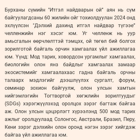
Бурханы сүмийн "Итгэл найдварын ой” аян нь сүм
байгуулагдсаны 60 жилийн ойг тохиолдуулан 2024 онд
эхлүүлсэн "Дэлхий дахинд итгэл найдвар түгээе”
челленжийн нэг хэсэг юм. Уг челленж нь уур
амьсгалын өөрчлөлттэй тэмцэх, ой төгөл бий болгох
зорилготой байгаль орчин хамгаалах үйл ажиллагаа
юм. Үүнд: Мод тарих, ховордсон ургамлыг хамгаалах,
биологийн олон янз байдлыг хамгаалах замаар
экосистемийг хамгаалахаас гадна байгаль орчны
талаарх мэдлэгийг дээшлүүлэх сургалт, форум,
семинар зохион байгуулж, олон улсын хамтын
нийгэмлэгийн Тогтвортой хөгжлийн зорилтуудыг
(SDGs) хэрэгжүүлэхэд оролцох зэрэг багтаж байгаа
аж. Олон улсын цэцэрлэгт хүрээлэнд 500 мод тарих
ажлыг оролцуулаад Солонгос, Австрали, Бразил, Перу,
Кени зэрэг дэлхийн олон оронд нэгэн зэрэг хийгдэж
байгаа үйл ажиллагаа юм.