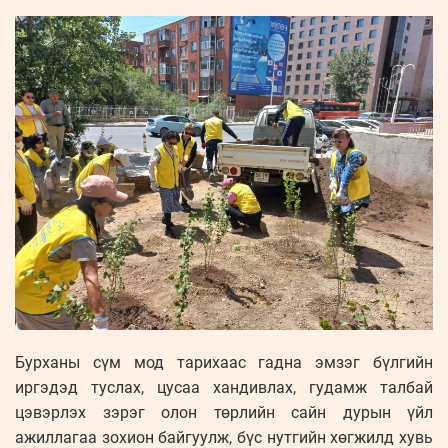
Бурханы сүм мод тарихаас гадна эмзэг бүлгийн
иргэдэд туслах, цусаа хандивлах, гудамж талбай
цэвэрлэх зэрэг олон төрлийн сайн дурын үйл
ажиллагаа зохион байгуулж, бүс нутгийн хөгжилд хувь