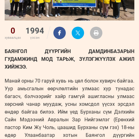
0
1994
хуваалцах
үзсэн
БАЯНГОЛ ДҮҮРГИЙН ДАМДИНБАЗАРЫН
ГУДАМЖИНД МОД ТАРЬЖ, ЗҮЛЭГЖҮҮЛЭХ АЖИЛ
ХИЙЖЭЭ.
Манай орны 70 гаруй хувь нь цөл болон хувирч байгаа.
Уур амьсгалын өөрчлөлтийн улмаас хур тунадас
багасч, бэлчээрийг хайр гамгүй ашигласны улмаас
хөрсний чанар муудаж, усны хомсдол үүсэх эрсдэл
өндөр байгаа билээ. Ийм үед Бурханы сүм Дэлхийн
Сайн Мэдээний Авралын Зар Нийгэмлэг (Ерөнхий
пастор Ким Жү Чоль, цаашид Бурханы сүм гэх) 18-ны
өдөр Улаанбаатар хотын Баянгол дүүргийн