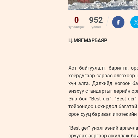
0
952
хуваалцах
үзсэн
Ц.МЯГМАРБАЯР
Хот байгуулалт, барилга, о
хоёрдугаар сараас олгохоор 
хүн алга. Дэлхийд ногоон б
энэхүү стандартыг өөрийн ор
Энэ бол “Best ger”. “Best ge
тойрондоо бохирдол багатай
орон сууц баривал ипотекийн
“Best ger” үнэлгээний аргач
оруулах зэргээр ажиллаж бай