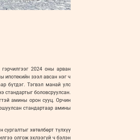
ы гэрчилгээг 2024 оны арван
ы ипотекийн зээл авсан нэг ч
ар бүтдэг. Тэгвэл манай улс
нэ стандартыг боловсруулсан.
элттэй амины орон сууц. Орчин
аршуулсан стандартаар амины
н сургалтыг хөтөлбөрт түлхүү
илгээ олгож эхлээгүй ч бэлэн