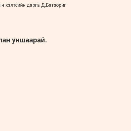
н хэлтсийн дарга Д.Батзориг
лан уншаарай.