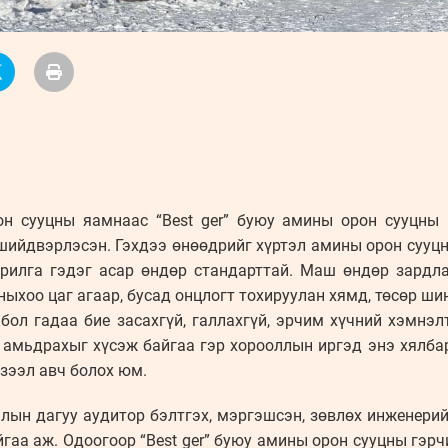
рон сууцны яамнаас “Best ger” буюу амины орон сууцн
шийдвэрлэсэн. Гэхдээ өнөөдрийг хүртэл амины орон сууцн
арилга гэдэг асар өндөр стандарттай. Маш өндөр зардла
ныхоо цаг агаар, бусад онцлогт тохируулан хямд, төсөр ши
r” бол гадаа бие засахгүй, галлахгүй, эрчим хүчний хэмн
 амьдрахыг хүсэж байгаа гэр хорооллын иргэд энэ хялб
 зээл авч болох юм.
лалын дагуу аудитор бэлтгэх, мэргэшсэн, зөвлөх инженерий
гаа аж. Одоогоор “Best ger” буюу амины орон сууцны гэрч