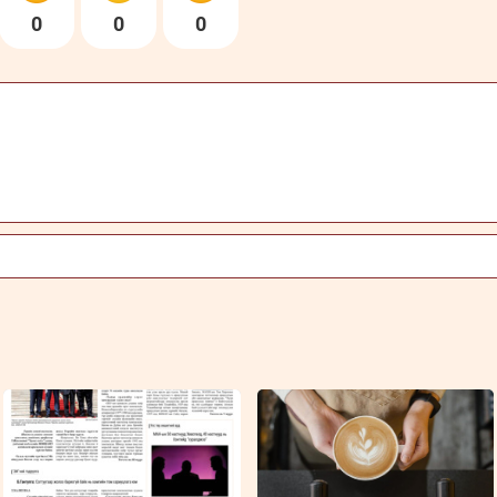
0
0
0