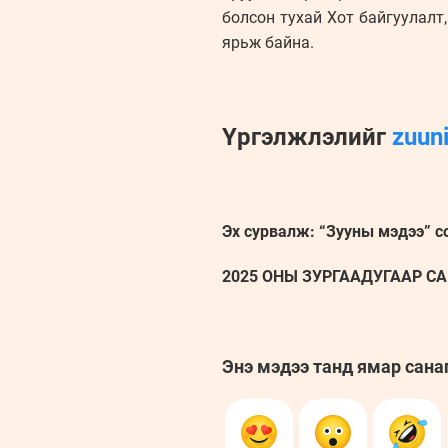
болсон тухай Хот байгуулал
ярьж байна.
Үргэлжлэлийг
zuun
Эх сурвалж: “Зууны мэдээ” с
2025 ОНЫ ЗУРГААДУГААР САР
Энэ мэдээ танд ямар сана