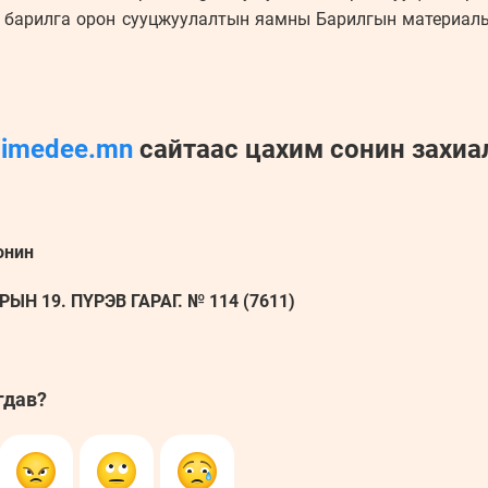
т, барилга орон сууцжуулалтын яамны Барилгын материалы
iimedee.mn
сайтаас цахим сонин захиа
онин
ЫН 19. ПҮРЭВ ГАРАГ. № 114 (7611)
гдав?