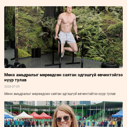
Мөнх амьдралыг мөрөөдсөн саятан эдгэшгүй өвчинтэйгээ
нүүр тулав
2026-07-09
Мөнх амьдралыг мөрөөдсөн саятан эдгэшгүй өвчинтэйгээ нүүр тулав