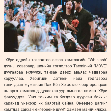
Хёри өдрийн тоглолтоо aespa хамтлагийн “Whiplash”
дууны ковераар, шөнийн тоглолтоо Taemin-ий “MOVE”
дуугаараа эхлүүлж, тайзан дээрх авьяас чадвараа
харууллаа. Хёригийн дотнын найз гэдгээрээ
танигдсан жүжигчин Пак Кён Хэ хөтлөгчөөр оролцсон
нь арга хэмжээнд дулаахан уур амьсгал нэмэв. Хёри
фэнүүддээ: “Энэ танхим та бүгдээр дүүрсэн байхыг
харахад үнэхээр их баяртай байна. Өнөөдөр цагийг
хамтдаа сайхан өнгөрөөнө шүү!” хэмээн мэндчилжээ.