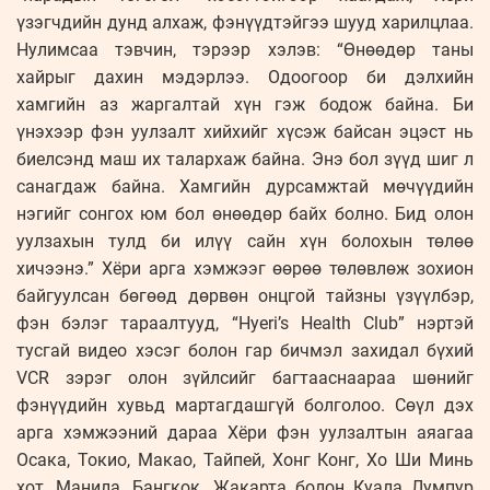
үзэгчдийн дунд алхаж, фэнүүдтэйгээ шууд харилцлаа.
Нулимсаа тэвчин, тэрээр хэлэв: “Өнөөдөр таны
хайрыг дахин мэдэрлээ. Одоогоор би дэлхийн
хамгийн аз жаргалтай хүн гэж бодож байна. Би
үнэхээр фэн уулзалт хийхийг хүсэж байсан эцэст нь
биелсэнд маш их талархаж байна. Энэ бол зүүд шиг л
санагдаж байна. Хамгийн дурсамжтай мөчүүдийн
нэгийг сонгох юм бол өнөөдөр байх болно. Бид олон
уулзахын тулд би илүү сайн хүн болохын төлөө
хичээнэ.” Хёри арга хэмжээг өөрөө төлөвлөж зохион
байгуулсан бөгөөд дөрвөн онцгой тайзны үзүүлбэр,
фэн бэлэг тараалтууд, “Hyeri’s Health Club” нэртэй
тусгай видео хэсэг болон гар бичмэл захидал бүхий
VCR зэрэг олон зүйлсийг багтааснаараа шөнийг
фэнүүдийн хувьд мартагдашгүй болголоо. Сөүл дэх
арга хэмжээний дараа Хёри фэн уулзалтын аяагаа
Осака, Токио, Макао, Тайпей, Хонг Конг, Хо Ши Минь
хот, Манила, Бангкок, Жакарта болон Куала Лумпур