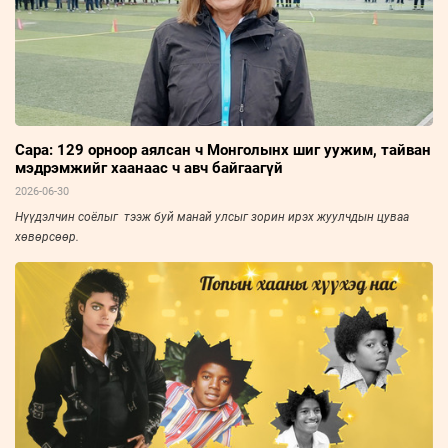
Сара: 129 орноор аялсан ч Монголынх шиг уужим, тайван
мэдрэмжийг хаанаас ч авч байгаагүй
2026-06-30
Нүүдэлчин соёлыг тээж буй манай улсыг зорин ирэх жуулчдын цуваа
хөвөрсөөр.