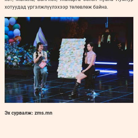
хотуудад үргэлжлүүлэхээр төлөвлөж байна.
Эх сурвалж: zms.mn