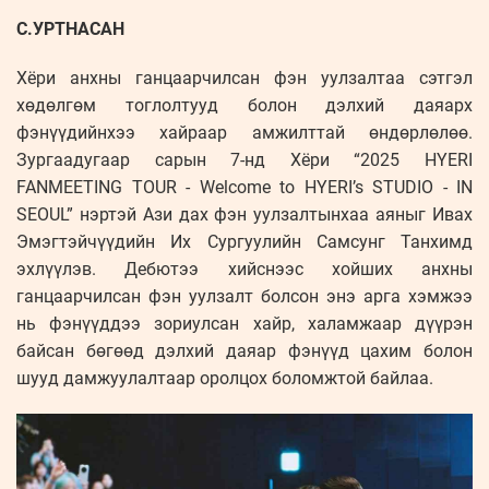
С.УРТНАСАН
Хёри анхны ганцаарчилсан фэн уулзалтаа сэтгэл
хөдөлгөм тоглолтууд болон дэлхий даяарх
фэнүүдийнхээ хайраар амжилттай өндөрлөлөө.
Зургаадугаар сарын 7-нд Хёри “2025 HYERI
FANMEETING TOUR - Welcome to HYERI’s STUDIO - IN
SEOUL” нэртэй Ази дах фэн уулзалтынхаа аяныг Ивах
Эмэгтэйчүүдийн Их Сургуулийн Самсунг Танхимд
эхлүүлэв. Дебютээ хийснээс хойших анхны
ганцаарчилсан фэн уулзалт болсон энэ арга хэмжээ
нь фэнүүддээ зориулсан хайр, халамжаар дүүрэн
байсан бөгөөд дэлхий даяар фэнүүд цахим болон
шууд дамжуулалтаар оролцох боломжтой байлаа.