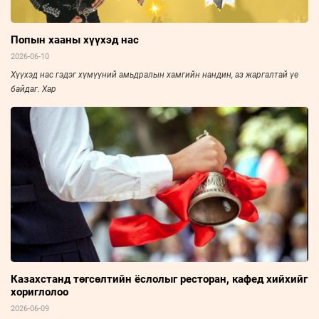
Попын хааны хүүхэд нас
2026-06-10
Хүүхэд нас гэдэг хүмүүний амьдралын хамгийн нандин, аз жаргалтай үе
байдаг. Хар
Казахстанд төгсөлтийн ёслолыг ресторан, кафед хийхийг
хориглолоо
2026-06-09