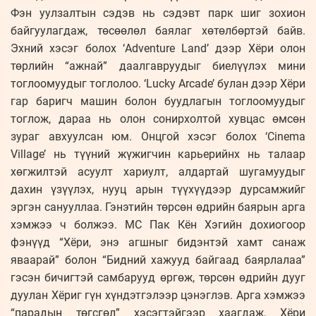
Фэн уулзалтын сэдэв нь сэдэвт парк шиг зохион
байгуулагдаж, төсөөлөл баялаг хөтөлбөртэй байв.
Эхний хэсэг болох ‘Adventure Land’ дээр Хёри олон
төрлийн “ажнай” даалгавруудыг биелүүлэх мини
тоглоомуудыг тоглолоо. ‘Lucky Arcade’ булан дээр Хёри
гар баригч машин болон буудлагын тоглоомуудыг
тоглож, дараа нь олон сонирхолтой хувцас өмсөн
зураг авхуулсан юм. Онцгой хэсэг болох ‘Cinema
Village’ нь түүний жүжигчин карьерийнх нь талаар
хөгжилтэй асуулт хариулт, алдартай шугамуудыг
дахин үзүүлэх, нууц арын түүхүүдээр дурсамжийг
эргэн санууллаа. Гэнэтийн төрсөн өдрийн баярын арга
хэмжээ ч болжээ. MC Пак Кён Хэгийн дохиогоор
фэнүүд “Хёри, энэ агшныг бидэнтэй хамт санаж
яваарай” болон “Бидний хажууд байгаад баярлалаа”
гэсэн бичигтэй самбарууд өргөж, төрсөн өдрийн дууг
дуулан Хёриг гүн хүндэтгэлээр цэнэглэв. Арга хэмжээ
“парадын төгсгөл” хэсэгтэйгээр хаагдаж, Хёри