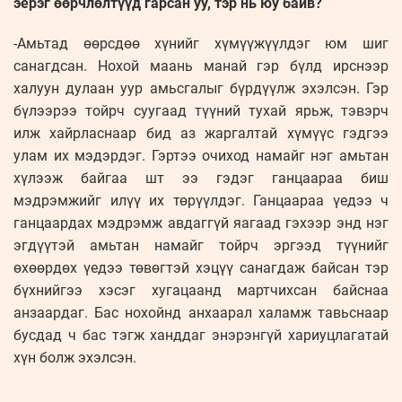
эерэг өөрчлөлтүүд гарсан уу, тэр нь юу байв?
-Амьтад өөрсдөө хүнийг хүмүүжүүлдэг юм шиг
санагдсан. Нохой маань манай гэр бүлд ирснээр
халуун дулаан уур амьсгалыг бүрдүүлж эхэлсэн. Гэр
бүлээрээ тойрч суугаад түүний тухай ярьж, тэвэрч
илж хайрласнаар бид аз жаргалтай хүмүүс гэдгээ
улам их мэдэрдэг. Гэртээ очиход намайг нэг амьтан
хүлээж байгаа шт ээ гэдэг ганцаараа биш
мэдрэмжийг илүү их төрүүлдэг. Ганцаараа үедээ ч
ганцаардах мэдрэмж авдаггүй яагаад гэхээр энд нэг
эгдүүтэй амьтан намайг тойрч эргээд түүнийг
өхөөрдөх үедээ төвөгтэй хэцүү санагдаж байсан тэр
бүхнийгээ хэсэг хугацаанд мартчихсан байснаа
анзаардаг. Бас нохойнд анхаарал халамж тавьснаар
бусдад ч бас тэгж ханддаг энэрэнгүй хариуцлагатай
хүн болж эхэлсэн.