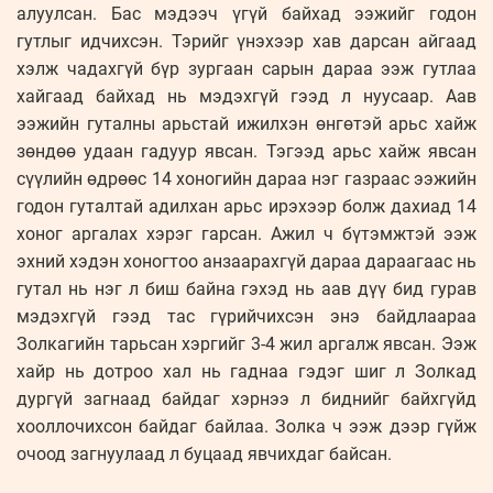
алуулсан. Бас мэдээч үгүй байхад ээжийг годон
гутлыг идчихсэн. Тэрийг үнэхээр хав дарсан айгаад
хэлж чадахгүй бүр зургаан сарын дараа ээж гутлаа
хайгаад байхад нь мэдэхгүй гээд л нуусаар. Аав
ээжийн гуталны арьстай ижилхэн өнгөтэй арьс хайж
зөндөө удаан гадуур явсан. Тэгээд арьс хайж явсан
сүүлийн өдрөөс 14 хоногийн дараа нэг газраас ээжийн
годон гуталтай адилхан арьс ирэхээр болж дахиад 14
хоног аргалах хэрэг гарсан. Ажил ч бүтэмжтэй ээж
эхний хэдэн хоногтоо анзаарахгүй дараа дараагаас нь
гутал нь нэг л биш байна гэхэд нь аав дүү бид гурав
мэдэхгүй гээд тас гүрийчихсэн энэ байдлаараа
Золкагийн тарьсан хэргийг 3-4 жил аргалж явсан. Ээж
хайр нь дотроо хал нь гаднаа гэдэг шиг л Золкад
дургүй загнаад байдаг хэрнээ л биднийг байхгүйд
хооллочихсон байдаг байлаа. Золка ч ээж дээр гүйж
очоод загнуулаад л буцаад явчихдаг байсан.