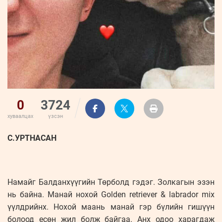
0
3724
хуваалцах
үзсэн
С.УРТНАСАН
Намайг Балданхүүгийн Төрболд гэдэг. Золкагын эзэн
нь байна. Манай нохой Golden retriever & labrador mix
үүлдрийнх. Нохой маань манай гэр бүлийн гишүүн
болоод есөн жил болж байгаа. Анх одоо харагдаж