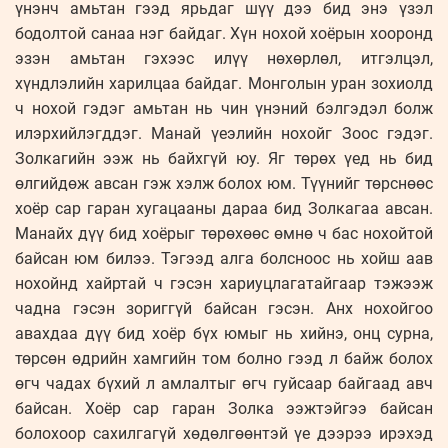
үнэнч амьтан гээд ярьдаг шүү дээ бид энэ үзэл
бодолтой санаа нэг байдаг. Хүн нохой хоёрын хооронд
эзэн амьтан гэхээс илүү нөхөрлөл, итгэлцэл,
хүндлэлийн харилцаа байдаг. Монголын уран зохиолд
ч нохой гэдэг амьтан нь чин үнэний бэлгэдэл болж
илэрхийлэгддэг. Манай үеэлийн нохойг Зоос гэдэг.
Золкагийн ээж нь байхгүй юу. Яг төрөх үед нь бид
өлгийдөж авсан гэж хэлж болох юм. Түүнийг төрснөөс
хоёр сар гаран хугацааны дараа бид Золкагаа авсан.
Манайх дүү бид хоёрыг төрөхөөс өмнө ч бас нохойтой
байсан юм билээ. Тэгээд алга болсноос нь хойш аав
нохойнд хайртай ч гэсэн хариуцлагатайгаар тэжээж
чадна гэсэн зориггүй байсан гэсэн. Анх нохойгоо
авахдаа дүү бид хоёр бүх юмыг нь хийнэ, онц сурна,
төрсөн өдрийн хамгийн том болно гээд л байж болох
өгч чадах бүхий л амлалтыг өгч гуйсаар байгаад авч
байсан. Хоёр сар гаран Золка ээжтэйгээ байсан
болохоор сахилгагүй хөдөлгөөнтэй үе дээрээ ирэхэд