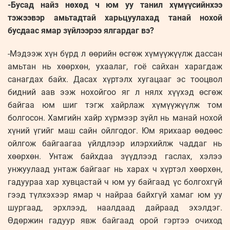
-Бусад найз нөхөд ч юм уу танил хүмүүсийнхээ
тэжээвэр амьтадтай харьцуулахад танай нохой
бусдаас ямар зүйлээрээ ялгардаг вэ?
-Мэдээж хүн бүрд л өөрийн өсгөж хүмүүжүүлж дассан
амьтан нь хөөрхөн, ухаалаг, гоё сайхан харагдаж
санагдах байх. Дасах хүртэлх хугацааг эс тооцвол
бидний аав ээж нохойгоо яг л нялх хүүхэд өсгөж
байгаа юм шиг тэгж хайрлаж хүмүүжүүлж том
болгосон. Хамгийн хайр хүрмээр зүйл нь манай нохой
хүний үгийг маш сайн ойлгодог. Юм ярихаар өөдөөс
ойлгож байгаагаа үйлдлээр илэрхийлж чаддаг нь
хөөрхөн. Унтаж байхдаа зүүдлээд гаслах, хэлээ
унжуулаад унтаж байгааг нь харах ч хүртэл хөөрхөн,
гадуураа хар хувцастай ч юм уу байгаад үс болгохгүй
гээд түлхэхээр ямар ч найраа байхгүй хамаг юм уу
шургаад, эрхлээд, наалдаад дайраад эхэлдэг.
Өдөржин гадуур явж байгаад орой гэртээ очиход