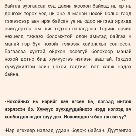
байгаа зургаасаа хэд дахин жоохон байхад нь ер нь
дөнгөж төрөх үед нь энэ л манай нохой болно гээд
тэжээхээр авч ирж байсан үе нь одоо ингээд ярихад
өчигдөрхөн юм шиг тодхон санагдлаа. Гэрийн орчин
нөхцөлд тэжээх боломжтой олон амьтад байгаа ч
манай гэр бүл нохойг тэжээж хайрлахыг сонгосон.
Багаасаа хүнтэй ойрхон өсөөгүй болохоор манай
нохой дотно биш хүмүүстээ нэлээн ааштай. Гэхдээ
хүмүүжилтэй сайн нохой гэдгийг бат хэлж чадах
байна.
-Нохойных нь нэрийг хэн өгсөн бэ, яагаад ингэж
нэрлэсэн бэ. Хүмүүс хүүхдүүдийнхээ нэрд нэлээд ач
холбогдол өгдөг шүү дээ. Нохойндоо ч бас тэгсэн үү?
-Нэр өгөхөөр нэлээд удаан бодож байсан. Дүүтэйгээ