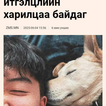
итгэлцлийн
ҮНДЭСНИЙ
ВИДЕО
Бизнес
ФОТО
МЭДЭЭЛЛИЙН
хөгжил
харилцаа байдаг
ZUUNII
ТӨВ
Leaderships
УРЛАГ
MEDEE
forum
Бүртгүүлэх
WEEKLY
Нэвтрэх
ZMS.MN
2025-06-04 15:56
6 мин унших