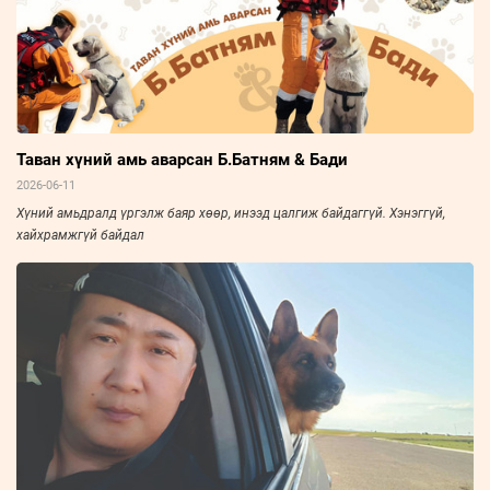
Таван хүний амь аварсан Б.Батням & Бади
2026-06-11
Хүний амьдралд үргэлж баяр хөөр, инээд цалгиж байдаггүй. Хэнэггүй,
хайхрамжгүй байдал