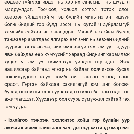
өөдөөс гүйгээд ирдэг нь хэр их санасныг нь шууд л
мэдрүүлдэг. Тоочоод хэлбэл сэтгэл татах олон
хөөрхөн үйлдэлтэй ч гэр бүлийн минь нэгэн гишүүн
болж бидний гэр бүлд ирсэн нь юутай ч зүйрлэмгүй
хамгийн сайхан нь санагддаг. Манай нохойны бусад
тэжээвэр амьтдаас ялгарах нэг зүйл нь зөвхөн бидний
нүүрийг харж өссөн, нийгэмшээгүй гэх юм уу. Гадуур
явж байхдаа өөр хүмүүсийг хараад биднийг харамлаж
хуцах ч юм уу тиймэрхүү үйлдэл гаргадаг. Ээж
аашилсаар байгаад үгээр нь байдаг болчихсон бусад
нохойнуудаас илүү намбатай, тайван үгэнд сайн
ордог. Гэртээ байхдаа сахилгагүй юм шиг боловч
бусад нохойтой харьцуулахад сахилга баттай гэдэг нь
ажиглагддаг. Хүүхдээр бол суурь хүмүүжил сайтай гэх
юм уу даа.
-Нохойгоо тэжээж эхэлснээс хойш гэр бүлийн уур
амьсгал эсвэл таны ааш зан, дотоод сэтгэлд ямар нэг