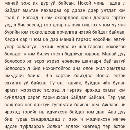
манай ээж их дургүй байсан. Нохой чинь гадаа л
байдаг амьтан яахаараа ор дэрэн дээр унтдаг юм
гээд л. Яагаад ч юм өхөөрдөөд орон дээрээ гаргах
үед л бие засаад тэр дээр нь ээж гишгэх ч юм уу янз
бүрийн юм тохиолдоод арчилгаа ихтэй байдаг байлаа.
Хэдэн сар ч юм бэ дээ манай гэрээс нохойны эвгүй
үнэр салаагүй. Тухайн үедээ их шантарсан, нохойгоо
больдог ч юм билүү гэсэн бодлууд төрөөд. Манай дүү
болохоор яг эсрэгээрээ ерөөсөө шантарч байгаагүй
болохоор л бид нохойтойгоо энэ олон жил хамтдаа
амьдарч байна. 3-6 сартай байхдаа Золка ёстой
сахилгагүй байсан. Гутал, тавчик, буйдангийн булан
ирмэг мэрэхээс эхлээд л гэртээ ирэхэд хамаг юм
сүйдлээд хэрэг тарьчихсан байдаг байсан. Тэр үед
ээж бас нэг дажгүй туфльтэй байсан юм. Ажлаас нь
ирэхэд тэрийг нь идчихсэн байдаг юм даа. Аав дүү
бид гурав сандралдаад л ээж ч мэдчихсэн нөгөө
идсэн туфлээрээ Золкаг элдэж хөөгөөд тэр ёстой