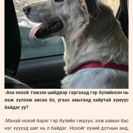
-Анх нохой тэжээх шийдвэр гаргахад гэр бүлийнхэн нь
яаж хүлээж авсан бэ, угаас амьтанд хайртай хүмүүс
байдаг уу?
-Манай нохой бараг гэр бүлийн гишүүн, ээж аавын бас
нэг хүүхэд шиг нь л байдаг. Нохойг хүний дотнын анд,