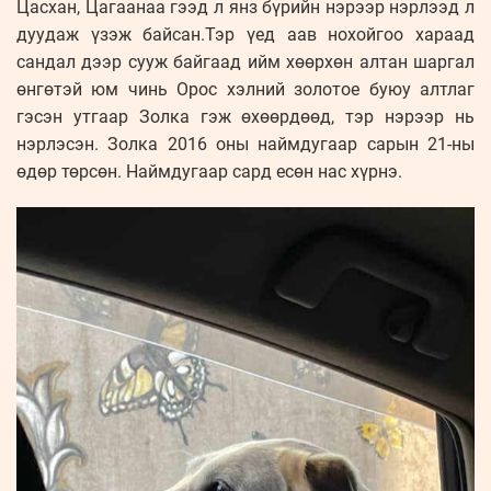
Цасхан, Цагаанаа гээд л янз бүрийн нэрээр нэрлээд л
дуудаж үзэж байсан.Тэр үед аав нохойгоо хараад
сандал дээр сууж байгаад ийм хөөрхөн алтан шаргал
өнгөтэй юм чинь Орос хэлний золотое буюу алтлаг
гэсэн утгаар Золка гэж өхөөрдөөд, тэр нэрээр нь
нэрлэсэн. Золка 2016 оны наймдугаар сарын 21-ны
өдөр төрсөн. Наймдугаар сард есөн нас хүрнэ.