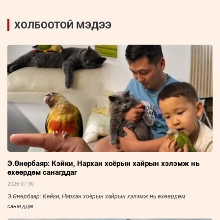
ХОЛБООТОЙ МЭДЭЭ
Э.Өнөрбаяр: Кэйки, Нархан хоёрын хайрын хэлэмж нь
өхөөрдөм санагддаг
2026-07-30
Э.Өнөрбаяр: Кейки, Нархан хоёрын хайрын хэлэмж нь өхөөрдөм
санагддаг