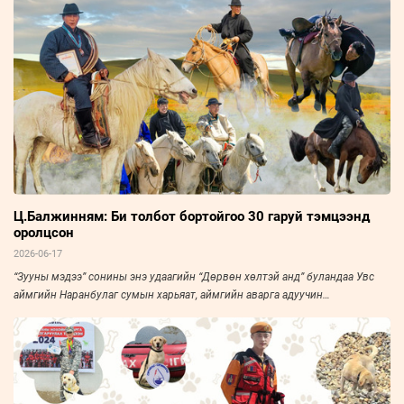
Ц.Балжинням: Би толбот бортойгоо 30 гаруй тэмцээнд
оролцсон
2026-06-17
“Зууны мэдээ” сонины энэ удаагийн “Дөрвөн хөлтэй анд” буландаа Увс
аймгийн Наранбулаг сумын харьяат, аймгийн аварга адуучин
Ц.Балжинням болон түүний үнэнч “найз” Толбот бор морийг онцолж
байна.