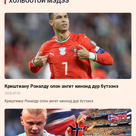
ХОЛБООТОЙ МЭДЭЭ
Криштиану Роналду олон ангит кинонд дүр бүтээнэ
2026-07-31
Криштиану Роналду олон ангит кинонд дүр бүтээнэ