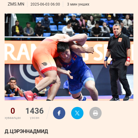
ҮНДЭСНИЙ
ВИДЕО
ZMS.MN
Бизнес
2025-06-03 06:00
3 мин унших
ФОТО
МЭДЭЭЛЛИЙН
хөгжил
ZUUNII
ТӨВ
Leaderships
УРЛАГ
MEDEE
forum
Бүртгүүлэх
WEEKLY
Нэвтрэх
0
1436
хуваалцах
үзсэн
Д.ЦЭРЭННАДМИД