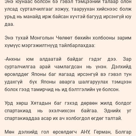
Энэ юунаас болсон бэ гэвэл тэмцээний талаар олон
улсад сурталчилгааг хожуу, тааруухан хийснээс болж
урьд нь манайд ирж байсан хүчтэй багууд ирсэнгүй юу
даа.
Энэ тухай Монголын Чөлөөт бөхийн холбооны зарим
хүмүүс мэргэжилтнүүд тайлбарлахдаа:
-Анхны юм алдаатай байдаг гэдэг дээ. Зар
сурталчилгаа арай чамлагдсан нь үнэн. Дэлхийд
өрсөлддөг Японы баг яагаад ирсэнгүй вэ гэвэл тун
удахгүй бүх Японы аварга шалгаруулах тэмцээн
болох гээд тамирчид нь ид бэлтгэлийн үе болсон.
Урд хөрш Хятадын баг гэхэд дөрвөн жилд болдог
спартакиад нь эхэлчихсэн байгаа. Эднийх уг
спартакиаддаа асар их ач холбогдол өгдөг талтай.
Мөн дэлхийд гол өрсөлдөгч АНУ, Герман, Болгар