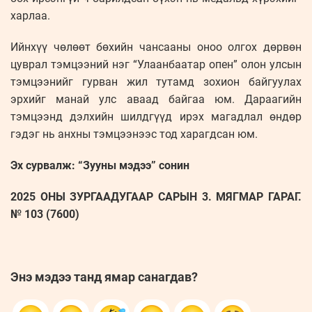
харлаа.
Ийнхүү чөлөөт бөхийн чансааны оноо олгох дөрвөн
цуврал тэмцээний нэг “Улаанбаатар опен” олон улсын
тэмцээнийг гурван жил тутамд зохион байгуулах
эрхийг манай улс аваад байгаа юм. Дараагийн
тэмцээнд дэлхийн шилдгүүд ирэх магадлал өндөр
гэдэг нь анхны тэмцээнээс тод харагдсан юм.
Эх сурвалж: “Зууны мэдээ” сонин
2025 ОНЫ ЗУРГААДУГААР САРЫН 3. МЯГМАР ГАРАГ.
№ 103 (7600)
Энэ мэдээ танд ямар санагдав?