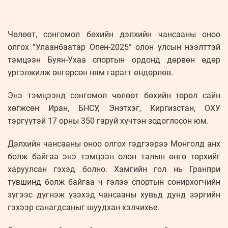
Чөлөөт, сонгомол бөхийн дэлхийн чансааны оноо
олгох “Улаанбаатар Опен-2025” олон улсын нээлттэй
тэмцээн Буян-Ухаа спортын ордонд дөрвөн өдөр
үргэлжилж өнгөрсөн ням гарагт өндөрлөв.
Энэ тэмцээнд сонгомол чөлөөт бөхийн төрөл сайн
хөгжсөн Иран, БНСУ, Энэтхэг, Киргизстан, ОХУ
тэргүүтэй 17 орны 350 гаруй хүчтэн зодоглосон юм.
Дэлхийн чансааны оноо олгох гэдгээрээ Монголд анх
болж байгаа энэ тэмцээн олон талын өнгө төрхийг
харуулсан гэхэд болно. Хамгийн гол нь Гранпри
түвшинд болж байгаа ч гэлээ спортын сонирхогчийн
зүгээс дүгнэж үзэхэд чансааны хувьд дунд зэргийн
гэхээр санагдсаныг шуудхан хэлчихье.