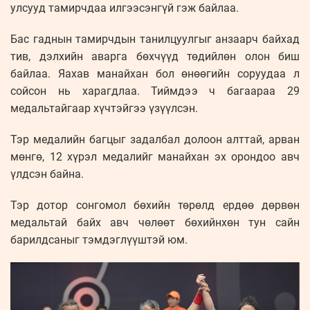
улсууд тамирчдаа илгээсэнгүй гэж байлаа.
Бас гаднын тамирчдын танилцуулгыг анзаарч байхад
тив, дэлхийн аварга бөхчүүд төдийлөн олон биш
байлаа. Яахав манайхан бол өнөөгийн соруудаа л
сойсон нь харагдлаа. Тиймдээ ч багаараа 29
медальтайгаар хүчтэйгээ үзүүлсэн.
Тэр медалийн багцыг задалбал долоон алттай, арван
мөнгө, 12 хүрэл медалийг манайхан эх орондоо авч
үлдсэн байна.
Тэр дотор сонгомол бөхийн төрөлд ердөө дөрвөн
медальтай байх авч чөлөөт бөхийнхөн тун сайн
барилдсаныг тэмдэглүүштэй юм.