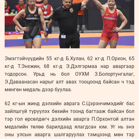
Эмэгтэйчүүдийн 55 кг-д Б.Хулан, 62 кг-д П.Орхон, 65
кг-д Т.Энхжин, 68 кг-д Э.Дэлгэрмаа нар аваргаар
тодорсон. Урьд нь бол ОУХМ З.Болортунгалаг,
Э.Даваанасан нарыг алт авах тооцоонд байсан ч тэд
мөнгөн медаль дээр буулаа.
62 кг-ын жинд дэлхийн аврага С.Цэрэнчимэдийг бас
зайлшгүй түрүүлэх бөхийн тоонд багтааж байсан бол
тэр гол өрсөлдөгч дэлхийн аварга П.Орхонтой алтан
медалийн төлөө барилдаад ялагдсан юм. Уг нь энэ
оны улсын аварга шалгаруулах тэмцээнд мөн тэр