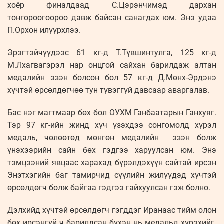
хоёр финалдаад С.Цэрэнчимэд дархан
тонгороогоороо давж байсан санагдах юм. Энэ удаа
П.Орхон илүүрхлээ.
Эрэгтэйчүүдээс 61 кг-д Т.Түвшинтулга, 125 кг-д
М.Лхагвагэрэл нар онцгой сайхан барилдаж алтан
медалийн эзэн болсон бол 57 кг-д Д.Мөнх-Эрдэнэ
хүчтэй өрсөлдөгчөө тун түвэггүй давсаар аваргалав.
Бас нэг магтмаар бөх бол ОУХМ Ганбаатарын Ганхуяг.
Тэр 97 кг-ийн жинд хүч үзэхдээ сонгомолд хүрэл
медаль, чөлөөтөд мөнгөн медалийн эзэн болж
үнэхээрийн сайн бөх гэдгээ харуулсан юм. Энэ
тэмцээний явцаас харахад бүрэлдэхүүн сайтай ирсэн
Энэтхэгийн баг тамирчид сүүлийн жилүүдэд хүчтэй
өрсөлдөгч болж байгаа гэдгээ гайхуулсан гэж болно.
Дэлхийд хүчтэй өрсөлдөгч гэгддэг Иранаас тийм олон
бөх ирсэнгүй ч барилдсан бүхэн нь медальд хүрэхийг