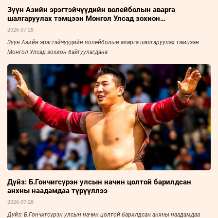
Зүүн Азийн эрэгтэйчүүдийн волейболын аварга
шалгаруулах тэмцээн Монгол Улсад зохион
байгуулагдана
2026-07-28
Зүүн Азийн эрэгтэйчүүдийн волейболын аварга шалгаруулах тэмцээн
Монгол Улсад зохион байгуулагдана
Дүйз: Б.Гончигсүрэн улсын начин цолтой барилдсан
анхны наадамдаа түрүүллээ
2026-07-28
Дүйз: Б.Гончигсүрэн улсын начин цолтой барилдсан анхны наадамдаа