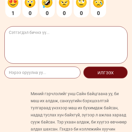
1
0
0
0
0
0
ИЛГЭЭХ
Миний гэрчлэлийг унш Сайн байцгаана уу, би
маш их алдаж, санхүүгийн бэрхшээлтэй
тулгараад үнэхээр маш их бухимдаж байсан,
надад туслах хүн байхгүй, зүгээр л ажлаа хараад
сууж байсан. Тэр ухаан алдаж, би хүүгээ өвчнөөр
алдах шахсан. Гэхдээ би коллежийн хуучин