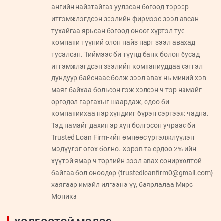
ангийн найзтайгаа уулзсан бөгөөд тэрээр
итгэмжлэгдсэн зээлийн фирмээс зээл авсан
тухайгаа ярьсан бөгөөд өнөөг хүртэл тус
компани түүний олон найз нарт зээл авахад
тусалсан. Тиймээс би түүнд банк болон бусад
итгэмжлэгдсэн зээлийн компаниуддаа сэтгэл
дундуур байснаас болж зээл авах нь миний хэв
маяг байхаа больсон гэж хэлсэн ч тэр намайг
өргөдөл гаргахыг шаардаж, одоо би
компанийхаа нэр хүндийг бүрэн сэргээж чадна.
Тэд намайг дахин эр хүн болгосон учраас би
Trusted Loan Firm-ийн өмнөөс үргэлжлүүлэн
мэдүүлэг өгөх болно. Хэрэв та ердөө 2%-ийн
хүүтэй ямар ч төрлийн зээл авах сонирхолтой
байгаа бол өнөөдөр {trustedloanfirm0@gmail.com}
хаягаар имэйл илгээнэ үү, баярлалаа Мирс
Моника