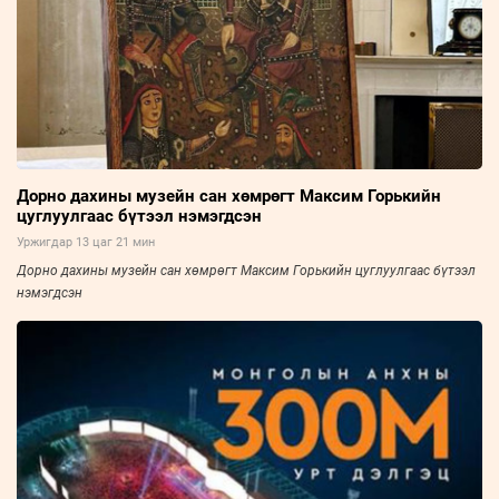
Дорно дахины музейн сан хөмрөгт Максим Горькийн
цуглуулгаас бүтээл нэмэгдсэн
Уржигдар 13 цаг 21 мин
Дорно дахины музейн сан хөмрөгт Максим Горькийн цуглуулгаас бүтээл
нэмэгдсэн