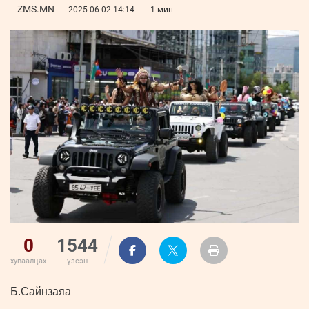
ҮНДЭСНИЙ
ВИДЕО
ZMS.MN
Бизнес
2025-06-02 14:14
1 мин
ФОТО
МЭДЭЭЛЛИЙН
хөгжил
ZUUNII
ТӨВ
Leaderships
УРЛАГ
MEDEE
forum
Бүртгүүлэх
WEEKLY
Нэвтрэх
0
1544
хуваалцах
үзсэн
Б.Сайнзаяа