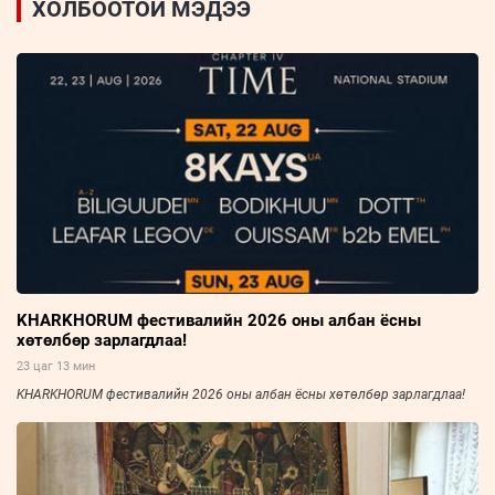
ХОЛБООТОЙ МЭДЭЭ
KHARKHORUM фестивалийн 2026 оны албан ёсны
хөтөлбөр зарлагдлаа!
23 цаг 13 мин
KHARKHORUM фестивалийн 2026 оны албан ёсны хөтөлбөр зарлагдлаа!