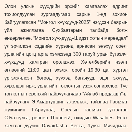
Олон улсын хүүхдийн эрхийг хамгаалах өдрийг
тохиолдуулан зургаадугаар сарын 1-нд зохион
байгуулагдсан “Монгол хүүхдүүд-2025” нэгдсэн баярын
үйл ажиллагаа Сүхбаатарын талбайд болж
өндөрлөлөө. “Монгол хүүхдүүд–Шидэт хотын мөрөөдөл”
үлгэрчилсэн сэдвийн хүрээнд өрнөсөн энэхүү соёл,
урлагийн цогц арга хэмжээнд 300 гаруй уран бүтээлч,
хүүхдүүд хамтран оролцжээ. Хөтөлбөрийн нээлт
өглөөний 11:00 цагт эхэлж, оройн 19:30 цаг хүртэл
үргэлжилсэн бөгөөд хүүхэд багачууд, эцэг эхчүүд
хүрэлцэн ирж, урлагийн тоглолтыг үзэж сонирхлоо. Тус
тоглолтын ерөнхий найруулагчаар “Айлаб продакшн”-ы
найруулагч Э.Амартүвшин ажиллаж, тайзнаа Гавьяат
жүжигчин Т.Ариунаа, Соёлын гавьяат зүтгэлтэн
С.Баттулга, реппер ThunderZ, охидын Wasabies, Foux
хамтлаг, дуучин Davaidasha, Becca, Лууяа, Мичидмаа,