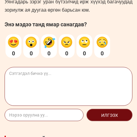
Уянгадарь зэрэг уран бүтээлчид ирж хүүхэд багачуудад
зориулж ая дуугаа өргөн барьсан юм.
Энэ мэдээ танд ямар санагдав?
0
0
0
0
0
0
ИЛГЭЭХ