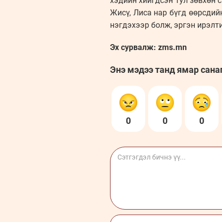
хэдийн хийгдсэн тул зөвхөн 
Жисү, Лиса нар бүгд өөрсдий
нэгдэхээр болж, эргэн ирэлт
Эх сурвалж: zms.mn
Энэ мэдээ танд ямар сана
0
0
0