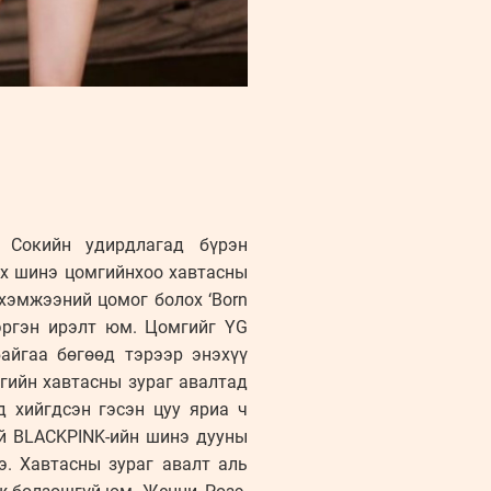
 Сокийн удирдлагад бүрэн
ох шинэ цомгийнхоо хавтасны
 хэмжээний цомог болох ‘Born
эргэн ирэлт юм. Цомгийг YG
айгаа бөгөөд тэрээр энэхүү
гийн хавтасны зураг авалтад
 хийгдсэн гэсэн цуу яриа ч
үй BLACKPINK-ийн шинэ дууны
э. Хавтасны зураг авалт аль