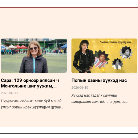
Сара: 129 орноор аялсан ч
Попын хааны хүүхэд нас
Монголынх шиг уужим,
2026-06-10
тайван мэдрэмжийг хаанаас
2026-06-30
Хүүхэд нас гэдэг хүмүүний
ч авч байгаагүй
Нүүдэлчин соёлыг тээж буй манай
амьдралын хамгийн нандин, аз
улсыг зорин ирэх жуулчдын цуваа
жаргалтай үе байдаг. Хар
хөвөрсөөр.