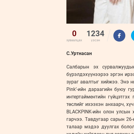
0
1234
хуваалцах
үзсэн
С.Уртнасан
Салбарын эх сурвалжууды
бүрэлдэхүүнээрээ эргэн ирэ
зураг авалтыг хийжээ. Энэ н
Pink’-ийн дараагийн буюу 
интертайментийн гүйцэтгэх
төслийг ихээхэн анхаарч, х
BLACKPINK-ийн олон улсын 
гарчээ. Тавдугаар сарын 26
талаар мэдээ дуулгах болол