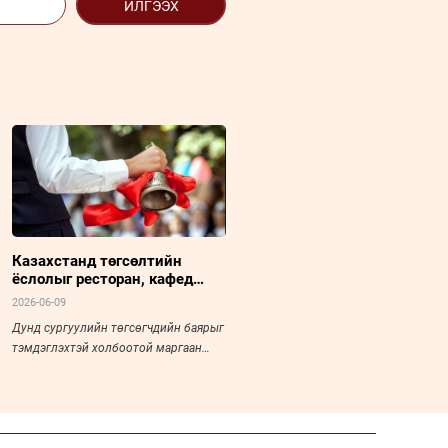
ИЛГЭЭХ
Казахстанд төгсөлтийн
ёслолыг ресторан, кафед
хийхийг хориглолоо
2026-06-09
Дунд сургуулийн төгсөгчдийн баярыг
тэмдэглэхтэй холбоотой маргаан
хэлэлцүүлэг Монго