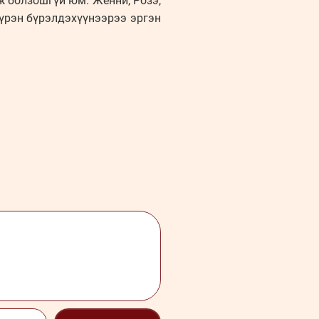
ж болзошгүй юм. Женни, Розэ,
бүрэн бүрэлдэхүүнээрээ эргэн