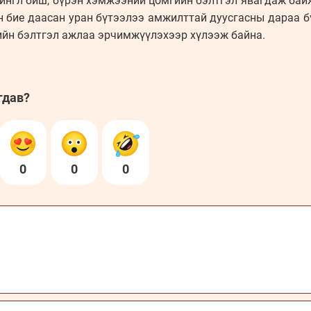
сингл биш, бүрэн хэмжээний цомгийн бэлтгэл явагдаж бай
н бие даасан уран бүтээлээ амжилттай дуусгасны дараа 
ийн бэлтгэл ажлаа эрчимжүүлэхээр хүлээж байна.
гдав?
0
0
0