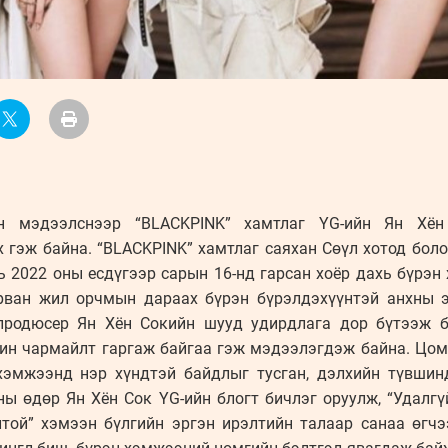
н мэдээлснээр “BLACKPINK” хамтлаг YG-ийн Ян Хён
х гэж байна. “BLACKPINK” хамтлаг саяхан Сөүл хотод бол
ь 2022 оны есдүгээр сарын 16-нд гарсан хоёр дахь бүрэн
гурван жил орчмын дараах бүрэн бүрэлдэхүүнтэй анхны 
 продюсер Ян Хён Сокийн шууд удирдлага дор бүтээж б
үчин чармайлт гаргаж байгаа гэж мэдээлэгдэж байна. Цом
хэмжээнд нэр хүндтэй байдлыг тусган, дэлхийн түвшинд
-ны өдөр Ян Хён Сок YG-ийн блогт бичлэг оруулж, “Удалг
той” хэмээн бүлгийн эргэн ирэлтийн талаар санаа өгчэ