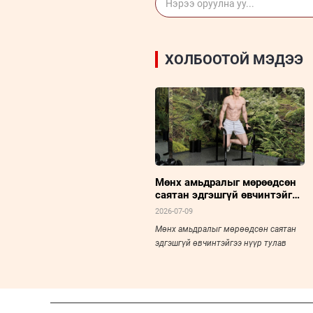
ХОЛБООТОЙ МЭДЭЭ
Мөнх амьдралыг мөрөөдсөн
саятан эдгэшгүй өвчинтэйгээ
нүүр тулав
2026-07-09
Мөнх амьдралыг мөрөөдсөн саятан
эдгэшгүй өвчинтэйгээ нүүр тулав