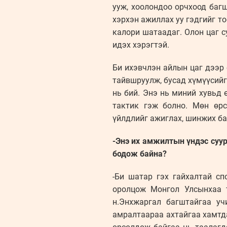
ууж, хоолондоо орчхоод баг
хэрхэн ажиллах уу гэдгийг то
калори шатаадаг. Олон цаг с
идэх хэрэгтэй.
Би ихэвчлэн айлын цаг дээр
тайвшруулж, бусад хүмүүсийг
нь бий. Энэ нь миний хувьд 
тактик гэж болно. Мөн өрс
үйлдлийг ажиглах, шинжих ба
-Энэ их амжилтын үндэс суур
бодож байна?
-Би шатар гэх гайхалтай с
оролцож Монгол Улсынхаа т
н.Энхжаргал багштайгаа уч
амралтаараа ахтайгаа хамтда