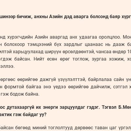
инээр бичиж, анхны Азийн дэд аварга болсонд баяр хүрг
анд хүрэгчдийн Азийн аваргад анх удаагаа оролцлоо. М
ан болохоор тэмцээний бүх зардлыг цаанаас нь дааж ба
илтэй харьцуулахад ширүүн өрсөлдөөнтэй, чансаа өндөр 1
гдэж байсан. Нийт есөн өрөг тоглож, зургаа хожиж, хо
эллээ.
өргөөс өөрийгөө дажгүй үзүүлэлттэй, байрлалаа сайн 
йн формтой байгаа энэ үедээ өөрийгөө дайчилж, сэтгэл
 гэж бодож байна.
ос дутахааргүй их энерги зарцуулдаг гэдэг. Тэгвэл Б.Мө
актик гэж байдаг уу?
байсан бөгөөд миний тоглолтууд дөрвөөс таван цаг үргэ