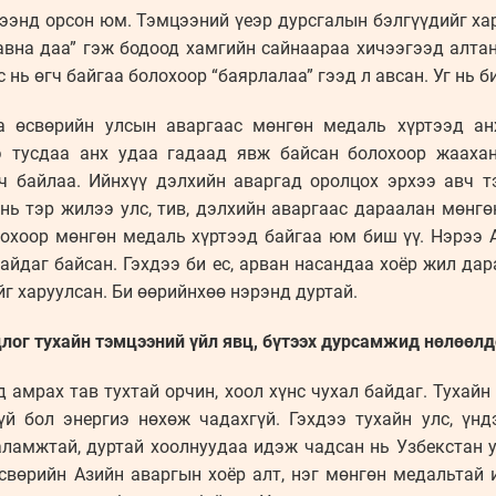
ээнд орсон юм. Тэмцээний үеэр дурсгалын бэлгүүдийг хар
 авна даа” гэж бодоод хамгийн сайнаараа хичээгээд алта
нь өгч байгаа болохоор “баярлалаа” гээд л авсан. Уг нь 
 өсвөрийн улсын аваргаас мөнгөн медаль хүртээд ан
э тусдаа анх удаа гадаад явж байсан болохоор жааха
ч байлаа. Ийнхүү дэлхийн аваргад оролцох эрхээ авч т
нь тэр жилээ улс, тив, дэлхийн аваргаас дараалан мөнгө
лохоор мөнгөн медаль хүртээд байгаа юм биш үү. Нэрээ 
айдаг байсан. Гэхдээ би ес, арван насандаа хоёр жил да
йг харуулсан. Би өөрийнхөө нэрэнд дуртай.
лог тухайн тэмцээний үйл явц, бүтээх дурсамжид нөлөөлд
 амрах тав тухтай орчин, хоол хүнс чухал байдаг. Тухайн
үй бол энергиэ нөхөж чадахгүй. Гэхдээ тухайн улс, үн
аламжтай, дуртай хоолнуудаа идэж чадсан нь Узбекстан у
өсвөрийн Азийн аваргын хоёр алт, нэг мөнгөн медальтай 