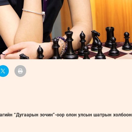
аагийн “Дугаарын зочин”-оор олон улсын шатрын холбоо