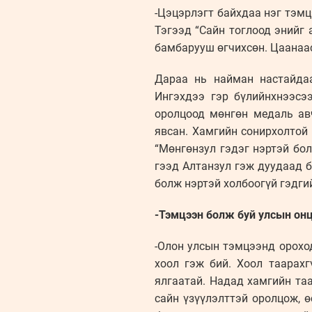
-Цэцэрлэгт байхдаа нэг тэмц
Тэгээд “Сайн тоглоод энийг
бамбарууш өгчихсөн. Цаанаас 
Дараа нь найман настайдаа
Ингэхдээ гэр бүлийнхнээсэ
оролцоод мөнгөн медаль ав
явсан. Хамгийн сонирхолтой 
“Мөнгөнзул гэдэг нэртэй бо
гээд Алтанзул гэж дуудаад б
болж нэртэй холбоогүй гэдги
-Тэмцээн болж буй улсын онц
-Олон улсын тэмцээнд ороход
хоол гэж бий. Хоол таарахг
ялгаатай. Надад хамгийн та
сайн үзүүлэлттэй оролцож, 