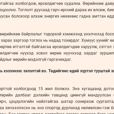
штайгаа холбогдож, өрсөлдөгчөө судална. Өөрийнхөө даву
оцоолно. Тоглолт дуусаад гарч ирсний дараа их өлсөж, би
уусан болохоор алхаж энергиэ нөхөхөөс гадна амттан иддэ
 өөрийнхөө байрлалыг тодорхой хэмжээнд үнэлчхээд босо
 харах зэргээр тоглох нь надад тохирдог. Хүмүүс үүнийг ө
өөртөө итгэлтэй байгаагаа өрсөлдөгчдөө харуулж, сэтгэл 
өлдөгчөө нүүхэд эсвэл өөрөө нүүчхээд хардаг зуршил
йдлыг өөрийн мэдэлгүй гаргачихдаг.
ь хэзээнээс эхлэлтэй вэ. Төдийгөөс өдий хүртэл тууштай 
порттой холбогдоод 15 жил болжээ. Энэ хугацаанд дото
өрийн далбааг дэлхийн тавцанд цөөнгүй мандуулсан 
ирч, цэцэрлэгийн найзтайгаа шатар сонирхож сургалт
а хичээллэсэн нь энэ спортод дурлахад нөлөөлсөн гэж б