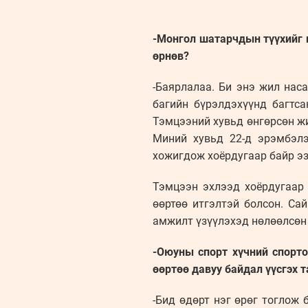
-Монгол шатарчдын түүхийг ш
өрнөв?
-Баярлалаа. Би энэ жил нас
багийн бүрэлдэхүүнд багтс
Тэмцээний хувьд өнгөрсөн ж
Миний хувьд 22-д эрэмбэлэ
хожигдож хоёрдугаар байр эз
Тэмцээн эхлээд хоёрдугаар 
өөртөө итгэлтэй болсон. Са
амжилт үзүүлэхэд нөлөөлсөн
-Оюуны спорт хүчний спорто
өөртөө давуу байдал үүсгэх т
-Бид өдөрт нэг өрөг тоглож 