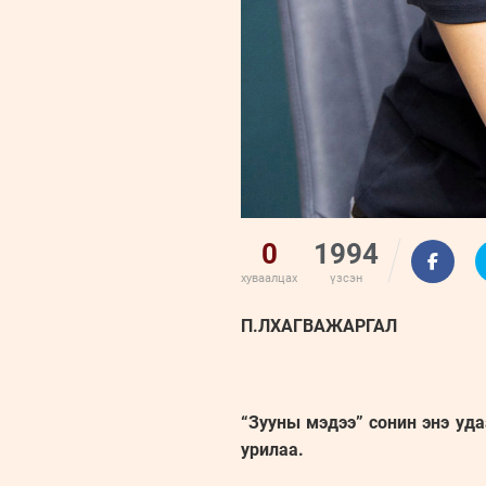
0
1994
хуваалцах
үзсэн
П.ЛХАГВАЖАРГАЛ
“Зууны мэдээ” сонин энэ уд
урилаа.