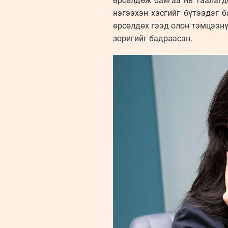
өрсөлдөж байгаа нь таалагд
нэгээхэн хэсгийг бүтээдэг 
өрсөлдөх гээд олон тэмцээнү
зоригийг бадраасан.