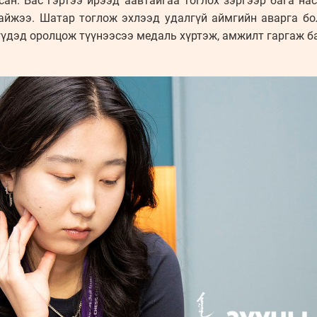
сан. Бас гэртээ ирээд аавтайгаа тоглох зэргээр бага н
байжээ. Шатар тоглож эхлээд удалгүй аймгийн аварга б
үдэд оролцож түүнээсээ медаль хүртэж, амжилт гаргаж ба