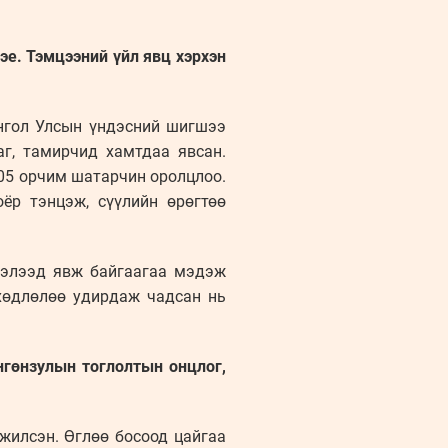
эе. Тэмцээний үйл явц хэрхэн
онгол Улсын үндэсний шигшээ
г, тамирчид хамтдаа явсан.
05 орчим шатарчин оролцлоо.
ёр тэнцэж, сүүлийн өрөгтөө
үнэлээд явж байгаагаа мэдэж
 хөдлөлөө удирдаж чадсан нь
нгөнзулын тоглолтын онцлог,
лжилсэн. Өглөө босоод цайгаа