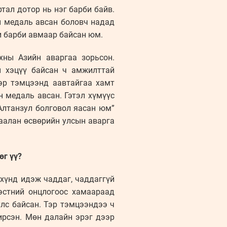
тал дотор нь нэг барби байв.
н медаль авсан боловч надад
би барби авмаар байсан юм.
хны Азийн аваргаа зорьсон.
н хэцүү байсан ч амжилттай
эр тэмцээнд аавтайгаа хамт
н медаль авсан. Гэтэл хүмүүс
Алтанзул болговол яасан юм”
раалан өсвөрийн улсын аварга
өг үү?
 хүнд идэж чаддаг, чаддаггүй
дэстний онцлогоос хамаараад
лс байсан. Тэр тэмцээндээ ч
ирсэн. Мөн далайн эрэг дээр