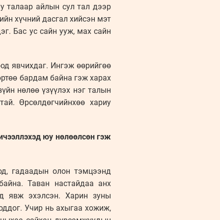
у талаар айлын сул тал дээр
еийн хүчний дасгал хийсэн мэт
г. Бас ус сайн ууж, мах сайн
од явчихдаг. Ингэж өөрийгөө
өртөө бардам байна гэж харах
зүйн нөлөө үзүүлэх нэг талын
тай. Өрсөлдөгчийнхөө хариу
хичээллэхэд юу нөлөөлсөн гэж
од, гадаадын олон тэмцээнд
байна. Таван настайдаа анх
ад явж эхэлсэн. Харин зуны
оддог. Учир нь ахыгаа хожиж,