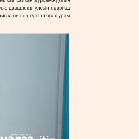
асныхаа сайхан дурсамжуудын
олж, цаашлаад улсын аваргад
йгаа нь энэ хүртэл явах урам