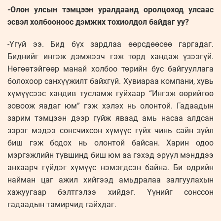
-Олон улсын тэмцээн уралдаанд оролцоход улсаас
эсвэл холбооноос дэмжих тохиолдол байдаг уу?
-Үгүй ээ. Бид бүх зардлаа өөрсдөөсөө гаргадаг.
Биднийг ингэж дэмжээч гэж төрд хандаж үзээгүй.
Нөгөөтэйгөөр манай холбоо төрийн бус байгууллага
болохоор санхүүжилт байхгүй. Хувиараа компани, хувь
хүмүүсээс хандив тусламж гуйхаар “Ингэж өөрийгөө
зовоож яадаг юм” гэж хэлэх нь олонтой. Гадаадын
зарим тэмцээн дээр гүйж яваад амь насаа алдсан
зэрэг мэдээ сонсчихсон хүмүүс гүйх чинь сайн зүйл
биш гэж бодох нь олонтой байсан. Харин одоо
мэргэжлийн түвшинд биш юм аа гэхэд эрүүл мэнддээ
анхаарч гүйдэг хүмүүс нэмэгдсэн байна. Би өдрийн
найман цаг ажил хийгээд амьдралаа залгуулахын
хажуугаар бэлтгэлээ хийдэг. Үүнийг сонссон
гадаадын тамирчид гайхдаг.