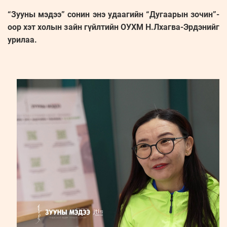
“Зууны мэдээ” сонин энэ удаагийн “Дугаарын зочин”-
оор хэт холын зайн гүйлтийн ОУХМ Н.Лхагва-Эрдэнийг
урилаа.