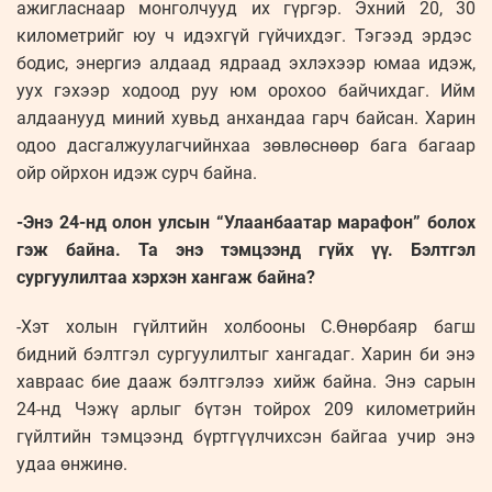
ажигласнаар монголчууд их гүргэр. Эхний 20, 30
километрийг юу ч идэхгүй гүйчихдэг. Тэгээд эрдэс
бодис, энергиэ алдаад ядраад эхлэхээр юмаа идэж,
уух гэхээр ходоод руу юм орохоо байчихдаг. Ийм
алдаанууд миний хувьд анхандаа гарч байсан. Харин
одоо дасгалжуулагчийнхаа зөвлөснөөр бага багаар
ойр ойрхон идэж сурч байна.
-Энэ 24-нд олон улсын “Улаанбаатар марафон” болох
гэж байна. Та энэ тэмцээнд гүйх үү. Бэлтгэл
сургуулилтаа хэрхэн хангаж байна?
-Хэт холын гүйлтийн холбооны С.Өнөрбаяр багш
бидний бэлтгэл сургуулилтыг хангадаг. Харин би энэ
хавраас бие дааж бэлтгэлээ хийж байна. Энэ сарын
24-нд Чэжү арлыг бүтэн тойрох 209 километрийн
гүйлтийн тэмцээнд бүртгүүлчихсэн байгаа учир энэ
удаа өнжинө.