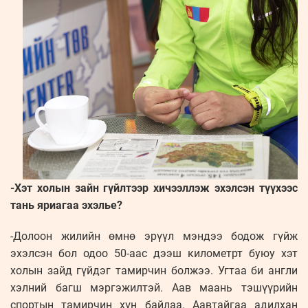
-Хэт холын зайн гүйлтээр хичээллэж эхэлсэн түүхээс
тань яриагаа эхэлье?
-Долоон жилийн өмнө эрүүл мэндээ бодож гүйж
эхэлсэн бол одоо 50-аас дээш километрт буюу хэт
холын зайд гүйдэг тамирчин болжээ. Угтаа би англи
хэлний багш мэргэжилтэй. Аав маань тэшүүрийн
спортын тамирчин хүн байлаа. Аавтайгаа адилхан