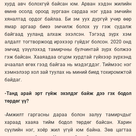
хурд авч болохгүй байсан юм. Арван хэдэн жилийн
өмнө осолд ороод зургаан сардаа нэг удаа эмчийн
хяналтад ордог байлаа. Би эм уух дургүй учир өөр
ямар аргаар биеэ эмчилж болох уу гэж судалж
байгаад ууланд алхаж эхэлсэн. Тэгээд зүрх хэм
алдалт тогтворжоод ирэхээр гүйдэг болсон. 2020 онд
эмчид үзүүлэхэд тамирчны булчинтай зүрх болжээ
гэж байсан. Хааяадаа огцом хурдтай гүйхээр зүрхэнд
ачаалал өгөх гээд байгаа нь мэдэгддэг. Тиймээс нэг
хэмнэлээр хол зай туулах нь миний биед тохиромжтой
байдаг.
-Танд арай эрт гүйж эхэлдэг байж дээ гэх бодол
төрдөг үү?
-Амжилт гаргасны дараа болон залуу тамирчдыг
хараад хааяа тийм бодол төрдөг байсан. Харин
сүүлийн нэг, хоёр жил үгүй юм байна. Зөв цагтаа