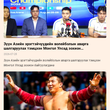
Зүүн Азийн эрэгтэйчүүдийн волейболын аварга
шалгаруулах тэмцээн Монгол Улсад зохион
байгуулагдана
2026-07-28
Зүүн Азийн эрэгтэйчүүдийн волейболын аварга шалгаруулах тэмцээн
Монгол Улсад зохион байгуулагдана