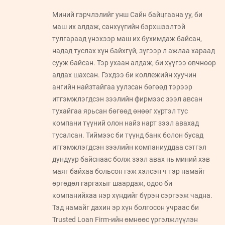
Миний гэрчлэлийг унш Сайн байцгаана уу, би
маш их алдаж, санхүүгийн бэрхшээлтэй
тулгараад үнэхээр маш их бухимдаж байсан,
надад туслах хүн байхгүй, зүгээр л ажлаа хараад
сууж байсан. Тэр ухаан алдаж, би хүүгээ өвчнөөр
алдах шахсан. Гэхдээ би коллежийн хуучин
ангийн найзтайгаа уулзсан бөгөөд тэрээр
итгэмжлэгдсэн зээлийн фирмээс зээл авсан
тухайгаа ярьсан бөгөөд өнөөг хүртэл тус
компани түүний олон найз нарт зээл авахад
тусалсан. Тиймээс би түүнд банк болон бусад
итгэмжлэгдсэн зээлийн компаниуддаа сэтгэл
дундуур байснаас болж зээл авах нь миний хэв
маяг байхаа больсон гэж хэлсэн ч тэр намайг
өргөдөл гаргахыг шаардаж, одоо би
компанийхаа нэр хүндийг бүрэн сэргээж чадна.
Тэд намайг дахин эр хүн болгосон учраас би
Trusted Loan Firm-ийн өмнөөс үргэлжлүүлэн