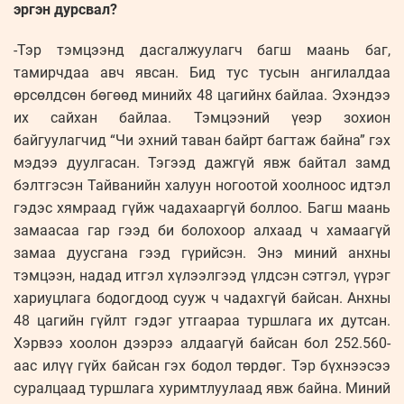
эргэн дурсвал?
-Тэр тэмцээнд дасгалжуулагч багш маань баг,
тамирчдаа авч явсан. Бид тус тусын ангилалдаа
өрсөлдсөн бөгөөд минийх 48 цагийнх байлаа. Эхэндээ
их сайхан байлаа. Тэмцээний үеэр зохион
байгуулагчид “Чи эхний таван байрт багтаж байна” гэх
мэдээ дуулгасан. Тэгээд дажгүй явж байтал замд
бэлтгэсэн Тайванийн халуун ногоотой хоолноос идтэл
гэдэс хямраад гүйж чадахааргүй боллоо. Багш маань
замаасаа гар гээд би болохоор алхаад ч хамаагүй
замаа дуусгана гээд гүрийсэн. Энэ миний анхны
тэмцээн, надад итгэл хүлээлгээд үлдсэн сэтгэл, үүрэг
хариуцлага бодогдоод сууж ч чадахгүй байсан. Анхны
48 цагийн гүйлт гэдэг утгаараа туршлага их дутсан.
Хэрвээ хоолон дээрээ алдаагүй байсан бол 252.560-
аас илүү гүйх байсан гэх бодол төрдөг. Тэр бүхнээсээ
суралцаад туршлага хуримтлуулаад явж байна. Миний