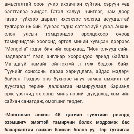
амьсгалтай орон учир ихэвчлэн хүйтэн, сэрүүн үед
бэлтгэлээ хийдэг. Гэтэл халуун чийглэг, нам доор
газар гүйхээр даралт ихсэхээс эхлээд асуудалтай
тулгарах нь бий. Үүнээс гадна сэтгэл зүй чухал. Анхны
олон улсын тэмцээндээ оролцохоор очоод
тамирчидтай хоолонд ортол миний хувцсан дээрээс
“Mongolia” гэдэг бичгийг харчхаад “Монголчууд сайн,
чадварлаг” гээд англиар хоорондоо яриад байлаа.
Магадгүй намайг ойлгохгүй л гэж бодсон байх.
Түүнийг сонссоны дараа хариуцлага, айдас мэдэрч
байсан. Гэхдээ энэ бүхнээс илүү замаа амжилттай
дуусгаад төрийн далбаагаа намируулаад барианд
орж, үзэгчид эх орны минь нэрийг дуудахад хамгийн
сайхан санагдаж, омогшил төрдөг.
-Монголын анхны 48 цагийн гүйлтийн рекорд
эзэмшигч эмэгтэй тамирчин болох мэдрэмж бас
бахархалтай сайхан байсан болов уу. Тэр тухайгаа