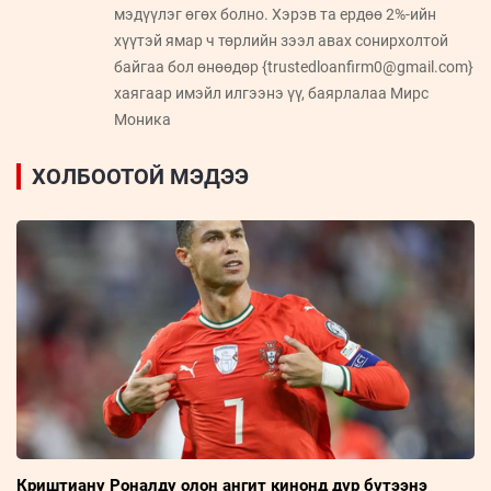
мэдүүлэг өгөх болно. Хэрэв та ердөө 2%-ийн
хүүтэй ямар ч төрлийн зээл авах сонирхолтой
байгаа бол өнөөдөр {trustedloanfirm0@gmail.com}
хаягаар имэйл илгээнэ үү, баярлалаа Мирс
Моника
ХОЛБООТОЙ МЭДЭЭ
Криштиану Роналду олон ангит кинонд дүр бүтээнэ