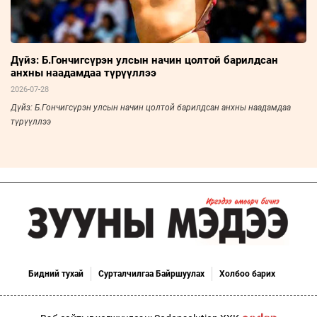
Дүйз: Б.Гончигсүрэн улсын начин цолтой барилдсан
анхны наадамдаа түрүүллээ
2026-07-28
Дүйз: Б.Гончигсүрэн улсын начин цолтой барилдсан анхны наадамдаа
түрүүллээ
Бидний тухай
Сурталчилгаа Байршуулах
Холбоо барих