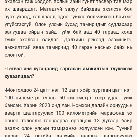
эхэлсэн гэж боддог. Холын зайн гүйлт тэсвэр тэвчээр
их шаарддаг. Магадгүй залуу байхдаа эхэлсэн бол
зүрх үхээд, халшраад одоо гүйхээ больчихсон байхыг
үгүйсгэхгүй. Олон улсын бусад тамирчдыг судлахаар
залуудаа ойрын зайд гүйж байгаад 40 гараад холд
гүйж эхэлсэн байдаг. Дэлхийн рекорд эзэмшигч,
амжилттай яваа тамирчид 40 гаран насных байх нь
олонтой.
-Тэгвэл энэ хугацаанд гаргасан амжилтын түүхээсээ
хуваалцвал?
-Монголдоо 24 цагт нэг, 12 цагт хоёр, зургаан цагт нэг,
100 километрт гурав, 50 километрт хоёр удаа гүйж
байсан. Харин 2023 онд Ази, Номхон далайн орнуудын
аварга шалгаруулах 100 километрийн марафонд эх
орноо төлөөлж ганцаараа оролцож 13 дугаар байр
эзэлж олон улсын тэмцээнээ эхлүүлсэн юм. Түүний
дараа 24 цагийн дэлхийн аварга шалгаруулах