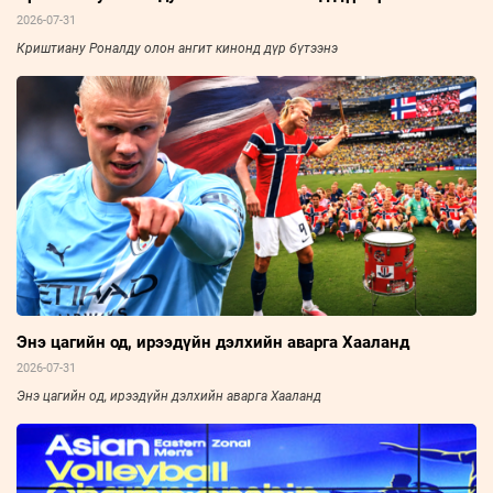
2026-07-31
Криштиану Роналду олон ангит кинонд дүр бүтээнэ
Энэ цагийн од, ирээдүйн дэлхийн аварга Хааланд
2026-07-31
Энэ цагийн од, ирээдүйн дэлхийн аварга Хааланд