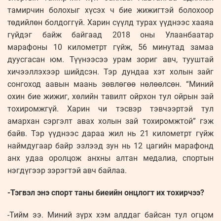
тамирчин болохыг хүсэх ч бие жижигтэй болохоор
төдийлөн болдоггүй. Харин сүүлд турах үүднээс хааяа
гүйдэг байж байгаад 2018 оны Улаанбаатар
марафоны 10 километрт гүйж, 56 минутад замаа
дуусгасан юм. Түүнээсээ урам зориг авч, тууштай
хичээллэхээр шийдсэн. Тэр дундаа хэт холын зайг
сонгоход аавын маань зөвлөгөө нөлөөлсөн. “Миний
охин бие жижиг, хөлийн тавилт ойрхон тул ойрын зай
тохиромжгүй. Харин чи тэсвэр тэвчээртэй тул
амархан сэргэлт авах холын зай тохиромжтой” гэж
байв. Тэр үүднээс дараа жил нь 21 километрт гүйж
наймдугаар байр эзлээд зун нь 12 цагийн марафонд
анх удаа оролцож анхны алтан медалиа, спортын
нэгдүгээр зэрэгтэй авч байлаа.
-Тэгвэл энэ спорт таны биеийн онцлогт их тохирчээ?
-Тийм ээ. Миний зүрх хэм алддаг байсан тул огцом