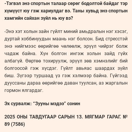
-Тэгвэл энэ спортын талаар сөрөг бодолтой байдаг тэр
хүмүүст юу гэж хариулдаг вэ. Таны хувьд энэ спортын
хамгийн сайхан зүйл нь юу вэ?
-Энэ хэт холын зайн гүйлт миний амьдралын нэг хэсэг,
дуртай хоббинуудын маань нэг болсон. Бид стресстэй
энэ нийгмээс өөрийгөө чөлөөлж, эрүүл чийрэг болж
чадаж байна. Хүн болгон ингэж холын зайд гүйх
албагүй. Өөртөө тохируулж, эрүүл зөв хэмнэлийг бий
болгоосой гэж хүсдэг. Гүйлт авьяас шаардах зүйл
биш. Зүгээр туршаад үз гэж хэлмээр байна. Гүйгээд
дууссаны дараа өөрийгөө даван туулсан, аз жаргалын
гормон ялгардаг.
Эх сурвалж: “Зууны мэдээ” сонин
2025 ОНЫ ТАВДУГААР САРЫН 13. МЯГМАР ГАРАГ. №
89 (7586)