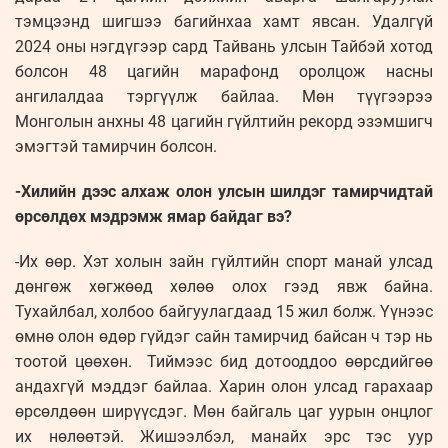
тэмцээнд шигшээ багийнхаа хамт явсан. Удалгүй
2024 оны нэгдүгээр сард Тайвань улсын Тайбэй хотод
болсон 48 цагийн марафонд оролцож насны
ангилалдаа тэргүүлж байлаа. Мөн түүгээрээ
Монголын анхны 48 цагийн гүйлтийн рекорд эзэмшигч
эмэгтэй тамирчин болсон.
-Хилийн дээс алхаж олон улсын шилдэг тамирчидтай
өрсөлдөх мэдрэмж ямар байдаг вэ?
-Их өөр. Хэт холын зайн гүйлтийн спорт манай улсад
дөнгөж хөгжөөд хөлөө олох гээд явж байна.
Тухайлбал, холбоо байгуулагдаад 15 жил болж. Үүнээс
өмнө олон өдөр гүйдэг сайн тамирчид байсан ч тэр нь
тоотой цөөхөн. Тиймээс бид дотооддоо өөрсдийгөө
андахгүй мэддэг байлаа. Харин олон улсад гарахаар
өрсөлдөөн ширүүсдэг. Мөн байгаль цаг уурын онцлог
их нөлөөтэй. Жишээлбэл, манайх эрс тэс уур