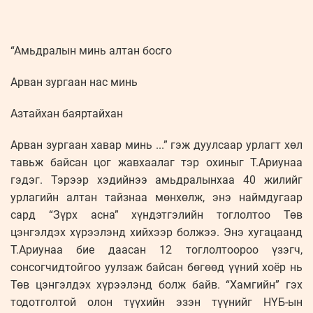
“Амьдралын минь алтан босго
Арван зургаан нас минь
Азтайхан баяртайхан
Арван зургаан хавар минь ...” гэж дуулсаар урлагт хөл
тавьж байсан цог жавхаалаг тэр охиныг Т.Ариунаа
гэдэг. Тэрээр хэдийнээ амьдралынхаа 40 жилийг
урлагийн алтан тайзнаа мөнхөлж, энэ наймдугаар
сард “Зүрх асна” хүндэтгэлийн тоглолтоо Төв
цэнгэлдэх хүрээлэнд хийхээр болжээ. Энэ хугацаанд
Т.Ариунаа бие даасан 12 тоглолтоороо үзэгч,
сонсогчидтойгоо уулзаж байсан бөгөөд үүний хоёр нь
Төв цэнгэлдэх хүрээлэнд болж байв. “Хамгийн” гэх
тодотголтой олон түүхийн эзэн түүнийг НҮБ-ын