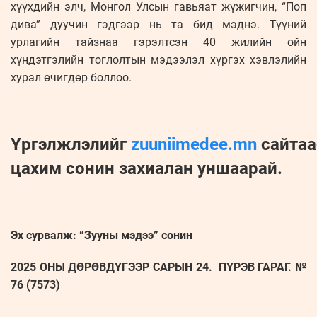
хүүхдийн элч, Монгол Улсын гавьяат жүжигчин, “Поп
дива” дуучин гэдгээр нь та бид мэднэ. Түүний
урлагийн тайзнаа гэрэлтсэн 40 жилийн ойн
хүндэтгэлийн тоглолтын мэдээлэл хүргэх хэвлэлийн
хурал өчигдөр боллоо.
Үргэлжлэлийг
zuuniimedee.mn
сайтаа
цахим сонин захиалан уншаарай.
Эх сурвалж: “Зууны мэдээ” сонин
2025 ОНЫ ДӨРӨВДҮГЭЭР САРЫН 24. ПҮРЭВ ГАРАГ. №
76 (7573)