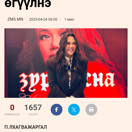
өгүүлнэ
ҮНДЭСНИЙ
ВИДЕО
Бизнес
ФОТО
МЭДЭЭЛЛИЙН
хөгжил
ZUUNII
ТӨВ
Leaderships
ZMS.MN
2025-04-24 06:00
1 мин
УРЛАГ
MEDEE
forum
Бүртгүүлэх
WEEKLY
Нэвтрэх
0
1657
хуваалцах
үзсэн
П.ЛХАГВАЖАРГАЛ