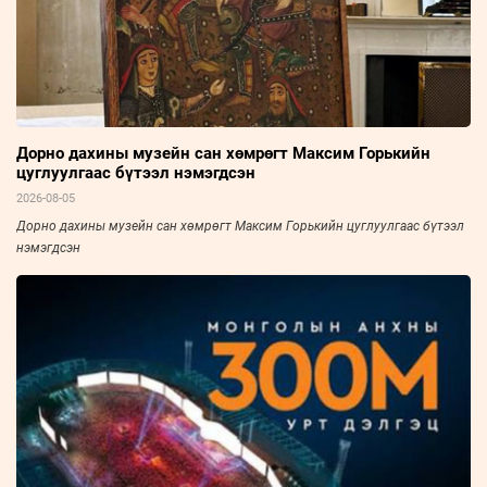
Дорно дахины музейн сан хөмрөгт Максим Горькийн
цуглуулгаас бүтээл нэмэгдсэн
2026-08-05
Дорно дахины музейн сан хөмрөгт Максим Горькийн цуглуулгаас бүтээл
нэмэгдсэн