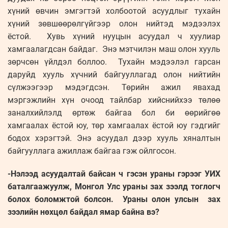
хүний өвчин эмгэгтэй холбоотой асуудлыг тухайн
хүний зөвшөөрөлгүйгээр олон нийтэд мэдээлэх
ёстой. Хувь хүний нууцын асуудал ч хуулиар
хамгаалагдсан байдаг. Энэ мэтчилэн маш олон хууль
зөрчсөн үйлдэл боллоо. Тухайн мэдээлэл гарсан
даруйд хууль хүчний байгууллагад олон нийтийн
сүлжээгээр мэдэгдсэн. Төрийн ажил явахад
мэргэжлийн хүн очоод тайлбар хийснийхээ төлөө
заналхийлэлд өртөж байгаа бол би өөрийгөө
хамгаалах ёстой юу, төр хамгаалах ёстой юу гэдгийг
бодох хэрэгтэй. Энэ асуудал дээр хууль хяналтын
байгууллага ажиллаж байгаа гэж ойлгосон.
-Нэлээд асуудалтай байсан ч гэсэн ураны гэрээг УИХ
баталгаажуулж, Монгол Улс ураны зах зээлд тоглогч
болох боломжтой болсон. Ураны олон улсын зах
зээлийн нөхцөл байдал ямар байна вэ?