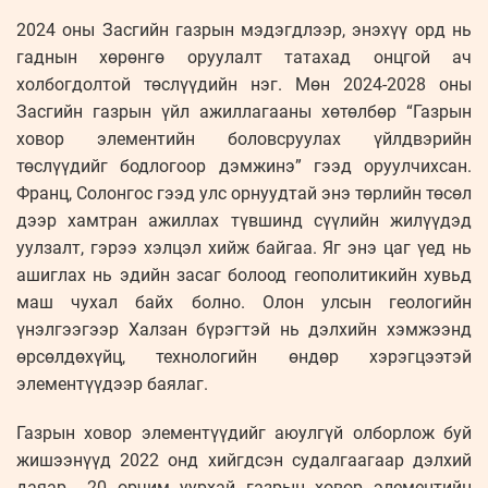
2024 оны Засгийн газрын мэдэгдлээр, энэхүү орд нь
гаднын хөрөнгө оруулалт татахад онцгой ач
холбогдолтой төслүүдийн нэг. Мөн 2024-2028 оны
Засгийн газрын үйл ажиллагааны хөтөлбөр “Газрын
ховор элементийн боловсруулах үйлдвэрийн
төслүүдийг бодлогоор дэмжинэ” гээд оруулчихсан.
Франц, Солонгос гээд улс орнуудтай энэ төрлийн төсөл
дээр хамтран ажиллах түвшинд сүүлийн жилүүдэд
уулзалт, гэрээ хэлцэл хийж байгаа. Яг энэ цаг үед нь
ашиглах нь эдийн засаг болоод геополитикийн хувьд
маш чухал байх болно. Олон улсын геологийн
үнэлгээгээр Халзан бүрэгтэй нь дэлхийн хэмжээнд
өрсөлдөхүйц, технологийн өндөр хэрэгцээтэй
элементүүдээр баялаг.
Газрын ховор элементүүдийг аюулгүй олборлож буй
жишээнүүд 2022 онд хийгдсэн судалгаагаар дэлхий
даяар 20 орчим уурхай газрын ховор элементийн