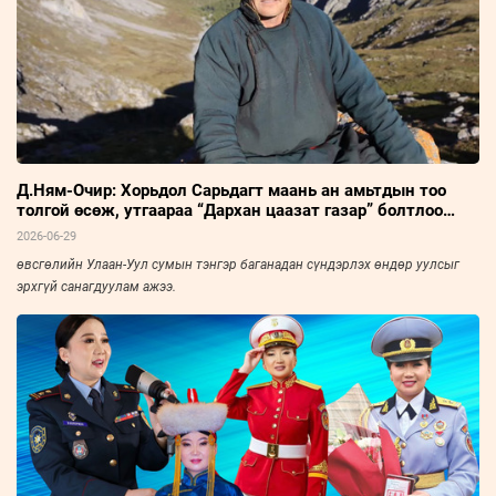
Д.Ням-Очир: Хорьдол Сарьдагт маань ан амьтдын тоо
толгой өсөж, утгаараа “Дархан цаазат газар” болтлоо
хөгжсөнд сэтгэл бахдаж явдаг
2026-06-29
өвсгөлийн Улаан-Уул сумын тэнгэр баганадан сүндэрлэх өндөр уулсыг
эрхгүй санагдуулам ажээ.