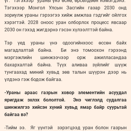
үг. Тэгэхээр ураны үнэ өснө, өрсөлдөөн нэмэгдэнэ.
Тэгэхээр Монгол Улсын Засгийн газар 2030 онд
зориулж ураны гэрээгээ хийж амжлаа гэдгийг ойлгох
хэрэгтэй. 2028 оноос уран олборлох процесс явсаар
2030 он гэхэд жигдэрнэ гэсэн хүлээлттэй байна.
Тэр үед ураны үнэ одоогийнхоос өссөн байх
магадлалтай байна. Би энэ томоохон гэрээнд
мэргэжлийн шинжээчээр орж ажилласандаа
бахархалтай байна. Түүх аливаа зүйлийг шүүж
тунгаахад миний хувьд зөв талын шүүрэн дээр нь
үлдэнэ гэж бодож байгаа.
-Ураны араас газрын ховор элементийн асуудал
яригдаж эхлэх бололтой. Энэ чиглэлд судалгаа
шинжилгээ хийсэн хүний хувьд ямар байр суурьтай
байгаа вэ?
-Тийм ээ. Яг үүнтэй зэрэгцээд уран болон газрын