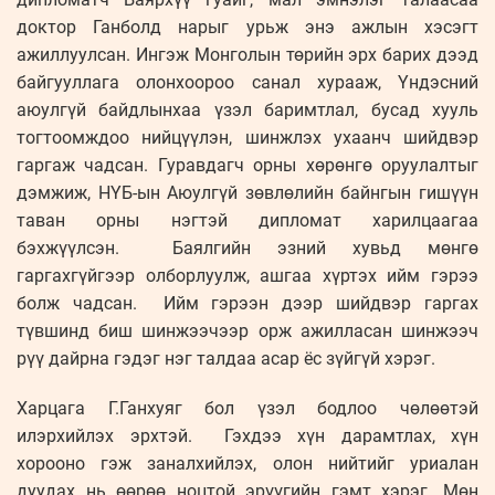
доктор Ганболд нарыг урьж энэ ажлын хэсэгт
ажиллуулсан. Ингэж Монголын төрийн эрх барих дээд
байгууллага олонхоороо санал хурааж, Үндэсний
аюулгүй байдлынхаа үзэл баримтлал, бусад хууль
тогтоомждоо нийцүүлэн, шинжлэх ухаанч шийдвэр
гаргаж чадсан. Гуравдагч орны хөрөнгө оруулалтыг
дэмжиж, НҮБ-ын Аюулгүй зөвлөлийн байнгын гишүүн
таван орны нэгтэй дипломат харилцаагаа
бэхжүүлсэн. Баялгийн эзний хувьд мөнгө
гаргахгүйгээр олборлуулж, ашгаа хүртэх ийм гэрээ
болж чадсан. Ийм гэрээн дээр шийдвэр гаргах
түвшинд биш шинжээчээр орж ажилласан шинжээч
рүү дайрна гэдэг нэг талдаа асар ёс зүйгүй хэрэг.
Харцага Г.Ганхуяг бол үзэл бодлоо чөлөөтэй
илэрхийлэх эрхтэй. Гэхдээ хүн дарамтлах, хүн
хорооно гэж заналхийлэх, олон нийтийг уриалан
дуудах нь өөрөө ноцтой эрүүгийн гэмт хэрэг. Мөн