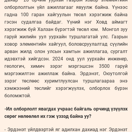
олборлолтын үйл ажиллагааг явуулж байна. Үүнээс
гадна 100 гаран хайгуулын төсөл хэрэгжиж байна
гэсэн судалгаа байдаг. Үүний нэг Ховд аймагт
хэрэгжиж буй Халзан бүрэгтэй төсөл юм. Монгол зуу
гаруй жилийн уул уурхайн туршлагатай улс. Газрын
ховор элементийн хайгуул, боловсруулалтад сүүлийн
арван жилд олон улсын хамтын ажиллагаа, сургалт
идэвхтэй хийгдсэн. 2024 онд уул уурхайн инженер,
геологич, химич зэрэг мэргэшсэн 3500 гаруй
мэргэжилтэн ажиллаж байна. Эрдэнэт, Оюутолгой
зэрэг төслөөс хуримтлуулсан туршлагаараа энэ
хэмжээний төслийг хэрэгжүүлэх, олборлох бүрэн
боломжтой.
-Ил олборлолт явагдах учраас байгаль орчинд үзүүлэх
сөрөг нөлөөлөл их гэж үзээд байна уу?
- Эрдэнэт үйлдвэртэй яг адилхан дахиад нэг Эрдэнэт