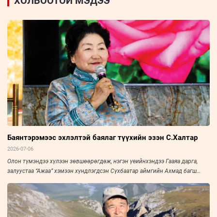
ХОЛБООТОЙ МЭДЭЭ
Баянтэрэмээс эхлэлтэй баялаг түүхийн эзэн С.Халтар
2026-07-06
Олон түмэндээ хүлээн зөвшөөрөгдөж, нэгэн үеийнхэндээ Гааяа дарга,
залуустаа “Ажаа” хэмээн хүндлэгдсэн Сүхбаатар аймгийн Ахмад багш
нарын холбооны тэргүүн, Үйлчилгээний гавьяат ажилтан С.Халтарыг
“Зууны мэдээ” сонин “Амьдралын тойрог” буландаа урьж, ярилцлаа. Эрч
хүч дүүрэн амьдарсан эрхэм хүний ярианаас улс, орны нийгэм, эдийн
засаг, улс төрийн амьдралын нэгэн үе ихэд тодхон харагдана.