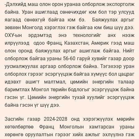
-Дэлхийд маш олон орон уранаа олборлож экспортолж
байна. Уран ашиглаад сөнөчихдөг юм бол тэр улсууд
яагаад сөнөхгүй байгаа юм бэ. Баяжуулах аргыг
зөвхөн Монголд хэрэглэх гэж байгаа юм биш шүү дээ.
ОХУ-ын эрдэмтэд энэ технологийг анх нээж
илрүүлээд одоо Франц, Казахстан, Америк гээд маш
олон оронд баяжуулах аргыг ашиглаж байгаа. Нийт
олборлож байгаа ураны 56-60 гаруй хувийг газар доор
уусмалжуулах аргаар олборлож байна. Тэгэхээр уран
олборлох гэрээг эсэргүүцэж байгаа хүмүүс бол цацраг
идэвхт ашигт малтмал, цөмийн энергийн талаар
баримтлах Монгол төрийн бодлогыг эсэргүүцэж байна
гэсэн үг. Цөмийн энергийн тухай хуулийг эсэргүүцэж
байна гэсэн үг шүү дээ.
Засгийн газар 2024-2028 онд хэрэгжүүлэх мөрийн
хөтөлбөртөө Франц Монголын хамтарсан ураны
хөрөнгө оруулалтын гэрээг хийх ажлыг эхлүүлнэ гэж