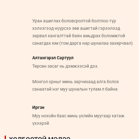
Уран ашиглах боловсролтой болтлоо түр
хэлээгээд нүүрсээ зөв ашигтай гэрээлээд
зарвал хангалттай баян амьдрах боломжтой
санагдах юм (том дарга нар шуналаа захирчвал)
Алтангэрэл Сартуул
Төрсөн засаг нь дэмжээсэй дээ.
Монгол орныг минь зарчихаад алга болох
санаатай нэг муу шуналын тулам л байна
Иргэн
Муу нохойн баас минь үхлийн муугаар хатаж
үхээрэй