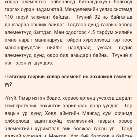
ховор элементээ олборлоод бүтээгдэхүүн болгоод
гаргах бүрэн чадамжтай. Менделеевийн үелэх системд
110 гаруй элемент байдаг. Түүний 92 нь байгальд
дангаараа оршиж байдаг. Тэдгээр дунд газрын ховор
элементүүд багтдаг. Мөн одоогоос 4.5 тэрбум жилийн
өмнө нарыг мананцрууд тойрон хүрээлэхэд тэр тоос
мананцруудтай нийлж наалдаад үүссэн бодис
элементүүд дунд одоо бид амьдарч байна. Түүний л
нэг гэсэн үг шүү дээ.
-Тэгэхээр газрын ховор элемент нь зохиомол гэсэн үг
үү?
-Үгүй. Ямар нэгэн бодис, хорвоо ертөнц үүсэхэд даралт
температурын зохистой харилцаан дээр үүсдэг. Тэр
явцын үр дүнд Ховд аймгийн Мянгад сум орчимд
олборлоод ашиглахуйц хэмжээний газрын ховор
элементийн хуримтлал бий болжээ гэсэн үг. Тэнд
дэлхий үүсэхэд ч, Монгол Улс бий болоход ч байсан