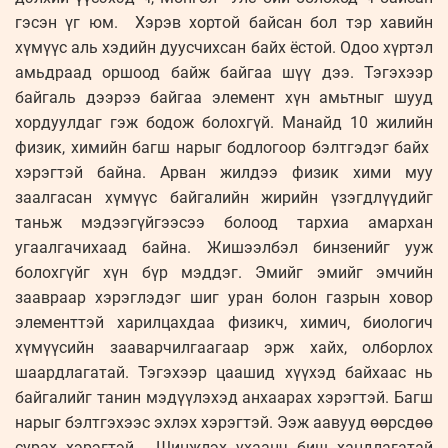
гэсэн үг юм. Хэрэв хортой байсан бол тэр хавийн
хүмүүс аль хэдийн дуусчихсан байх ёстой. Одоо хүртэл
амьдраад оршоод байж байгаа шүү дээ. Тэгэхээр
байгаль дээрээ байгаа элемент хүн амьтныг шууд
хордуулдаг гэж бодож болохгүй. Манайд 10 жилийн
физик, химийн багш нарыг бодлогоор бэлтгэдэг байх
хэрэгтэй байна. Арван жилдээ физик хими муу
заалгасан хүмүүс байгалийн жирийн үзэгдлүүдийг
таньж мэдээгүйгээсээ болоод тархиа амархан
угаалгачихаад байна. Жишээлбэл бинзенийг ууж
болохгүйг хүн бүр мэддэг. Эмийг эмийг эмчийн
заавраар хэрэглэдэг шиг уран болон газрын ховор
элементтэй харилцахдаа физикч, химич, биологич
хүмүүсийн зааварчилгаагаар эрж хайх, олборлох
шаардлагатай. Тэгэхээр цаашид хүүхэд байхаас нь
байгалийг танин мэдүүлэхэд анхаарах хэрэгтэй. Багш
нарыг бэлтгэхээс эхлэх хэрэгтэй. Ээж аавууд өөрсдөө
сурах хэрэгтэй. Шинжлэх ухаанч биш хандлагатай