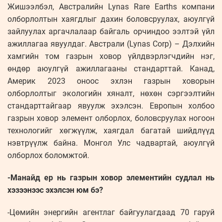
Жишээлбэл, Австралийн Lynas Rare Earths компани
олборлолтын хаягдлыг дахин боловсруулах, аюулгүй
зайлуулах аргачлалаар байгаль орчиндоо ээлтэй үйл
ажиллагаа явуулдаг. Австрали (Lynas Corp) – Дэлхийн
хамгийн том газрын ховор үйлдвэрлэгчдийн нэг,
өндөр аюулгүй ажиллагааны стандарттай. Канад,
Америк 2023 оноос эхлэн газрын ховорын
олборлолтыг экологийн хяналт, нөхөн сэргээлтийн
стандарттайгаар явуулж эхэлсэн. Европын холбоо
газрын ховор элемент олборлох, боловсруулах ногоон
технологийг хөгжүүлж, хаягдал багатай шийдлүүд
нэвтрүүлж байна. Монгол Улс чадвартай, аюулгүй
олборлох боломжтой.
-Манайд ер нь газрын ховор элементийн судлал нь
хэзээнээс эхэлсэн юм бэ?
-Цөмийн энергийн агентлаг байгуулагдаад 70 гаруй