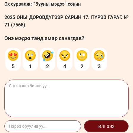
Эх сурвалж: “Зууны мэдээ” сонин
2025 ОНЫ ДӨРӨВДҮГЭЭР САРЫН 17. ПҮРЭВ ГАРАГ. №
71 (7568)
Энэ мэдээ танд ямар санагдав?
5
1
2
4
2
3
ИЛГЭЭХ