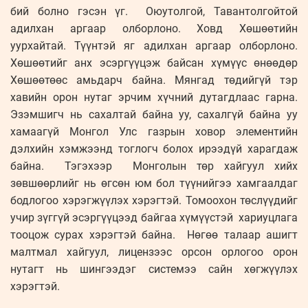
бий болно гэсэн үг. Оюутолгой, Тавантолгойтой
адилхан аргаар олборлоно. Ховд Хөшөөтийн
уурхайтай. Түүнтэй яг адилхан аргаар олборлоно.
Хөшөөтийг анх эсэргүүцэж байсан хүмүүс өнөөдөр
Хөшөөтөөс амьдарч байна. Мянгад төдийгүй тэр
хавийн орон нутаг эрчим хүчний дутагдлаас гарна.
Эзэмшигч нь сахалтай байна уу, сахалгүй байна уу
хамаагүй Монгол Улс газрын ховор элементийн
дэлхийн хэмжээнд тоглогч болох ирээдүй харагдаж
байна. Тэгэхээр Монголын төр хайгуул хийх
зөвшөөрлийг нь өгсөн юм бол түүнийгээ хамгаалдаг
бодлогоо хэрэгжүүлэх хэрэгтэй. Томоохон төслүүдийг
учир зүггүй эсэргүүцээд байгаа хүмүүстэй хариуцлага
тооцож сурах хэрэгтэй байна. Нөгөө талаар ашигт
малтмал хайгуул, лицензээс орсон орлогоо орон
нутагт нь шингээдэг системээ сайн хөгжүүлэх
хэрэгтэй.