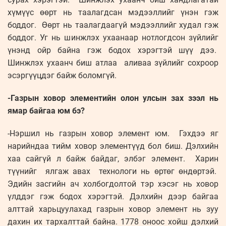
хүмүүс өөрт нь таалагдсан мэдээллийг үнэн гэж
боддог. Өөрт нь таалагдаагүй мэдээллийг худал гэж
боддог. Уг нь шинжлэх ухаанаар нотлогдсон зүйлийг
үнэнд ойр байна гэж бодох хэрэгтэй шүү дээ.
Шинжлэх ухаанч биш атлаа аливаа зүйлийг сохроор
эсэргүүцдэг байж боломгүй.
-Газрын ховор элементийн олон улсын зах зээл нь
ямар байгаа юм бэ?
-Нэршил нь газрын ховор элемент юм. Гэхдээ яг
нарийндаа тийм ховор элементүүд бол биш. Дэлхийн
хаа сайгүй л байж байдаг, элбэг элемент. Харин
түүнийг ялгаж авах технологи нь өртөг өндөртэй.
Эдийн засгийн ач холбогдолтой тэр хэсэг нь ховор
үлддэг гэж бодох хэрэгтэй. Дэлхийн дээр байгаа
алттай харьцуулахад газрын ховор элемент нь зуу
дахин их тархалттай байна. 1778 оноос хойш дэлхий