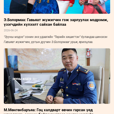
Э.Болормаа: Гавьяат жүжигчин гэж зарлуулах мэдрэмж,
үзэгчдийн хүлээлт сайхан байлаа
2026-06-24
“Зууны мэдээ” сонин энэ удаагийн “Төрийн хишигтэн” буландаа шинэхэн
Гавьяат жүжигчин, уртын дуучин Э.Болормааг урьж, ярилцлаа.
М.Мөнгөнбаръяа: Гоц халдварт өвчин гарсан үед