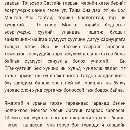
заасан. Тэгэхээр Засгийн газрын мөрийн хөтөлбөрийг
эсэргүүцэж байна гэсэн үг. Тийм биз дээ. Уг нь бол
Монгол Улс төртэй, төрийн бодлоготой, төр нь
хуультай. Тэгэхээр Монгол төрийн бодлогыг
эсэргүүцэж, хуулийг уландаа гишгэж бусдыг
заналхийлж байгаа хүмүүст хуулийн дагуу хариуцлага
тооцох ёстой. Энэ нь Засгийн газраас зарласан
томоохон төслүүдийг хэрэгжүүлэхэд саад тотгор болж
байгаа хүмүүст сануулга болох учиртай. Би
Г.Ганхуягийг бөх хүнийх нь хувьд хүндэлж явдаг. Үг
хэлэх эрхийг нь хүндэлж байгаа. Гэхдээ зандалчилж,
буу шийдэм барьж олон нийтийг уриалах нь буруу
учраас олон хүнд сургамж болоосой гэж бодож байна.
Ямартай ч ураны гэрээ гараанаас гарахад бэлэн
болчихлоо. Монгол Улсын Засгийн газраас зарласан
14 мега төслүүд нэг нэгээрээ хэрэгжиж эхэлж байна.
Нөгөө талаасаа энэ гэрээ бол гуравдагч хөршийн