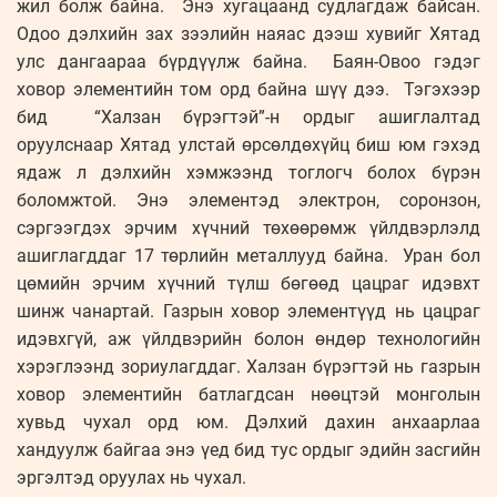
жил болж байна. Энэ хугацаанд судлагдаж байсан.
Одоо дэлхийн зах зээлийн наяас дээш хувийг Хятад
улс дангаараа бүрдүүлж байна. Баян-Овоо гэдэг
ховор элементийн том орд байна шүү дээ. Тэгэхээр
бид “Халзан бүрэгтэй”-н ордыг ашиглалтад
оруулснаар Хятад улстай өрсөлдөхүйц биш юм гэхэд
ядаж л дэлхийн хэмжээнд тоглогч болох бүрэн
боломжтой. Энэ элементэд электрон, соронзон,
сэргээгдэх эрчим хүчний төхөөрөмж үйлдвэрлэлд
ашиглагддаг 17 төрлийн металлууд байна. Уран бол
цөмийн эрчим хүчний түлш бөгөөд цацраг идэвхт
шинж чанартай. Газрын ховор элементүүд нь цацраг
идэвхгүй, аж үйлдвэрийн болон өндөр технологийн
хэрэглээнд зориулагддаг. Халзан бүрэгтэй нь газрын
ховор элементийн батлагдсан нөөцтэй монголын
хувьд чухал орд юм. Дэлхий дахин анхаарлаа
хандуулж байгаа энэ үед бид тус ордыг эдийн засгийн
эргэлтэд оруулах нь чухал.