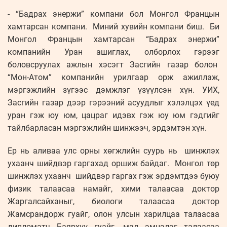
- “Бадрах энержи” компани бол Монгол Францын
хамтарсан компани. Миний хувийн компани биш. Би
Монгол Францын хамтарсан “Бадрах энержи”
компанийн Уран ашиглах, олборлох гэрээг
боловсруулах ажлын хэсэгт Засгийн газар болон
“Мон-Атом” компанийн урилгаар орж ажиллаж,
мэргэжлийн зүгээс дэмжлэг үзүүлсэн хүн. УИХ,
Засгийн газар дээр гэрээний асуудлыг хэлэлцэх үед
уран гэж юу юм, цацраг идэвх гэж юу юм гэдгийг
тайлбарласан мэргэжлийн шинжээч, эрдэмтэн хүн.
Ер нь аливаа улс орны хөгжлийн суурь нь шинжлэх
ухаанч шийдвэр гаргахад оршиж байдаг. Монгол төр
шинжлэх ухаанч шийдвэр гаргах гэж эрдэмтдээ буюу
физик талаасаа намайг, хими талаасаа доктор
Жаргалсайханыг, биологи талаасаа доктор
Жамсрандорж гуайг, олон улсын харилцаа талаасаа
дипломатч Баярхүү гуайг, мал эмнэлэг талаасаа