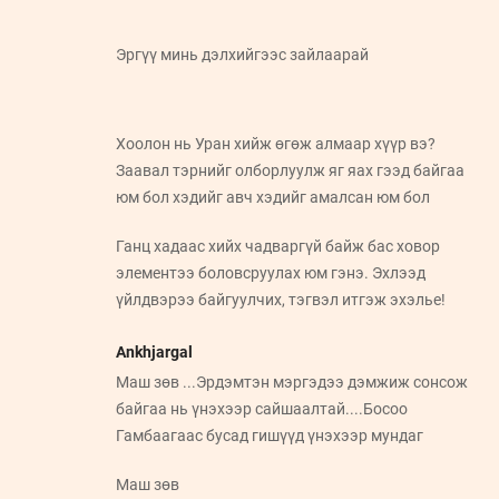
Эргүү минь дэлхийгээс зайлаарай
Хоолон нь Уран хийж өгөж алмаар хүүр вэ?
Заавал тэрнийг олборлуулж яг яах гээд байгаа
юм бол хэдийг авч хэдийг амалсан юм бол
Ганц хадаас хийх чадваргүй байж бас ховор
элементээ боловсруулах юм гэнэ. Эхлээд
үйлдвэрээ байгуулчих, тэгвэл итгэж эхэлье!
Ankhjargal
Маш зөв ...Эрдэмтэн мэргэдээ дэмжиж сонсож
байгаа нь үнэхээр сайшаалтай....Босоо
Гамбаагаас бусад гишүүд үнэхээр мундаг
Маш зөв