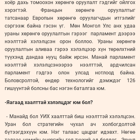
хоёр дахь томоохон хөрөнгө оруулалт гэдгийг ойлгох
хэрэгтэй. Францын хөрөнгө оруулалтыг
татсанаар Европын хөрөнгө оруулагчдын итгэлийг
сэргээж байна гэсэн үг. Мөн Монгол Улс анх удаа
ураны хөрөнгө оруулалтын гэрээг парламент дээрээ
нээлттэй хэлэлцсэн орон боллоо. Ураны хөрөнгө
оруулалтын аливаа гэрээ хэлэлцээр хүн төрөлхтний
түүхэнд дандаа нууц байж ирсэн. Манай парламент
нээлттэй хэлэлцсэнээрээ нээлттэй, ардчилсан
парламент гэдгээ олон улсад нотлоод байна.
Боловсролтой, өндөр технологийг дэмждэг 126
гишүүнтэй болсны бас нэгэн баталгаа юм.
-Яагаад хаалттай хэлэлцдэг юм бол?
- Манайд бол УИХ хаалттай биш нээлттэй хэлэлцсэн.
Уран бол стратегийн чухал ач холбогдолтой
бүтээгдэхүүн юм. Нэг талаас цацраг идэвхт. Нөгөө
талаас цөмийн энергийн гол түүхий эд болдог. Эрүүл