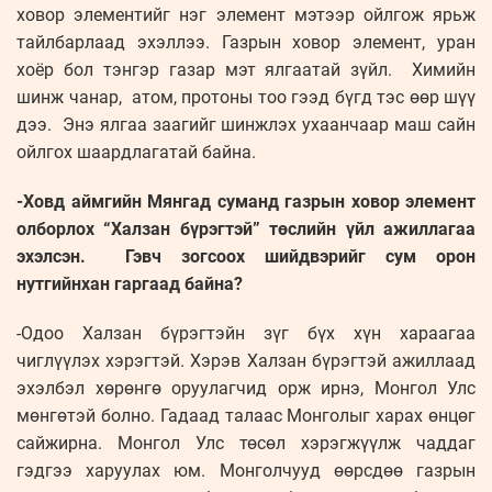
ховор элементийг нэг элемент мэтээр ойлгож ярьж
тайлбарлаад эхэллээ. Газрын ховор элемент, уран
хоёр бол тэнгэр газар мэт ялгаатай зүйл. Химийн
шинж чанар, атом, протоны тоо гээд бүгд тэс өөр шүү
дээ. Энэ ялгаа заагийг шинжлэх ухаанчаар маш сайн
ойлгох шаардлагатай байна.
-Ховд аймгийн Мянгад суманд газрын ховор элемент
олборлох “Халзан бүрэгтэй” төслийн үйл ажиллагаа
эхэлсэн. Гэвч зогсоох шийдвэрийг сум орон
нутгийнхан гаргаад байна?
-Одоо Халзан бүрэгтэйн зүг бүх хүн хараагаа
чиглүүлэх хэрэгтэй. Хэрэв Халзан бүрэгтэй ажиллаад
эхэлбэл хөрөнгө оруулагчид орж ирнэ, Монгол Улс
мөнгөтэй болно. Гадаад талаас Монголыг харах өнцөг
сайжирна. Монгол Улс төсөл хэрэгжүүлж чаддаг
гэдгээ харуулах юм. Монголчууд өөрсдөө газрын