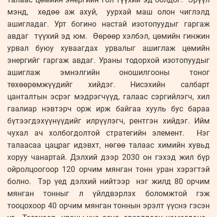
мэнд, хөдөө аж ахуй, уурхай маш олон чиглэлд
ашигладаг. Урт богино настай изотопуудыг гаргаж
авдаг түүхий эд юм. Өөрөөр хэлбэл, цөмийн гинжин
урвал буюу хуваагдах урвалыг ашиглаж цөмийн
энергийг гаргаж авдаг. Ураны тодорхой изотопуудыг
ашиглаж эмнэлгийн оношилгооны тоног
төхөөрөмжүүдийг хийдэг. Нисэхийн салбарт
цанталтын эсрэг мэдрэгчүүд, галаас сэргийлэгч, хил
гаалиар нэвтэрч орж ирж байгаа хууль бус бараа
бүтээгдэхүүнүүдийг илрүүлэгч, рентгэн хийдэг. Ийм
чухал ач холбогдолтой стратегийн элемент. Нэг
талаасаа цацраг идэвхт, нөгөө талаас химийн хувьд
хоруу чанартай. Дэлхий дээр 2030 он гэхэд жил бүр
ойролцоогоор 120 орчим мянган тонн уран хэрэгтэй
болно. Тэр үед дэлхий нийтээр нэг жилд 80 орчим
мянган тонныг л үйлдвэрлэх боломжтой гэж
тооцохоор 40 орчим мянган тоннын эрэлт үүснэ гэсэн