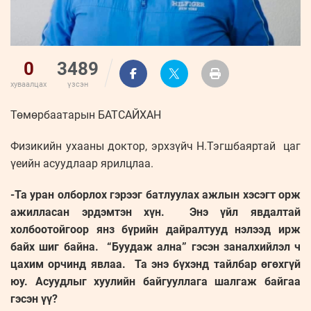
0
3489
хуваалцах
үзсэн
Төмөрбаатарын БАТСАЙХАН
Физикийн ухааны доктор, эрхзүйч Н.Тэгшбаяртай цаг
үеийн асуудлаар ярилцлаа.
-Та уран олборлох гэрээг батлуулах ажлын хэсэгт орж
ажилласан эрдэмтэн хүн. Энэ үйл явдалтай
холбоотойгоор янз бүрийн дайралтууд нэлээд ирж
байх шиг байна. “Буудаж ална” гэсэн заналхийлэл ч
цахим орчинд явлаа. Та энэ бүхэнд тайлбар өгөхгүй
юу. Асуудлыг хуулийн байгууллага шалгаж байгаа
гэсэн үү?