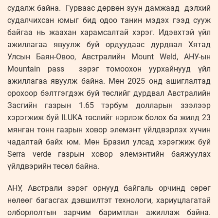
судалж байна. Гурваас дөрвөн зуун дамжаад дэлхий
судалчихсан юмыг бид одоо танин мэдэх гээд сууж
байгаа нь жаахан харамсалтай хэрэг. Идэвхтэй үйл
ажиллагаа явуулж буй ордуудаас дурдвал Хятад
Улсын Баян-Овоо, Австралийн Mount Weld, АНУ-ын
Mountain pass зэрэг томоохон уурхайнууд үйл
ажиллагаа явуулж байна. Мөн 2025 онд ашиглалтад
орохоор бэлтгэгдэж буй төслийг дурдвал Австралийн
Засгийн газрын 1.65 тэрбум долларын зээлээр
хэрэгжиж буй ILUKA төслийг нэрлэж болох ба жилд 23
мянган тонн газрын ховор элемэнт үйлдвэрлэх хүчин
чадалтай байх юм. Мөн Бразил улсад хэрэгжиж буй
Serra verde газрын ховор элемэнтийн баяжуулах
үйлдвэрийн төсөл байна.
АНУ, Австрали зэрэг орнууд байгаль орчинд сөрөг
нөлөөг багасгах дэвшилтэт технологи, хариуцлагатай
олборлолтын зарчим баримтлан ажиллаж байна.