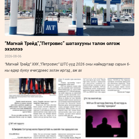
“Магнай Трейд”,“Петровис” шатахууны талон олгож
эхэллээ
2026-08-06
“Магнай Трейд” ХХК ,“Петровис” ШТС-ууд 2026 оны наймдугаар сарын 6-
ны өдөр буюу өчигдрөөс эхлэн иргэд , аж ах