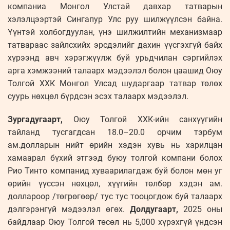
компаниа Монгол Улстай давхар татварын
хэлэлцээртэй Сингапур Улс руу шилжүүлсэн байна.
Үүнтэй холбогдуулан, үнэ шилжилтийн механизмаар
татвараас зайлсхийх эрсдэлийг дахин үүсгэхгүй байх
хүрээнд авч хэрэгжүүлж буй урьдчилан сэргийлэх
арга хэмжээний талаарх мэдээлэл болон цаашид Оюу
Толгой ХХК Монгол Улсад шударгаар татвар төлөх
суурь нөхцөл бүрдсэн эсэх талаарх мэдээлэл.
Зургадугаарт,
Оюу Толгой ХХК-ийн санхүүгийн
тайланд тусгагдсан 18.0–20.0 орчим тэрбум
ам.долларын нийт өрийн хэдэн хувь нь харилцан
хамаарал бүхий этгээд буюу толгой компани болох
Рио Тинто компанид хуваарилагдаж буй болон мөн уг
өрийн үүссэн нөхцөл, хүүгийн төлбөр хэдэн ам.
доллароор /төгрөгөөр/ тус тус тооцогдож буй талаарх
дэлгэрэнгүй мэдээлэл өгөх.
Долдугаарт,
2025 оны
байдлаар Оюу Толгой төсөл нь 5,000 хүрэхгүй үндсэн