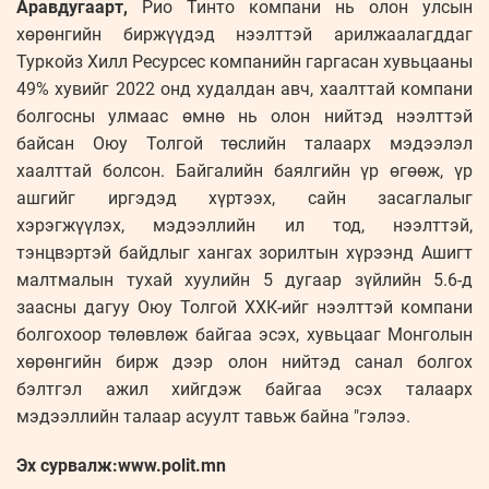
Аравдугаарт,
Рио Тинто компани нь олон улсын
хөрөнгийн биржүүдэд нээлттэй арилжаалагддаг
Туркойз Хилл Ресурсес компанийн гаргасан хувьцааны
49% хувийг 2022 онд худалдан авч, хаалттай компани
болгосны улмаас өмнө нь олон нийтэд нээлттэй
байсан Оюу Толгой төслийн талаарх мэдээлэл
хаалттай болсон. Байгалийн баялгийн үр өгөөж, үр
ашгийг иргэдэд хүртээх, сайн засаглалыг
хэрэгжүүлэх, мэдээллийн ил тод, нээлттэй,
тэнцвэртэй байдлыг хангах зорилтын хүрээнд Ашигт
малтмалын тухай хуулийн 5 дугаар зүйлийн 5.6-д
заасны дагуу Оюу Толгой ХХК-ийг нээлттэй компани
болгохоор төлөвлөж байгаа эсэх, хувьцааг Монголын
хөрөнгийн бирж дээр олон нийтэд санал болгох
бэлтгэл ажил хийгдэж байгаа эсэх талаарх
мэдээллийн талаар асуулт тавьж байна "гэлээ.
Эх сурвалж:www.polit.mn