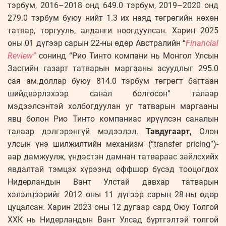
тэрбум, 2016–2018 онд 649.0 тэрбум, 2019–2020 онд
279.0 тэрбум буюу нийт 1.3 их наяд төгрөгийн нөхөн
татвар, торгууль, алданги ноогдуулсан. Харин 2025
оны 01 дүгээр сарын 22-ны өдөр Австралийн “
Financial
Review”
сонинд “Рио Тинто компани нь Монгол Улсын
Засгийн газарт татварын маргааны асуудлыг 295.0
сая ам.доллар буюу 814.0 тэрбум төгрөгт багтаан
шийдвэрлэхээр санал болгосон” талаар
мэдээлсэнтэй холбогдуулан уг татварын маргааны
явц болон Рио Тинто компаниас ирүүлсэн саналын
талаар дэлгэрэнгүй мэдээлэл.
Тавдугаарт,
Олон
улсын үнэ шилжилтийн механизм (“transfer pricing”)-
аар дамжуулж, үндэстэн дамнан татвараас зайлсхийх
явдалтай тэмцэх хүрээнд оффшор бүсэд тооцогдох
Нидерландын Вант Улстай давхар татварын
хэлэлцээрийг 2012 оны 11 дүгээр сарын 28-ны өдөр
цуцалсан. Харин 2023 оны 12 дугаар сард Оюу Толгой
ХХК нь Нидерландын Вант Улсад бүртгэлтэй толгой