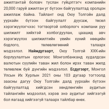
ажилтантай боловч туслан гүйцэтгэгч компанийн
20,000 гаруй ажилтан уг бүтээн байгуулалтад оролцон
ажиллаж байна. Тайлант онд Оюу Толгойн далд
уурхайн бүтээн байгуулалт дуусаж, төсөл
хэрэгжүүлэгчээс тогтвортой олборлогч компани руу
шилжилт хийхтэй холбогдуулан, цаашид авч
хэрэгжүүлэх шилжилтийн үеийн хүний нөөцийн
бодлого, төлөвлөгөөний талаарх
мэдээлэл.
Наймдугаарт,
Оюу Толгой ХХК-ийн
борлуулалтын орлогоос Монголбанканд худалдсан
валютын сүүлийн таван жил болон ирэх таван жилд
төлөвлөж буй дүнгийн мэдээлэл.
Есдүгээрт,
Монгол
Улсын Их Хурлын 2021 оны 103 дугаар тогтоолд
заасны дагуу Оюу Толгойн далд уурхайн бүтээн
байгуулалтад хийгдсэн хөндлөнгийн аудитын
тайлангийн мэдээлэл, хэрэв энэ аудитыг хийгээгүй
бол яагаад хийгээгүй талаарх тайлбар өнөх.