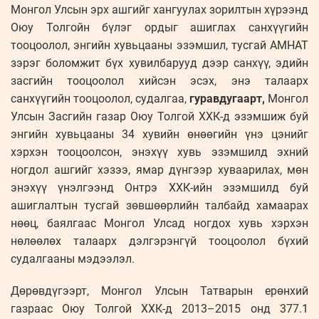
Монгол Улсын эрх ашгийг хангуулах зорилтын хүрээнд
Оюу Толгойн бүлэг ордыг ашиглах санхүүгийн
тооцоолол, энгийн хувьцааны эзэмшил, тусгай АМНАТ
зэрэг боломжит бүх хувилбарууд дээр санхүү, эдийн
засгийн тооцоолол хийсэн эсэх, энэ талаарх
санхүүгийн тооцоолол, судалгаа,
гуравдугаарт,
Монгол
Улсын Засгийн газар Оюу Толгой ХХК-д эзэмшиж буй
энгийн хувьцааны 34 хувийн өнөөгийн үнэ цэнийг
хэрхэн тооцоолсон, энэхүү хувь эзэмшилд эхний
ногдол ашгийг хэзээ, ямар дүнгээр хуваарилах, мөн
энэхүү үнэлгээнд Онтрэ ХХК-ийн эзэмшилд буй
ашиглалтын тусгай зөвшөөрлийн талбайд хамаарах
нөөц, баялгаас Монгол Улсад ногдох хувь хэрхэн
нөлөөлөх талаарх дэлгэрэнгүй тооцоолол бүхий
судалгааны мэдээлэл.
Дөрөвдүгээрт, Монгол Улсын Татварын ерөнхий
газраас Оюу Толгой ХХК-д 2013–2015 онд 377.1