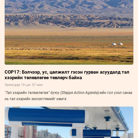
COP17: Бэлчээр, ус, цөлжилт гэсэн гурван асуудалд тал
хээрийн төлөвлөгөө төвлөрч байна
Уржигдар 19 цаг 57 мин
"Тал хээрийн төлөвлөгөө" буюу (Steppe Action Agenda)-ийн гол үзэл санаа
нь тал хээрийн экосистемийг хамга