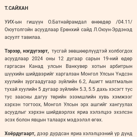
Т.САЙХАН
УИХ-ын гишүүн О.Батнайрамдал өнөөдөр /04.11/
Оюутолгойн асуудлаар Ерөнхий сайд Л.Оюун-Эрдэнэд
асуулт тавилаа.
Тэрээр, нэгдүгээрт,
тусгай зөвшөөрлүүдтэй холбогдох
асуудлаар 2024 оны 12 дугаар сарын 19-ний өдөр
гаргасан Канад улсын Ванкувер хотын арбитрын
шүүхийн шийдвэрийг харгалзан Монгол Улсын Үндсэн
хуулийн зургаадугаар зүйлийн 6.2, Ашигт малтмалын
тухай хуулийн 5 дугаар зүйлийн 5.3, 5.5 дахь хэсэгт тус
тус заасны дагуу төрийн эзэмшлийн хувь хэмжээг
хэрхэн тогтоох, Монгол Улсын эрх ашгийг хангуулах
асуудлыг хэрхэн шийдвэрлэх яриа хэлэлцээ эхэлсэн
эсэх болон явцын талаарх мэдээлэл өгөх.
Хоёрдугаарт,
дээр дурдсан яриа хэлэлцээний үр дүнд